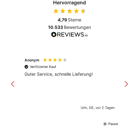
Hervorragend
4,79
Sterne
10.533
Bewertungen
Anonym
Anony
Verifizierter Kauf
Verif
Guter Service, schnelle Lieferung!
freund
versan
Ulm, DE, vor 2 Tagen
Pause