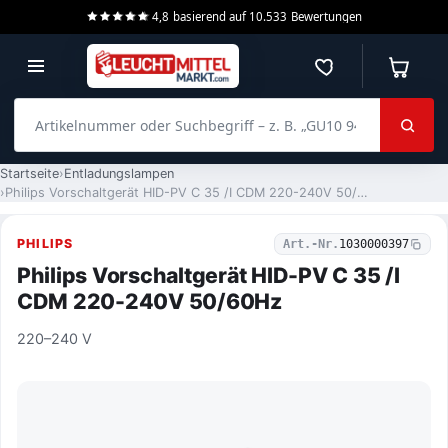
4,8
basierend auf
10.533
Bewertungen
Merkzettel
Warenko
Artikelnummer oder Suchbegriff – z. B. „GU10 940 dimmbar“
Startseite
Entladungslampen
Philips Vorschaltgerät HID-PV C 35 /I CDM 220-240V 50/60Hz
PHILIPS
Art.-Nr.
1030000397
Philips Vorschaltgerät HID-PV C 35 /I
CDM 220-240V 50/60Hz
220–240 V