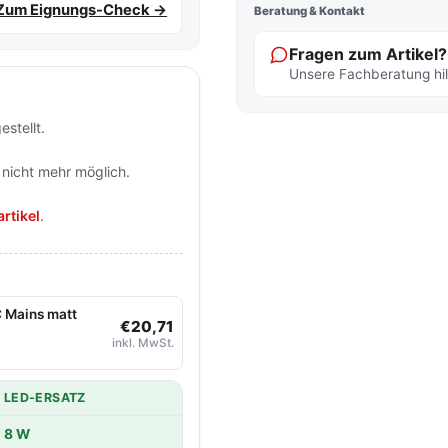
Zum Eignungs-Check →
Beratung & Kontakt
Fragen zum Artikel?
Unsere Fachberatung hilf
stellt.
 nicht mehr möglich.
rtikel
.
 Mains matt
€20,71
inkl. MwSt.
LED-ERSATZ
8 W