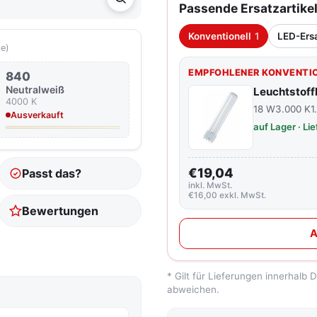
Passende Ersatzartike
Konventionell
1
LED-Ers
ie)
EMPFOHLENER KONVENTIO
840
tfarbe
Neutralweiß
Leuchtstof
4000 K
18 W
3.000 K
1
Ausverkauft
auf Lager · Li
€19,04
Passt das?
inkl. MwSt.
€16,00 exkl. MwSt.
Bewertungen
A
* Gilt für Lieferungen innerhalb
abweichen.