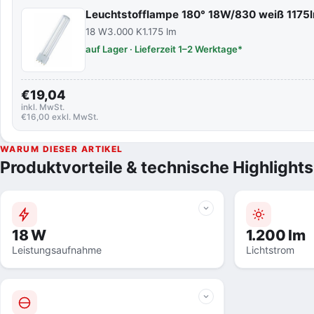
Leuchtstofflampe 180° 18W/830 weiß 1175
18 W
3.000 K
1.175 lm
auf Lager · Lieferzeit 1–2 Werktage*
€19,04
inkl. MwSt.
€16,00 exkl. MwSt.
WARUM DIESER ARTIKEL
Produktvorteile & technische Highlights
18 W
1.200 lm
Leistungsaufnahme
Lichtstrom