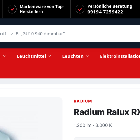
Persönliche Beratung
Markenware von Top-
09194 7259422
Herstellern
f – z. B. „GU10 940 dimmbar“
n
Leuchtmittel
Leuchten
Elektroinstallatio
RADIUM
Radium Ralux R
1.200 lm · 3.000 K