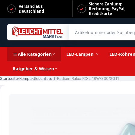
Sichere Zahlung:
Versand aus
Rechnung, PayPal,
Deutschland
Kreditkarte
Artikelnummer oder Suchbegrif
Radium Ralux RX-L 18W/830/2G11
Alle Kategorien
LED-Lampen
LED-Röhre
Ratgeber & Wissen
Startseite
Kompaktleuchtstoff
Radium Ralux RX-L 18W/830/2G11