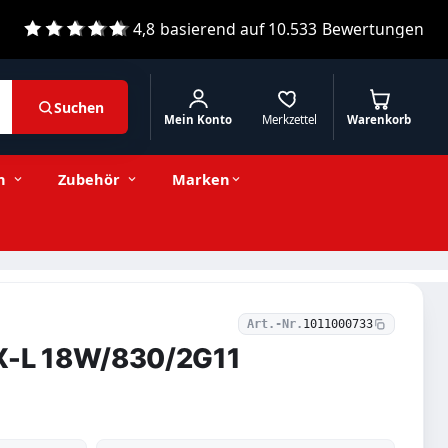
4,8
basierend auf
10.533
Bewertungen
Suchen
Mein Konto
Merkzettel
Warenkorb
Passende Alternativen
n
Zubehör
Marken
Art.-Nr.
1011000733
X-L 18W/830/2G11