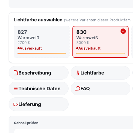
Lichtfarbe auswählen
(weitere Varianten dieser Produktfamil
827
830
Aktuell ausgewählte Lich
Warmweiß
Warmweiß
2700 K
3000 K
Ausverkauft
Ausverkauft
Beschreibung
Lichtfarbe
Technische Daten
FAQ
Lieferung
Schnell prüfen