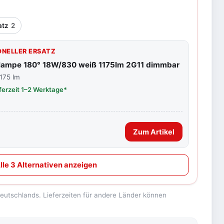
l
atz
2
NELLER ERSATZ
flampe 180° 18W/830 weiß 1175lm 2G11 dimmbar
.175 lm
eferzeit 1–2 Werktage*
Zum Artikel
lle 3 Alternativen anzeigen
 Deutschlands. Lieferzeiten für andere Länder können