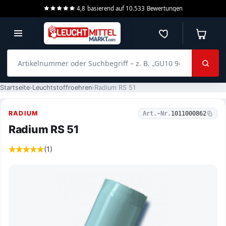
4,8
basierend auf
10.533
Bewertungen
Merkzettel
Warenko
Artikelnummer oder Suchbegriff – z. B. „GU10 940 dimmbar“
Startseite
Leuchtstoffroehren
Radium RS 51
RADIUM
Art.-Nr.
1011000862
Radium RS 51
(1)