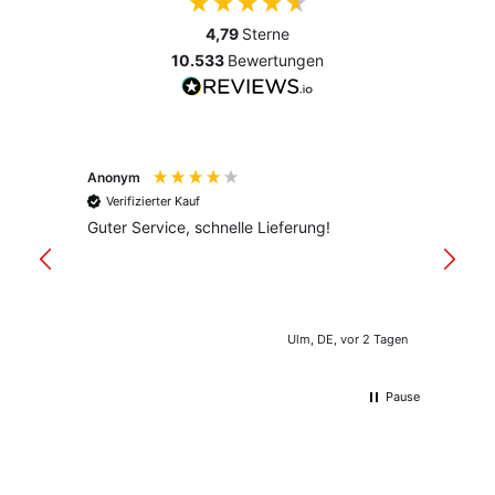
4,79
Sterne
10.533
Bewertungen
Anonym
Anony
Verifizierter Kauf
Verif
Guter Service, schnelle Lieferung!
freund
versan
Ulm, DE, vor 2 Tagen
Pause