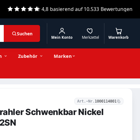
4,8
basierend auf
10.533
Bewertungen
Suchen
Mein Konto
Merkzettel
Warenkorb
5,81 € inkl. MwSt.
Stückzahl
−
+
In den Warenkorb
4,88 € exkl. MwSt.
n
Zubehör
Marken
Art.-Nr.
1000114801
rahler Schwenkbar Nickel
12SN