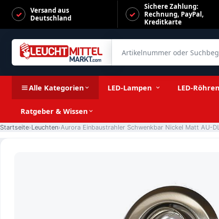
Sichere Zahlung:
Versand aus
Rechnung, PayPal,
Deutschland
Kreditkarte
Artikelnummer oder Suchbegrif
Aurora Einbaustrahler Schwenkbar Nickel Matt AU-DLM212SN
Alle Kategorien
LED-Lampen
LED-Röhre
Ratgeber & Wissen
Startseite
Leuchten