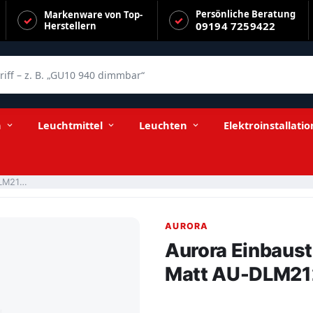
Persönliche Beratung
Markenware von Top-
09194 7259422
Herstellern
f – z. B. „GU10 940 dimmbar“
n
Leuchtmittel
Leuchten
Elektroinstallatio
Aurora Einbaustrahler Schwenkbar Nickel Matt AU-DLM212SN
AURORA
Aurora Einbaust
Matt AU-DLM2