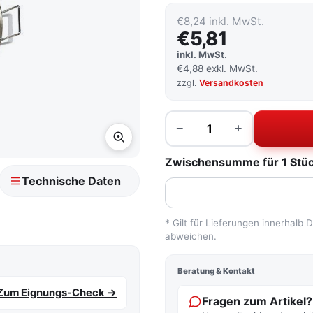
€8,24 inkl. MwSt.
€5,81
inkl. MwSt.
€4,88 exkl. MwSt.
zzgl.
Versandkosten
Menge
−
+
Zwischensumme für 1 Stück
Technische Daten
* Gilt für Lieferungen innerhalb
abweichen.
Beratung & Kontakt
Zum Eignungs-Check →
Fragen zum Artikel?