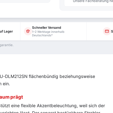
Unsere Fachberatung hilf
Schneller Versand
uf Lager
S
1–2 Werktage innerhalb
Deutschlands*
garantie.
a AU-DLM212SN flächenbündig beziehungsweise
 ein.
Raum prägt
tzt eine flexible Akzentbeleuchtung, weil sich der
usrichten lässt. Der separat bestückbare Strahler