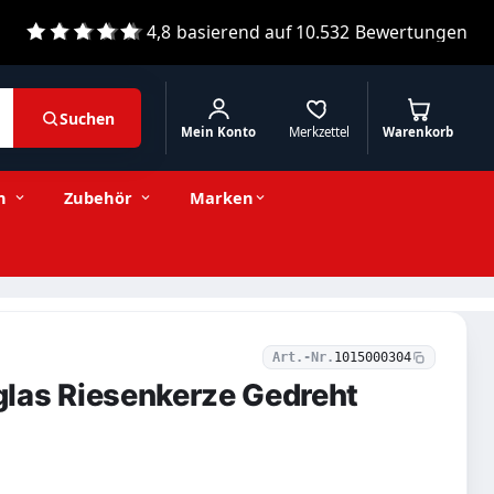
4,8
basierend auf
10.532
Bewertungen
Suchen
Mein Konto
Merkzettel
Warenkorb
3,11 € inkl. MwSt.
Stückzahl
−
+
In den Warenkorb
2,61 € exkl. MwSt.
n
Zubehör
Marken
Art.-Nr.
1015000304
las Riesenkerze Gedreht