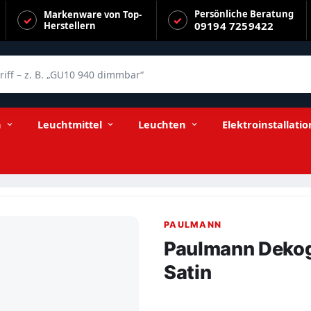
Persönliche Beratung
Markenware von Top-
09194 7259422
Herstellern
f – z. B. „GU10 940 dimmbar“
n
Leuchtmittel
Leuchten
Elektroinstallatio
PAULMANN
Paulmann Dekog
Satin