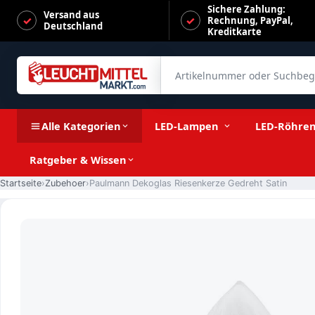
Sichere Zahlung:
Versand aus
Rechnung, PayPal,
Deutschland
Kreditkarte
Artikelnummer oder Suchbegrif
Paulmann Dekoglas Riesenkerze Gedreht Satin
Alle Kategorien
LED-Lampen
LED-Röhre
Ratgeber & Wissen
Startseite
Zubehoer
Paulmann Dekoglas Riesenkerze Gedreht Satin