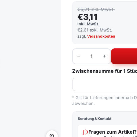
€5,21 inkl. MwSt.
€3,11
inkl. MwSt.
€2,61 exkl. MwSt.
zzgl.
Versandkosten
Menge
−
+
Zwischensumme für 1 Stück:
* Gilt für Lieferungen innerhalb
abweichen.
Beratung & Kontakt
Fragen zum Artikel?