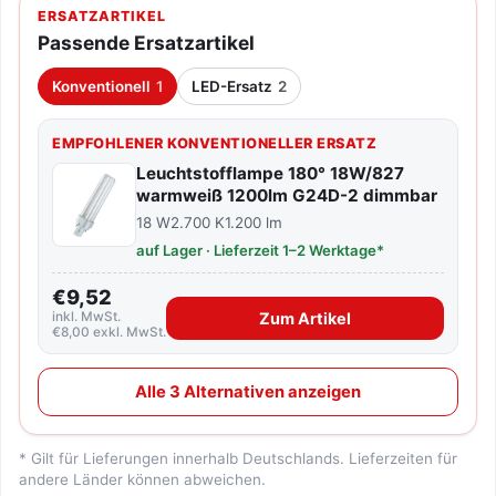
ERSATZARTIKEL
Passende Ersatzartikel
Konventionell
1
LED-Ersatz
2
EMPFOHLENER KONVENTIONELLER ERSATZ
Leuchtstofflampe 180° 18W/827
warmweiß 1200lm G24D-2 dimmbar
18 W
2.700 K
1.200 lm
auf Lager · Lieferzeit 1–2 Werktage*
€9,52
inkl. MwSt.
Zum Artikel
€8,00 exkl. MwSt.
Alle 3 Alternativen anzeigen
* Gilt für Lieferungen innerhalb Deutschlands. Lieferzeiten für
andere Länder können abweichen.