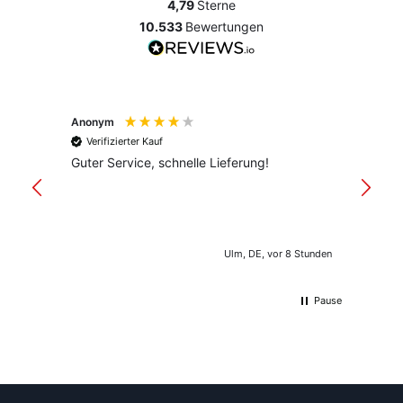
4,79
Sterne
10.533
Bewertungen
Anonym
Anony
Verifizierter Kauf
Verif
Guter Service, schnelle Lieferung!
freund
versan
Ulm, DE, vor 8 Stunden
Pause