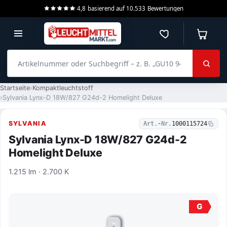
4,8
basierend auf
10.533
Bewertungen
Merkzettel
Warenko
Artikelnummer oder Suchbegriff – z. B. „GU10 940 dimmbar“
Startseite
Kompaktleuchtstoff
Sylvania Lynx-D 18W/827 G24d-2 Homelight Deluxe
SYLVANIA
Art.-Nr.
1000115724
Sylvania Lynx-D 18W/827 G24d-2
Homelight Deluxe
1.215 lm · 2.700 K
G