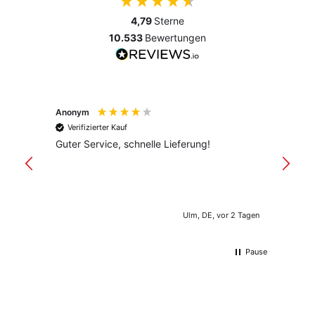
4,79
Sterne
10.533
Bewertungen
Anonym
Anony
Verifizierter Kauf
Verif
Guter Service, schnelle Lieferung!
freund
versan
Ulm, DE, vor 2 Tagen
Pause