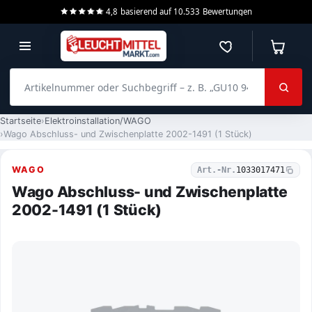
4,8
basierend auf
10.533
Bewertungen
Merkzettel
Warenko
Artikelnummer oder Suchbegriff – z. B. „GU10 940 dimmbar“
Startseite
Elektroinstallation/WAGO
Wago Abschluss- und Zwischenplatte 2002-1491 (1 Stück)
WAGO
Art.-Nr.
1033017471
Wago Abschluss- und Zwischenplatte
2002-1491 (1 Stück)