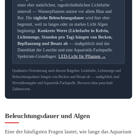
einer eher natürlichen, tageslichtähnlichen Lichtfarbe
sinnvoll — Wasserpflanzen nutzen vor allem Blau und
Rot. Die
tägliche Beleuchtungsdauer
wird hier eher
begrenzt, weil zu langes oder zu starkes Licht Algen
begünstigt.
Konkrete Werte (Lichtfarbe in Kelvin,
Lichtmenge, Stunden pro Tag) hängen von Becken,
Bepflanzung und Besatz ab
— maßgeblich sind das
Datenblatt der Leuchte und eine Aquaristik-Fachquelle.
Spektrum-Grundlagen:
LED-Licht für Pflanzen →
Qualitative Orientierung nach diesem Ratgeber. Lichtfarbe, Lichtmenge und
Beleuchtungsdauer hängen von Becken und Besatz ab — maßgeblich sind
Herstellerangabe und Aquaristik-Fachquelle. Bewusst ohne pauschale
Zahlenwerte.
Beleuchtungsdauer und Algen
Eine der häufigsten Fragen lautet, wie lange das Aquarium