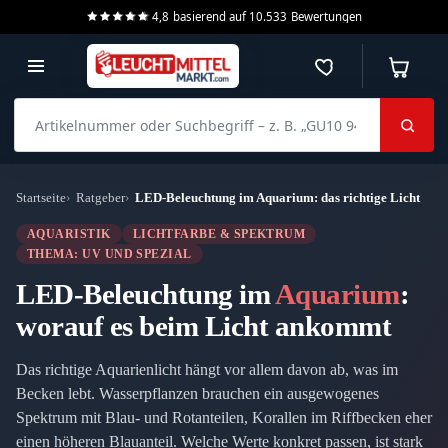
4,8
basierend auf
10.533
Bewertungen
Merkzettel
Warenko
Artikelnummer oder Suchbegriff – z. B. „GU10 940 dimmbar“
Startseite
Ratgeber
LED-Beleuchtung im Aquarium: das richtige Licht
AQUARISTIK
LICHTFARBE & SPEKTRUM
THEMA: UV UND SPEZIAL
LED-Beleuchtung im
Aquarium
:
worauf es beim Licht ankommt
Das richtige Aquarienlicht hängt vor allem davon ab, was im
Becken lebt. Wasserpflanzen brauchen ein ausgewogenes
Spektrum mit Blau- und Rotanteilen, Korallen im Riffbecken eher
einen höheren Blauanteil. Welche Werte konkret passen, ist stark