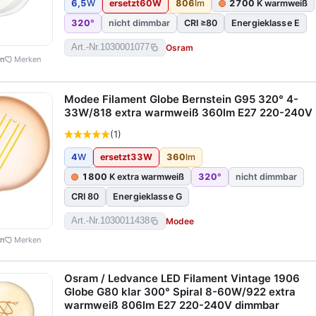
6,5
W
ersetzt
60
W
806
lm
2700
K warmweiß
320
°
nicht dimmbar
CRI ≥80
Energieklasse E
Osram
Art.-Nr.
1030001077
en
Merken
Modee Filament Globe Bernstein G95 320° 4-
33W/818 extra warmweiß 360lm E27 220-240V
(1)
4
W
ersetzt
33
W
360
lm
1800
K extra warmweiß
320
°
nicht dimmbar
CRI 80
Energieklasse G
Modee
Art.-Nr.
1030011438
en
Merken
Osram / Ledvance LED Filament Vintage 1906
Globe G80 klar 300° Spiral 8-60W/922 extra
warmweiß 806lm E27 220-240V dimmbar