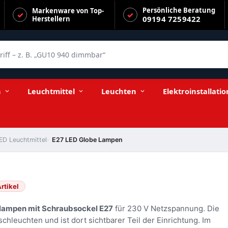
Persönliche Beratung
Markenware von Top-
09194 7259422
Herstellern
f – z. B. „GU10 940 dimmbar“
n
Leuchtmittel
Leuchten
Elektroinstallatio
ED Leuchtmittel
E27 LED Globe Lampen
rtikel
lampen mit Schraubsockel E27
für 230 V Netzspannung. Die
chleuchten und ist dort sichtbarer Teil der Einrichtung. Im