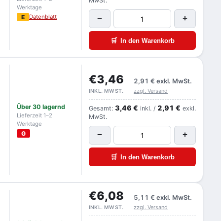
MwSt.
Werktage
E
Datenblatt
−
+
🛒
In den Warenkorb
€3,46
2,91 €
exkl. MwSt.
zzgl. Versand
INKL. MWST.
Über 30 lagernd
3,46 €
2,91 €
Gesamt:
inkl. /
exkl.
Lieferzeit 1–2
MwSt.
Werktage
G
−
+
🛒
In den Warenkorb
€6,08
5,11 €
exkl. MwSt.
zzgl. Versand
INKL. MWST.