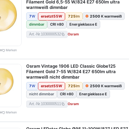
Filament Gold 6,5-55 W/824 E27 650lm ultra
warmweiß dimmbar
7
W
ersetzt
55
W
725
lm
2500
K warmweiß
dimmbar
CRI ≥80
Energieklasse E
Osram
Art.-Nr.
1030000532
en
Merken
Osram Vintage 1906 LED Classic Globe125
Filament Gold 7-55 W/824 E27 650lm ultra
warmweiß nicht dimmbar
7
W
ersetzt
55
W
725
lm
2500
K warmweiß
nicht dimmbar
CRI ≥80
Energieklasse E
Osram
Art.-Nr.
1030000511
en
Merken
Osram LEDstar Globe Ø95 11-100W/827 LED E27