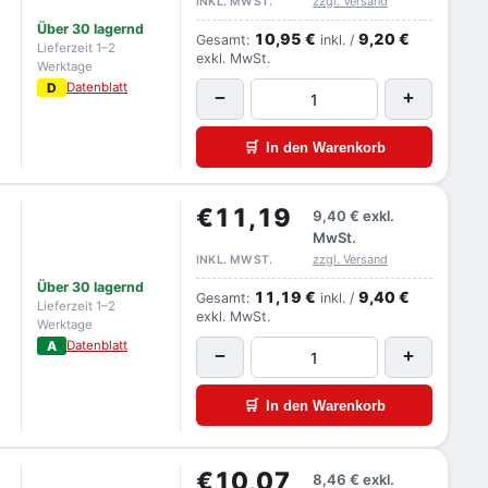
zzgl. Versand
INKL. MWST.
Über 30 lagernd
10,95 €
9,20 €
Gesamt:
inkl. /
Lieferzeit 1–2
exkl. MwSt.
Werktage
D
Datenblatt
−
+
🛒
In den Warenkorb
€11,19
9,40 €
exkl.
MwSt.
zzgl. Versand
INKL. MWST.
Über 30 lagernd
11,19 €
9,40 €
Gesamt:
inkl. /
Lieferzeit 1–2
exkl. MwSt.
Werktage
A
Datenblatt
−
+
🛒
In den Warenkorb
€10,07
8,46 €
exkl.