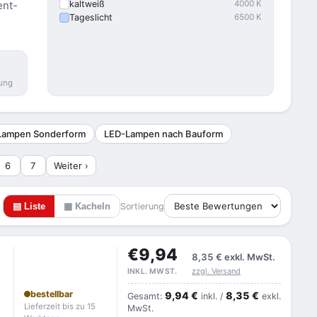
ent-
kaltweiß
4000 K
Tageslicht
6500 K
ung
Lampen Sonderform
LED-Lampen nach Bauform
6
7
Weiter ›
▤ Liste
▦ Kacheln
Sortierung
€9,94
8,35 €
exkl. MwSt.
zzgl. Versand
INKL. MWST.
bestellbar
9,94 €
8,35 €
Gesamt:
inkl. /
exkl.
Lieferzeit bis zu 15
MwSt.