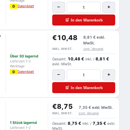
Werktage
D
Datenblatt
−
+
🛒
In den Warenkorb
€10,48
7
8,81 €
exkl.
MwSt.
zzgl. Versand
INKL. MWST.
Über 30 lagernd
10,48 €
8,81 €
Gesamt:
inkl. /
Lieferzeit 1–2
exkl. MwSt.
Werktage
D
Datenblatt
−
+
🛒
In den Warenkorb
€8,75
7,35 €
exkl. MwSt.
zzgl. Versand
INKL. MWST.
1 Stück lagernd
8,75 €
7,35 €
Gesamt:
inkl. /
exkl.
Lieferzeit 1–2
MwSt.