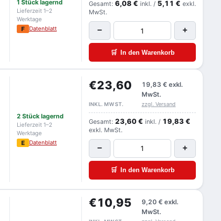
1 Stück lagernd
6,08 €
5,11 €
Gesamt:
inkl. /
exkl.
Lieferzeit 1–2
MwSt.
Werktage
F
Datenblatt
−
+
🛒
In den Warenkorb
€23,60
19,83 €
exkl.
MwSt.
zzgl. Versand
INKL. MWST.
2 Stück lagernd
23,60 €
19,83 €
Gesamt:
inkl. /
Lieferzeit 1–2
exkl. MwSt.
Werktage
E
Datenblatt
−
+
🛒
In den Warenkorb
€10,95
9,20 €
exkl.
MwSt.