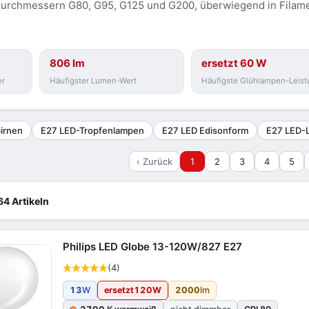
 Durchmessern G80, G95, G125 und G200, überwiegend in Filam
806 lm
ersetzt 60 W
er
Häufigster Lumen-Wert
Häufigste Glühlampen-Leist
irnen
E27 LED-Tropfenlampen
E27 LED Edisonform
E27 LED-
‹ Zurück
1
2
3
4
5
64 Artikeln
Philips LED Globe 13-120W/827 E27
(4)
13
W
ersetzt
120
W
2000
lm