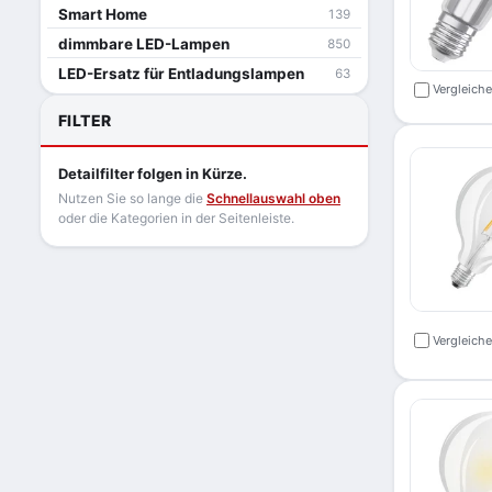
Smart Home
139
dimmbare LED-Lampen
850
LED-Ersatz für Entladungslampen
63
Vergleich
FILTER
Detailfilter folgen in Kürze.
Nutzen Sie so lange die
Schnellauswahl oben
oder die Kategorien in der Seitenleiste.
Vergleich