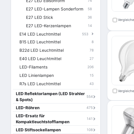
E27 LED Edisonform
74
E27 LED-Lampen Sonderform
58
E27 LED Stick
36
Vergleich
E27 LED-Kerzenlampen
14
E14 LED Leuchtmittel
553
B15 LED Leuchtmittel
8
B22d LED Leuchtmittel
78
E40 LED Leuchtmittel
27
LED-Filaments
206
LED Linienlampen
15
R7s LED Leuchtmittel
43
Vergleich
LED Reflektorlampen (LED Strahler
554
& Spots)
LED-Röhren
475
LED-Ersatz für
141
Kompaktleuchtstofflampen
LED Stiftsockellampen
108