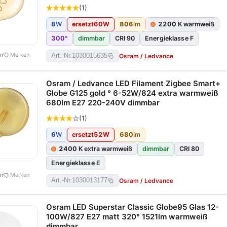
(1)
8
W
ersetzt
60
W
806
lm
2200
K warmweiß
300
°
dimmbar
CRI 90
Energieklasse F
en
Merken
Osram / Ledvance
Art.-Nr.
1030015635
Osram / Ledvance LED Filament Zigbee Smart+
Globe G125 gold ° 6-52W/824 extra warmweiß
680lm E27 220-240V dimmbar
(1)
6
W
ersetzt
52
W
680
lm
2400
K extra warmweiß
dimmbar
CRI 80
Energieklasse E
en
Merken
Osram / Ledvance
Art.-Nr.
1030013177
Osram LED Superstar Classic Globe95 Glas 12-
100W/827 E27 matt 320° 1521lm warmweiß
dimmbar