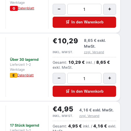
Werktage
G
Datenblatt
−
+
🛒
In den Warenkorb
€10,29
8,65 €
exkl.
MwSt.
zzgl. Versand
INKL. MWST.
Über 30 lagernd
10,29 €
8,65 €
Gesamt:
inkl. /
Lieferzeit 1–2
exkl. MwSt.
Werktage
E
Datenblatt
−
+
🛒
In den Warenkorb
€4,95
4,16 €
exkl. MwSt.
zzgl. Versand
INKL. MWST.
17 Stück lagernd
4,95 €
4,16 €
Gesamt:
inkl. /
exkl.
Lieferzeit 1–2