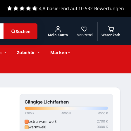
4,8
basierend auf
10.532
Bewertungen
Suchen
Mein Konto
Merkzettel
Warenkorb
n
Zubehör
Marken
Gängige Lichtfarben
2700 K
4000 K
6500 K
extra warmweiß
2700 K
warmweiß
3000 K