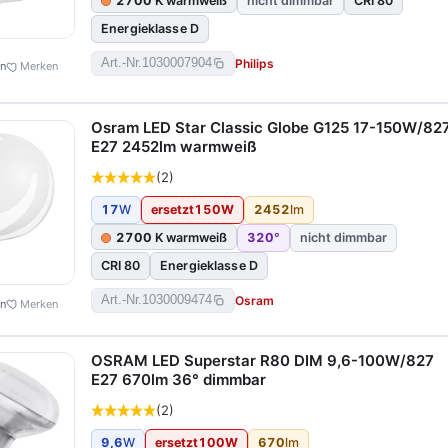
2700
K warmweiß
nicht dimmbar
CRI 80
Energieklasse D
Philips
Art.-Nr.
1030007904
en
Merken
Osram LED Star Classic Globe G125 17-150W/82
E27 2452lm warmweiß
(2)
17
W
ersetzt
150
W
2452
lm
2700
K warmweiß
320
°
nicht dimmbar
CRI 80
Energieklasse D
Osram
Art.-Nr.
1030009474
en
Merken
OSRAM LED Superstar R80 DIM 9,6-100W/827
E27 670lm 36° dimmbar
(2)
9,6
W
ersetzt
100
W
670
lm