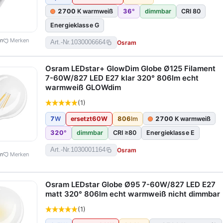
2700
K warmweiß
36
°
dimmbar
CRI 80
Energieklasse G
en
Merken
Osram
Art.-Nr.
1030006664
Osram LEDstar+ GlowDim Globe Ø125 Filament
7-60W/827 LED E27 klar 320° 806lm echt
warmweiß GLOWdim
(1)
7
W
ersetzt
60
W
806
lm
2700
K warmweiß
320
°
dimmbar
CRI ≥80
Energieklasse E
Osram
Art.-Nr.
1030001164
en
Merken
Osram LEDstar Globe Ø95 7-60W/827 LED E27
matt 320° 806lm echt warmweiß nicht dimmbar
(1)