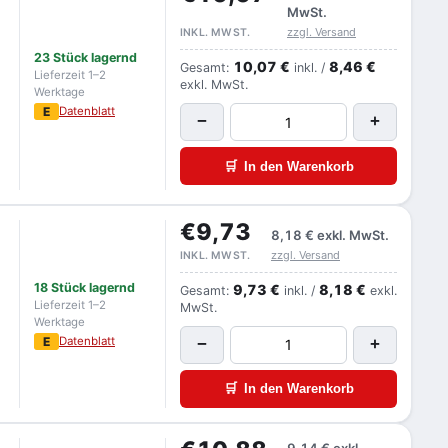
MwSt.
zzgl. Versand
INKL. MWST.
23 Stück lagernd
10,07 €
8,46 €
Gesamt:
inkl. /
Lieferzeit 1–2
exkl. MwSt.
Werktage
E
Datenblatt
−
+
🛒
In den Warenkorb
€9,73
8,18 €
exkl. MwSt.
zzgl. Versand
INKL. MWST.
18 Stück lagernd
9,73 €
8,18 €
Gesamt:
inkl. /
exkl.
Lieferzeit 1–2
MwSt.
Werktage
E
Datenblatt
−
+
🛒
In den Warenkorb
9,14 €
exkl.