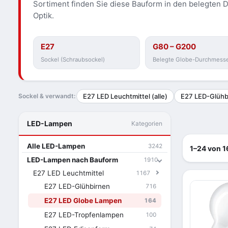
Sortiment finden Sie diese Bauform in den belegten
Optik.
E27
G80 – G200
Sockel (Schraubsockel)
Belegte Globe-Durchmess
Sockel & verwandt:
E27 LED Leuchtmittel (alle)
E27 LED-Glühb
LED-Lampen
Kategorien
Alle LED-Lampen
3242
1–24 von 1
LED-Lampen nach Bauform
1910
E27 LED Leuchtmittel
1167
E27 LED-Glühbirnen
716
E27 LED Globe Lampen
164
E27 LED-Tropfenlampen
100