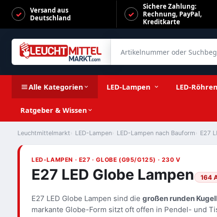
Sichere Zahlung:
Versand aus
Rechnung, PayPal,
Deutschland
Kreditkarte
Artikelnummer oder Suchbegrif
Alle Kategorien
LED-Lampen
LED-Röhre
Ratgeber & Wissen
Leuchtmittelmarkt
LED-Lampen
LED-Lampen nach Bauform
E27 L
LED-LAMPEN · E27 · GLOBE (G95/G125) · 230 V
E27 LED Globe Lampen
164 A
E27 LED Globe Lampen sind die
großen runden Kugel
markante Globe-Form sitzt oft offen in Pendel- und Tis