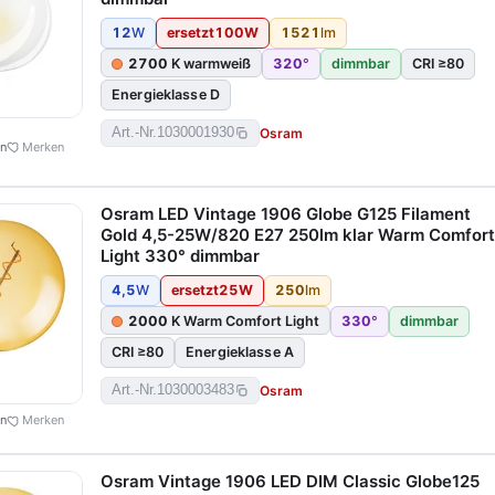
12
W
ersetzt
100
W
1521
lm
2700
K warmweiß
320
°
dimmbar
CRI ≥80
Energieklasse D
Osram
Art.-Nr.
1030001930
en
Merken
Osram LED Vintage 1906 Globe G125 Filament
Gold 4,5-25W/820 E27 250lm klar Warm Comfort
Light 330° dimmbar
4,5
W
ersetzt
25
W
250
lm
2000
K Warm Comfort Light
330
°
dimmbar
CRI ≥80
Energieklasse A
Osram
Art.-Nr.
1030003483
en
Merken
Osram Vintage 1906 LED DIM Classic Globe125