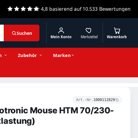
4,8
basierend auf
10.533
Bewertungen
Suchen
Mein Konto
Merkzettel
Warenkorb
21,82 € inkl. MwSt.
Stückzahl
−
+
In den Warenkorb
18,34 € exkl. MwSt.
n
Zubehör
Marken
Art.-Nr.
1000112829
lotronic Mouse HTM 70/230-
tlastung)