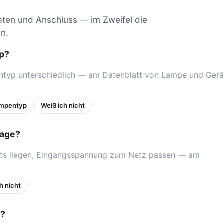
aten und Anschluss — im Zweifel die
en.
yp?
entyp unterschiedlich — am Datenblatt von Lampe und Gerä
ampentyp
Weiß ich nicht
lage?
äts liegen, Eingangsspannung zum Netz passen — am
h nicht
u?