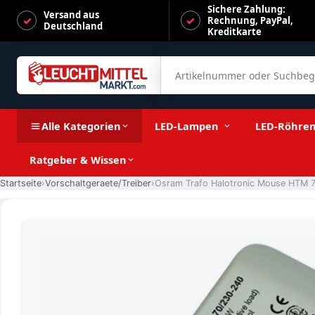
Sichere Zahlung:
Versand aus
Rechnung, PayPal,
Deutschland
Kreditkarte
Artikelnummer oder Suchbegrif
Osram Trafo Halotronic Mouse HTM 70/230-240 (mit Zugentla
Alle Kategorien
LED-Lampen
LED-Röhre
Ratgeber & Wissen
Startseite
Vorschaltgeraete/Treiber