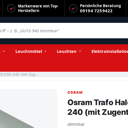
Persönliche Beratung
Markenware von Top-
09194 7259422
Herstellern
f – z. B. „GU10 940 dimmbar“
stung)
n
Leuchtmittel
Leuchten
Elektroinstallatio
Osram Trafo Halotronic Mouse HTM 70/230-240 (mit Zugentlastung)
OSRAM
Osram Trafo Ha
240 (mit Zugen
dimmbar