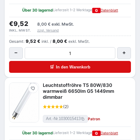
Über 30 lagernd
Lieferzeit 1–2 Werktage
G
Datenblatt
€9,52
8,00 €
exkl. MwSt.
zzgl. Versand
INKL. MWST.
9,52 €
8,00 €
Gesamt:
inkl. /
exkl. MwSt.
−
+
🛒
In den Warenkorb
Leuchtstoffröhre T5 80W/830
Merken
warmweiß 6650lm G5 1449mm
dimmbar
(2)
Patron
Art.-Nr.
1030015413
Über 30 lagernd
Lieferzeit 1–2 Werktage
G
Datenblatt