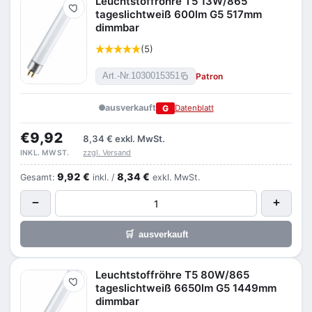
Leuchtstoffröhre T5 13W/865
Merken
tageslichtweiß 600lm G5 517mm
dimmbar
(5)
Patron
Art.-Nr.
1030015351
ausverkauft
G
Datenblatt
€9,92
8,34 €
exkl. MwSt.
zzgl. Versand
INKL. MWST.
9,92 €
8,34 €
Gesamt:
inkl. /
exkl. MwSt.
−
+
🛒
ausverkauft
Leuchtstoffröhre T5 80W/865
Merken
tageslichtweiß 6650lm G5 1449mm
dimmbar