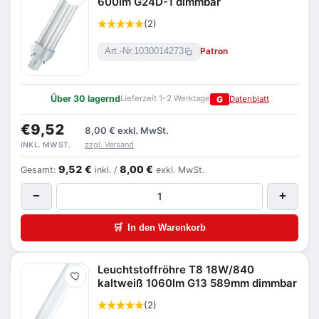
600lm G24D-1 dimmbar
(2)
Patron
Art.-Nr.
1030014273
Über 30 lagernd
Lieferzeit 1–2 Werktage
G
Datenblatt
€9,52
8,00 €
exkl. MwSt.
zzgl. Versand
INKL. MWST.
9,52 €
8,00 €
Gesamt:
inkl. /
exkl. MwSt.
−
+
🛒
In den Warenkorb
Leuchtstoffröhre T8 18W/840
Merken
kaltweiß 1060lm G13 589mm dimmbar
(2)