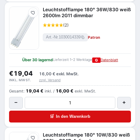
Leuchtstofflampe 180° 36W/830 weiß
Merken
2600lm 2G11 dimmbar
(2)
Patron
Art.-Nr.
1030014339
Über 30 lagernd
Lieferzeit 1–2 Werktage
G
Datenblatt
€19,04
16,00 €
exkl. MwSt.
zzgl. Versand
INKL. MWST.
19,04 €
16,00 €
Gesamt:
inkl. /
exkl. MwSt.
−
+
🛒
In den Warenkorb
Leuchtstofflampe 180° 10W/830 weiß
Merken