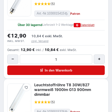
(5)
Patron
Art.-Nr.
1030015415
Über 30 lagernd
Lieferzeit 1–2 Werktage
G
Datenblatt
€12,90
10,84 €
exkl. MwSt.
zzgl. Versand
INKL. MWST.
12,90 €
10,84 €
Gesamt:
inkl. /
exkl. MwSt.
−
+
🛒
In den Warenkorb
Leuchtstoffröhre T8 30W/827
Merken
warmweiß 1900lm G13 900mm
dimmbar
(5)
Patron
Art.-Nr.
1030015376