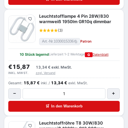
Leuchtstofflampe 4 Pin 28W/830
Merken
warmweiß 1950lm GR10q dimmbar
(3)
Patron
Art.-Nr.
1030015336
10 Stück lagernd
Lieferzeit 1–2 Werktage
G
Datenblatt
€15,87
13,34 €
exkl. MwSt.
zzgl. Versand
INKL. MWST.
15,87 €
13,34 €
Gesamt:
inkl. /
exkl. MwSt.
−
+
🛒
In den Warenkorb
Leuchtstoffröhre T8 30W/830
Merken