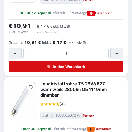
16 Stück lagernd
Lieferzeit 1–2 Werktage
G
Datenblatt
€10,91
9,17 €
exkl. MwSt.
zzgl. Versand
INKL. MWST.
10,91 €
9,17 €
Gesamt:
inkl. /
exkl. MwSt.
−
+
🛒
In den Warenkorb
Leuchtstoffröhre T5 28W/827
Merken
warmweiß 2800lm G5 1149mm
dimmbar
(4)
Patron
Art.-Nr.
1030015372
Über 30 lagernd
Lieferzeit 1–2 Werktage
F
Datenblatt