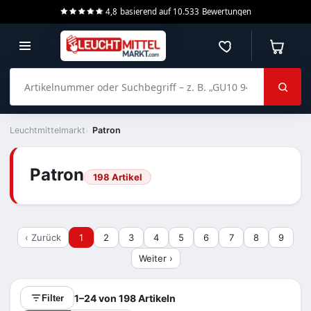
4,8
basierend auf
10.533
Bewertungen
Merkzettel
Warenko
Artikelnummer oder Suchbegriff – z. B. „GU10 940 dimmbar“
Leuchtmittelmarkt
Patron
Patron
198 Artikel
‹ Zurück
1
2
3
4
5
6
7
8
9
Weiter ›
1–24 von 198 Artikeln
Filter