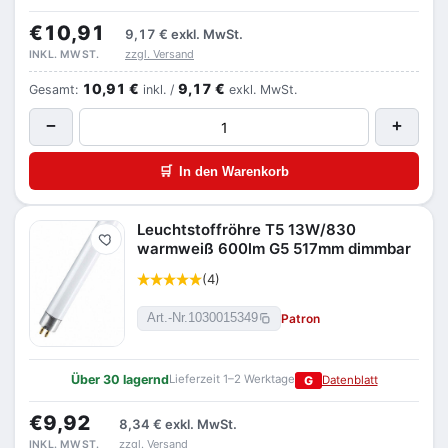
€10,91
9,17 €
exkl. MwSt.
zzgl. Versand
INKL. MWST.
10,91 €
9,17 €
Gesamt:
inkl. /
exkl. MwSt.
−
+
🛒
In den Warenkorb
Leuchtstoffröhre T5 13W/830
Merken
warmweiß 600lm G5 517mm dimmbar
(4)
Patron
Art.-Nr.
1030015349
Über 30 lagernd
Lieferzeit 1–2 Werktage
G
Datenblatt
€9,92
8,34 €
exkl. MwSt.
zzgl. Versand
INKL. MWST.