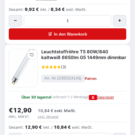
9,92 €
8,34 €
Gesamt:
inkl. /
exkl. MwSt.
−
+
🛒
In den Warenkorb
Leuchtstoffröhre T5 80W/840
Merken
kaltweiß 6650lm G5 1449mm dimmbar
(3)
Patron
Art.-Nr.
1030015414
Über 30 lagernd
Lieferzeit 1–2 Werktage
G
Datenblatt
€12,90
10,84 €
exkl. MwSt.
zzgl. Versand
INKL. MWST.
12,90 €
10,84 €
Gesamt:
inkl. /
exkl. MwSt.