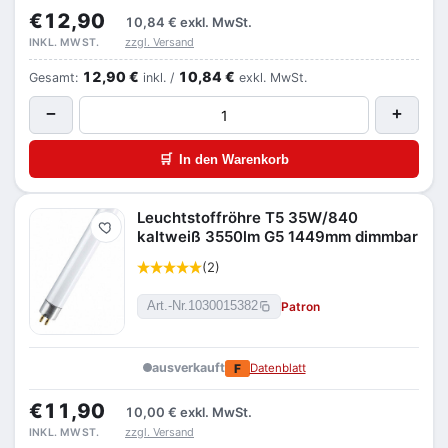
€12,90
10,84 €
exkl. MwSt.
zzgl. Versand
INKL. MWST.
12,90 €
10,84 €
Gesamt:
inkl. /
exkl. MwSt.
−
+
🛒
In den Warenkorb
Leuchtstoffröhre T5 35W/840
Merken
kaltweiß 3550lm G5 1449mm dimmbar
(2)
Patron
Art.-Nr.
1030015382
ausverkauft
F
Datenblatt
€11,90
10,00 €
exkl. MwSt.
zzgl. Versand
INKL. MWST.