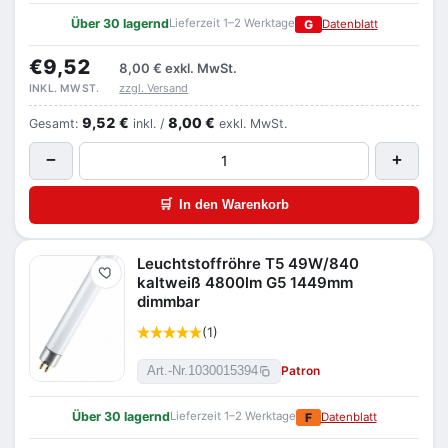
Über 30 lagernd
Lieferzeit 1–2 Werktage
G
Datenblatt
€9,52
8,00 €
exkl. MwSt.
zzgl. Versand
INKL. MWST.
9,52 €
8,00 €
Gesamt:
inkl. /
exkl. MwSt.
−
+
🛒
In den Warenkorb
Leuchtstoffröhre T5 49W/840
Merken
kaltweiß 4800lm G5 1449mm
dimmbar
(1)
Patron
Art.-Nr.
1030015394
Über 30 lagernd
Lieferzeit 1–2 Werktage
F
Datenblatt