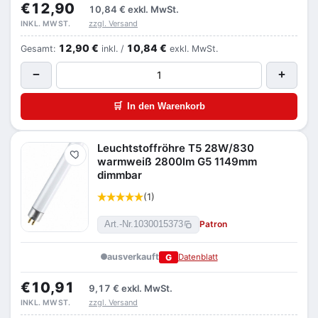
€12,90
10,84 €
exkl. MwSt.
zzgl. Versand
INKL. MWST.
12,90 €
10,84 €
Gesamt:
inkl. /
exkl. MwSt.
−
+
🛒
In den Warenkorb
Leuchtstoffröhre T5 28W/830
Merken
warmweiß 2800lm G5 1149mm
dimmbar
(1)
Patron
Art.-Nr.
1030015373
ausverkauft
G
Datenblatt
€10,91
9,17 €
exkl. MwSt.
zzgl. Versand
INKL. MWST.