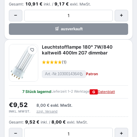
10,91 €
9,17 €
Gesamt:
inkl. /
exkl. MwSt.
−
+
🛒
ausverkauft
Leuchtstofflampe 180° 7W/840
Merken
kaltweiß 400lm 2G7 dimmbar
(1)
Patron
Art.-Nr.
1030014364
7 Stück lagernd
Lieferzeit 1–2 Werktage
G
Datenblatt
€9,52
8,00 €
exkl. MwSt.
zzgl. Versand
INKL. MWST.
9,52 €
8,00 €
Gesamt:
inkl. /
exkl. MwSt.
−
+