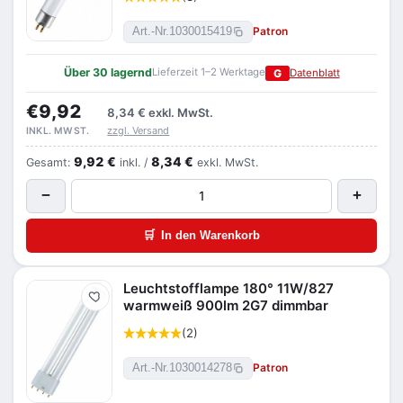
Patron
Art.-Nr.
1030015419
Über 30 lagernd
Lieferzeit 1–2 Werktage
G
Datenblatt
€9,92
8,34 €
exkl. MwSt.
zzgl. Versand
INKL. MWST.
9,92 €
8,34 €
Gesamt:
inkl. /
exkl. MwSt.
−
+
🛒
In den Warenkorb
Leuchtstofflampe 180° 11W/827
Merken
warmweiß 900lm 2G7 dimmbar
(2)
Patron
Art.-Nr.
1030014278