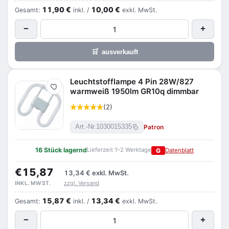
11,90 €
10,00 €
Gesamt:
inkl. /
exkl. MwSt.
−
+
🛒
ausverkauft
Leuchtstofflampe 4 Pin 28W/827
Merken
warmweiß 1950lm GR10q dimmbar
(2)
Patron
Art.-Nr.
1030015335
16 Stück lagernd
Lieferzeit 1–2 Werktage
G
Datenblatt
€15,87
13,34 €
exkl. MwSt.
zzgl. Versand
INKL. MWST.
15,87 €
13,34 €
Gesamt:
inkl. /
exkl. MwSt.
−
+