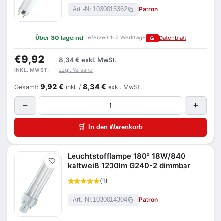
Patron
Art.-Nr.
1030015362
Über 30 lagernd
Lieferzeit 1–2 Werktage
G
Datenblatt
€9,92
8,34 €
exkl. MwSt.
zzgl. Versand
INKL. MWST.
9,92 €
8,34 €
Gesamt:
inkl. /
exkl. MwSt.
−
+
🛒
In den Warenkorb
Leuchtstofflampe 180° 18W/840
Merken
kaltweiß 1200lm G24D-2 dimmbar
(1)
Patron
Art.-Nr.
1030014304