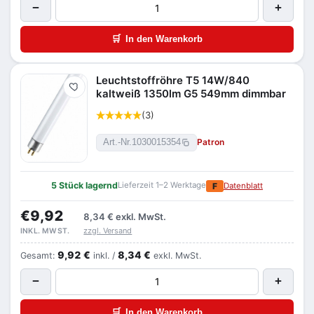
−
+
🛒
In den Warenkorb
Leuchtstoffröhre T5 14W/840
Merken
kaltweiß 1350lm G5 549mm dimmbar
(3)
Patron
Art.-Nr.
1030015354
5 Stück lagernd
Lieferzeit 1–2 Werktage
F
Datenblatt
€9,92
8,34 €
exkl. MwSt.
zzgl. Versand
INKL. MWST.
9,92 €
8,34 €
Gesamt:
inkl. /
exkl. MwSt.
−
+
🛒
In den Warenkorb