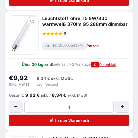
🛒
In den Warenkorb
Leuchtstoffröhre T5 8W/830
Merken
warmweiß 370lm G5 288mm dimmbar
(6)
Patron
Art.-Nr.
1030015417
Über 30 lagernd
Lieferzeit 1–2 Werktage
G
Datenblatt
€9,92
8,34 €
exkl. MwSt.
zzgl. Versand
INKL. MWST.
9,92 €
8,34 €
Gesamt:
inkl. /
exkl. MwSt.
−
+
🛒
In den Warenkorb