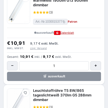
warmweiß 1900lm G13 900mm
dimmbar
(3)
Patron
Art.-Nr.
1030015377
ausverkauft
G
Datenblatt
€10,91
9,17 €
exkl. MwSt.
zzgl. Versand
INKL. MWST.
10,91 €
9,17 €
Gesamt:
inkl. /
exkl. MwSt.
−
+
🛒
ausverkauft
Leuchtstoffröhre T5 8W/865
Merken
tageslichtweiß 370lm G5 288mm
dimmbar
(3)