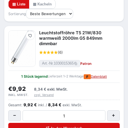
▤ Liste
▦ Kacheln
Sortierung
Leuchtstoffröhre T5 21W/830
Merken
warmweiß 2000lm G5 849mm
dimmbar
(6)
Patron
Art.-Nr.
1030015365
1 Stück lagernd
Lieferzeit 1–2 Werktage
F
Datenblatt
€9,92
8,34 €
exkl. MwSt.
zzgl. Versand
INKL. MWST.
9,92 €
8,34 €
Gesamt:
inkl. /
exkl. MwSt.
−
+