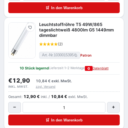
🛒
In den Warenkorb
Leuchtstoffröhre T5 49W/865
Merken
tageslichtweiß 4800lm G5 1449mm
dimmbar
(2)
Patron
Art.-Nr.
1030015395
10 Stück lagernd
Lieferzeit 1–2 Werktage
G
Datenblatt
€12,90
10,84 €
exkl. MwSt.
zzgl. Versand
INKL. MWST.
12,90 €
10,84 €
Gesamt:
inkl. /
exkl. MwSt.
−
+
🛒
In den Warenkorb