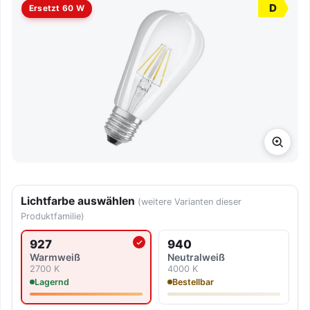
D
Ersetzt 60 W
Lichtfarbe auswählen
(weitere Varianten dieser
Produktfamilie)
927
940
Aktuell ausgewählte Lichtfarbe
Warmweiß
Neutralweiß
2700 K
4000 K
Lagernd
Bestellbar