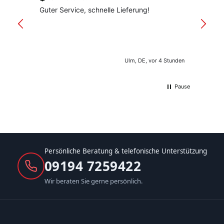
Guter Service, schnelle Lieferung!
freund
versan
Ulm, DE, vor 4 Stunden
Pause
Persönliche Beratung & telefonische Unterstützung
09194 7259422
Wir beraten Sie gerne persönlich.