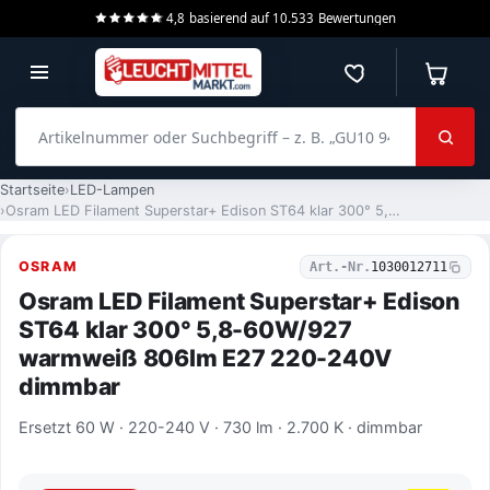
4,8
basierend auf
10.533
Bewertungen
Merkzettel
Warenko
Artikelnummer oder Suchbegriff – z. B. „GU10 940 dimmbar“
Startseite
LED-Lampen
Osram LED Filament Superstar+ Edison ST64 klar 300° 5,8-60W/927 warmweiß 806lm E27 220-240V dimmbar
OSRAM
Art.-Nr.
1030012711
Osram LED Filament Superstar+ Edison
ST64 klar 300° 5,8-60W/927
warmweiß 806lm E27 220-240V
dimmbar
Ersetzt 60 W · 220-240 V · 730 lm · 2.700 K · dimmbar