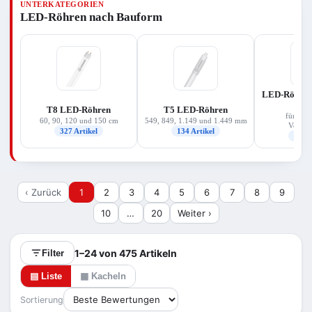
UNTERKATEGORIEN
für Ihre Leuchte, die passende Lichtfarbe
LED-Röhren nach Bauform
(warmweiß bis kaltweiß) und vor allem die
Betriebsart Ihres vorhandenen Vorschaltgeräts.
Das Sortiment deckt Ersatzleistungen von rund 14
bis 58 W ab und stammt überwiegend von
Osram/Ledvance und Philips.
LED-Röhren 
(E
T8 LED-Röhren
T5 LED-Röhren
für elek
60, 90, 120 und 150 cm
549, 849, 1.149 und 1.449 mm
Vorscha
327 Artikel
134 Artikel
126 A
‹ Zurück
1
2
3
4
5
6
7
8
9
10
…
20
Weiter ›
1–24 von 475 Artikeln
Filter
▤ Liste
▦ Kacheln
Sortierung