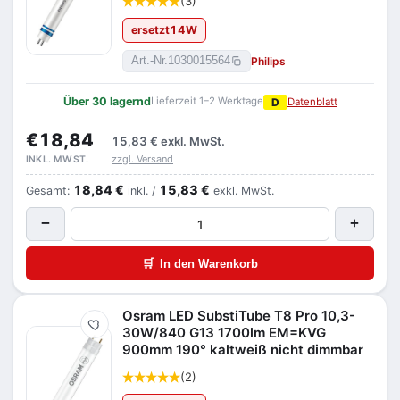
(3)
ersetzt
14
W
Philips
Art.-Nr.
1030015564
Über 30 lagernd
Lieferzeit 1–2 Werktage
D
Datenblatt
€18,84
15,83 €
exkl. MwSt.
zzgl. Versand
INKL. MWST.
18,84 €
15,83 €
Gesamt:
inkl. /
exkl. MwSt.
−
+
🛒
In den Warenkorb
Osram LED SubstiTube T8 Pro 10,3-
Merken
30W/840 G13 1700lm EM=KVG
900mm 190° kaltweiß nicht dimmbar
(2)