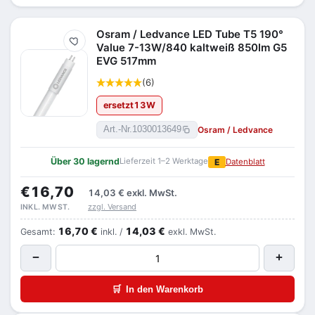
Osram / Ledvance LED Tube T5 190°
Merken
Value 7-13W/840 kaltweiß 850lm G5
EVG 517mm
(6)
ersetzt
13
W
Osram / Ledvance
Art.-Nr.
1030013649
Über 30 lagernd
Lieferzeit 1–2 Werktage
E
Datenblatt
€16,70
14,03 €
exkl. MwSt.
zzgl. Versand
INKL. MWST.
16,70 €
14,03 €
Gesamt:
inkl. /
exkl. MwSt.
−
+
🛒
In den Warenkorb