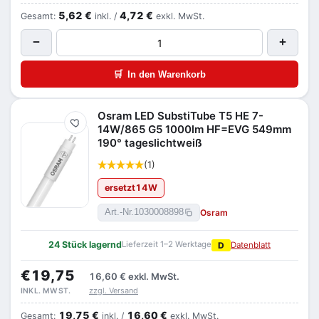
5,62 €
4,72 €
Gesamt:
inkl. /
exkl. MwSt.
−
+
🛒
In den Warenkorb
Osram LED SubstiTube T5 HE 7-
Merken
14W/865 G5 1000lm HF=EVG 549mm
190° tageslichtweiß
(1)
ersetzt
14
W
Osram
Art.-Nr.
1030008898
24 Stück lagernd
Lieferzeit 1–2 Werktage
D
Datenblatt
€19,75
16,60 €
exkl. MwSt.
zzgl. Versand
INKL. MWST.
19,75 €
16,60 €
Gesamt:
inkl. /
exkl. MwSt.