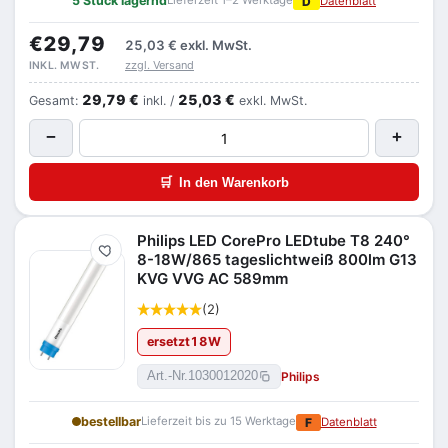
5 Stück lagernd
Lieferzeit 1–2 Werktage
D
Datenblatt
€29,79
25,03 €
exkl. MwSt.
zzgl. Versand
INKL. MWST.
29,79 €
25,03 €
Gesamt:
inkl. /
exkl. MwSt.
−
+
🛒
In den Warenkorb
Philips LED CorePro LEDtube T8 240°
Merken
8-18W/865 tageslichtweiß 800lm G13
KVG VVG AC 589mm
(2)
ersetzt
18
W
Philips
Art.-Nr.
1030012020
bestellbar
Lieferzeit bis zu 15 Werktage
F
Datenblatt