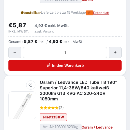
bestellbar
Lieferzeit bis zu 15 Werktage
F
Datenblatt
€5,87
4,93 €
exkl. MwSt.
zzgl. Versand
INKL. MWST.
5,87 €
4,93 €
Gesamt:
inkl. /
exkl. MwSt.
−
+
🛒
In den Warenkorb
Osram / Ledvance LED Tube T8 190°
Merken
Superior 11,4-38W/840 kaltweiß
2000lm G13 KVG AC 220-240V
1050mm
(2)
ersetzt
38
W
Osram / Ledvance
Art.-Nr.
1030013230