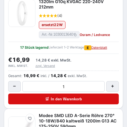
1320lm G10q KVGAC 220-240V
212mm
(4)
ersetzt
22
W
Osram / Ledvance
Art.-Nr.
1030013640
17 Stück lagernd
Lieferzeit 1–2 Werktage
E
Datenblatt
€16,99
14,28 €
exkl. MwSt.
zzgl. Versand
INKL. MWST.
16,99 €
14,28 €
Gesamt:
inkl. /
exkl. MwSt.
−
+
🛒
In den Warenkorb
Modee SMD LED A-Serie Röhre 270°
Merken
10-18W/840 kaltweiß 1200lm G13 AC
175-250V 590mm