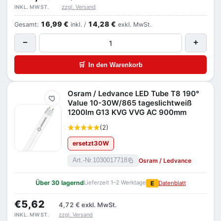
zzgl. Versand
INKL. MWST.
16,99 €
14,28 €
Gesamt:
inkl. /
exkl. MwSt.
−
+
🛒
In den Warenkorb
Osram / Ledvance LED Tube T8 190°
Merken
Value 10-30W/865 tageslichtweiß
1200lm G13 KVG VVG AC 900mm
(2)
ersetzt
30
W
Osram / Ledvance
Art.-Nr.
1030017718
Über 30 lagernd
Lieferzeit 1–2 Werktage
E
Datenblatt
€5,62
4,72 €
exkl. MwSt.
zzgl. Versand
INKL. MWST.