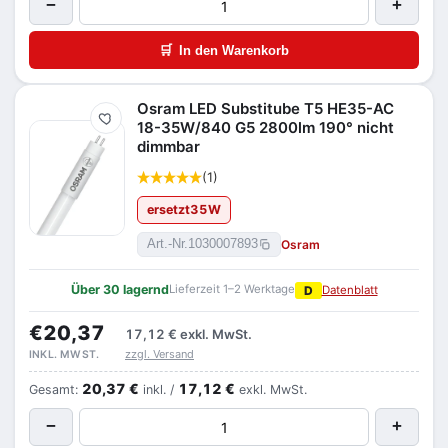
−
+
🛒
In den Warenkorb
Osram LED Substitube T5 HE35-AC
Merken
18-35W/840 G5 2800lm 190° nicht
dimmbar
(1)
ersetzt
35
W
Osram
Art.-Nr.
1030007893
Über 30 lagernd
Lieferzeit 1–2 Werktage
D
Datenblatt
€20,37
17,12 €
exkl. MwSt.
zzgl. Versand
INKL. MWST.
20,37 €
17,12 €
Gesamt:
inkl. /
exkl. MwSt.
−
+