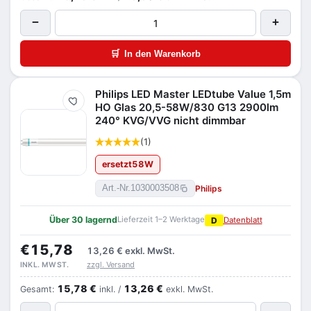
−
+
🛒
In den Warenkorb
Philips LED Master LEDtube Value 1,5m
Merken
HO Glas 20,5-58W/830 G13 2900lm
240° KVG/VVG nicht dimmbar
(1)
ersetzt
58
W
Philips
Art.-Nr.
1030003508
Über 30 lagernd
Lieferzeit 1–2 Werktage
D
Datenblatt
€15,78
13,26 €
exkl. MwSt.
zzgl. Versand
INKL. MWST.
15,78 €
13,26 €
Gesamt:
inkl. /
exkl. MwSt.