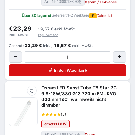
Osram / Ledvance
Art.-Nr.
1030013608
Über 30 lagernd
Lieferzeit 1–2 Werktage
E
Datenblatt
€23,29
19,57 €
exkl. MwSt.
zzgl. Versand
INKL. MWST.
23,29 €
19,57 €
Gesamt:
inkl. /
exkl. MwSt.
−
+
🛒
In den Warenkorb
Osram LED SubstiTube T8 Star PC
Merken
6,6-18W/830 G13 720lm EM=KVG
600mm 190° warmweiß nicht
dimmbar
(2)
ersetzt
18
W
Osram
Art.-Nr.
1030009456