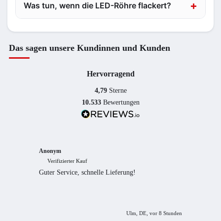
Was tun, wenn die LED-Röhre flackert?
Das sagen unsere Kundinnen und Kunden
Hervorragend
4,79
Sterne
10.533
Bewertungen
Anonym
Anony
Verifizierter Kauf
Verif
Guter Service, schnelle Lieferung!
freundl
empfeh
Ulm, DE, vor 8 Stunden