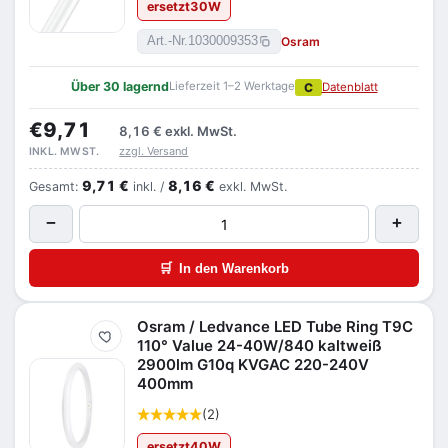
ersetzt
30
W
Osram
Art.-Nr.
1030009353
Über 30 lagernd
Lieferzeit 1–2 Werktage
C
Datenblatt
€9,71
8,16 €
exkl. MwSt.
zzgl. Versand
INKL. MWST.
9,71 €
8,16 €
Gesamt:
inkl. /
exkl. MwSt.
−
+
🛒
In den Warenkorb
Osram / Ledvance LED Tube Ring T9C
Merken
110° Value 24-40W/840 kaltweiß
2900lm G10q KVGAC 220-240V
400mm
(2)
ersetzt
40
W