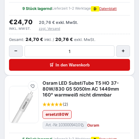
9 Stück lagernd
Lieferzeit 1–2 Werktage
D
Datenblatt
€24,70
20,76 €
exkl. MwSt.
zzgl. Versand
INKL. MWST.
24,70 €
20,76 €
Gesamt:
inkl. /
exkl. MwSt.
−
+
🛒
In den Warenkorb
Osram LED SubstiTube T5 HO 37-
Merken
80W/830 G5 5050lm AC 1449mm
160° warmweiß nicht dimmbar
(2)
ersetzt
80
W
Osram
Art.-Nr.
1030009410