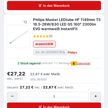
🛒
In den Warenkorb
Philips Master LEDtube HF 1149mm T5
Merken
16.5-28W/830 LED G5 160° 2300lm
EVG warmweiß InstantFit
(1)
ersetzt
28
W
Philips
Art.-Nr.
1030000736
2 Stück lagernd
Lieferzeit 1–2 Werktage
E
Datenblatt
€27,22
22,87 €
exkl. MwSt.
zzgl. Versand
INKL. MWST.
27,22 €
22,87 €
Gesamt:
inkl. /
exkl. MwSt.
−
+
🛒
In den Warenkorb