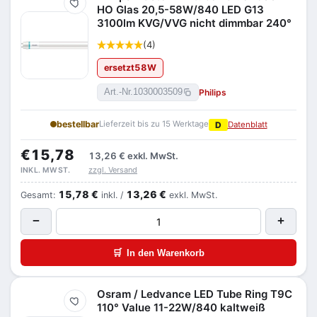
Merken
HO Glas 20,5-58W/840 LED G13
3100lm KVG/VVG nicht dimmbar 240°
(4)
ersetzt
58
W
Philips
Art.-Nr.
1030003509
bestellbar
Lieferzeit bis zu 15 Werktage
D
Datenblatt
€15,78
13,26 €
exkl. MwSt.
zzgl. Versand
INKL. MWST.
15,78 €
13,26 €
Gesamt:
inkl. /
exkl. MwSt.
−
+
🛒
In den Warenkorb
Osram / Ledvance LED Tube Ring T9C
Merken
110° Value 11-22W/840 kaltweiß