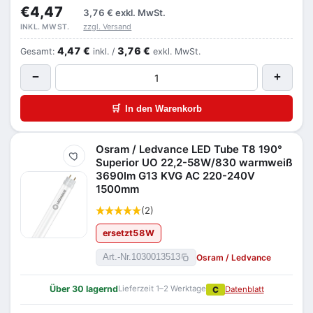
€4,47
3,76 €
exkl. MwSt.
zzgl. Versand
INKL. MWST.
4,47 €
3,76 €
Gesamt:
inkl. /
exkl. MwSt.
−
+
🛒
In den Warenkorb
Osram / Ledvance LED Tube T8 190°
Merken
Superior UO 22,2-58W/830 warmweiß
3690lm G13 KVG AC 220-240V
1500mm
(2)
ersetzt
58
W
Osram / Ledvance
Art.-Nr.
1030013513
Über 30 lagernd
Lieferzeit 1–2 Werktage
C
Datenblatt