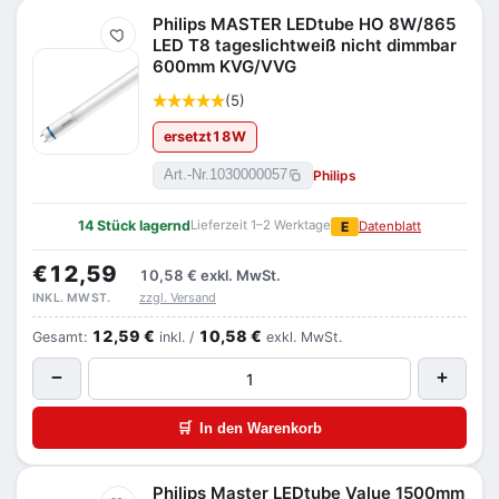
Philips MASTER LEDtube HO 8W/865
Merken
LED T8 tageslichtweiß nicht dimmbar
600mm KVG/VVG
(5)
ersetzt
18
W
Philips
Art.-Nr.
1030000057
14 Stück lagernd
Lieferzeit 1–2 Werktage
E
Datenblatt
€12,59
10,58 €
exkl. MwSt.
zzgl. Versand
INKL. MWST.
12,59 €
10,58 €
Gesamt:
inkl. /
exkl. MwSt.
−
+
🛒
In den Warenkorb
Philips Master LEDtube Value 1500mm