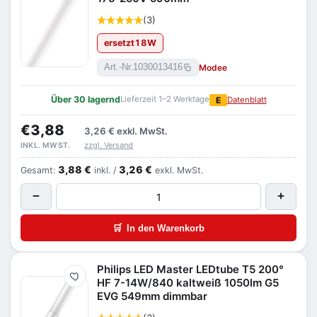
(3)
ersetzt
18
W
Modee
Art.-Nr.
1030013416
Über 30 lagernd
Lieferzeit 1–2 Werktage
E
Datenblatt
€3,88
3,26 €
exkl. MwSt.
zzgl. Versand
INKL. MWST.
3,88 €
3,26 €
Gesamt:
inkl. /
exkl. MwSt.
−
+
🛒
In den Warenkorb
Philips LED Master LEDtube T5 200°
Merken
HF 7-14W/840 kaltweiß 1050lm G5
EVG 549mm dimmbar