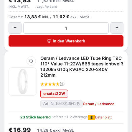
€13,83
11,62 €
exkl. MwSt.
zzgl. Versand
INKL. MWST.
13,83 €
11,62 €
Gesamt:
inkl. /
exkl. MwSt.
−
+
🛒
In den Warenkorb
Osram / Ledvance LED Tube Ring T9C
Merken
110° Value 11-22W/865 tageslichtweiß
1320lm G10q KVGAC 220-240V
212mm
(2)
ersetzt
22
W
Osram / Ledvance
Art.-Nr.
1030013641
23 Stück lagernd
Lieferzeit 1–2 Werktage
E
Datenblatt
€16,99
14,28 €
exkl. MwSt.