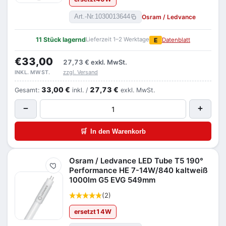
Osram / Ledvance
Art.-Nr.
1030013644
11 Stück lagernd
Lieferzeit 1–2 Werktage
E
Datenblatt
€33,00
27,73 €
exkl. MwSt.
zzgl. Versand
INKL. MWST.
33,00 €
27,73 €
Gesamt:
inkl. /
exkl. MwSt.
−
+
🛒
In den Warenkorb
Osram / Ledvance LED Tube T5 190°
Merken
Performance HE 7-14W/840 kaltweiß
1000lm G5 EVG 549mm
(2)
ersetzt
14
W