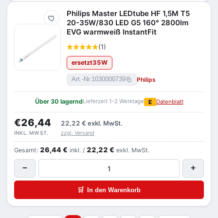
Philips Master LEDtube HF 1,5M T5
Merken
20-35W/830 LED G5 160° 2800lm
EVG warmweiß InstantFit
(1)
ersetzt
35
W
Philips
Art.-Nr.
1030000739
Über 30 lagernd
Lieferzeit 1–2 Werktage
E
Datenblatt
€26,44
22,22 €
exkl. MwSt.
zzgl. Versand
INKL. MWST.
26,44 €
22,22 €
Gesamt:
inkl. /
exkl. MwSt.
−
+
🛒
In den Warenkorb