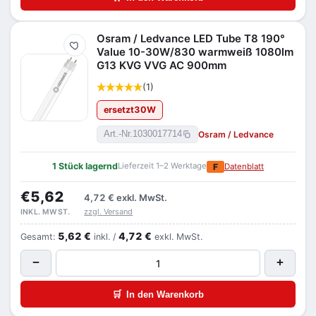
Osram / Ledvance LED Tube T8 190°
Merken
Value 10-30W/830 warmweiß 1080lm
G13 KVG VVG AC 900mm
(1)
ersetzt
30
W
Osram / Ledvance
Art.-Nr.
1030017714
1 Stück lagernd
Lieferzeit 1–2 Werktage
F
Datenblatt
€5,62
4,72 €
exkl. MwSt.
zzgl. Versand
INKL. MWST.
5,62 €
4,72 €
Gesamt:
inkl. /
exkl. MwSt.
−
+
🛒
In den Warenkorb