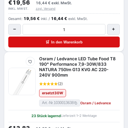
€19,56
16,44 €
exkl. MwSt.
zzgl. Versand
INKL. MWST.
19,56 €
16,44 €
Gesamt:
inkl. /
exkl. MwSt.
−
+
🛒
In den Warenkorb
Osram / Ledvance LED Tube Food T8
Merken
190° Performance 7,9-30W/833
NATURA 750lm G13 KVG AC 220-
240V 900mm
(2)
ersetzt
30
W
Osram / Ledvance
Art.-Nr.
1030013638
23 Stück lagernd
Lieferzeit 1–2 Werktage