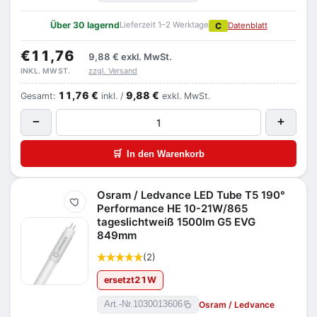
Über 30 lagernd
Lieferzeit 1–2 Werktage
C
Datenblatt
€11,76
9,88 €
exkl. MwSt.
zzgl. Versand
INKL. MWST.
11,76 €
9,88 €
Gesamt:
inkl. /
exkl. MwSt.
−
+
🛒
In den Warenkorb
Osram / Ledvance LED Tube T5 190°
Merken
Performance HE 10-21W/865
tageslichtweiß 1500lm G5 EVG
849mm
(2)
ersetzt
21
W
Osram / Ledvance
Art.-Nr.
1030013606