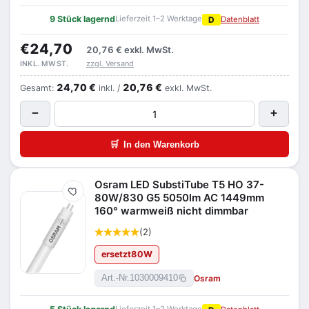
9 Stück lagernd
Lieferzeit 1–2 Werktage
D
Datenblatt
€24,70
20,76 €
exkl. MwSt.
zzgl. Versand
INKL. MWST.
24,70 €
20,76 €
Gesamt:
inkl. /
exkl. MwSt.
−
+
🛒
In den Warenkorb
Osram LED SubstiTube T5 HO 37-
Merken
80W/830 G5 5050lm AC 1449mm
160° warmweiß nicht dimmbar
(2)
ersetzt
80
W
Osram
Art.-Nr.
1030009410