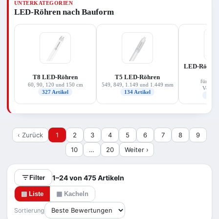
UNTERKATEGORIEN
für Ihre Leuchte, die passende Lichtfarbe
LED-Röhren nach Bauform
(warmweiß bis kaltweiß) und vor allem die
Betriebsart Ihres vorhandenen Vorschaltgeräts.
Das Sortiment deckt Ersatzleistungen von rund 14
bis 58 W ab und stammt überwiegend von
Osram/Ledvance und Philips.
LED-Röhren 
(E
T8 LED-Röhren
T5 LED-Röhren
für elek
60, 90, 120 und 150 cm
549, 849, 1.149 und 1.449 mm
Vorscha
327 Artikel
134 Artikel
126 A
‹ Zurück
1
2
3
4
5
6
7
8
9
10
…
20
Weiter ›
1–24 von 475 Artikeln
Filter
▤ Liste
▦ Kacheln
Sortierung