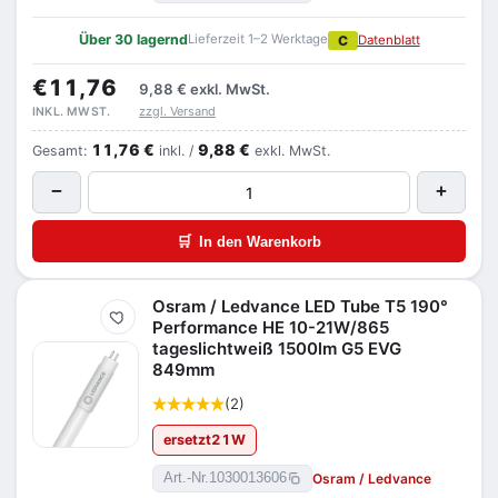
Über 30 lagernd
Lieferzeit 1–2 Werktage
C
Datenblatt
€11,76
9,88 €
exkl. MwSt.
zzgl. Versand
INKL. MWST.
11,76 €
9,88 €
Gesamt:
inkl. /
exkl. MwSt.
−
+
🛒
In den Warenkorb
Osram / Ledvance LED Tube T5 190°
Merken
Performance HE 10-21W/865
tageslichtweiß 1500lm G5 EVG
849mm
(2)
ersetzt
21
W
Osram / Ledvance
Art.-Nr.
1030013606