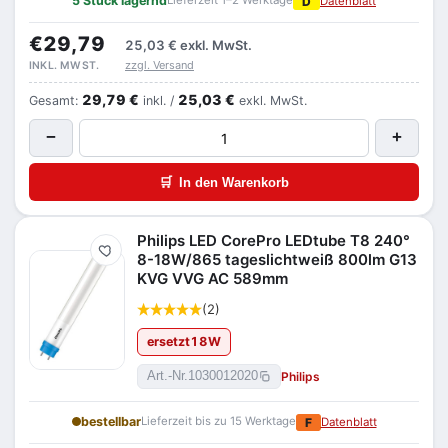
5 Stück lagernd
Lieferzeit 1–2 Werktage
D
Datenblatt
€29,79
25,03 €
exkl. MwSt.
zzgl. Versand
INKL. MWST.
29,79 €
25,03 €
Gesamt:
inkl. /
exkl. MwSt.
−
+
🛒
In den Warenkorb
Philips LED CorePro LEDtube T8 240°
Merken
8-18W/865 tageslichtweiß 800lm G13
KVG VVG AC 589mm
(2)
ersetzt
18
W
Philips
Art.-Nr.
1030012020
bestellbar
Lieferzeit bis zu 15 Werktage
F
Datenblatt