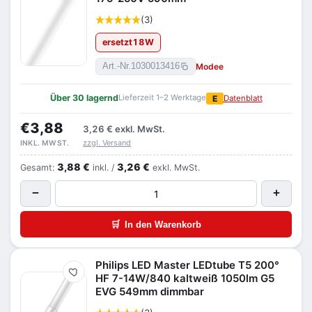
(3)
ersetzt
18
W
Modee
Art.-Nr.
1030013416
Über 30 lagernd
Lieferzeit 1–2 Werktage
E
Datenblatt
€3,88
3,26 €
exkl. MwSt.
zzgl. Versand
INKL. MWST.
3,88 €
3,26 €
Gesamt:
inkl. /
exkl. MwSt.
−
+
🛒
In den Warenkorb
Philips LED Master LEDtube T5 200°
Merken
HF 7-14W/840 kaltweiß 1050lm G5
EVG 549mm dimmbar