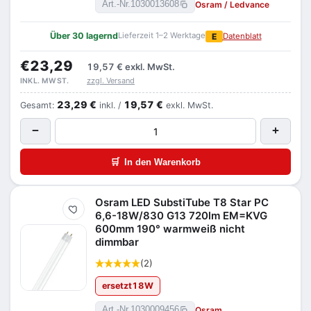
Osram / Ledvance
Art.-Nr.
1030013608
Über 30 lagernd
Lieferzeit 1–2 Werktage
E
Datenblatt
€23,29
19,57 €
exkl. MwSt.
zzgl. Versand
INKL. MWST.
23,29 €
19,57 €
Gesamt:
inkl. /
exkl. MwSt.
−
+
🛒
In den Warenkorb
Osram LED SubstiTube T8 Star PC
Merken
6,6-18W/830 G13 720lm EM=KVG
600mm 190° warmweiß nicht
dimmbar
(2)
ersetzt
18
W
Osram
Art.-Nr.
1030009456