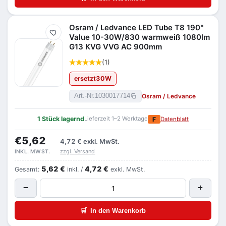
Osram / Ledvance LED Tube T8 190°
Merken
Value 10-30W/830 warmweiß 1080lm
G13 KVG VVG AC 900mm
(1)
ersetzt
30
W
Osram / Ledvance
Art.-Nr.
1030017714
1 Stück lagernd
Lieferzeit 1–2 Werktage
F
Datenblatt
€5,62
4,72 €
exkl. MwSt.
zzgl. Versand
INKL. MWST.
5,62 €
4,72 €
Gesamt:
inkl. /
exkl. MwSt.
−
+
🛒
In den Warenkorb