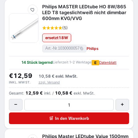
Philips MASTER LEDtube HO 8W/865
Merken
LED T8 tageslichtweiß nicht dimmbar
600mm KVG/VVG
(5)
ersetzt
18
W
Philips
Art.-Nr.
1030000057
14 Stück lagernd
Lieferzeit 1–2 Werktage
E
Datenblatt
€12,59
10,58 €
exkl. MwSt.
zzgl. Versand
INKL. MWST.
12,59 €
10,58 €
Gesamt:
inkl. /
exkl. MwSt.
−
+
🛒
In den Warenkorb
Philips Master LEDtube Value 1500mm