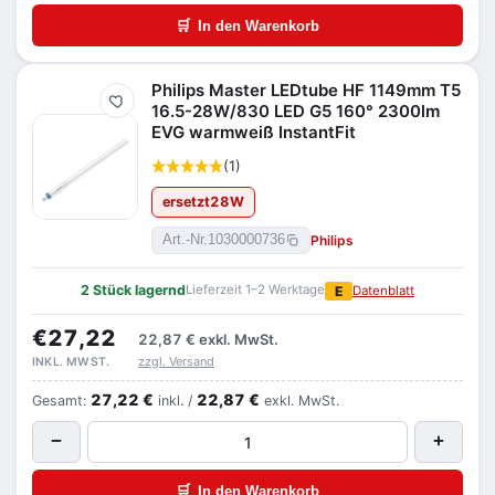
🛒
In den Warenkorb
Philips Master LEDtube HF 1149mm T5
Merken
16.5-28W/830 LED G5 160° 2300lm
EVG warmweiß InstantFit
(1)
ersetzt
28
W
Philips
Art.-Nr.
1030000736
2 Stück lagernd
Lieferzeit 1–2 Werktage
E
Datenblatt
€27,22
22,87 €
exkl. MwSt.
zzgl. Versand
INKL. MWST.
27,22 €
22,87 €
Gesamt:
inkl. /
exkl. MwSt.
−
+
🛒
In den Warenkorb