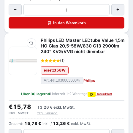
−
+
🛒
In den Warenkorb
Philips LED Master LEDtube Value 1,5m
Merken
HO Glas 20,5-58W/830 G13 2900lm
240° KVG/VVG nicht dimmbar
(1)
ersetzt
58
W
Philips
Art.-Nr.
1030003508
Über 30 lagernd
Lieferzeit 1–2 Werktage
D
Datenblatt
€15,78
13,26 €
exkl. MwSt.
zzgl. Versand
INKL. MWST.
15,78 €
13,26 €
Gesamt:
inkl. /
exkl. MwSt.