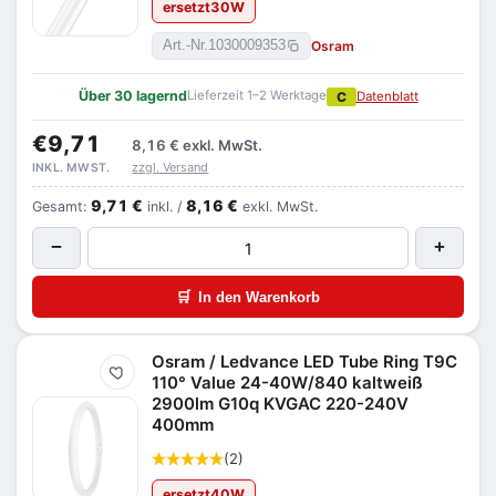
ersetzt
30
W
Osram
Art.-Nr.
1030009353
Über 30 lagernd
Lieferzeit 1–2 Werktage
C
Datenblatt
€9,71
8,16 €
exkl. MwSt.
zzgl. Versand
INKL. MWST.
9,71 €
8,16 €
Gesamt:
inkl. /
exkl. MwSt.
−
+
🛒
In den Warenkorb
Osram / Ledvance LED Tube Ring T9C
Merken
110° Value 24-40W/840 kaltweiß
2900lm G10q KVGAC 220-240V
400mm
(2)
ersetzt
40
W