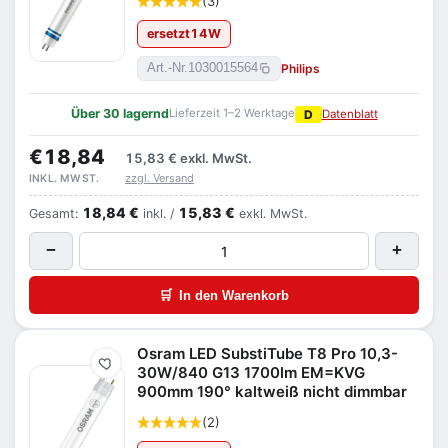
(3)
ersetzt
14
W
Philips
Art.-Nr.
1030015564
Über 30 lagernd
Lieferzeit 1–2 Werktage
D
Datenblatt
€18,84
15,83 €
exkl. MwSt.
zzgl. Versand
INKL. MWST.
18,84 €
15,83 €
Gesamt:
inkl. /
exkl. MwSt.
−
+
🛒
In den Warenkorb
Osram LED SubstiTube T8 Pro 10,3-
Merken
30W/840 G13 1700lm EM=KVG
900mm 190° kaltweiß nicht dimmbar
(2)