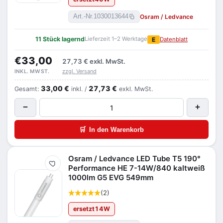
Osram / Ledvance
Art.-Nr.
1030013644
11 Stück lagernd
Lieferzeit 1–2 Werktage
E
Datenblatt
€33,00
27,73 €
exkl. MwSt.
zzgl. Versand
INKL. MWST.
33,00 €
27,73 €
Gesamt:
inkl. /
exkl. MwSt.
−
+
🛒
In den Warenkorb
Osram / Ledvance LED Tube T5 190°
Merken
Performance HE 7-14W/840 kaltweiß
1000lm G5 EVG 549mm
(2)
ersetzt
14
W