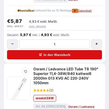
bestellbar
Lieferzeit bis zu 15 Werktage
F
Datenblatt
€5,87
4,93 €
exkl. MwSt.
zzgl. Versand
INKL. MWST.
5,87 €
4,93 €
Gesamt:
inkl. /
exkl. MwSt.
−
+
🛒
In den Warenkorb
Osram / Ledvance LED Tube T8 190°
Merken
Superior 11,4-38W/840 kaltweiß
2000lm G13 KVG AC 220-240V
1050mm
(2)
ersetzt
38
W
Osram / Ledvance
Art.-Nr.
1030013230