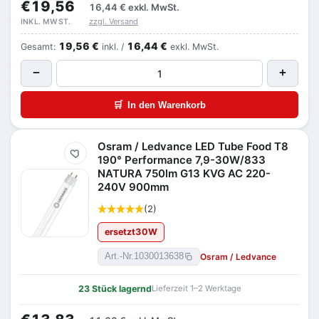
€19,56
16,44 €
exkl. MwSt.
zzgl. Versand
INKL. MWST.
19,56 €
16,44 €
Gesamt:
inkl. /
exkl. MwSt.
−
+
🛒
In den Warenkorb
Osram / Ledvance LED Tube Food T8
Merken
190° Performance 7,9-30W/833
NATURA 750lm G13 KVG AC 220-
240V 900mm
(2)
ersetzt
30
W
Osram / Ledvance
Art.-Nr.
1030013638
23 Stück lagernd
Lieferzeit 1–2 Werktage