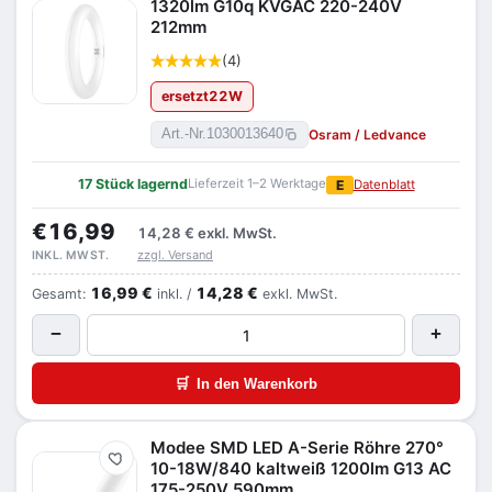
1320lm G10q KVGAC 220-240V
212mm
(4)
ersetzt
22
W
Osram / Ledvance
Art.-Nr.
1030013640
17 Stück lagernd
Lieferzeit 1–2 Werktage
E
Datenblatt
€16,99
14,28 €
exkl. MwSt.
zzgl. Versand
INKL. MWST.
16,99 €
14,28 €
Gesamt:
inkl. /
exkl. MwSt.
−
+
🛒
In den Warenkorb
Modee SMD LED A-Serie Röhre 270°
Merken
10-18W/840 kaltweiß 1200lm G13 AC
175-250V 590mm