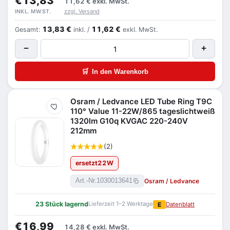
€13,83
11,62 €
exkl. MwSt.
zzgl. Versand
INKL. MWST.
13,83 €
11,62 €
Gesamt:
inkl. /
exkl. MwSt.
−
+
🛒
In den Warenkorb
Osram / Ledvance LED Tube Ring T9C
Merken
110° Value 11-22W/865 tageslichtweiß
1320lm G10q KVGAC 220-240V
212mm
(2)
ersetzt
22
W
Osram / Ledvance
Art.-Nr.
1030013641
23 Stück lagernd
Lieferzeit 1–2 Werktage
E
Datenblatt
€16,99
14,28 €
exkl. MwSt.