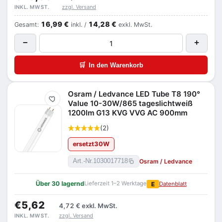
zzgl. Versand
INKL. MWST.
16,99 €
14,28 €
Gesamt:
inkl. /
exkl. MwSt.
−
+
🛒
In den Warenkorb
Osram / Ledvance LED Tube T8 190°
Merken
Value 10-30W/865 tageslichtweiß
1200lm G13 KVG VVG AC 900mm
(2)
ersetzt
30
W
Osram / Ledvance
Art.-Nr.
1030017718
Über 30 lagernd
Lieferzeit 1–2 Werktage
E
Datenblatt
€5,62
4,72 €
exkl. MwSt.
zzgl. Versand
INKL. MWST.