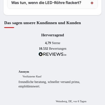
Was tun, wenn die LED-Röhre flackert?
Das sagen unsere Kundinnen und Kunden
Hervorragend
4,79
Sterne
10.532
Bewertungen
Anonym
Anony
Verifizierter Kauf
Verif
freundliche beratung, schneller versand.prima,
Schnell
empfehlenswert.
sorgfält
Weinsberg, DE, vor 6 Tagen