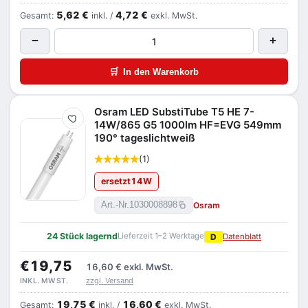
5,62 €
4,72 €
Gesamt:
inkl. /
exkl. MwSt.
−
+
🛒
In den Warenkorb
Osram LED SubstiTube T5 HE 7-
Merken
14W/865 G5 1000lm HF=EVG 549mm
190° tageslichtweiß
(1)
ersetzt
14
W
Osram
Art.-Nr.
1030008898
24 Stück lagernd
Lieferzeit 1–2 Werktage
D
Datenblatt
€19,75
16,60 €
exkl. MwSt.
zzgl. Versand
INKL. MWST.
19,75 €
16,60 €
Gesamt:
inkl. /
exkl. MwSt.