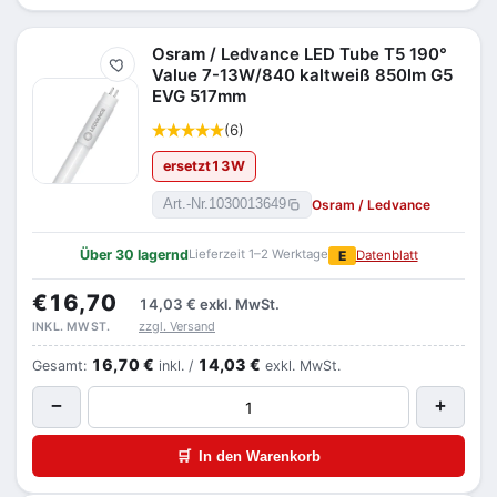
Osram / Ledvance LED Tube T5 190°
Merken
Value 7-13W/840 kaltweiß 850lm G5
EVG 517mm
(6)
ersetzt
13
W
Osram / Ledvance
Art.-Nr.
1030013649
Über 30 lagernd
Lieferzeit 1–2 Werktage
E
Datenblatt
€16,70
14,03 €
exkl. MwSt.
zzgl. Versand
INKL. MWST.
16,70 €
14,03 €
Gesamt:
inkl. /
exkl. MwSt.
−
+
🛒
In den Warenkorb