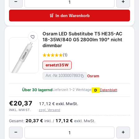
−
+
🛒
In den Warenkorb
Osram LED Substitube T5 HE35-AC
Merken
18-35W/840 G5 2800lm 190° nicht
dimmbar
(1)
ersetzt
35
W
Osram
Art.-Nr.
1030007893
Über 30 lagernd
Lieferzeit 1–2 Werktage
D
Datenblatt
€20,37
17,12 €
exkl. MwSt.
zzgl. Versand
INKL. MWST.
20,37 €
17,12 €
Gesamt:
inkl. /
exkl. MwSt.
−
+