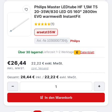
Philips Master LEDtube HF 1,5M T5
Merken
20-35W/830 LED G5 160° 2800lm
EVG warmweiß InstantFit
(1)
ersetzt
35
W
Philips
Art.-Nr.
1030000739
Über 30 lagernd
Lieferzeit 1–2 Werktage
E
Datenblatt
€26,44
22,22 €
exkl. MwSt.
zzgl. Versand
INKL. MWST.
26,44 €
22,22 €
Gesamt:
inkl. /
exkl. MwSt.
−
+
🛒
In den Warenkorb