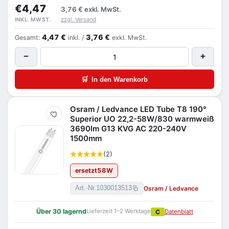
€4,47
3,76 €
exkl. MwSt.
zzgl. Versand
INKL. MWST.
4,47 €
3,76 €
Gesamt:
inkl. /
exkl. MwSt.
−
+
🛒
In den Warenkorb
Osram / Ledvance LED Tube T8 190°
Merken
Superior UO 22,2-58W/830 warmweiß
3690lm G13 KVG AC 220-240V
1500mm
(2)
ersetzt
58
W
Osram / Ledvance
Art.-Nr.
1030013513
Über 30 lagernd
Lieferzeit 1–2 Werktage
C
Datenblatt