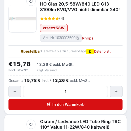
Merken
HO Glas 20,5-58W/840 LED G13
3100lm KVG/VVG nicht dimmbar 240°
(4)
ersetzt
58
W
Philips
Art.-Nr.
1030003509
bestellbar
Lieferzeit bis zu 15 Werktage
D
Datenblatt
€15,78
13,26 €
exkl. MwSt.
zzgl. Versand
INKL. MWST.
15,78 €
13,26 €
Gesamt:
inkl. /
exkl. MwSt.
−
+
🛒
In den Warenkorb
Osram / Ledvance LED Tube Ring T9C
Merken
110° Value 11-22W/840 kaltweiß