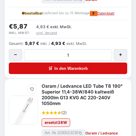
bestellbar
Lieferzeit bis zu 15 Werktage
F
Datenblatt
€5,87
4,93 €
exkl. MwSt.
zzgl. Versand
INKL. MWST.
5,87 €
4,93 €
Gesamt:
inkl. /
exkl. MwSt.
−
+
🛒
In den Warenkorb
Osram / Ledvance LED Tube T8 190°
Merken
Superior 11,4-38W/840 kaltweiß
2000lm G13 KVG AC 220-240V
1050mm
(2)
ersetzt
38
W
Osram / Ledvance
Art.-Nr.
1030013230