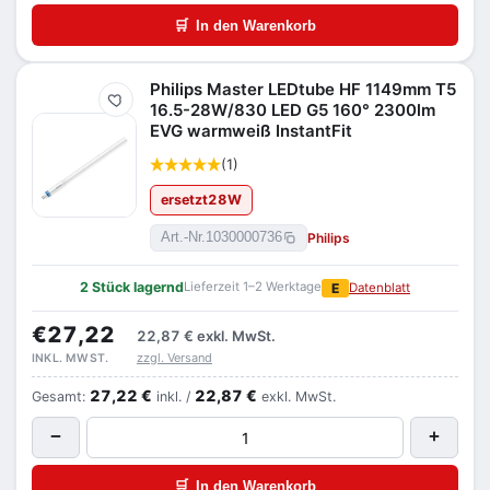
🛒
In den Warenkorb
Philips Master LEDtube HF 1149mm T5
Merken
16.5-28W/830 LED G5 160° 2300lm
EVG warmweiß InstantFit
(1)
ersetzt
28
W
Philips
Art.-Nr.
1030000736
2 Stück lagernd
Lieferzeit 1–2 Werktage
E
Datenblatt
€27,22
22,87 €
exkl. MwSt.
zzgl. Versand
INKL. MWST.
27,22 €
22,87 €
Gesamt:
inkl. /
exkl. MwSt.
−
+
🛒
In den Warenkorb