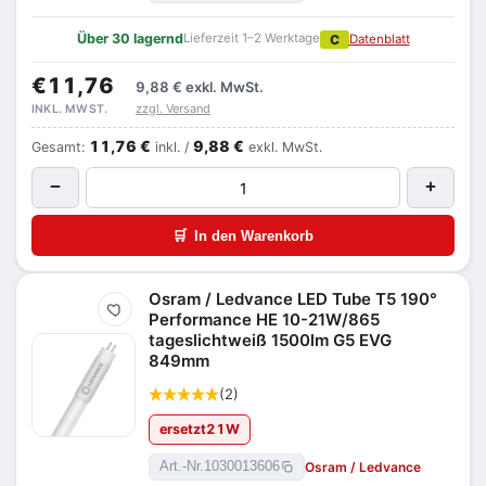
Über 30 lagernd
Lieferzeit 1–2 Werktage
C
Datenblatt
€11,76
9,88 €
exkl. MwSt.
zzgl. Versand
INKL. MWST.
11,76 €
9,88 €
Gesamt:
inkl. /
exkl. MwSt.
−
+
🛒
In den Warenkorb
Osram / Ledvance LED Tube T5 190°
Merken
Performance HE 10-21W/865
tageslichtweiß 1500lm G5 EVG
849mm
(2)
ersetzt
21
W
Osram / Ledvance
Art.-Nr.
1030013606