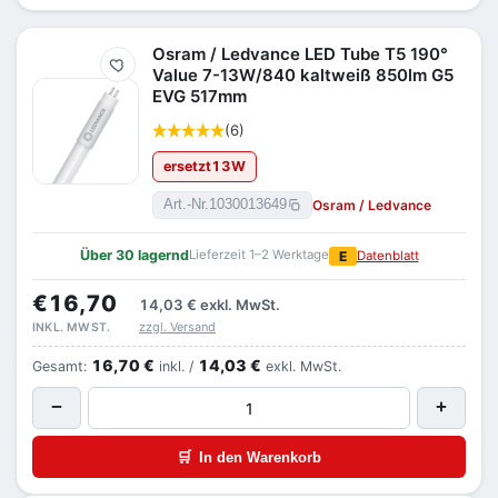
Osram / Ledvance LED Tube T5 190°
Merken
Value 7-13W/840 kaltweiß 850lm G5
EVG 517mm
(6)
ersetzt
13
W
Osram / Ledvance
Art.-Nr.
1030013649
Über 30 lagernd
Lieferzeit 1–2 Werktage
E
Datenblatt
€16,70
14,03 €
exkl. MwSt.
zzgl. Versand
INKL. MWST.
16,70 €
14,03 €
Gesamt:
inkl. /
exkl. MwSt.
−
+
🛒
In den Warenkorb