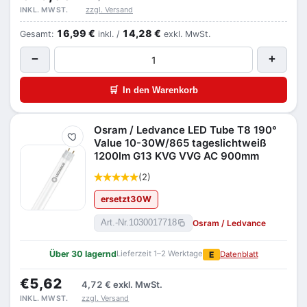
zzgl. Versand
INKL. MWST.
16,99 €
14,28 €
Gesamt:
inkl. /
exkl. MwSt.
−
+
🛒
In den Warenkorb
Osram / Ledvance LED Tube T8 190°
Merken
Value 10-30W/865 tageslichtweiß
1200lm G13 KVG VVG AC 900mm
(2)
ersetzt
30
W
Osram / Ledvance
Art.-Nr.
1030017718
Über 30 lagernd
Lieferzeit 1–2 Werktage
E
Datenblatt
€5,62
4,72 €
exkl. MwSt.
zzgl. Versand
INKL. MWST.