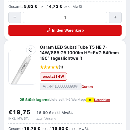
5,62 €
4,72 €
Gesamt:
inkl. /
exkl. MwSt.
−
+
🛒
In den Warenkorb
Osram LED SubstiTube T5 HE 7-
Merken
14W/865 G5 1000lm HF=EVG 549mm
190° tageslichtweiß
(1)
ersetzt
14
W
Osram
Art.-Nr.
1030008898
25 Stück lagernd
Lieferzeit 1–2 Werktage
D
Datenblatt
€19,75
16,60 €
exkl. MwSt.
zzgl. Versand
INKL. MWST.
19,75 €
16,60 €
Gesamt:
inkl. /
exkl. MwSt.