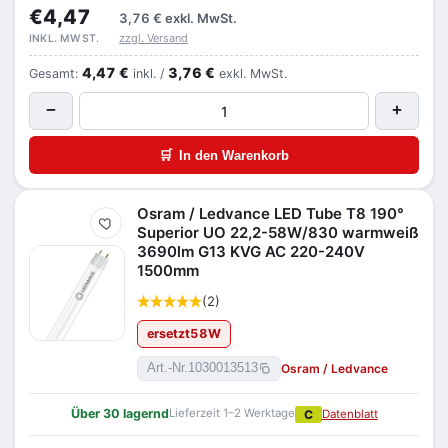
€4,47
3,76 €
exkl. MwSt.
zzgl. Versand
INKL. MWST.
4,47 €
3,76 €
Gesamt:
inkl. /
exkl. MwSt.
−
+
🛒
In den Warenkorb
Osram / Ledvance LED Tube T8 190°
Merken
Superior UO 22,2-58W/830 warmweiß
3690lm G13 KVG AC 220-240V
1500mm
(2)
ersetzt
58
W
Osram / Ledvance
Art.-Nr.
1030013513
Über 30 lagernd
Lieferzeit 1–2 Werktage
C
Datenblatt