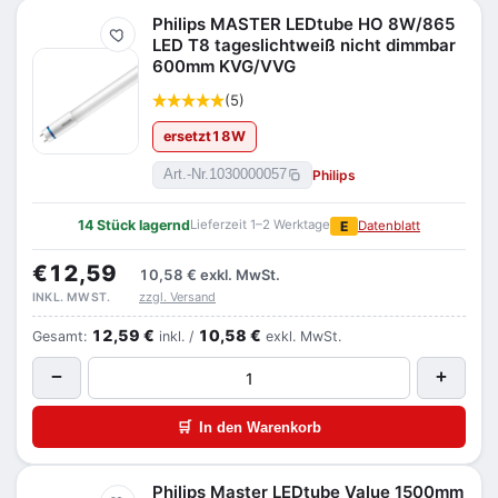
Philips MASTER LEDtube HO 8W/865
Merken
LED T8 tageslichtweiß nicht dimmbar
600mm KVG/VVG
(5)
ersetzt
18
W
Philips
Art.-Nr.
1030000057
14 Stück lagernd
Lieferzeit 1–2 Werktage
E
Datenblatt
€12,59
10,58 €
exkl. MwSt.
zzgl. Versand
INKL. MWST.
12,59 €
10,58 €
Gesamt:
inkl. /
exkl. MwSt.
−
+
🛒
In den Warenkorb
Philips Master LEDtube Value 1500mm