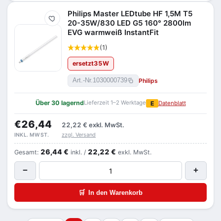
Philips Master LEDtube HF 1,5M T5
Merken
20-35W/830 LED G5 160° 2800lm
EVG warmweiß InstantFit
(1)
ersetzt
35
W
Philips
Art.-Nr.
1030000739
Über 30 lagernd
Lieferzeit 1–2 Werktage
E
Datenblatt
€26,44
22,22 €
exkl. MwSt.
zzgl. Versand
INKL. MWST.
26,44 €
22,22 €
Gesamt:
inkl. /
exkl. MwSt.
−
+
🛒
In den Warenkorb