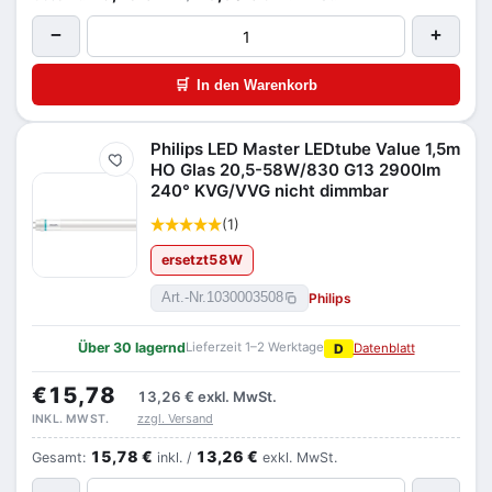
−
+
🛒
In den Warenkorb
Philips LED Master LEDtube Value 1,5m
Merken
HO Glas 20,5-58W/830 G13 2900lm
240° KVG/VVG nicht dimmbar
(1)
ersetzt
58
W
Philips
Art.-Nr.
1030003508
Über 30 lagernd
Lieferzeit 1–2 Werktage
D
Datenblatt
€15,78
13,26 €
exkl. MwSt.
zzgl. Versand
INKL. MWST.
15,78 €
13,26 €
Gesamt:
inkl. /
exkl. MwSt.