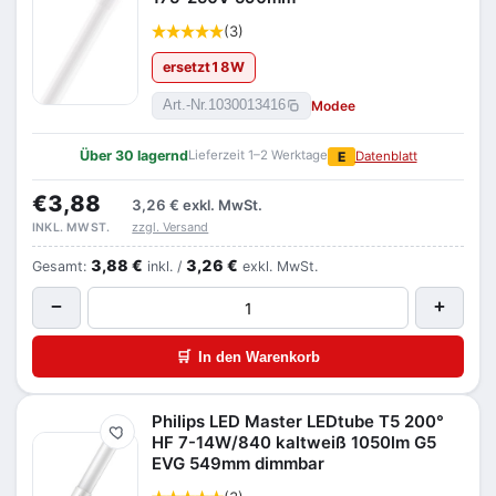
(3)
ersetzt
18
W
Modee
Art.-Nr.
1030013416
Über 30 lagernd
Lieferzeit 1–2 Werktage
E
Datenblatt
€3,88
3,26 €
exkl. MwSt.
zzgl. Versand
INKL. MWST.
3,88 €
3,26 €
Gesamt:
inkl. /
exkl. MwSt.
−
+
🛒
In den Warenkorb
Philips LED Master LEDtube T5 200°
Merken
HF 7-14W/840 kaltweiß 1050lm G5
EVG 549mm dimmbar