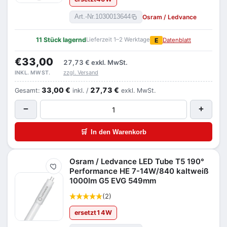
Osram / Ledvance
Art.-Nr.
1030013644
11 Stück lagernd
Lieferzeit 1–2 Werktage
E
Datenblatt
€33,00
27,73 €
exkl. MwSt.
zzgl. Versand
INKL. MWST.
33,00 €
27,73 €
Gesamt:
inkl. /
exkl. MwSt.
−
+
🛒
In den Warenkorb
Osram / Ledvance LED Tube T5 190°
Merken
Performance HE 7-14W/840 kaltweiß
1000lm G5 EVG 549mm
(2)
ersetzt
14
W