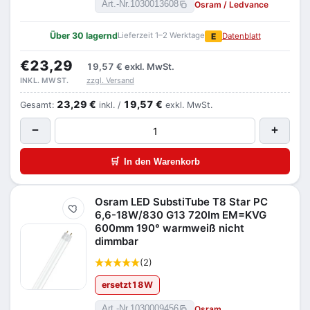
Osram / Ledvance
Art.-Nr.
1030013608
Über 30 lagernd
Lieferzeit 1–2 Werktage
E
Datenblatt
€23,29
19,57 €
exkl. MwSt.
zzgl. Versand
INKL. MWST.
23,29 €
19,57 €
Gesamt:
inkl. /
exkl. MwSt.
−
+
🛒
In den Warenkorb
Osram LED SubstiTube T8 Star PC
Merken
6,6-18W/830 G13 720lm EM=KVG
600mm 190° warmweiß nicht
dimmbar
(2)
ersetzt
18
W
Osram
Art.-Nr.
1030009456