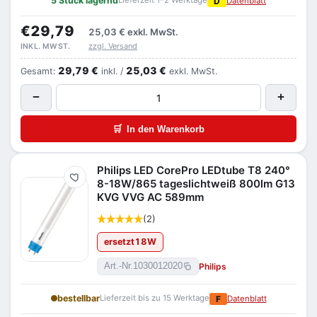
5 Stück lagernd
Lieferzeit 1–2 Werktage
D
Datenblatt
€29,79
25,03 €
exkl. MwSt.
zzgl. Versand
INKL. MWST.
29,79 €
25,03 €
Gesamt:
inkl. /
exkl. MwSt.
−
+
🛒
In den Warenkorb
Philips LED CorePro LEDtube T8 240°
Merken
8-18W/865 tageslichtweiß 800lm G13
KVG VVG AC 589mm
(2)
ersetzt
18
W
Philips
Art.-Nr.
1030012020
bestellbar
Lieferzeit bis zu 15 Werktage
F
Datenblatt