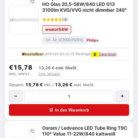
Merken
HO Glas 20,5-58W/840 LED G13
3100lm KVG/VVG nicht dimmbar 240°
(4)
ersetzt
58
W
Philips
Art.-Nr.
1030003509
bestellbar
Lieferzeit bis zu 15 Werktage
D
Datenblatt
€15,78
13,26 €
exkl. MwSt.
zzgl. Versand
INKL. MWST.
15,78 €
13,26 €
Gesamt:
inkl. /
exkl. MwSt.
−
+
🛒
In den Warenkorb
Osram / Ledvance LED Tube Ring T9C
Merken
110° Value 11-22W/840 kaltweiß