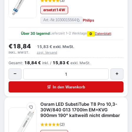
(3)
ersetzt
14
W
Philips
Art.-Nr.
1030015564
Über 30 lagernd
Lieferzeit 1–2 Werktage
D
Datenblatt
€18,84
15,83 €
exkl. MwSt.
zzgl. Versand
INKL. MWST.
18,84 €
15,83 €
Gesamt:
inkl. /
exkl. MwSt.
−
+
🛒
In den Warenkorb
Osram LED SubstiTube T8 Pro 10,3-
Merken
30W/840 G13 1700lm EM=KVG
900mm 190° kaltweiß nicht dimmbar
(2)