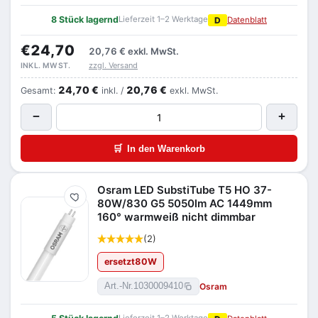
8 Stück lagernd
Lieferzeit 1–2 Werktage
D
Datenblatt
€24,70
20,76 €
exkl. MwSt.
zzgl. Versand
INKL. MWST.
24,70 €
20,76 €
Gesamt:
inkl. /
exkl. MwSt.
−
+
🛒
In den Warenkorb
Osram LED SubstiTube T5 HO 37-
Merken
80W/830 G5 5050lm AC 1449mm
160° warmweiß nicht dimmbar
(2)
ersetzt
80
W
Osram
Art.-Nr.
1030009410