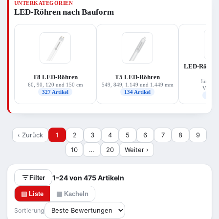
UNTERKATEGORIEN
für Ihre Leuchte, die passende Lichtfarbe
LED-Röhren nach Bauform
(warmweiß bis kaltweiß) und vor allem die
Betriebsart Ihres vorhandenen Vorschaltgeräts.
Das Sortiment deckt Ersatzleistungen von rund 14
bis 58 W ab und stammt überwiegend von
Osram/Ledvance und Philips.
LED-Röhren 
(E
T8 LED-Röhren
T5 LED-Röhren
für elek
60, 90, 120 und 150 cm
549, 849, 1.149 und 1.449 mm
Vorscha
327 Artikel
134 Artikel
126 A
‹ Zurück
1
2
3
4
5
6
7
8
9
10
…
20
Weiter ›
1–24 von 475 Artikeln
Filter
▤ Liste
▦ Kacheln
Sortierung