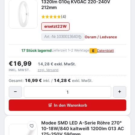
1320lm G10q KVGAC 220-240V
212mm
(4)
ersetzt
22
W
Osram / Ledvance
Art.-Nr.
1030013640
17 Stück lagernd
Lieferzeit 1–2 Werktage
E
Datenblatt
€16,99
14,28 €
exkl. MwSt.
zzgl. Versand
INKL. MWST.
16,99 €
14,28 €
Gesamt:
inkl. /
exkl. MwSt.
−
+
🛒
In den Warenkorb
Modee SMD LED A-Serie Röhre 270°
Merken
10-18W/840 kaltweiß 1200lm G13 AC
175-250V 590mm