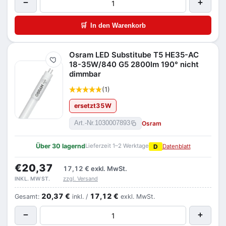
−
+
🛒
In den Warenkorb
Osram LED Substitube T5 HE35-AC
Merken
18-35W/840 G5 2800lm 190° nicht
dimmbar
(1)
ersetzt
35
W
Osram
Art.-Nr.
1030007893
Über 30 lagernd
Lieferzeit 1–2 Werktage
D
Datenblatt
€20,37
17,12 €
exkl. MwSt.
zzgl. Versand
INKL. MWST.
20,37 €
17,12 €
Gesamt:
inkl. /
exkl. MwSt.
−
+