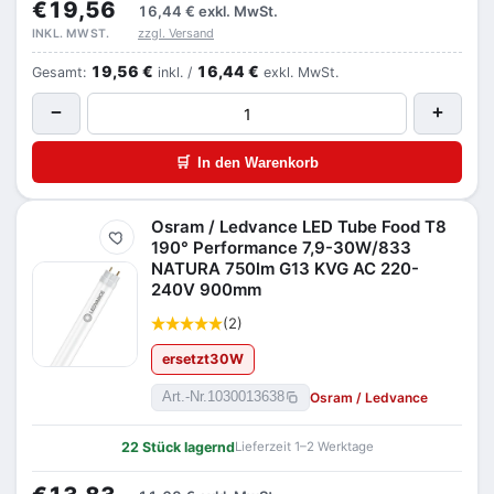
€19,56
16,44 €
exkl. MwSt.
zzgl. Versand
INKL. MWST.
19,56 €
16,44 €
Gesamt:
inkl. /
exkl. MwSt.
−
+
🛒
In den Warenkorb
Osram / Ledvance LED Tube Food T8
Merken
190° Performance 7,9-30W/833
NATURA 750lm G13 KVG AC 220-
240V 900mm
(2)
ersetzt
30
W
Osram / Ledvance
Art.-Nr.
1030013638
22 Stück lagernd
Lieferzeit 1–2 Werktage