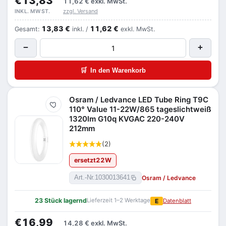
€13,83
11,62 €
exkl. MwSt.
zzgl. Versand
INKL. MWST.
13,83 €
11,62 €
Gesamt:
inkl. /
exkl. MwSt.
−
+
🛒
In den Warenkorb
Osram / Ledvance LED Tube Ring T9C
Merken
110° Value 11-22W/865 tageslichtweiß
1320lm G10q KVGAC 220-240V
212mm
(2)
ersetzt
22
W
Osram / Ledvance
Art.-Nr.
1030013641
23 Stück lagernd
Lieferzeit 1–2 Werktage
E
Datenblatt
€16,99
14,28 €
exkl. MwSt.