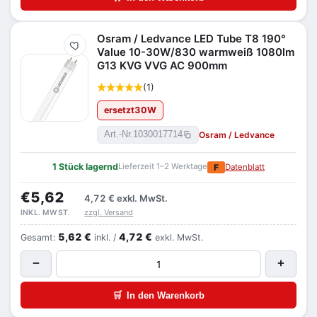
Osram / Ledvance LED Tube T8 190°
Merken
Value 10-30W/830 warmweiß 1080lm
G13 KVG VVG AC 900mm
(1)
ersetzt
30
W
Osram / Ledvance
Art.-Nr.
1030017714
1 Stück lagernd
Lieferzeit 1–2 Werktage
F
Datenblatt
€5,62
4,72 €
exkl. MwSt.
zzgl. Versand
INKL. MWST.
5,62 €
4,72 €
Gesamt:
inkl. /
exkl. MwSt.
−
+
🛒
In den Warenkorb