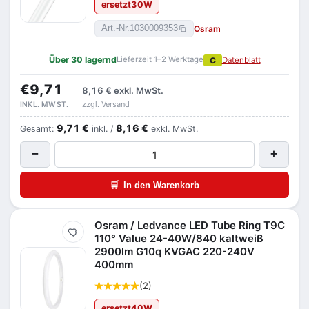
ersetzt
30
W
Osram
Art.-Nr.
1030009353
Über 30 lagernd
Lieferzeit 1–2 Werktage
C
Datenblatt
€9,71
8,16 €
exkl. MwSt.
zzgl. Versand
INKL. MWST.
9,71 €
8,16 €
Gesamt:
inkl. /
exkl. MwSt.
−
+
🛒
In den Warenkorb
Osram / Ledvance LED Tube Ring T9C
Merken
110° Value 24-40W/840 kaltweiß
2900lm G10q KVGAC 220-240V
400mm
(2)
ersetzt
40
W