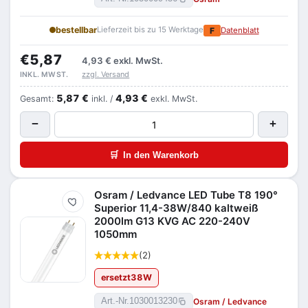
bestellbar
Lieferzeit bis zu 15 Werktage
F
Datenblatt
€5,87
4,93 €
exkl. MwSt.
zzgl. Versand
INKL. MWST.
5,87 €
4,93 €
Gesamt:
inkl. /
exkl. MwSt.
−
+
🛒
In den Warenkorb
Osram / Ledvance LED Tube T8 190°
Merken
Superior 11,4-38W/840 kaltweiß
2000lm G13 KVG AC 220-240V
1050mm
(2)
ersetzt
38
W
Osram / Ledvance
Art.-Nr.
1030013230