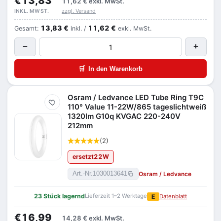
€13,83
11,62 €
exkl. MwSt.
zzgl. Versand
INKL. MWST.
13,83 €
11,62 €
Gesamt:
inkl. /
exkl. MwSt.
−
+
🛒
In den Warenkorb
Osram / Ledvance LED Tube Ring T9C
Merken
110° Value 11-22W/865 tageslichtweiß
1320lm G10q KVGAC 220-240V
212mm
(2)
ersetzt
22
W
Osram / Ledvance
Art.-Nr.
1030013641
23 Stück lagernd
Lieferzeit 1–2 Werktage
E
Datenblatt
€16,99
14,28 €
exkl. MwSt.