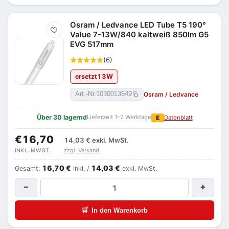
Osram / Ledvance LED Tube T5 190°
Merken
Value 7-13W/840 kaltweiß 850lm G5
EVG 517mm
(6)
ersetzt
13
W
Osram / Ledvance
Art.-Nr.
1030013649
Über 30 lagernd
Lieferzeit 1–2 Werktage
E
Datenblatt
€16,70
14,03 €
exkl. MwSt.
zzgl. Versand
INKL. MWST.
16,70 €
14,03 €
Gesamt:
inkl. /
exkl. MwSt.
−
+
🛒
In den Warenkorb