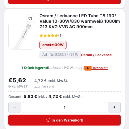
Osram / Ledvance LED Tube T8 190°
Merken
Value 10-30W/830 warmweiß 1080lm
G13 KVG VVG AC 900mm
(1)
ersetzt
30
W
Osram / Ledvance
Art.-Nr.
1030017714
1 Stück lagernd
Lieferzeit 1–2 Werktage
F
Datenblatt
€5,62
4,72 €
exkl. MwSt.
zzgl. Versand
INKL. MWST.
5,62 €
4,72 €
Gesamt:
inkl. /
exkl. MwSt.
−
+
🛒
In den Warenkorb