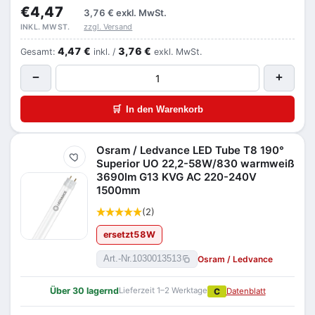
€4,47
3,76 €
exkl. MwSt.
zzgl. Versand
INKL. MWST.
4,47 €
3,76 €
Gesamt:
inkl. /
exkl. MwSt.
−
+
🛒
In den Warenkorb
Osram / Ledvance LED Tube T8 190°
Merken
Superior UO 22,2-58W/830 warmweiß
3690lm G13 KVG AC 220-240V
1500mm
(2)
ersetzt
58
W
Osram / Ledvance
Art.-Nr.
1030013513
Über 30 lagernd
Lieferzeit 1–2 Werktage
C
Datenblatt