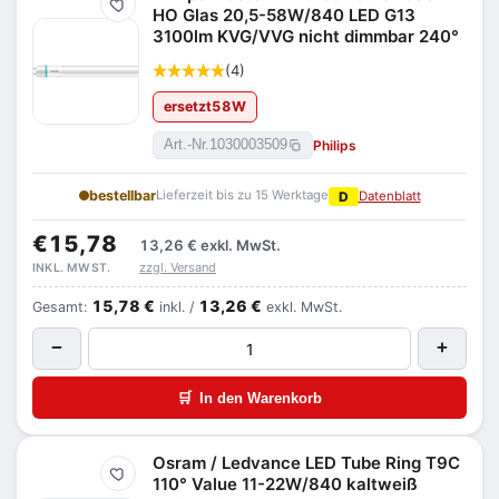
Merken
HO Glas 20,5-58W/840 LED G13
3100lm KVG/VVG nicht dimmbar 240°
(4)
ersetzt
58
W
Philips
Art.-Nr.
1030003509
bestellbar
Lieferzeit bis zu 15 Werktage
D
Datenblatt
€15,78
13,26 €
exkl. MwSt.
zzgl. Versand
INKL. MWST.
15,78 €
13,26 €
Gesamt:
inkl. /
exkl. MwSt.
−
+
🛒
In den Warenkorb
Osram / Ledvance LED Tube Ring T9C
Merken
110° Value 11-22W/840 kaltweiß