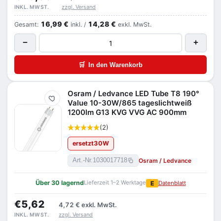
zzgl. Versand
INKL. MWST.
16,99 €
14,28 €
Gesamt:
inkl. /
exkl. MwSt.
−
+
🛒
In den Warenkorb
Osram / Ledvance LED Tube T8 190°
Merken
Value 10-30W/865 tageslichtweiß
1200lm G13 KVG VVG AC 900mm
(2)
ersetzt
30
W
Osram / Ledvance
Art.-Nr.
1030017718
Über 30 lagernd
Lieferzeit 1–2 Werktage
E
Datenblatt
€5,62
4,72 €
exkl. MwSt.
zzgl. Versand
INKL. MWST.