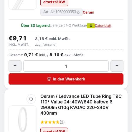
ersetzt
30
W
Osram
Art.-Nr.
1030009353
Über 30 lagernd
Lieferzeit 1–2 Werktage
C
Datenblatt
€9,71
8,16 €
exkl. MwSt.
zzgl. Versand
INKL. MWST.
9,71 €
8,16 €
Gesamt:
inkl. /
exkl. MwSt.
−
+
🛒
In den Warenkorb
Osram / Ledvance LED Tube Ring T9C
Merken
110° Value 24-40W/840 kaltweiß
2900lm G10q KVGAC 220-240V
400mm
(2)
ersetzt
40
W