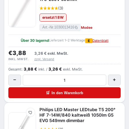
(3)
ersetzt
18
W
Modee
Art.-Nr.
1030013416
Über 30 lagernd
Lieferzeit 1–2 Werktage
E
Datenblatt
€3,88
3,26 €
exkl. MwSt.
zzgl. Versand
INKL. MWST.
3,88 €
3,26 €
Gesamt:
inkl. /
exkl. MwSt.
−
+
🛒
In den Warenkorb
Philips LED Master LEDtube T5 200°
Merken
HF 7-14W/840 kaltweiß 1050lm G5
EVG 549mm dimmbar