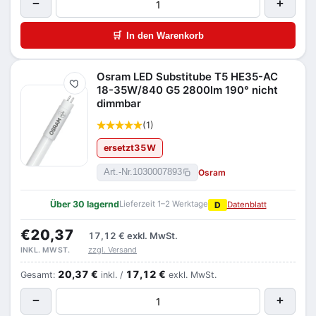
−
+
🛒
In den Warenkorb
Osram LED Substitube T5 HE35-AC
Merken
18-35W/840 G5 2800lm 190° nicht
dimmbar
(1)
ersetzt
35
W
Osram
Art.-Nr.
1030007893
Über 30 lagernd
Lieferzeit 1–2 Werktage
D
Datenblatt
€20,37
17,12 €
exkl. MwSt.
zzgl. Versand
INKL. MWST.
20,37 €
17,12 €
Gesamt:
inkl. /
exkl. MwSt.
−
+