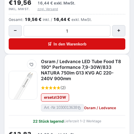
€19,56
16,44 €
exkl. MwSt.
zzgl. Versand
INKL. MWST.
19,56 €
16,44 €
Gesamt:
inkl. /
exkl. MwSt.
−
+
🛒
In den Warenkorb
Osram / Ledvance LED Tube Food T8
Merken
190° Performance 7,9-30W/833
NATURA 750lm G13 KVG AC 220-
240V 900mm
(2)
ersetzt
30
W
Osram / Ledvance
Art.-Nr.
1030013638
22 Stück lagernd
Lieferzeit 1–2 Werktage