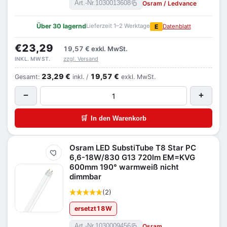
Osram / Ledvance
Art.-Nr.
1030013608
Über 30 lagernd
Lieferzeit 1–2 Werktage
E
Datenblatt
€23,29
19,57 €
exkl. MwSt.
zzgl. Versand
INKL. MWST.
23,29 €
19,57 €
Gesamt:
inkl. /
exkl. MwSt.
−
+
🛒
In den Warenkorb
Osram LED SubstiTube T8 Star PC
Merken
6,6-18W/830 G13 720lm EM=KVG
600mm 190° warmweiß nicht
dimmbar
(2)
ersetzt
18
W
Osram
Art.-Nr.
1030009456