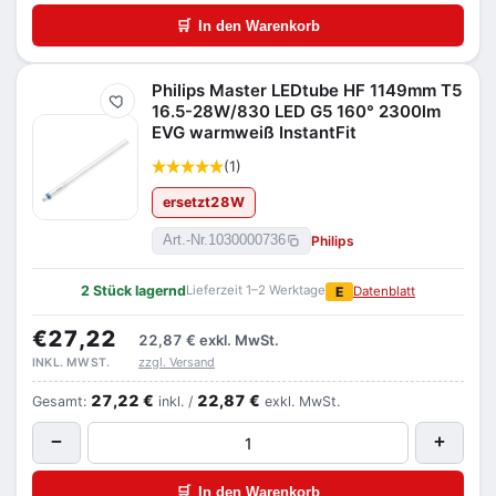
🛒
In den Warenkorb
Philips Master LEDtube HF 1149mm T5
Merken
16.5-28W/830 LED G5 160° 2300lm
EVG warmweiß InstantFit
(1)
ersetzt
28
W
Philips
Art.-Nr.
1030000736
2 Stück lagernd
Lieferzeit 1–2 Werktage
E
Datenblatt
€27,22
22,87 €
exkl. MwSt.
zzgl. Versand
INKL. MWST.
27,22 €
22,87 €
Gesamt:
inkl. /
exkl. MwSt.
−
+
🛒
In den Warenkorb