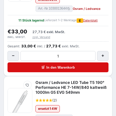
Osram / Ledvance
Art.-Nr.
1030013644
11 Stück lagernd
Lieferzeit 1–2 Werktage
E
Datenblatt
€33,00
27,73 €
exkl. MwSt.
zzgl. Versand
INKL. MWST.
33,00 €
27,73 €
Gesamt:
inkl. /
exkl. MwSt.
−
+
🛒
In den Warenkorb
Osram / Ledvance LED Tube T5 190°
Merken
Performance HE 7-14W/840 kaltweiß
1000lm G5 EVG 549mm
(2)
ersetzt
14
W