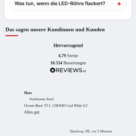
Was tun, wenn die LED-Röhre flackert?
Das sagen unsere Kundinnen und Kunden
Hervorragend
4,79
Sterne
10.534
Bewertungen
Marc
Anony
Verifizierter Kauf
Verif
Osram Basic T5 L 13W/640 Cool White G5
Guter S
Alles gut
Hamburg, DE, vor 3 Minuten