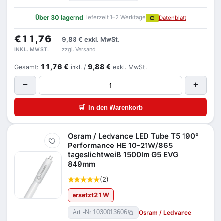
Über 30 lagernd
Lieferzeit 1–2 Werktage
C
Datenblatt
€11,76
9,88 €
exkl. MwSt.
zzgl. Versand
INKL. MWST.
11,76 €
9,88 €
Gesamt:
inkl. /
exkl. MwSt.
−
+
🛒
In den Warenkorb
Osram / Ledvance LED Tube T5 190°
Merken
Performance HE 10-21W/865
tageslichtweiß 1500lm G5 EVG
849mm
(2)
ersetzt
21
W
Osram / Ledvance
Art.-Nr.
1030013606