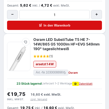
5,62 €
4,72 €
Gesamt:
inkl. /
exkl. MwSt.
−
+
🛒
In den Warenkorb
Osram LED SubstiTube T5 HE 7-
Merken
14W/865 G5 1000lm HF=EVG 549mm
190° tageslichtweiß
(1)
ersetzt
14
W
Osram
Art.-Nr.
1030008898
23 Stück lagernd
Lieferzeit 1–2 Werktage
D
Datenblatt
€19,75
16,60 €
exkl. MwSt.
zzgl. Versand
INKL. MWST.
19,75 €
16,60 €
Gesamt:
inkl. /
exkl. MwSt.