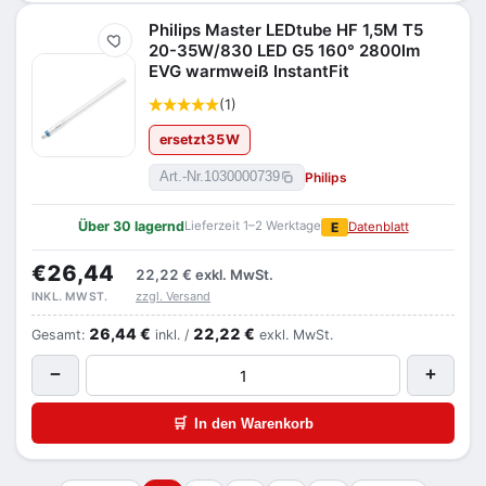
Philips Master LEDtube HF 1,5M T5
Merken
20-35W/830 LED G5 160° 2800lm
EVG warmweiß InstantFit
(1)
ersetzt
35
W
Philips
Art.-Nr.
1030000739
Über 30 lagernd
Lieferzeit 1–2 Werktage
E
Datenblatt
€26,44
22,22 €
exkl. MwSt.
zzgl. Versand
INKL. MWST.
26,44 €
22,22 €
Gesamt:
inkl. /
exkl. MwSt.
−
+
🛒
In den Warenkorb