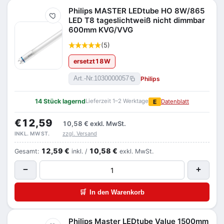
Philips MASTER LEDtube HO 8W/865
Merken
LED T8 tageslichtweiß nicht dimmbar
600mm KVG/VVG
(5)
ersetzt
18
W
Philips
Art.-Nr.
1030000057
14 Stück lagernd
Lieferzeit 1–2 Werktage
E
Datenblatt
€12,59
10,58 €
exkl. MwSt.
zzgl. Versand
INKL. MWST.
12,59 €
10,58 €
Gesamt:
inkl. /
exkl. MwSt.
−
+
🛒
In den Warenkorb
Philips Master LEDtube Value 1500mm