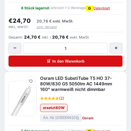
8 Stück lagernd
Lieferzeit 1–2 Werktage
D
Datenblatt
€24,70
20,76 €
exkl. MwSt.
zzgl. Versand
INKL. MWST.
24,70 €
20,76 €
Gesamt:
inkl. /
exkl. MwSt.
−
+
🛒
In den Warenkorb
Osram LED SubstiTube T5 HO 37-
Merken
80W/830 G5 5050lm AC 1449mm
160° warmweiß nicht dimmbar
(2)
ersetzt
80
W
Osram
Art.-Nr.
1030009410