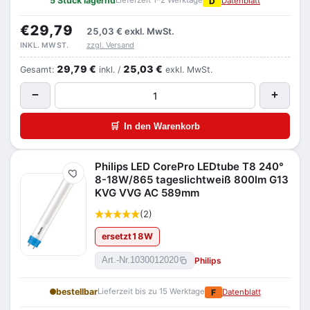
5 Stück lagernd
Lieferzeit 1–2 Werktage
D
Datenblatt
€29,79
25,03 €
exkl. MwSt.
zzgl. Versand
INKL. MWST.
29,79 €
25,03 €
Gesamt:
inkl. /
exkl. MwSt.
−
+
🛒
In den Warenkorb
Philips LED CorePro LEDtube T8 240°
Merken
8-18W/865 tageslichtweiß 800lm G13
KVG VVG AC 589mm
(2)
ersetzt
18
W
Philips
Art.-Nr.
1030012020
bestellbar
Lieferzeit bis zu 15 Werktage
F
Datenblatt