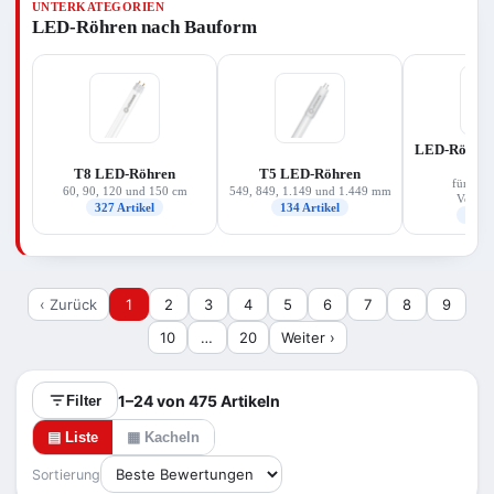
UNTERKATEGORIEN
für Ihre Leuchte, die passende Lichtfarbe
LED-Röhren nach Bauform
(warmweiß bis kaltweiß) und vor allem die
Betriebsart Ihres vorhandenen Vorschaltgeräts.
Das Sortiment deckt Ersatzleistungen von rund 14
bis 58 W ab und stammt überwiegend von
Osram/Ledvance und Philips.
LED-Röhren 
(E
T8 LED-Röhren
T5 LED-Röhren
für elek
60, 90, 120 und 150 cm
549, 849, 1.149 und 1.449 mm
Vorscha
327 Artikel
134 Artikel
126 A
‹ Zurück
1
2
3
4
5
6
7
8
9
10
…
20
Weiter ›
1–24 von 475 Artikeln
Filter
▤ Liste
▦ Kacheln
Sortierung