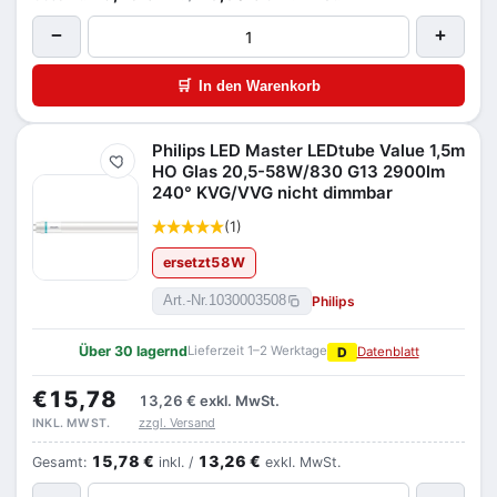
−
+
🛒
In den Warenkorb
Philips LED Master LEDtube Value 1,5m
Merken
HO Glas 20,5-58W/830 G13 2900lm
240° KVG/VVG nicht dimmbar
(1)
ersetzt
58
W
Philips
Art.-Nr.
1030003508
Über 30 lagernd
Lieferzeit 1–2 Werktage
D
Datenblatt
€15,78
13,26 €
exkl. MwSt.
zzgl. Versand
INKL. MWST.
15,78 €
13,26 €
Gesamt:
inkl. /
exkl. MwSt.