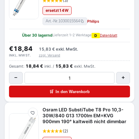
(3)
ersetzt
14
W
Philips
Art.-Nr.
1030015564
Über 30 lagernd
Lieferzeit 1–2 Werktage
D
Datenblatt
€18,84
15,83 €
exkl. MwSt.
zzgl. Versand
INKL. MWST.
18,84 €
15,83 €
Gesamt:
inkl. /
exkl. MwSt.
−
+
🛒
In den Warenkorb
Osram LED SubstiTube T8 Pro 10,3-
Merken
30W/840 G13 1700lm EM=KVG
900mm 190° kaltweiß nicht dimmbar
(2)