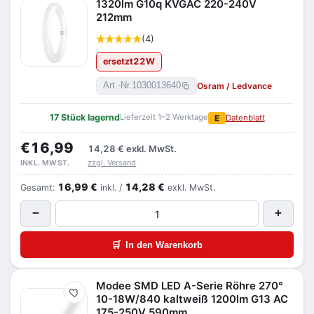
1320lm G10q KVGAC 220-240V
212mm
(4)
ersetzt
22
W
Osram / Ledvance
Art.-Nr.
1030013640
17 Stück lagernd
Lieferzeit 1–2 Werktage
E
Datenblatt
€16,99
14,28 €
exkl. MwSt.
zzgl. Versand
INKL. MWST.
16,99 €
14,28 €
Gesamt:
inkl. /
exkl. MwSt.
−
+
🛒
In den Warenkorb
Modee SMD LED A-Serie Röhre 270°
Merken
10-18W/840 kaltweiß 1200lm G13 AC
175-250V 590mm