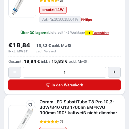
(3)
ersetzt
14
W
Philips
Art.-Nr.
1030015564
Über 30 lagernd
Lieferzeit 1–2 Werktage
D
Datenblatt
€18,84
15,83 €
exkl. MwSt.
zzgl. Versand
INKL. MWST.
18,84 €
15,83 €
Gesamt:
inkl. /
exkl. MwSt.
−
+
🛒
In den Warenkorb
Osram LED SubstiTube T8 Pro 10,3-
Merken
30W/840 G13 1700lm EM=KVG
900mm 190° kaltweiß nicht dimmbar
(2)