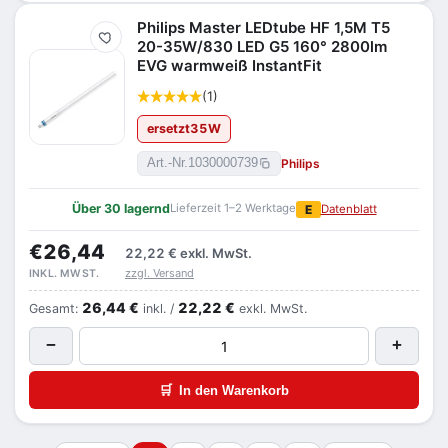
Philips Master LEDtube HF 1,5M T5
Merken
20-35W/830 LED G5 160° 2800lm
EVG warmweiß InstantFit
(1)
ersetzt
35
W
Philips
Art.-Nr.
1030000739
Über 30 lagernd
Lieferzeit 1–2 Werktage
E
Datenblatt
€26,44
22,22 €
exkl. MwSt.
zzgl. Versand
INKL. MWST.
26,44 €
22,22 €
Gesamt:
inkl. /
exkl. MwSt.
−
+
🛒
In den Warenkorb