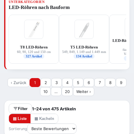
UNTERKATEGORIEN
für Ihre Leuchte, die passende Lichtfarbe
LED-Röhren nach Bauform
(warmweiß bis kaltweiß) und vor allem die
Betriebsart Ihres vorhandenen Vorschaltgeräts.
Das Sortiment deckt Ersatzleistungen von rund 14
bis 58 W ab und stammt überwiegend von
Osram/Ledvance und Philips.
LED-Röhren 
(E
T8 LED-Röhren
T5 LED-Röhren
für elek
60, 90, 120 und 150 cm
549, 849, 1.149 und 1.449 mm
Vorscha
327 Artikel
134 Artikel
126 A
‹ Zurück
1
2
3
4
5
6
7
8
9
10
…
20
Weiter ›
1–24 von 475 Artikeln
Filter
▤ Liste
▦ Kacheln
Sortierung