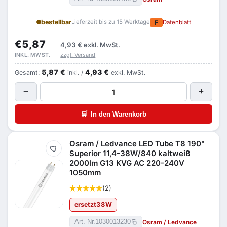
bestellbar
Lieferzeit bis zu 15 Werktage
F
Datenblatt
€5,87
4,93 €
exkl. MwSt.
zzgl. Versand
INKL. MWST.
5,87 €
4,93 €
Gesamt:
inkl. /
exkl. MwSt.
−
+
🛒
In den Warenkorb
Osram / Ledvance LED Tube T8 190°
Merken
Superior 11,4-38W/840 kaltweiß
2000lm G13 KVG AC 220-240V
1050mm
(2)
ersetzt
38
W
Osram / Ledvance
Art.-Nr.
1030013230