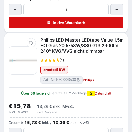
−
+
🛒
In den Warenkorb
Philips LED Master LEDtube Value 1,5m
Merken
HO Glas 20,5-58W/830 G13 2900lm
240° KVG/VVG nicht dimmbar
(1)
ersetzt
58
W
Philips
Art.-Nr.
1030003508
Über 30 lagernd
Lieferzeit 1–2 Werktage
D
Datenblatt
€15,78
13,26 €
exkl. MwSt.
zzgl. Versand
INKL. MWST.
15,78 €
13,26 €
Gesamt:
inkl. /
exkl. MwSt.