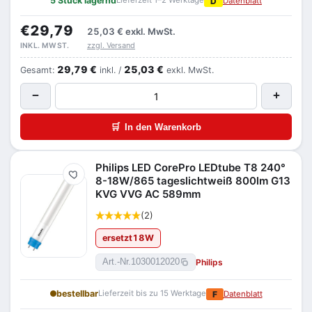
5 Stück lagernd
Lieferzeit 1–2 Werktage
D
Datenblatt
€29,79
25,03 €
exkl. MwSt.
zzgl. Versand
INKL. MWST.
29,79 €
25,03 €
Gesamt:
inkl. /
exkl. MwSt.
−
+
🛒
In den Warenkorb
Philips LED CorePro LEDtube T8 240°
Merken
8-18W/865 tageslichtweiß 800lm G13
KVG VVG AC 589mm
(2)
ersetzt
18
W
Philips
Art.-Nr.
1030012020
bestellbar
Lieferzeit bis zu 15 Werktage
F
Datenblatt