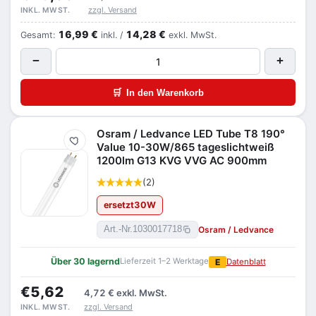
zzgl. Versand
INKL. MWST.
16,99 €
14,28 €
Gesamt:
inkl. /
exkl. MwSt.
−
+
🛒
In den Warenkorb
Osram / Ledvance LED Tube T8 190°
Merken
Value 10-30W/865 tageslichtweiß
1200lm G13 KVG VVG AC 900mm
(2)
ersetzt
30
W
Osram / Ledvance
Art.-Nr.
1030017718
Über 30 lagernd
Lieferzeit 1–2 Werktage
E
Datenblatt
€5,62
4,72 €
exkl. MwSt.
zzgl. Versand
INKL. MWST.