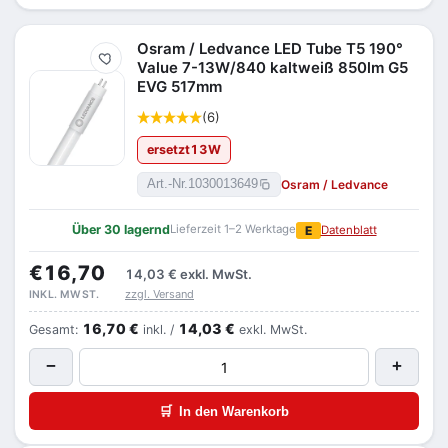
Osram / Ledvance LED Tube T5 190°
Merken
Value 7-13W/840 kaltweiß 850lm G5
EVG 517mm
(6)
ersetzt
13
W
Osram / Ledvance
Art.-Nr.
1030013649
Über 30 lagernd
Lieferzeit 1–2 Werktage
E
Datenblatt
€16,70
14,03 €
exkl. MwSt.
zzgl. Versand
INKL. MWST.
16,70 €
14,03 €
Gesamt:
inkl. /
exkl. MwSt.
−
+
🛒
In den Warenkorb