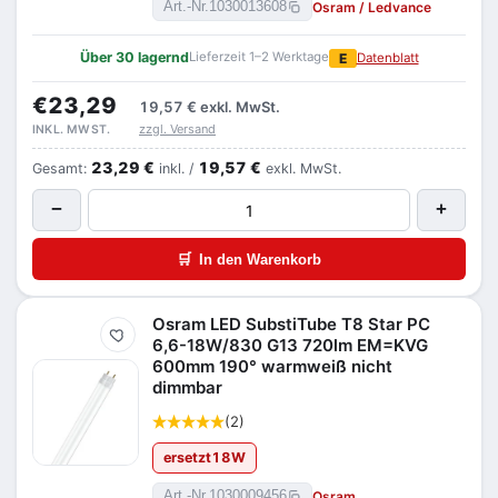
Osram / Ledvance
Art.-Nr.
1030013608
Über 30 lagernd
Lieferzeit 1–2 Werktage
E
Datenblatt
€23,29
19,57 €
exkl. MwSt.
zzgl. Versand
INKL. MWST.
23,29 €
19,57 €
Gesamt:
inkl. /
exkl. MwSt.
−
+
🛒
In den Warenkorb
Osram LED SubstiTube T8 Star PC
Merken
6,6-18W/830 G13 720lm EM=KVG
600mm 190° warmweiß nicht
dimmbar
(2)
ersetzt
18
W
Osram
Art.-Nr.
1030009456