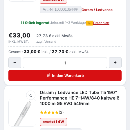
Osram / Ledvance
Art.-Nr.
1030013644
11 Stück lagernd
Lieferzeit 1–2 Werktage
E
Datenblatt
€33,00
27,73 €
exkl. MwSt.
zzgl. Versand
INKL. MWST.
33,00 €
27,73 €
Gesamt:
inkl. /
exkl. MwSt.
−
+
🛒
In den Warenkorb
Osram / Ledvance LED Tube T5 190°
Merken
Performance HE 7-14W/840 kaltweiß
1000lm G5 EVG 549mm
(2)
ersetzt
14
W