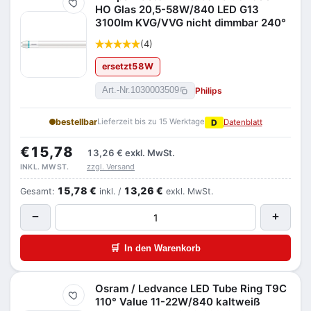
Merken
HO Glas 20,5-58W/840 LED G13
3100lm KVG/VVG nicht dimmbar 240°
(4)
ersetzt
58
W
Philips
Art.-Nr.
1030003509
bestellbar
Lieferzeit bis zu 15 Werktage
D
Datenblatt
€15,78
13,26 €
exkl. MwSt.
zzgl. Versand
INKL. MWST.
15,78 €
13,26 €
Gesamt:
inkl. /
exkl. MwSt.
−
+
🛒
In den Warenkorb
Osram / Ledvance LED Tube Ring T9C
Merken
110° Value 11-22W/840 kaltweiß