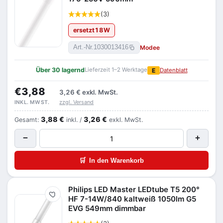
(3)
ersetzt
18
W
Modee
Art.-Nr.
1030013416
Über 30 lagernd
Lieferzeit 1–2 Werktage
E
Datenblatt
€3,88
3,26 €
exkl. MwSt.
zzgl. Versand
INKL. MWST.
3,88 €
3,26 €
Gesamt:
inkl. /
exkl. MwSt.
−
+
🛒
In den Warenkorb
Philips LED Master LEDtube T5 200°
Merken
HF 7-14W/840 kaltweiß 1050lm G5
EVG 549mm dimmbar