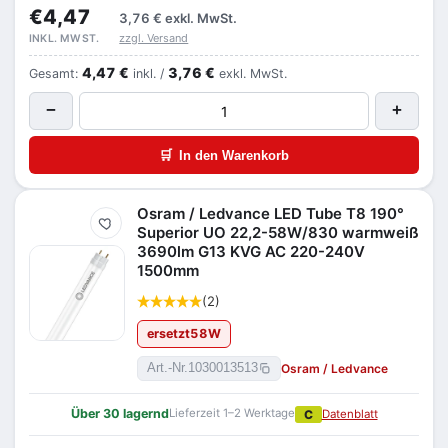
€4,47
3,76 €
exkl. MwSt.
zzgl. Versand
INKL. MWST.
4,47 €
3,76 €
Gesamt:
inkl. /
exkl. MwSt.
−
+
🛒
In den Warenkorb
Osram / Ledvance LED Tube T8 190°
Merken
Superior UO 22,2-58W/830 warmweiß
3690lm G13 KVG AC 220-240V
1500mm
(2)
ersetzt
58
W
Osram / Ledvance
Art.-Nr.
1030013513
Über 30 lagernd
Lieferzeit 1–2 Werktage
C
Datenblatt