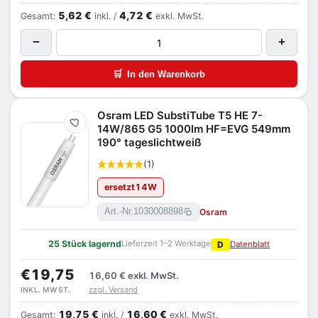
5,62 €
4,72 €
Gesamt:
inkl. /
exkl. MwSt.
−
+
🛒
In den Warenkorb
Osram LED SubstiTube T5 HE 7-
Merken
14W/865 G5 1000lm HF=EVG 549mm
190° tageslichtweiß
(1)
ersetzt
14
W
Osram
Art.-Nr.
1030008898
25 Stück lagernd
Lieferzeit 1–2 Werktage
D
Datenblatt
€19,75
16,60 €
exkl. MwSt.
zzgl. Versand
INKL. MWST.
19,75 €
16,60 €
Gesamt:
inkl. /
exkl. MwSt.