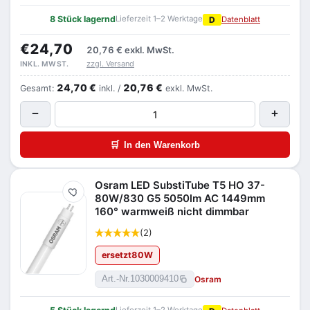
8 Stück lagernd
Lieferzeit 1–2 Werktage
D
Datenblatt
€24,70
20,76 €
exkl. MwSt.
zzgl. Versand
INKL. MWST.
24,70 €
20,76 €
Gesamt:
inkl. /
exkl. MwSt.
−
+
🛒
In den Warenkorb
Osram LED SubstiTube T5 HO 37-
Merken
80W/830 G5 5050lm AC 1449mm
160° warmweiß nicht dimmbar
(2)
ersetzt
80
W
Osram
Art.-Nr.
1030009410