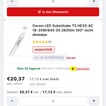
−
+
🛒
In den Warenkorb
Osram LED Substitube T5 HE35-AC
Merken
18-35W/840 G5 2800lm 190° nicht
dimmbar
(1)
ersetzt
35
W
Osram
Art.-Nr.
1030007893
Über 30 lagernd
Lieferzeit 1–2 Werktage
D
Datenblatt
€20,37
17,12 €
exkl. MwSt.
zzgl. Versand
INKL. MWST.
20,37 €
17,12 €
Gesamt:
inkl. /
exkl. MwSt.
−
+