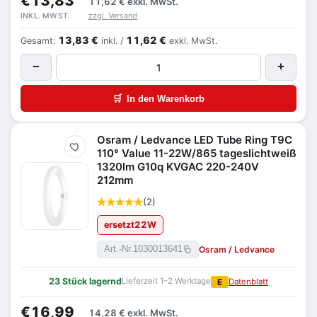
€13,83
11,62 €
exkl. MwSt.
zzgl. Versand
INKL. MWST.
13,83 €
11,62 €
Gesamt:
inkl. /
exkl. MwSt.
−
+
🛒
In den Warenkorb
Osram / Ledvance LED Tube Ring T9C
Merken
110° Value 11-22W/865 tageslichtweiß
1320lm G10q KVGAC 220-240V
212mm
(2)
ersetzt
22
W
Osram / Ledvance
Art.-Nr.
1030013641
23 Stück lagernd
Lieferzeit 1–2 Werktage
E
Datenblatt
€16,99
14,28 €
exkl. MwSt.