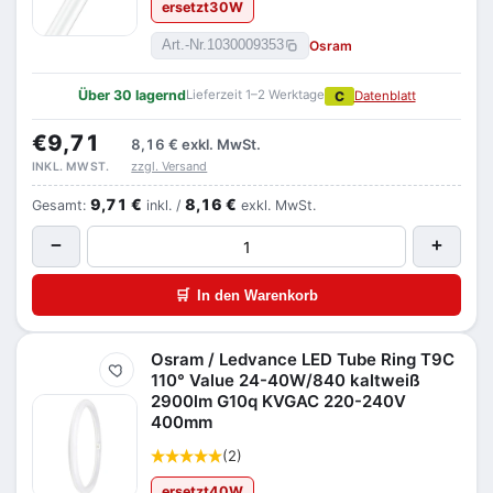
ersetzt
30
W
Osram
Art.-Nr.
1030009353
Über 30 lagernd
Lieferzeit 1–2 Werktage
C
Datenblatt
€9,71
8,16 €
exkl. MwSt.
zzgl. Versand
INKL. MWST.
9,71 €
8,16 €
Gesamt:
inkl. /
exkl. MwSt.
−
+
🛒
In den Warenkorb
Osram / Ledvance LED Tube Ring T9C
Merken
110° Value 24-40W/840 kaltweiß
2900lm G10q KVGAC 220-240V
400mm
(2)
ersetzt
40
W