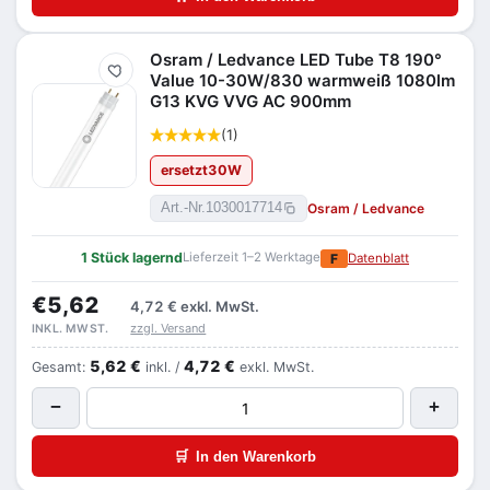
Osram / Ledvance LED Tube T8 190°
Merken
Value 10-30W/830 warmweiß 1080lm
G13 KVG VVG AC 900mm
(1)
ersetzt
30
W
Osram / Ledvance
Art.-Nr.
1030017714
1 Stück lagernd
Lieferzeit 1–2 Werktage
F
Datenblatt
€5,62
4,72 €
exkl. MwSt.
zzgl. Versand
INKL. MWST.
5,62 €
4,72 €
Gesamt:
inkl. /
exkl. MwSt.
−
+
🛒
In den Warenkorb