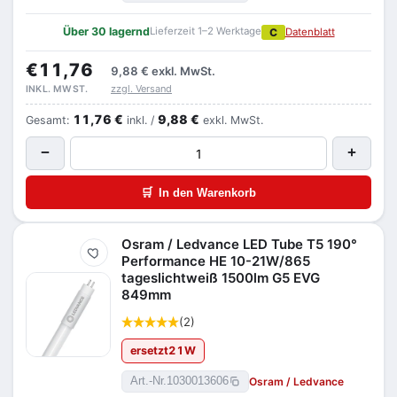
Über 30 lagernd
Lieferzeit 1–2 Werktage
C
Datenblatt
€11,76
9,88 €
exkl. MwSt.
zzgl. Versand
INKL. MWST.
11,76 €
9,88 €
Gesamt:
inkl. /
exkl. MwSt.
−
+
🛒
In den Warenkorb
Osram / Ledvance LED Tube T5 190°
Merken
Performance HE 10-21W/865
tageslichtweiß 1500lm G5 EVG
849mm
(2)
ersetzt
21
W
Osram / Ledvance
Art.-Nr.
1030013606