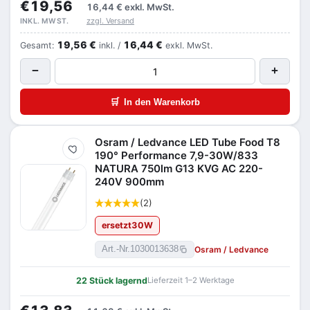
€19,56
16,44 €
exkl. MwSt.
zzgl. Versand
INKL. MWST.
19,56 €
16,44 €
Gesamt:
inkl. /
exkl. MwSt.
−
+
🛒
In den Warenkorb
Osram / Ledvance LED Tube Food T8
Merken
190° Performance 7,9-30W/833
NATURA 750lm G13 KVG AC 220-
240V 900mm
(2)
ersetzt
30
W
Osram / Ledvance
Art.-Nr.
1030013638
22 Stück lagernd
Lieferzeit 1–2 Werktage