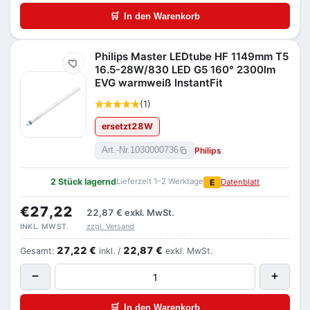
🛒
In den Warenkorb
Philips Master LEDtube HF 1149mm T5
Merken
16.5-28W/830 LED G5 160° 2300lm
EVG warmweiß InstantFit
(1)
ersetzt
28
W
Philips
Art.-Nr.
1030000736
2 Stück lagernd
Lieferzeit 1–2 Werktage
E
Datenblatt
€27,22
22,87 €
exkl. MwSt.
zzgl. Versand
INKL. MWST.
27,22 €
22,87 €
Gesamt:
inkl. /
exkl. MwSt.
−
+
🛒
In den Warenkorb