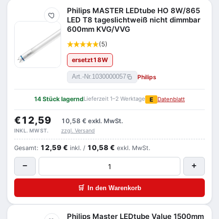
Philips MASTER LEDtube HO 8W/865
Merken
LED T8 tageslichtweiß nicht dimmbar
600mm KVG/VVG
(5)
ersetzt
18
W
Philips
Art.-Nr.
1030000057
14 Stück lagernd
Lieferzeit 1–2 Werktage
E
Datenblatt
€12,59
10,58 €
exkl. MwSt.
zzgl. Versand
INKL. MWST.
12,59 €
10,58 €
Gesamt:
inkl. /
exkl. MwSt.
−
+
🛒
In den Warenkorb
Philips Master LEDtube Value 1500mm