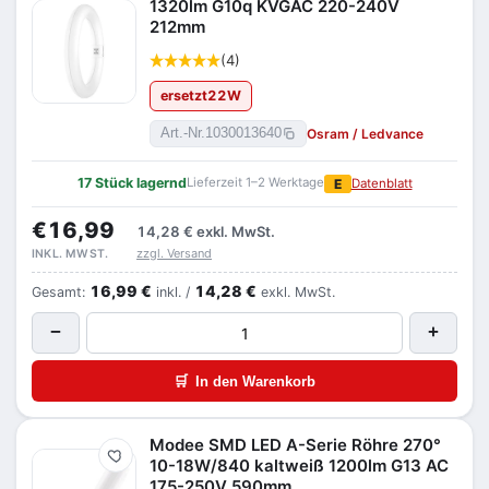
1320lm G10q KVGAC 220-240V
212mm
(4)
ersetzt
22
W
Osram / Ledvance
Art.-Nr.
1030013640
17 Stück lagernd
Lieferzeit 1–2 Werktage
E
Datenblatt
€16,99
14,28 €
exkl. MwSt.
zzgl. Versand
INKL. MWST.
16,99 €
14,28 €
Gesamt:
inkl. /
exkl. MwSt.
−
+
🛒
In den Warenkorb
Modee SMD LED A-Serie Röhre 270°
Merken
10-18W/840 kaltweiß 1200lm G13 AC
175-250V 590mm