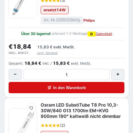
(3)
ersetzt
14
W
Philips
Art.-Nr.
1030015564
Über 30 lagernd
Lieferzeit 1–2 Werktage
D
Datenblatt
€18,84
15,83 €
exkl. MwSt.
zzgl. Versand
INKL. MWST.
18,84 €
15,83 €
Gesamt:
inkl. /
exkl. MwSt.
−
+
🛒
In den Warenkorb
Osram LED SubstiTube T8 Pro 10,3-
Merken
30W/840 G13 1700lm EM=KVG
900mm 190° kaltweiß nicht dimmbar
(2)