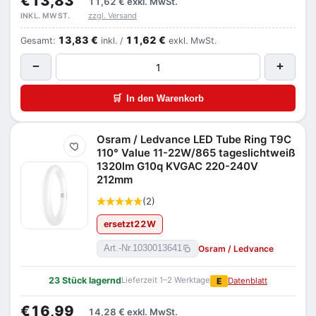
€13,83
11,62 €
exkl. MwSt.
zzgl. Versand
INKL. MWST.
13,83 €
11,62 €
Gesamt:
inkl. /
exkl. MwSt.
−
+
🛒
In den Warenkorb
Osram / Ledvance LED Tube Ring T9C
Merken
110° Value 11-22W/865 tageslichtweiß
1320lm G10q KVGAC 220-240V
212mm
(2)
ersetzt
22
W
Osram / Ledvance
Art.-Nr.
1030013641
23 Stück lagernd
Lieferzeit 1–2 Werktage
E
Datenblatt
€16,99
14,28 €
exkl. MwSt.