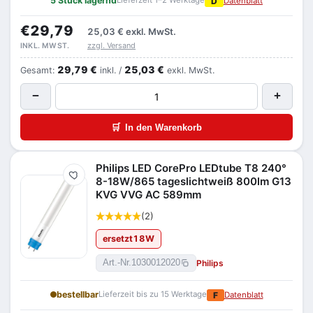
5 Stück lagernd
Lieferzeit 1–2 Werktage
D
Datenblatt
€29,79
25,03 €
exkl. MwSt.
zzgl. Versand
INKL. MWST.
29,79 €
25,03 €
Gesamt:
inkl. /
exkl. MwSt.
−
+
🛒
In den Warenkorb
Philips LED CorePro LEDtube T8 240°
Merken
8-18W/865 tageslichtweiß 800lm G13
KVG VVG AC 589mm
(2)
ersetzt
18
W
Philips
Art.-Nr.
1030012020
bestellbar
Lieferzeit bis zu 15 Werktage
F
Datenblatt