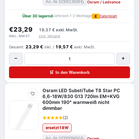
Osram / Ledvance
Art.-Nr.
1030013608
Über 30 lagernd
Lieferzeit 1–2 Werktage
E
Datenblatt
€23,29
19,57 €
exkl. MwSt.
zzgl. Versand
INKL. MWST.
23,29 €
19,57 €
Gesamt:
inkl. /
exkl. MwSt.
−
+
🛒
In den Warenkorb
Osram LED SubstiTube T8 Star PC
Merken
6,6-18W/830 G13 720lm EM=KVG
600mm 190° warmweiß nicht
dimmbar
(2)
ersetzt
18
W
Osram
Art.-Nr.
1030009456