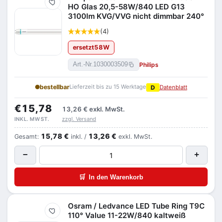
Merken
HO Glas 20,5-58W/840 LED G13
3100lm KVG/VVG nicht dimmbar 240°
(4)
ersetzt
58
W
Philips
Art.-Nr.
1030003509
bestellbar
Lieferzeit bis zu 15 Werktage
D
Datenblatt
€15,78
13,26 €
exkl. MwSt.
zzgl. Versand
INKL. MWST.
15,78 €
13,26 €
Gesamt:
inkl. /
exkl. MwSt.
−
+
🛒
In den Warenkorb
Osram / Ledvance LED Tube Ring T9C
Merken
110° Value 11-22W/840 kaltweiß