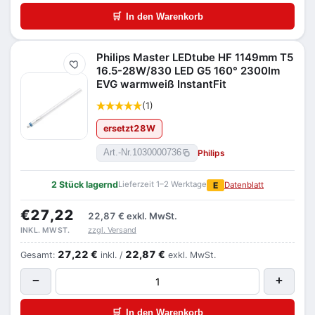
🛒
In den Warenkorb
Philips Master LEDtube HF 1149mm T5
Merken
16.5-28W/830 LED G5 160° 2300lm
EVG warmweiß InstantFit
(1)
ersetzt
28
W
Philips
Art.-Nr.
1030000736
2 Stück lagernd
Lieferzeit 1–2 Werktage
E
Datenblatt
€27,22
22,87 €
exkl. MwSt.
zzgl. Versand
INKL. MWST.
27,22 €
22,87 €
Gesamt:
inkl. /
exkl. MwSt.
−
+
🛒
In den Warenkorb