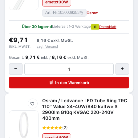
ersetzt
30
W
Osram
Art.-Nr.
1030009353
Über 30 lagernd
Lieferzeit 1–2 Werktage
C
Datenblatt
€9,71
8,16 €
exkl. MwSt.
zzgl. Versand
INKL. MWST.
9,71 €
8,16 €
Gesamt:
inkl. /
exkl. MwSt.
−
+
🛒
In den Warenkorb
Osram / Ledvance LED Tube Ring T9C
Merken
110° Value 24-40W/840 kaltweiß
2900lm G10q KVGAC 220-240V
400mm
(2)
ersetzt
40
W