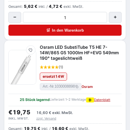
5,62 €
4,72 €
Gesamt:
inkl. /
exkl. MwSt.
−
+
🛒
In den Warenkorb
Osram LED SubstiTube T5 HE 7-
Merken
14W/865 G5 1000lm HF=EVG 549mm
190° tageslichtweiß
(1)
ersetzt
14
W
Osram
Art.-Nr.
1030008898
25 Stück lagernd
Lieferzeit 1–2 Werktage
D
Datenblatt
€19,75
16,60 €
exkl. MwSt.
zzgl. Versand
INKL. MWST.
19,75 €
16,60 €
Gesamt:
inkl. /
exkl. MwSt.