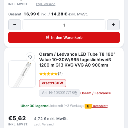
zzgl. Versand
INKL. MWST.
16,99 €
14,28 €
Gesamt:
inkl. /
exkl. MwSt.
−
+
🛒
In den Warenkorb
Osram / Ledvance LED Tube T8 190°
Merken
Value 10-30W/865 tageslichtweiß
1200lm G13 KVG VVG AC 900mm
(2)
ersetzt
30
W
Osram / Ledvance
Art.-Nr.
1030017718
Über 30 lagernd
Lieferzeit 1–2 Werktage
E
Datenblatt
€5,62
4,72 €
exkl. MwSt.
zzgl. Versand
INKL. MWST.