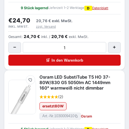
9 Stück lagernd
Lieferzeit 1–2 Werktage
D
Datenblatt
€24,70
20,76 €
exkl. MwSt.
zzgl. Versand
INKL. MWST.
24,70 €
20,76 €
Gesamt:
inkl. /
exkl. MwSt.
−
+
🛒
In den Warenkorb
Osram LED SubstiTube T5 HO 37-
Merken
80W/830 G5 5050lm AC 1449mm
160° warmweiß nicht dimmbar
(2)
ersetzt
80
W
Osram
Art.-Nr.
1030009410