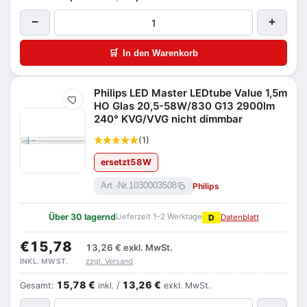
−
+
🛒
In den Warenkorb
Philips LED Master LEDtube Value 1,5m
Merken
HO Glas 20,5-58W/830 G13 2900lm
240° KVG/VVG nicht dimmbar
(1)
ersetzt
58
W
Philips
Art.-Nr.
1030003508
Über 30 lagernd
Lieferzeit 1–2 Werktage
D
Datenblatt
€15,78
13,26 €
exkl. MwSt.
zzgl. Versand
INKL. MWST.
15,78 €
13,26 €
Gesamt:
inkl. /
exkl. MwSt.