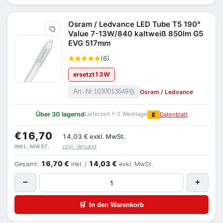
Osram / Ledvance LED Tube T5 190°
Merken
Value 7-13W/840 kaltweiß 850lm G5
EVG 517mm
(6)
ersetzt
13
W
Osram / Ledvance
Art.-Nr.
1030013649
Über 30 lagernd
Lieferzeit 1–2 Werktage
E
Datenblatt
€16,70
14,03 €
exkl. MwSt.
zzgl. Versand
INKL. MWST.
16,70 €
14,03 €
Gesamt:
inkl. /
exkl. MwSt.
−
+
🛒
In den Warenkorb