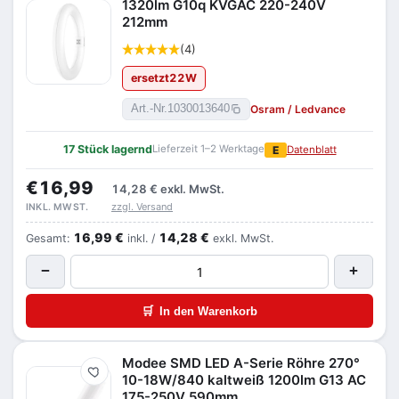
1320lm G10q KVGAC 220-240V
212mm
(4)
ersetzt
22
W
Osram / Ledvance
Art.-Nr.
1030013640
17 Stück lagernd
Lieferzeit 1–2 Werktage
E
Datenblatt
€16,99
14,28 €
exkl. MwSt.
zzgl. Versand
INKL. MWST.
16,99 €
14,28 €
Gesamt:
inkl. /
exkl. MwSt.
−
+
🛒
In den Warenkorb
Modee SMD LED A-Serie Röhre 270°
Merken
10-18W/840 kaltweiß 1200lm G13 AC
175-250V 590mm