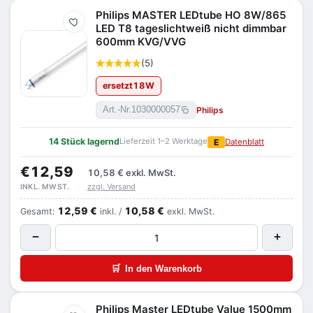
Philips MASTER LEDtube HO 8W/865
Merken
LED T8 tageslichtweiß nicht dimmbar
600mm KVG/VVG
(5)
ersetzt
18
W
Philips
Art.-Nr.
1030000057
14 Stück lagernd
Lieferzeit 1–2 Werktage
E
Datenblatt
€12,59
10,58 €
exkl. MwSt.
zzgl. Versand
INKL. MWST.
12,59 €
10,58 €
Gesamt:
inkl. /
exkl. MwSt.
−
+
🛒
In den Warenkorb
Philips Master LEDtube Value 1500mm