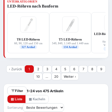
UNTERKATEGORIEN
für Ihre Leuchte, die passende Lichtfarbe
LED-Röhren nach Bauform
(warmweiß bis kaltweiß) und vor allem die
Betriebsart Ihres vorhandenen Vorschaltgeräts.
Das Sortiment deckt Ersatzleistungen von rund 14
bis 58 W ab und stammt überwiegend von
Osram/Ledvance und Philips.
LED-Röhren 
(E
T8 LED-Röhren
T5 LED-Röhren
für elek
60, 90, 120 und 150 cm
549, 849, 1.149 und 1.449 mm
Vorscha
327 Artikel
134 Artikel
126 A
‹ Zurück
1
2
3
4
5
6
7
8
9
10
…
20
Weiter ›
1–24 von 475 Artikeln
Filter
▤ Liste
▦ Kacheln
Sortierung