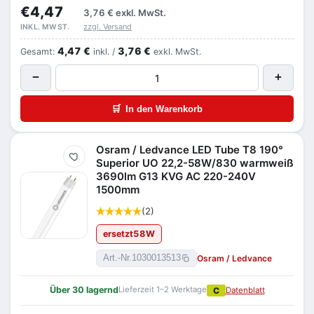
€4,47
3,76 €
exkl. MwSt.
zzgl. Versand
INKL. MWST.
4,47 €
3,76 €
Gesamt:
inkl. /
exkl. MwSt.
−
+
🛒
In den Warenkorb
Osram / Ledvance LED Tube T8 190°
Merken
Superior UO 22,2-58W/830 warmweiß
3690lm G13 KVG AC 220-240V
1500mm
(2)
ersetzt
58
W
Osram / Ledvance
Art.-Nr.
1030013513
Über 30 lagernd
Lieferzeit 1–2 Werktage
C
Datenblatt