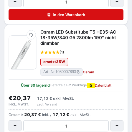
−
+
🛒
In den Warenkorb
Osram LED Substitube T5 HE35-AC
Merken
18-35W/840 G5 2800lm 190° nicht
dimmbar
(1)
ersetzt
35
W
Osram
Art.-Nr.
1030007893
Über 30 lagernd
Lieferzeit 1–2 Werktage
D
Datenblatt
€20,37
17,12 €
exkl. MwSt.
zzgl. Versand
INKL. MWST.
20,37 €
17,12 €
Gesamt:
inkl. /
exkl. MwSt.
−
+