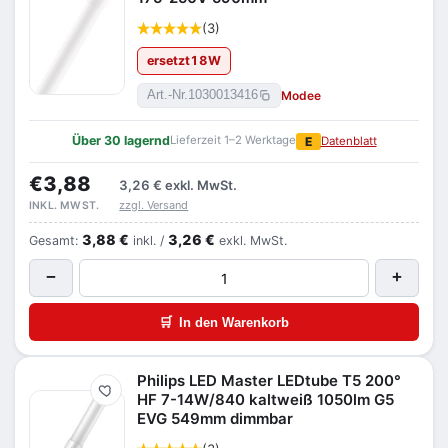
(3)
ersetzt
18
W
Modee
Art.-Nr.
1030013416
Über 30 lagernd
Lieferzeit 1–2 Werktage
E
Datenblatt
€3,88
3,26 €
exkl. MwSt.
zzgl. Versand
INKL. MWST.
3,88 €
3,26 €
Gesamt:
inkl. /
exkl. MwSt.
−
+
🛒
In den Warenkorb
Philips LED Master LEDtube T5 200°
Merken
HF 7-14W/840 kaltweiß 1050lm G5
EVG 549mm dimmbar