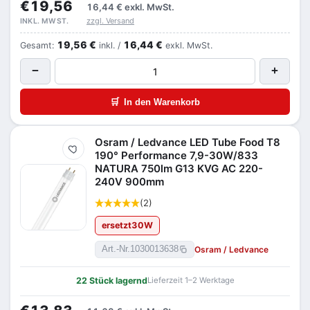
€19,56
16,44 €
exkl. MwSt.
zzgl. Versand
INKL. MWST.
19,56 €
16,44 €
Gesamt:
inkl. /
exkl. MwSt.
−
+
🛒
In den Warenkorb
Osram / Ledvance LED Tube Food T8
Merken
190° Performance 7,9-30W/833
NATURA 750lm G13 KVG AC 220-
240V 900mm
(2)
ersetzt
30
W
Osram / Ledvance
Art.-Nr.
1030013638
22 Stück lagernd
Lieferzeit 1–2 Werktage