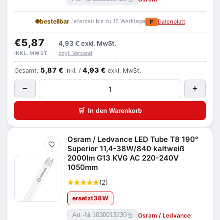
bestellbar
Lieferzeit bis zu 15 Werktage
F
Datenblatt
€5,87
4,93 €
exkl. MwSt.
zzgl. Versand
INKL. MWST.
5,87 €
4,93 €
Gesamt:
inkl. /
exkl. MwSt.
−
+
🛒
In den Warenkorb
Osram / Ledvance LED Tube T8 190°
Merken
Superior 11,4-38W/840 kaltweiß
2000lm G13 KVG AC 220-240V
1050mm
(2)
ersetzt
38
W
Osram / Ledvance
Art.-Nr.
1030013230