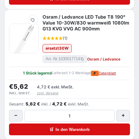
Osram / Ledvance LED Tube T8 190°
Merken
Value 10-30W/830 warmweiß 1080lm
G13 KVG VVG AC 900mm
(1)
ersetzt
30
W
Osram / Ledvance
Art.-Nr.
1030017714
1 Stück lagernd
Lieferzeit 1–2 Werktage
F
Datenblatt
€5,62
4,72 €
exkl. MwSt.
zzgl. Versand
INKL. MWST.
5,62 €
4,72 €
Gesamt:
inkl. /
exkl. MwSt.
−
+
🛒
In den Warenkorb