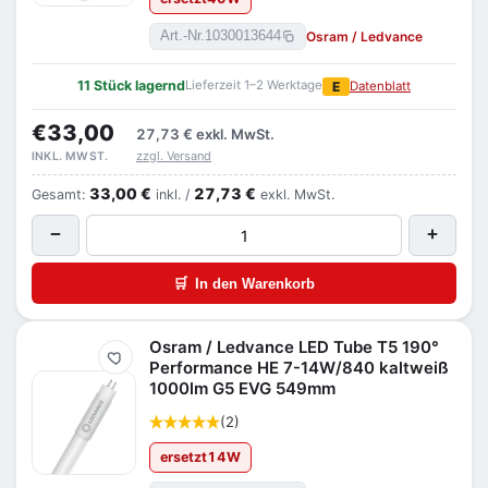
Osram / Ledvance
Art.-Nr.
1030013644
11 Stück lagernd
Lieferzeit 1–2 Werktage
E
Datenblatt
€33,00
27,73 €
exkl. MwSt.
zzgl. Versand
INKL. MWST.
33,00 €
27,73 €
Gesamt:
inkl. /
exkl. MwSt.
−
+
🛒
In den Warenkorb
Osram / Ledvance LED Tube T5 190°
Merken
Performance HE 7-14W/840 kaltweiß
1000lm G5 EVG 549mm
(2)
ersetzt
14
W