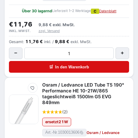
Über 30 lagernd
Lieferzeit 1–2 Werktage
C
Datenblatt
€11,76
9,88 €
exkl. MwSt.
zzgl. Versand
INKL. MWST.
11,76 €
9,88 €
Gesamt:
inkl. /
exkl. MwSt.
−
+
🛒
In den Warenkorb
Osram / Ledvance LED Tube T5 190°
Merken
Performance HE 10-21W/865
tageslichtweiß 1500lm G5 EVG
849mm
(2)
ersetzt
21
W
Osram / Ledvance
Art.-Nr.
1030013606