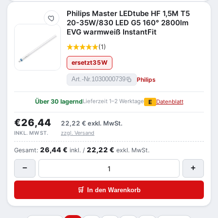
Philips Master LEDtube HF 1,5M T5
Merken
20-35W/830 LED G5 160° 2800lm
EVG warmweiß InstantFit
(1)
ersetzt
35
W
Philips
Art.-Nr.
1030000739
Über 30 lagernd
Lieferzeit 1–2 Werktage
E
Datenblatt
€26,44
22,22 €
exkl. MwSt.
zzgl. Versand
INKL. MWST.
26,44 €
22,22 €
Gesamt:
inkl. /
exkl. MwSt.
−
+
🛒
In den Warenkorb