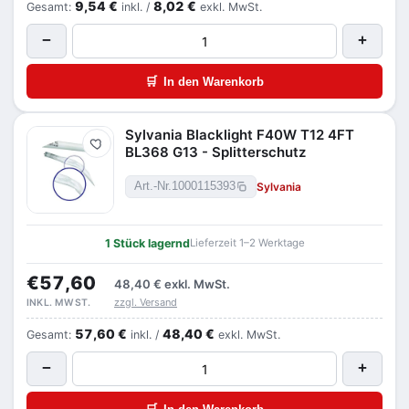
9,54 €
8,02 €
Gesamt:
inkl. /
exkl. MwSt.
−
+
🛒
In den Warenkorb
Sylvania Blacklight F40W T12 4FT
Merken
BL368 G13 - Splitterschutz
Sylvania
Art.-Nr.
1000115393
1 Stück lagernd
Lieferzeit 1–2 Werktage
€57,60
48,40 €
exkl. MwSt.
zzgl. Versand
INKL. MWST.
57,60 €
48,40 €
Gesamt:
inkl. /
exkl. MwSt.
−
+