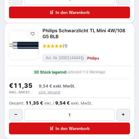
🛒
In den Warenkorb
Philips Schwarzlicht TL Mini 4W/108
Merken
G5 BLB
(1)
Philips
Art.-Nr.
1000114444
30 Stück lagernd
Lieferzeit 1–2 Werktage
€11,35
9,54 €
exkl. MwSt.
zzgl. Versand
INKL. MWST.
11,35 €
9,54 €
Gesamt:
inkl. /
exkl. MwSt.
−
+
🛒
In den Warenkorb