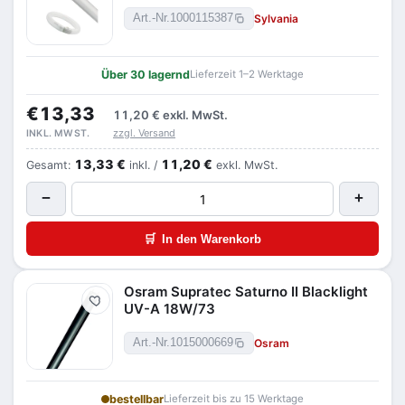
Sylvania
Art.-Nr.
1000115387
Über 30 lagernd
Lieferzeit 1–2 Werktage
€13,33
11,20 €
exkl. MwSt.
zzgl. Versand
INKL. MWST.
13,33 €
11,20 €
Gesamt:
inkl. /
exkl. MwSt.
−
+
🛒
In den Warenkorb
Osram Supratec Saturno II Blacklight
Merken
UV-A 18W/73
Osram
Art.-Nr.
1015000669
bestellbar
Lieferzeit bis zu 15 Werktage