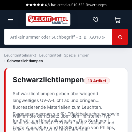
4,8
basierend auf
10.533
Bewertungen
Merkzettel
Warenko
Artikelnummer oder Suchbegriff – z. B. „GU10 940 dimmbar“
Leuchtmittelmarkt
Leuchtmittel
Speziallampen
Schwarzlichtlampen
Schwarzlichtlampen
13 Artikel
Schwarzlichtlampen geben überwiegend
langwelliges UV-A-Licht ab und bringen
fluoreszierende Materialien zum Leuchten.
Eingesetzt werden sie für Effektbeleuchtung sowie
Wählen Sie den Ersatz über den Hersteller-Typ
für Prüf- und Kontrollaufgaben. Das Sortiment
samt Sockel (meist G13) und Länge. Wattage und
besteht aus BLB- und BL368-Röhren von Philips,
Maße stehen je Artikel im Datenblatt.