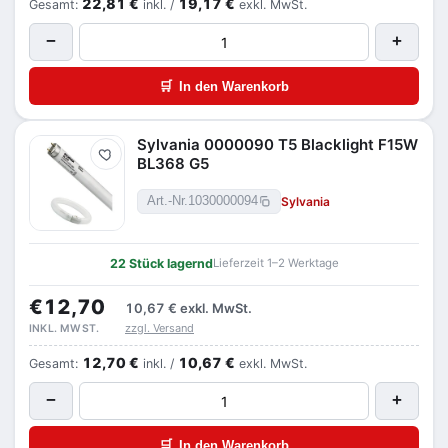
22,81 €
19,17 €
Gesamt:
inkl. /
exkl. MwSt.
−
+
🛒
In den Warenkorb
Sylvania 0000090 T5 Blacklight F15W
Merken
BL368 G5
Sylvania
Art.-Nr.
1030000094
22 Stück lagernd
Lieferzeit 1–2 Werktage
€12,70
10,67 €
exkl. MwSt.
zzgl. Versand
INKL. MWST.
12,70 €
10,67 €
Gesamt:
inkl. /
exkl. MwSt.
−
+
🛒
In den Warenkorb