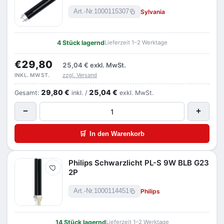
Sylvania
Art.-Nr.
1000115307
4 Stück lagernd
Lieferzeit 1–2 Werktage
€29,80
25,04 €
exkl. MwSt.
zzgl. Versand
INKL. MWST.
29,80 €
25,04 €
Gesamt:
inkl. /
exkl. MwSt.
−
+
🛒
In den Warenkorb
Philips Schwarzlicht PL-S 9W BLB G23
Merken
2P
Philips
Art.-Nr.
1000114451
14 Stück lagernd
Lieferzeit 1–2 Werktage