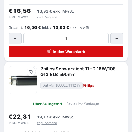
€16,56
13,92 €
exkl. MwSt.
zzgl. Versand
INKL. MWST.
16,56 €
13,92 €
Gesamt:
inkl. /
exkl. MwSt.
−
+
🛒
In den Warenkorb
Philips Schwarzlicht TL-D 18W/108
Merken
G13 BLB 590mm
Philips
Art.-Nr.
1000114442
Über 30 lagernd
Lieferzeit 1–2 Werktage
€22,81
19,17 €
exkl. MwSt.
zzgl. Versand
INKL. MWST.