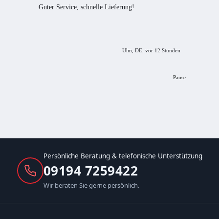
Guter Service, schnelle Lieferung!
freundl
empfeh
Ulm, DE, vor 12 Stunden
Pause
Persönliche Beratung & telefonische Unterstützung
09194 7259422
Wir beraten Sie gerne persönlich.