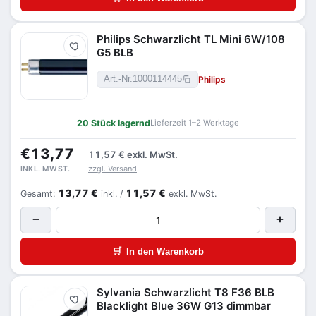
Philips Schwarzlicht TL Mini 6W/108
Merken
G5 BLB
Philips
Art.-Nr.
1000114445
20 Stück lagernd
Lieferzeit 1–2 Werktage
€13,77
11,57 €
exkl. MwSt.
zzgl. Versand
INKL. MWST.
13,77 €
11,57 €
Gesamt:
inkl. /
exkl. MwSt.
−
+
🛒
In den Warenkorb
Sylvania Schwarzlicht T8 F36 BLB
Merken
Blacklight Blue 36W G13 dimmbar