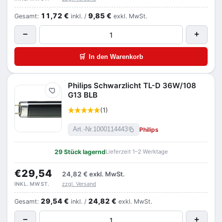
11,72 €
9,85 €
Gesamt:
inkl. /
exkl. MwSt.
−
+
🛒
In den Warenkorb
Philips Schwarzlicht TL-D 36W/108
Merken
G13 BLB
(1)
Philips
Art.-Nr.
1000114443
29 Stück lagernd
Lieferzeit 1–2 Werktage
€29,54
24,82 €
exkl. MwSt.
zzgl. Versand
INKL. MWST.
29,54 €
24,82 €
Gesamt:
inkl. /
exkl. MwSt.
−
+