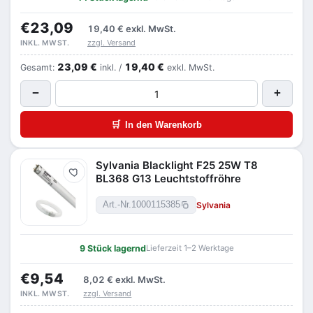
€23,09
19,40 €
exkl. MwSt.
zzgl. Versand
INKL. MWST.
23,09 €
19,40 €
Gesamt:
inkl. /
exkl. MwSt.
−
+
🛒
In den Warenkorb
Sylvania Blacklight F25 25W T8
Merken
BL368 G13 Leuchtstoffröhre
Sylvania
Art.-Nr.
1000115385
9 Stück lagernd
Lieferzeit 1–2 Werktage
€9,54
8,02 €
exkl. MwSt.
zzgl. Versand
INKL. MWST.