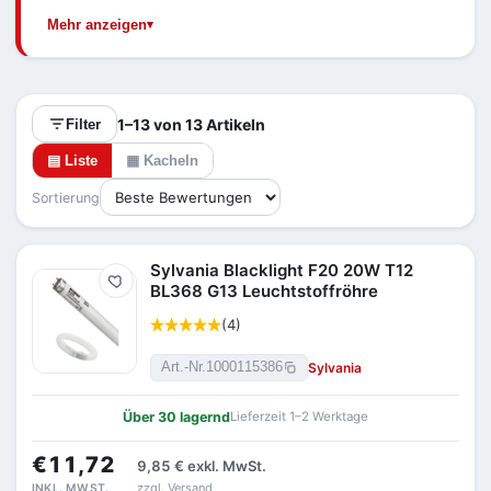
Sylvania und Osram in den Bauformen T8 und T12.
Mehr anzeigen
1–13 von 13 Artikeln
Filter
▤ Liste
▦ Kacheln
Sortierung
Sylvania Blacklight F20 20W T12
Merken
BL368 G13 Leuchtstoffröhre
(4)
Sylvania
Art.-Nr.
1000115386
Über 30 lagernd
Lieferzeit 1–2 Werktage
€11,72
9,85 €
exkl. MwSt.
zzgl. Versand
INKL. MWST.