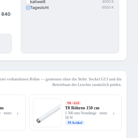
kaltweiß
4000 K
Tageslicht
6500 K
,
840
hrer vorhandenen Röhre — gemessen ohne die Stifte. Sockel G13 und die
Betriebsart der Leuchte zusätzlich prüfen.
T8 · G13
cm
T8 Röhren 150 cm
›
›
· meist
1.500 mm Nennlänge · meist
58 W
39 Artikel