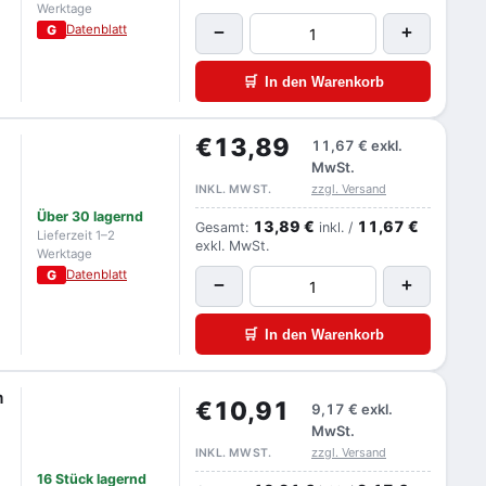
Werktage
G
Datenblatt
−
+
🛒
In den Warenkorb
€13,89
11,67 €
exkl.
MwSt.
zzgl. Versand
INKL. MWST.
Über 30 lagernd
13,89 €
11,67 €
Gesamt:
inkl. /
Lieferzeit 1–2
exkl. MwSt.
Werktage
G
Datenblatt
−
+
🛒
In den Warenkorb
m
€10,91
9,17 €
exkl.
MwSt.
zzgl. Versand
INKL. MWST.
16 Stück lagernd