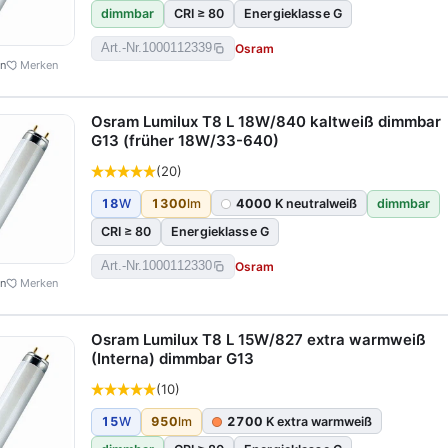
dimmbar
CRI ≥ 80
Energieklasse G
Osram
Art.-Nr.
1000112339
en
Merken
Osram Lumilux T8 L 18W/840 kaltweiß dimmbar
G13 (früher 18W/33-640)
(20)
18
W
1300
lm
4000
K neutralweiß
dimmbar
CRI ≥ 80
Energieklasse G
Osram
Art.-Nr.
1000112330
en
Merken
Osram Lumilux T8 L 15W/827 extra warmweiß
(Interna) dimmbar G13
(10)
15
W
950
lm
2700
K extra warmweiß