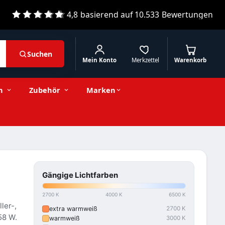
4,8
basierend auf
10.533
Bewertungen
Suchen
Mein Konto
Merkzettel
Warenkorb
n
Zubehör
Marken
Gängige Lichtfarben
2700 K
4000 K
6500 K
ller-,
extra warmweiß
2700 K
58 W.
warmweiß
3000 K