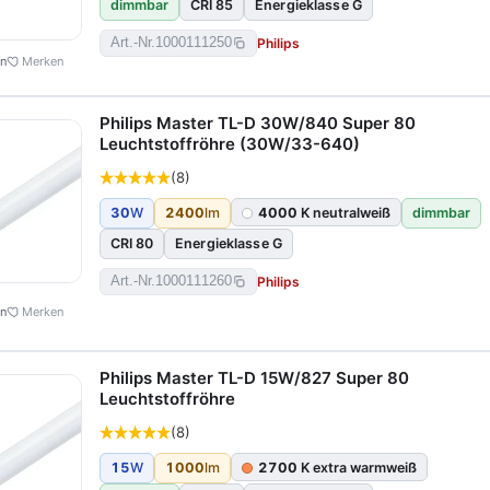
dimmbar
CRI 85
Energieklasse G
Philips
Art.-Nr.
1000111250
en
Merken
Philips Master TL-D 30W/840 Super 80
Leuchtstoffröhre (30W/33-640)
(8)
30
W
2400
lm
4000
K neutralweiß
dimmbar
CRI 80
Energieklasse G
Philips
Art.-Nr.
1000111260
en
Merken
Philips Master TL-D 15W/827 Super 80
Leuchtstoffröhre
(8)
15
W
1000
lm
2700
K extra warmweiß