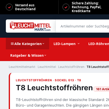
Sichere Zahlung:
Versand aus
Rechnung, PayPal,
Deutschland
Kreditkarte
Artikelnummer oder Suchbegrif
Alle Kategorien
LED-Lampen
LED-Röhre
Ratgeber & Wissen
Leuchtmittelmarkt
Leuchtmittel
Leuchtstoffröhren
T8 Leuchtstof
LEUCHTSTOFFRÖHREN · SOCKEL G13 · T8
T8 Leuchtstoffröhren
161 Arti
T8-Leuchtstoffröhren sind der klassische Standard: 
Büro- und Garagenleuchten. Die gängigen Längen si