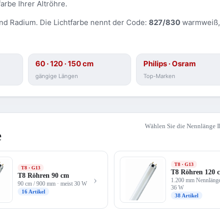
rbe Ihrer Altröhre.
und Radium. Die Lichtfarbe nennt der Code:
827/830
warmweiß
60 · 120 · 150 cm
Philips · Osram
gängige Längen
Top-Marken
Wählen Sie die Nennlänge I
e
T8 · G13
T8 · G13
T8 Röhren 120 
T8 Röhren 90 cm
›
1.200 mm Nennlänge 
90 cm / 900 mm · meist 30 W
36 W
16 Artikel
38 Artikel