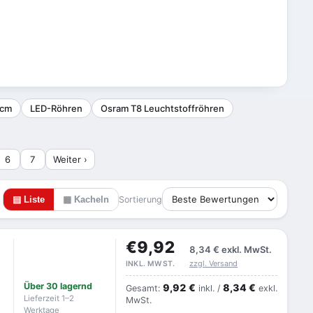
 cm
LED-Röhren
Osram T8 Leuchtstoffröhren
6
7
Weiter ›
▤ Liste
▦ Kacheln
Sortierung
€9,92
8,34 €
exkl. MwSt.
zzgl. Versand
INKL. MWST.
Über 30 lagernd
9,92 €
8,34 €
Gesamt:
inkl. /
exkl.
Lieferzeit 1–2
MwSt.
Werktage