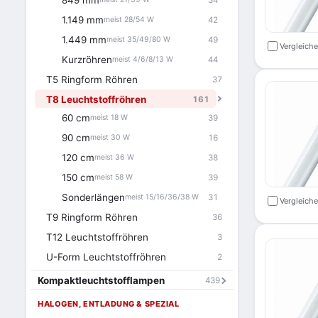
849 mm
1.149 mm
42
meist 28/54 W
1.449 mm
49
meist 35/49/80 W
Vergleich
Kurzröhren
44
meist 4/6/8/13 W
T5 Ringform Röhren
37
T8 Leuchtstoffröhren
161
60 cm
39
meist 18 W
90 cm
16
meist 30 W
120 cm
38
meist 36 W
150 cm
39
meist 58 W
Sonderlängen
31
meist 15/16/36/38 W
Vergleich
T9 Ringform Röhren
36
T12 Leuchtstoffröhren
3
U-Form Leuchtstoffröhren
2
Kompaktleuchtstofflampen
439
HALOGEN, ENTLADUNG & SPEZIAL