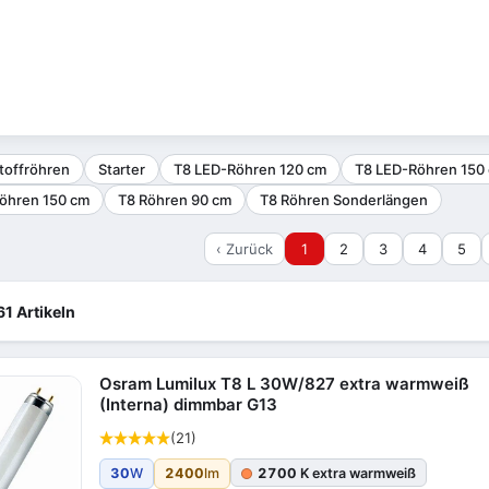
toffröhren
Starter
T8 LED-Röhren 120 cm
T8 LED-Röhren 150
öhren 150 cm
T8 Röhren 90 cm
T8 Röhren Sonderlängen
‹ Zurück
1
2
3
4
5
61 Artikeln
Osram Lumilux T8 L 30W/827 extra warmweiß
(Interna) dimmbar G13
(21)
30
W
2400
lm
2700
K extra warmweiß