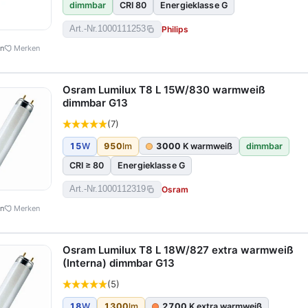
dimmbar
CRI 80
Energieklasse G
Philips
Art.-Nr.
1000111253
en
Merken
Osram Lumilux T8 L 15W/830 warmweiß
dimmbar G13
(7)
15
W
950
lm
3000
K warmweiß
dimmbar
CRI ≥ 80
Energieklasse G
Osram
Art.-Nr.
1000112319
en
Merken
Osram Lumilux T8 L 18W/827 extra warmweiß
(Interna) dimmbar G13
(5)
18
W
1300
lm
2700
K extra warmweiß