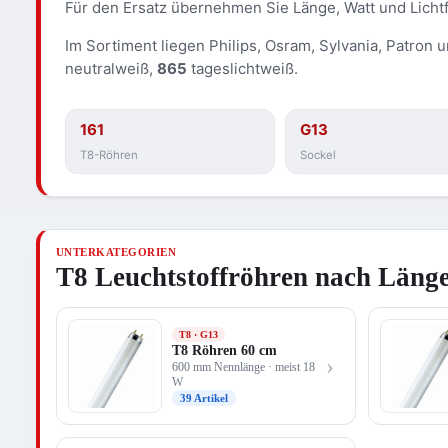
Für den Ersatz übernehmen Sie Länge, Watt und Lichtfa
Im Sortiment liegen Philips, Osram, Sylvania, Patron 
neutralweiß,
865
tageslichtweiß.
161
G13
T8-Röhren
Sockel
UNTERKATEGORIEN
T8 Leuchtstoffröhren nach Läng
T8 · G13
T8 Röhren 60 cm
›
600 mm Nennlänge · meist 18
W
39 Artikel