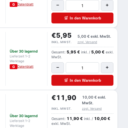
G
Datenblatt
−
+
🛒
In den Warenkorb
€5,95
5,00 €
exkl. MwSt.
zzgl. Versand
INKL. MWST.
Über 30 lagernd
5,95 €
5,00 €
Gesamt:
inkl. /
exkl.
Lieferzeit 1–2
MwSt.
Werktage
G
Datenblatt
−
+
🛒
In den Warenkorb
€11,90
10,00 €
exkl.
MwSt.
zzgl. Versand
INKL. MWST.
Über 30 lagernd
11,90 €
10,00 €
Gesamt:
inkl. /
Lieferzeit 1–2
exkl. MwSt.
Werktage