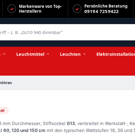
Persönliche Beratung
Markenware von Top-
09194 7259422
Herstellern
f – z. B. „GU10 940 dimmbar“
n
Leuchtmittel
Leuchten
Elektroinstallatio
fröhren
kel
26 mm Durchmesser, Stiftsockel
G13
, verbreitet in Werkstatt-, Ke
nd
60, 120 und 150 cm
mit den typischen Wattstufen 18, 36 und 