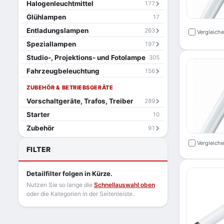
Halogenleuchtmittel
177
Glühlampen
17
Entladungslampen
263
Vergleich
Speziallampen
197
Studio-, Projektions- und Fotolampe
305
Fahrzeugbeleuchtung
156
ZUBEHÖR & BETRIEBSGERÄTE
Vorschaltgeräte, Trafos, Treiber
289
Starter
10
Zubehör
91
Vergleich
FILTER
Detailfilter folgen in Kürze.
Nutzen Sie so lange die
Schnellauswahl oben
oder die Kategorien in der Seitenleiste.