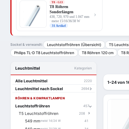
T8 · G13
T8 Röhren
Sonderlängen
›
438, 720, 970 und 1.047 mm
· meist 15/16/36/38 W
31 Artikel
Sockel & verwandt:
Leuchtstoffröhren (Übersicht)
T5 Leuchts
Philips TL-D T8 Leuchtstoffröhren
T8 Röhren 120 cm
T8 R
Leuchtmittel
Kategorien
Alle Leuchtmittel
2220
1–24 von 1
Leuchtmittel nach Sockel
2694
RÖHREN & KOMPAKTLAMPEN
Leuchtstoffröhren
457
T5 Leuchtstoffröhren
208
549 mm
41
meist 14/24 W
34
meist 21/39 W