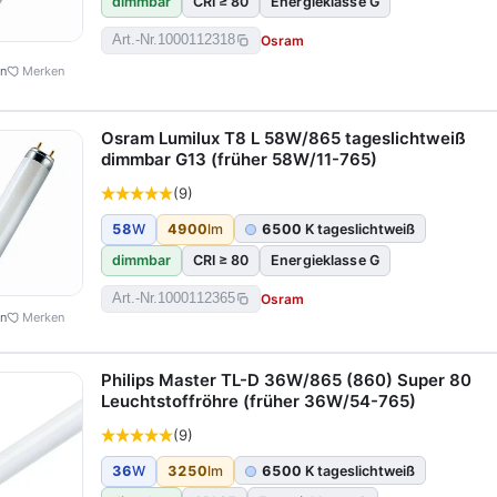
dimmbar
CRI ≥ 80
Energieklasse G
Osram
Art.-Nr.
1000112318
en
Merken
Osram Lumilux T8 L 58W/865 tageslichtweiß
dimmbar G13 (früher 58W/11-765)
(9)
58
W
4900
lm
6500
K tageslichtweiß
dimmbar
CRI ≥ 80
Energieklasse G
Osram
Art.-Nr.
1000112365
en
Merken
Philips Master TL-D 36W/865 (860) Super 80
Leuchtstoffröhre (früher 36W/54-765)
(9)
36
W
3250
lm
6500
K tageslichtweiß