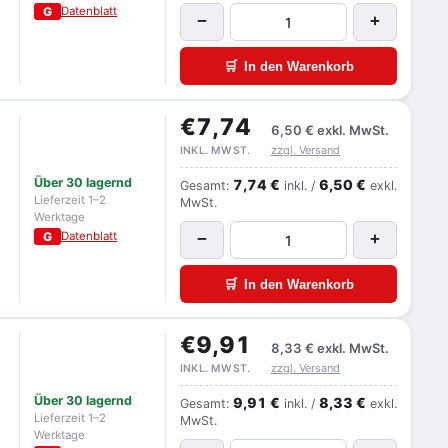
G
Datenblatt
−
+
🛒
In den Warenkorb
€7,74
6,50 €
exkl. MwSt.
zzgl. Versand
INKL. MWST.
Über 30 lagernd
7,74 €
6,50 €
Gesamt:
inkl. /
exkl.
Lieferzeit 1–2
MwSt.
Werktage
G
Datenblatt
−
+
🛒
In den Warenkorb
€9,91
8,33 €
exkl. MwSt.
zzgl. Versand
INKL. MWST.
Über 30 lagernd
9,91 €
8,33 €
Gesamt:
inkl. /
exkl.
Lieferzeit 1–2
MwSt.
Werktage