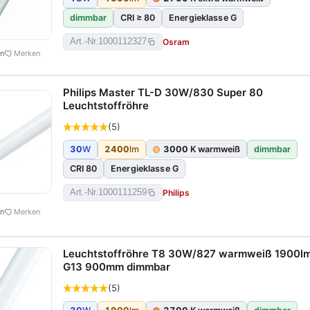
dimmbar
CRI ≥ 80
Energieklasse G
Osram
Art.-Nr.
1000112327
en
Merken
Philips Master TL-D 30W/830 Super 80
Leuchtstoffröhre
(5)
30
W
2400
lm
3000
K warmweiß
dimmbar
CRI 80
Energieklasse G
Philips
Art.-Nr.
1000111259
en
Merken
Leuchtstoffröhre T8 30W/827 warmweiß 1900l
G13 900mm dimmbar
(5)