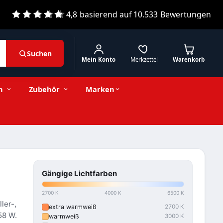
4,8
basierend auf
10.533
Bewertungen
Suchen
Mein Konto
Merkzettel
Warenkorb
n
Zubehör
Marken
Gängige Lichtfarben
2700 K
4000 K
6500 K
ller-,
extra warmweiß
2700 K
58 W.
warmweiß
3000 K