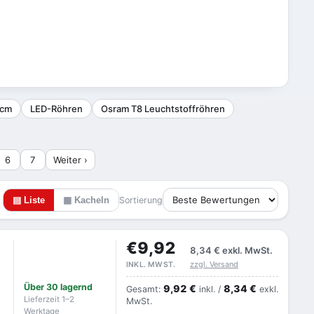
 cm
LED-Röhren
Osram T8 Leuchtstoffröhren
6
7
Weiter ›
▤ Liste
▦ Kacheln
Sortierung
€9,92
8,34 €
exkl. MwSt.
zzgl. Versand
INKL. MWST.
Über 30 lagernd
9,92 €
8,34 €
Gesamt:
inkl. /
exkl.
Lieferzeit 1–2
MwSt.
Werktage