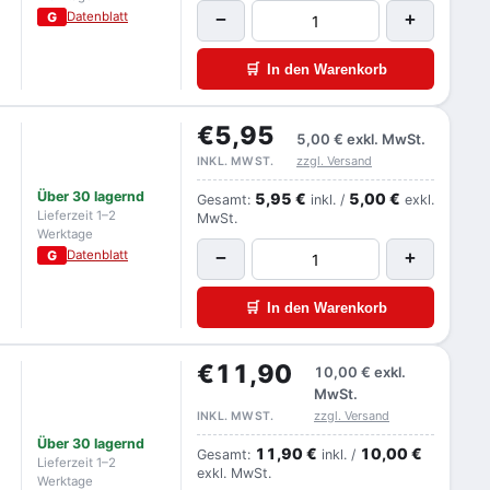
G
Datenblatt
−
+
🛒
In den Warenkorb
€5,95
5,00 €
exkl. MwSt.
zzgl. Versand
INKL. MWST.
Über 30 lagernd
5,95 €
5,00 €
Gesamt:
inkl. /
exkl.
Lieferzeit 1–2
MwSt.
Werktage
G
Datenblatt
−
+
🛒
In den Warenkorb
€11,90
10,00 €
exkl.
MwSt.
zzgl. Versand
INKL. MWST.
Über 30 lagernd
11,90 €
10,00 €
Gesamt:
inkl. /
Lieferzeit 1–2
exkl. MwSt.
Werktage