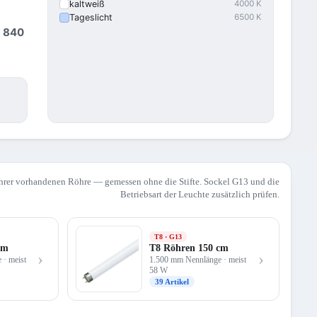
kaltweiß
4000 K
Tageslicht
6500 K
,
840
hrer vorhandenen Röhre — gemessen ohne die Stifte. Sockel G13 und die
Betriebsart der Leuchte zusätzlich prüfen.
T8 · G13
cm
T8 Röhren 150 cm
›
›
· meist
1.500 mm Nennlänge · meist
58 W
39 Artikel