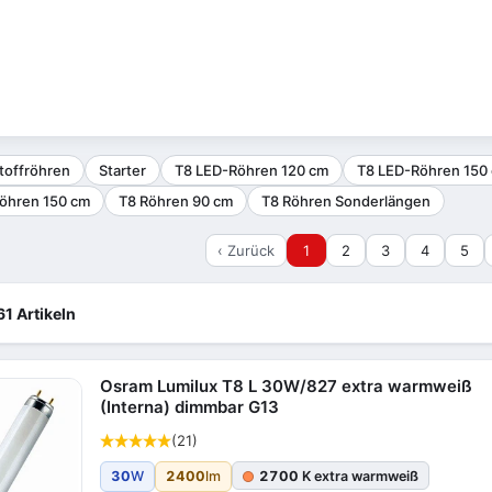
toffröhren
Starter
T8 LED-Röhren 120 cm
T8 LED-Röhren 150
öhren 150 cm
T8 Röhren 90 cm
T8 Röhren Sonderlängen
‹ Zurück
1
2
3
4
5
61 Artikeln
Osram Lumilux T8 L 30W/827 extra warmweiß
(Interna) dimmbar G13
(21)
30
W
2400
lm
2700
K extra warmweiß