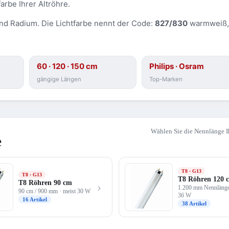
rbe Ihrer Altröhre.
und Radium. Die Lichtfarbe nennt der Code:
827/830
warmweiß
60 · 120 · 150 cm
Philips · Osram
gängige Längen
Top-Marken
Wählen Sie die Nennlänge I
e
T8 · G13
T8 · G13
T8 Röhren 120 
T8 Röhren 90 cm
›
1.200 mm Nennlänge 
90 cm / 900 mm · meist 30 W
36 W
16 Artikel
38 Artikel