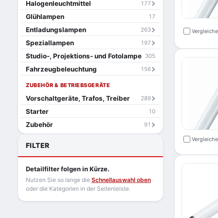
Halogenleuchtmittel
177
Glühlampen
17
Entladungslampen
263
Vergleich
Speziallampen
197
Studio-, Projektions- und Fotolampe
305
Fahrzeugbeleuchtung
156
ZUBEHÖR & BETRIEBSGERÄTE
Vorschaltgeräte, Trafos, Treiber
289
Starter
10
Zubehör
91
Vergleich
FILTER
Detailfilter folgen in Kürze.
Nutzen Sie so lange die
Schnellauswahl oben
oder die Kategorien in der Seitenleiste.