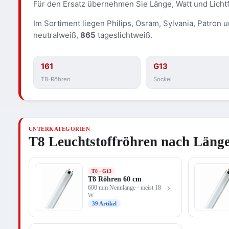
Für den Ersatz übernehmen Sie Länge, Watt und Lichtfa
Im Sortiment liegen Philips, Osram, Sylvania, Patron 
neutralweiß,
865
tageslichtweiß.
161
G13
T8-Röhren
Sockel
UNTERKATEGORIEN
T8 Leuchtstoffröhren nach Läng
T8 · G13
T8 Röhren 60 cm
›
600 mm Nennlänge · meist 18
W
39 Artikel