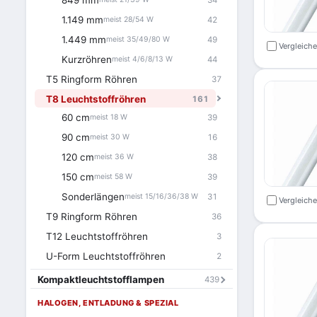
849 mm
1.149 mm
42
meist 28/54 W
1.449 mm
49
meist 35/49/80 W
Vergleich
Kurzröhren
44
meist 4/6/8/13 W
T5 Ringform Röhren
37
T8 Leuchtstoffröhren
161
60 cm
39
meist 18 W
90 cm
16
meist 30 W
120 cm
38
meist 36 W
150 cm
39
meist 58 W
Sonderlängen
31
meist 15/16/36/38 W
Vergleich
T9 Ringform Röhren
36
T12 Leuchtstoffröhren
3
U-Form Leuchtstoffröhren
2
Kompaktleuchtstofflampen
439
HALOGEN, ENTLADUNG & SPEZIAL