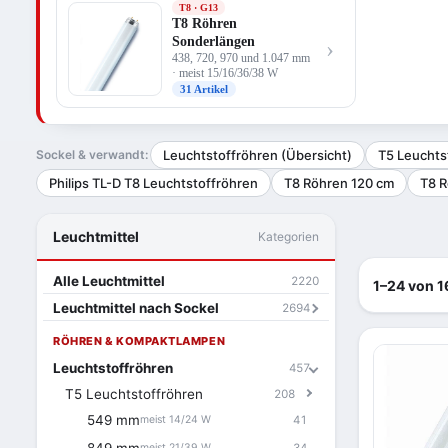
T8 · G13
T8 Röhren
Sonderlängen
›
438, 720, 970 und 1.047 mm
· meist 15/16/36/38 W
31 Artikel
Sockel & verwandt:
Leuchtstoffröhren (Übersicht)
T5 Leuchts
Philips TL-D T8 Leuchtstoffröhren
T8 Röhren 120 cm
T8 R
Leuchtmittel
Kategorien
Alle Leuchtmittel
2220
1–24 von 1
Leuchtmittel nach Sockel
2694
RÖHREN & KOMPAKTLAMPEN
Leuchtstoffröhren
457
T5 Leuchtstoffröhren
208
549 mm
41
meist 14/24 W
34
meist 21/39 W