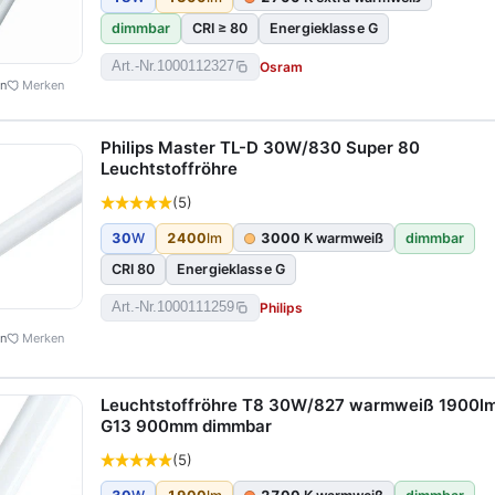
dimmbar
CRI ≥ 80
Energieklasse G
Osram
Art.-Nr.
1000112327
en
Merken
Philips Master TL-D 30W/830 Super 80
Leuchtstoffröhre
(5)
30
W
2400
lm
3000
K warmweiß
dimmbar
CRI 80
Energieklasse G
Philips
Art.-Nr.
1000111259
en
Merken
Leuchtstoffröhre T8 30W/827 warmweiß 1900l
G13 900mm dimmbar
(5)