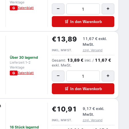
Werktage
G
Datenblatt
−
+
🛒
In den Warenkorb
€13,89
11,67 €
exkl.
MwSt.
zzgl. Versand
INKL. MWST.
Über 30 lagernd
13,89 €
11,67 €
Gesamt:
inkl. /
Lieferzeit 1–2
exkl. MwSt.
Werktage
G
Datenblatt
−
+
🛒
In den Warenkorb
m
€10,91
9,17 €
exkl.
MwSt.
zzgl. Versand
INKL. MWST.
16 Stück lagernd