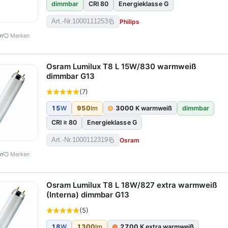
dimmbar
CRI 80
Energieklasse G
Philips
Art.-Nr.
1000111253
en
Merken
Osram Lumilux T8 L 15W/830 warmweiß
dimmbar G13
(7)
15
W
950
lm
3000
K warmweiß
dimmbar
CRI ≥ 80
Energieklasse G
Osram
Art.-Nr.
1000112319
en
Merken
Osram Lumilux T8 L 18W/827 extra warmweiß
(Interna) dimmbar G13
(5)
18
W
1300
lm
2700
K extra warmweiß