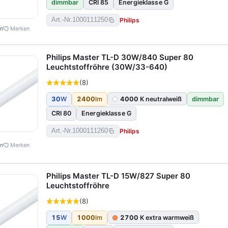
dimmbar
CRI 85
Energieklasse G
Philips
Art.-Nr.
1000111250
en
Merken
Philips Master TL-D 30W/840 Super 80
Leuchtstoffröhre (30W/33-640)
(8)
30
W
2400
lm
4000
K neutralweiß
dimmbar
CRI 80
Energieklasse G
Philips
Art.-Nr.
1000111260
en
Merken
Philips Master TL-D 15W/827 Super 80
Leuchtstoffröhre
(8)
15
W
1000
lm
2700
K extra warmweiß