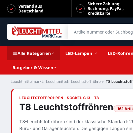
Sichere Zahlung:
Versand aus
Rechnung, PayPal,
Deutschland
Kreditkarte
Artikelnummer oder Suchbegrif
Alle Kategorien
LED-Lampen
LED-Röhre
Ratgeber & Wissen
Leuchtmittelmarkt
Leuchtmittel
Leuchtstoffröhren
T8 Leuchtstof
LEUCHTSTOFFRÖHREN · SOCKEL G13 · T8
T8 Leuchtstoffröhren
161 Arti
T8-Leuchtstoffröhren sind der klassische Standard: 
Büro- und Garagenleuchten. Die gängigen Längen si