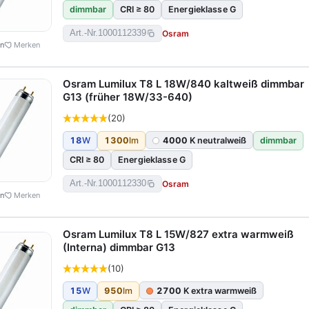
dimmbar
CRI ≥ 80
Energieklasse G
Osram
Art.-Nr.
1000112339
en
Merken
Osram Lumilux T8 L 18W/840 kaltweiß dimmbar
G13 (früher 18W/33-640)
(20)
18
W
1300
lm
4000
K neutralweiß
dimmbar
CRI ≥ 80
Energieklasse G
Osram
Art.-Nr.
1000112330
en
Merken
Osram Lumilux T8 L 15W/827 extra warmweiß
(Interna) dimmbar G13
(10)
15
W
950
lm
2700
K extra warmweiß