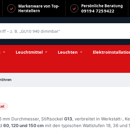
Persönliche Beratung
Markenware von Top-
09194 7259422
Herstellern
f – z. B. „GU10 940 dimmbar“
n
Leuchtmittel
Leuchten
Elektroinstallatio
fröhren
kel
26 mm Durchmesser, Stiftsockel
G13
, verbreitet in Werkstatt-, Ke
nd
60, 120 und 150 cm
mit den typischen Wattstufen 18, 36 und 