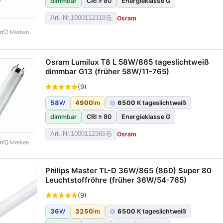
dimmbar
CRI ≥ 80
Energieklasse G
Osram
Art.-Nr.
1000112318
en
Merken
Osram Lumilux T8 L 58W/865 tageslichtweiß
dimmbar G13 (früher 58W/11-765)
(9)
58
W
4900
lm
6500
K tageslichtweiß
dimmbar
CRI ≥ 80
Energieklasse G
Osram
Art.-Nr.
1000112365
en
Merken
Philips Master TL-D 36W/865 (860) Super 80
Leuchtstoffröhre (früher 36W/54-765)
(9)
36
W
3250
lm
6500
K tageslichtweiß