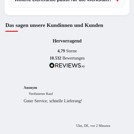
Das sagen unsere Kundinnen und Kunden
Hervorragend
4,79
Sterne
10.532
Bewertungen
Anonym
Anony
Verifizierter Kauf
Verif
Guter Service, schnelle Lieferung!
freundl
empfeh
Ulm, DE, vor 2 Minuten