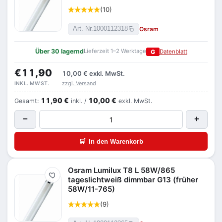
(10)
Osram
Art.-Nr.
1000112318
Über 30 lagernd
Lieferzeit 1–2 Werktage
G
Datenblatt
€11,90
10,00 €
exkl. MwSt.
zzgl. Versand
INKL. MWST.
11,90 €
10,00 €
Gesamt:
inkl. /
exkl. MwSt.
−
+
🛒
In den Warenkorb
Osram Lumilux T8 L 58W/865
Merken
tageslichtweiß dimmbar G13 (früher
58W/11-765)
(9)