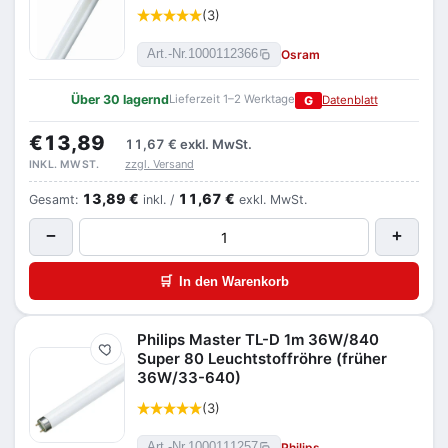
(3)
Osram
Art.-Nr.
1000112366
Über 30 lagernd
Lieferzeit 1–2 Werktage
G
Datenblatt
€13,89
11,67 €
exkl. MwSt.
zzgl. Versand
INKL. MWST.
13,89 €
11,67 €
Gesamt:
inkl. /
exkl. MwSt.
−
+
🛒
In den Warenkorb
Philips Master TL-D 1m 36W/840
Merken
Super 80 Leuchtstoffröhre (früher
36W/33-640)
(3)
Philips
Art.-Nr.
1000111257