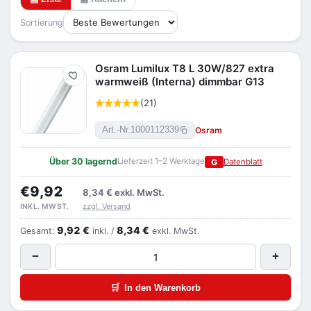
Sortierung
Osram Lumilux T8 L 30W/827 extra
Merken
warmweiß (Interna) dimmbar G13
(21)
Osram
Art.-Nr.
1000112339
Über 30 lagernd
Lieferzeit 1–2 Werktage
G
Datenblatt
€9,92
8,34 €
exkl. MwSt.
zzgl. Versand
INKL. MWST.
9,92 €
8,34 €
Gesamt:
inkl. /
exkl. MwSt.
−
+
🛒
In den Warenkorb