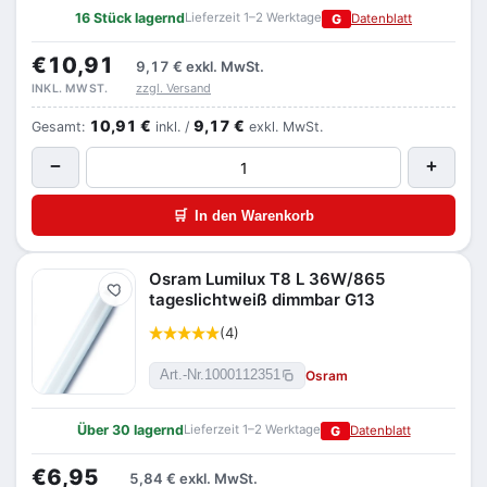
16 Stück lagernd
Lieferzeit 1–2 Werktage
G
Datenblatt
€10,91
9,17 €
exkl. MwSt.
zzgl. Versand
INKL. MWST.
10,91 €
9,17 €
Gesamt:
inkl. /
exkl. MwSt.
−
+
🛒
In den Warenkorb
Osram Lumilux T8 L 36W/865
Merken
tageslichtweiß dimmbar G13
(4)
Osram
Art.-Nr.
1000112351
Über 30 lagernd
Lieferzeit 1–2 Werktage
G
Datenblatt
€6,95
5,84 €
exkl. MwSt.