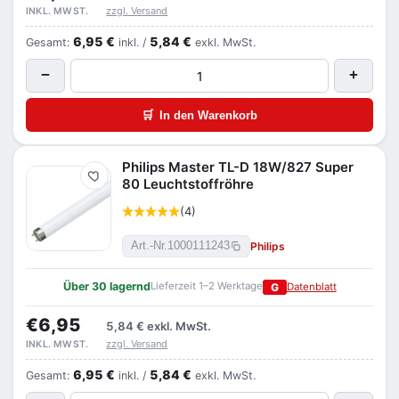
zzgl. Versand
INKL. MWST.
6,95 €
5,84 €
Gesamt:
inkl. /
exkl. MwSt.
−
+
🛒
In den Warenkorb
Philips Master TL-D 18W/827 Super
Merken
80 Leuchtstoffröhre
(4)
Philips
Art.-Nr.
1000111243
Über 30 lagernd
Lieferzeit 1–2 Werktage
G
Datenblatt
€6,95
5,84 €
exkl. MwSt.
zzgl. Versand
INKL. MWST.
6,95 €
5,84 €
Gesamt:
inkl. /
exkl. MwSt.