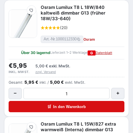
Osram Lumilux T8 L 18W/840
Merken
kaltweiß dimmbar G13 (früher
18W/33-640)
(20)
Osram
Art.-Nr.
1000112330
Über 30 lagernd
Lieferzeit 1–2 Werktage
G
Datenblatt
€5,95
5,00 €
exkl. MwSt.
zzgl. Versand
INKL. MWST.
5,95 €
5,00 €
Gesamt:
inkl. /
exkl. MwSt.
−
+
🛒
In den Warenkorb
Osram Lumilux T8 L 15W/827 extra
Merken
warmweiß (Interna) dimmbar G13