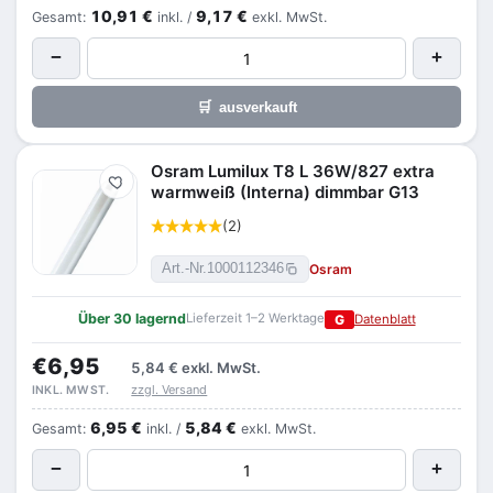
10,91 €
9,17 €
Gesamt:
inkl. /
exkl. MwSt.
−
+
🛒
ausverkauft
Osram Lumilux T8 L 36W/827 extra
Merken
warmweiß (Interna) dimmbar G13
(2)
Osram
Art.-Nr.
1000112346
Über 30 lagernd
Lieferzeit 1–2 Werktage
G
Datenblatt
€6,95
5,84 €
exkl. MwSt.
zzgl. Versand
INKL. MWST.
6,95 €
5,84 €
Gesamt:
inkl. /
exkl. MwSt.
−
+