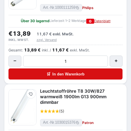
Philips
Art.-Nr.
1000111259
Über 30 lagernd
Lieferzeit 1–2 Werktage
G
Datenblatt
€13,89
11,67 €
exkl. MwSt.
zzgl. Versand
INKL. MWST.
13,89 €
11,67 €
Gesamt:
inkl. /
exkl. MwSt.
−
+
🛒
In den Warenkorb
Leuchtstoffröhre T8 30W/827
Merken
warmweiß 1900lm G13 900mm
dimmbar
(5)
Patron
Art.-Nr.
1030015376