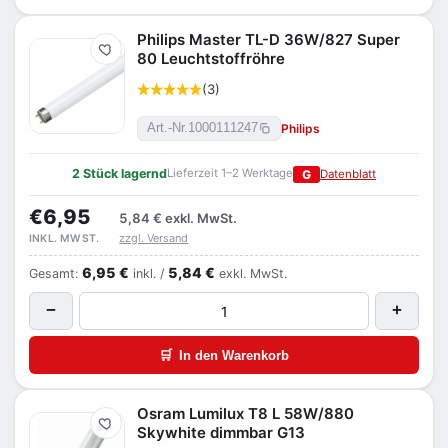
Philips Master TL-D 36W/827 Super
Merken
80 Leuchtstoffröhre
(3)
Philips
Art.-Nr.
1000111247
2 Stück lagernd
Lieferzeit 1–2 Werktage
G
Datenblatt
€6,95
5,84 €
exkl. MwSt.
zzgl. Versand
INKL. MWST.
6,95 €
5,84 €
Gesamt:
inkl. /
exkl. MwSt.
−
+
🛒
In den Warenkorb
Osram Lumilux T8 L 58W/880
Merken
Skywhite dimmbar G13