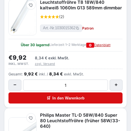
Leuchtstoffröhre T8 18W/840
Merken
kaltweiß 1060lm G13 589mm dimmbar
(2)
Patron
Art.-Nr.
1030015362
Über 30 lagernd
Lieferzeit 1–2 Werktage
G
Datenblatt
€9,92
8,34 €
exkl. MwSt.
zzgl. Versand
INKL. MWST.
9,92 €
8,34 €
Gesamt:
inkl. /
exkl. MwSt.
−
+
🛒
In den Warenkorb
Philips Master TL-D 58W/840 Super
Merken
80 Leuchtstoffröhre (früher 58W/33-
640)