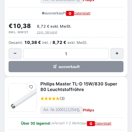
ausverkauft
G
Datenblatt
€10,38
8,72 €
exkl. MwSt.
zzgl. Versand
INKL. MWST.
10,38 €
8,72 €
Gesamt:
inkl. /
exkl. MwSt.
−
+
🛒
ausverkauft
Philips Master TL-D 15W/830 Super
Merken
80 Leuchtstoffröhre
(3)
Philips
Art.-Nr.
1000111254
Über 30 lagernd
Lieferzeit 1–2 Werktage
G
Datenblatt