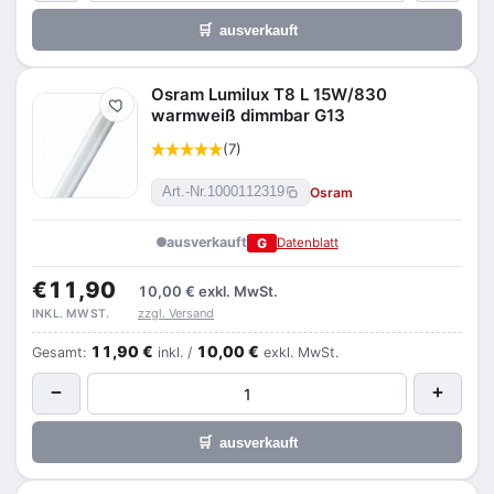
🛒
ausverkauft
Osram Lumilux T8 L 15W/830
Merken
warmweiß dimmbar G13
(7)
Osram
Art.-Nr.
1000112319
ausverkauft
G
Datenblatt
€11,90
10,00 €
exkl. MwSt.
zzgl. Versand
INKL. MWST.
11,90 €
10,00 €
Gesamt:
inkl. /
exkl. MwSt.
−
+
🛒
ausverkauft