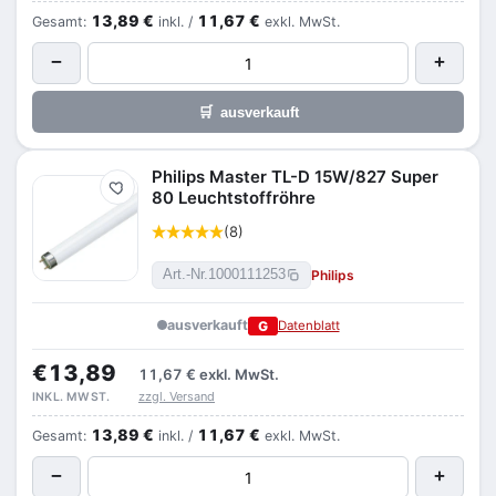
13,89 €
11,67 €
Gesamt:
inkl. /
exkl. MwSt.
−
+
🛒
ausverkauft
Philips Master TL-D 15W/827 Super
Merken
80 Leuchtstoffröhre
(8)
Philips
Art.-Nr.
1000111253
ausverkauft
G
Datenblatt
€13,89
11,67 €
exkl. MwSt.
zzgl. Versand
INKL. MWST.
13,89 €
11,67 €
Gesamt:
inkl. /
exkl. MwSt.
−
+