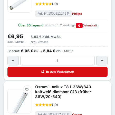
(19)
Philips
Art.-Nr.
1000111241
Über 30 lagernd
Lieferzeit 1–2 Werktage
G
Datenblatt
€6,95
5,84 €
exkl. MwSt.
zzgl. Versand
INKL. MWST.
6,95 €
5,84 €
Gesamt:
inkl. /
exkl. MwSt.
−
+
🛒
In den Warenkorb
Osram Lumilux T8 L 36W/840
Merken
kaltweiß dimmbar G13 (früher
36W/20-640)
(19)
Osram
Art.-Nr.
1000112350