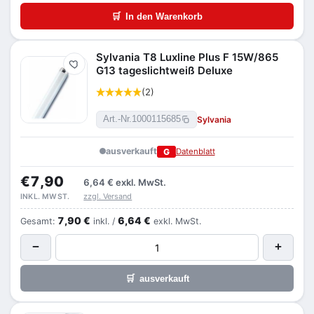
🛒
In den Warenkorb
Sylvania T8 Luxline Plus F 15W/865
Merken
G13 tageslichtweiß Deluxe
(2)
Sylvania
Art.-Nr.
1000115685
ausverkauft
G
Datenblatt
€7,90
6,64 €
exkl. MwSt.
zzgl. Versand
INKL. MWST.
7,90 €
6,64 €
Gesamt:
inkl. /
exkl. MwSt.
−
+
🛒
ausverkauft