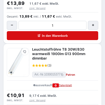
€13,89
11,67 €
exkl. MwSt.
zzgl. Versand
INKL. MWST.
13,89 €
11,67 €
Gesamt:
inkl. /
exkl. MwSt.
−
+
🛒
In den Warenkorb
Leuchtstoffröhre T8 30W/830
Merken
warmweiß 1900lm G13 900mm
dimmbar
(3)
Patron
Art.-Nr.
1030015377
ausverkauft
G
Datenblatt
€10,91
9,17 €
exkl. MwSt.
zzgl. Versand
INKL. MWST.