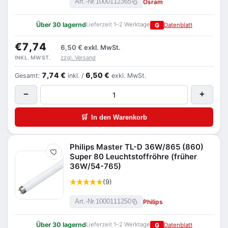
Osram
Art.-Nr.
1000112365
Über 30 lagernd
Lieferzeit 1–2 Werktage
G
Datenblatt
€7,74
6,50 €
exkl. MwSt.
zzgl. Versand
INKL. MWST.
7,74 €
6,50 €
Gesamt:
inkl. /
exkl. MwSt.
−
+
🛒
In den Warenkorb
Philips Master TL-D 36W/865 (860)
Merken
Super 80 Leuchtstoffröhre (früher
36W/54-765)
(9)
Philips
Art.-Nr.
1000111250
Über 30 lagernd
Lieferzeit 1–2 Werktage
G
Datenblatt