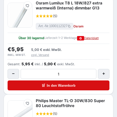
Osram Lumilux T8 L 18W/827 extra
Merken
warmweiß (Interna) dimmbar G13
(5)
Osram
Art.-Nr.
1000112327
Über 30 lagernd
Lieferzeit 1–2 Werktage
G
Datenblatt
€5,95
5,00 €
exkl. MwSt.
zzgl. Versand
INKL. MWST.
5,95 €
5,00 €
Gesamt:
inkl. /
exkl. MwSt.
−
+
🛒
In den Warenkorb
Philips Master TL-D 30W/830 Super
Merken
80 Leuchtstoffröhre
(5)