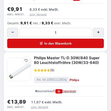
€9,91
8,33 €
exkl. MwSt.
zzgl. Versand
INKL. MWST.
9,91 €
8,33 €
Gesamt:
inkl. /
exkl. MwSt.
−
+
🛒
In den Warenkorb
Philips Master TL-D 30W/840 Super
Merken
80 Leuchtstoffröhre (30W/33-640)
(8)
Philips
Art.-Nr.
1000111260
ausverkauft
G
Datenblatt
€13,89
11,67 €
exkl. MwSt.
zzgl. Versand
INKL. MWST.