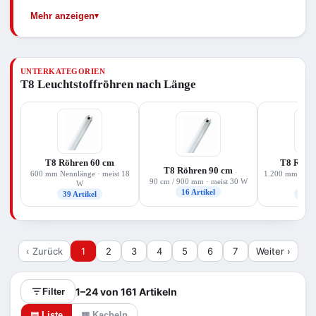
Ihrer Altröhre.
tageslichtweiß.
Mehr anzeigen
UNTERKATEGORIEN
T8 Leuchtstoffröhren nach Länge
T8 Röhren 60 cm
T8 Röhr
T8 Röhren 90 cm
600 mm Nennlänge · meist 18
1.200 mm Nennl
90 cm / 900 mm · meist 30 W
W
16 Artikel
39 Artikel
38 A
‹ Zurück
1
2
3
4
5
6
7
Weiter ›
1–24 von 161 Artikeln
Filter
▤ Liste
▦ Kacheln