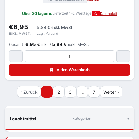
Über 30 lagernd
Lieferzeit 1–2 Werktage
G
Datenblatt
€6,95
5,84 €
exkl. MwSt.
zzgl. Versand
INKL. MWST.
6,95 €
5,84 €
Gesamt:
inkl. /
exkl. MwSt.
−
+
🛒
In den Warenkorb
‹ Zurück
1
2
3
…
7
Weiter ›
Leuchtmittel
Kategorien