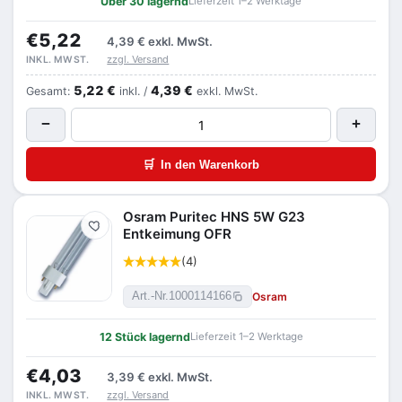
Über 30 lagernd
Lieferzeit 1–2 Werktage
€5,22
4,39 €
exkl. MwSt.
zzgl. Versand
INKL. MWST.
5,22 €
4,39 €
Gesamt:
inkl. /
exkl. MwSt.
−
+
🛒
In den Warenkorb
Osram Puritec HNS 5W G23
Merken
Entkeimung OFR
(4)
Osram
Art.-Nr.
1000114166
12 Stück lagernd
Lieferzeit 1–2 Werktage
€4,03
3,39 €
exkl. MwSt.
zzgl. Versand
INKL. MWST.