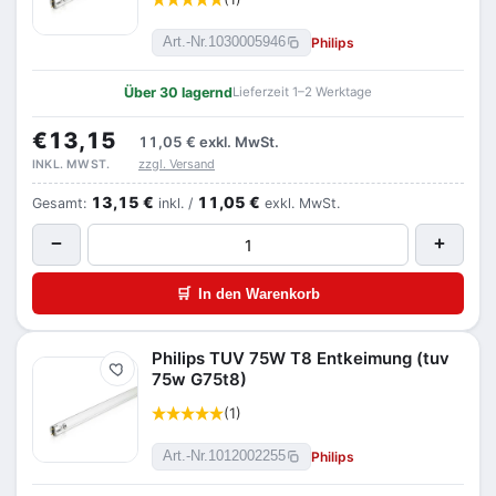
Philips
Art.-Nr.
1030005946
Über 30 lagernd
Lieferzeit 1–2 Werktage
€13,15
11,05 €
exkl. MwSt.
zzgl. Versand
INKL. MWST.
13,15 €
11,05 €
Gesamt:
inkl. /
exkl. MwSt.
−
+
🛒
In den Warenkorb
Philips TUV 75W T8 Entkeimung (tuv
Merken
75w G75t8)
(1)
Philips
Art.-Nr.
1012002255