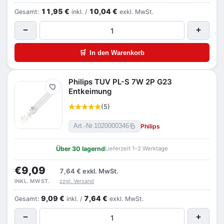
11,95 €
10,04 €
Gesamt:
inkl. /
exkl. MwSt.
−
+
🛒
In den Warenkorb
Philips TUV PL-S 7W 2P G23
Merken
Entkeimung
(5)
Philips
Art.-Nr.
1020000346
Über 30 lagernd
Lieferzeit 1–2 Werktage
€9,09
7,64 €
exkl. MwSt.
zzgl. Versand
INKL. MWST.
9,09 €
7,64 €
Gesamt:
inkl. /
exkl. MwSt.
−
+