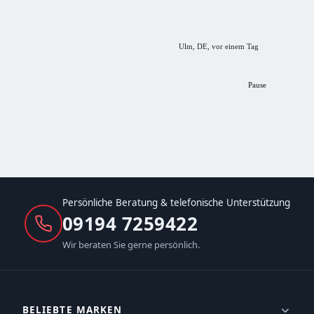
empfeh
Ulm, DE, vor einem Tag
Pause
Persönliche Beratung & telefonische Unterstützung
09194 7259422
Wir beraten Sie gerne persönlich.
BELIEBTE MARKEN