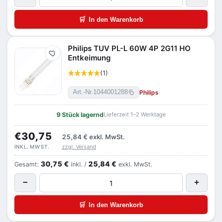
🛒
In den Warenkorb
Philips TUV PL-L 60W 4P 2G11 HO
Merken
Entkeimung
(1)
Philips
Art.-Nr.
1044001288
9 Stück lagernd
Lieferzeit 1–2 Werktage
€30,75
25,84 €
exkl. MwSt.
zzgl. Versand
INKL. MWST.
30,75 €
25,84 €
Gesamt:
inkl. /
exkl. MwSt.
−
+
🛒
In den Warenkorb