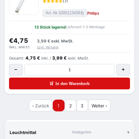
(7)
Philips
Art.-Nr.
1000113438
13 Stück lagernd
Lieferzeit 1–2 Werktage
€4,75
3,99 €
exkl. MwSt.
zzgl. Versand
INKL. MWST.
4,75 €
3,99 €
Gesamt:
inkl. /
exkl. MwSt.
−
+
🛒
In den Warenkorb
‹ Zurück
1
2
3
Weiter ›
Leuchtmittel
Kategorien