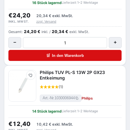
16 Stück lagernd
Lieferzeit 1–2 Werktage
€24,20
20,34 €
exkl. MwSt.
zzgl. Versand
INKL. MWST.
24,20 €
20,34 €
Gesamt:
inkl. /
exkl. MwSt.
−
+
🛒
In den Warenkorb
Philips TUV PL-S 13W 2P GX23
Merken
Entkeimung
(1)
Philips
Art.-Nr.
1030006944
14 Stück lagernd
Lieferzeit 1–2 Werktage
€12,40
10,42 €
exkl. MwSt.