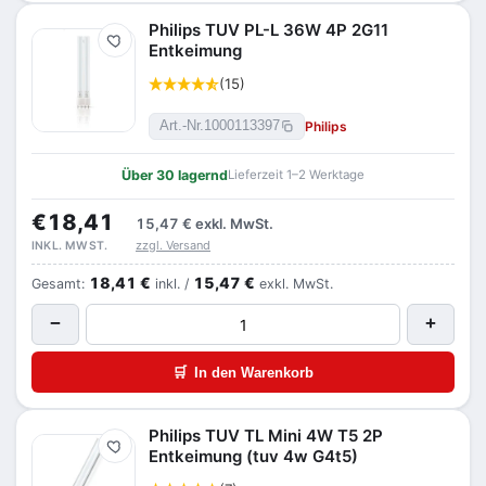
Philips TUV PL-L 36W 4P 2G11
Merken
Entkeimung
(15)
Philips
Art.-Nr.
1000113397
Über 30 lagernd
Lieferzeit 1–2 Werktage
€18,41
15,47 €
exkl. MwSt.
zzgl. Versand
INKL. MWST.
18,41 €
15,47 €
Gesamt:
inkl. /
exkl. MwSt.
−
+
🛒
In den Warenkorb
Philips TUV TL Mini 4W T5 2P
Merken
Entkeimung (tuv 4w G4t5)