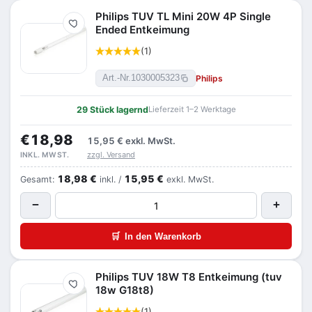
Philips TUV TL Mini 20W 4P Single
Merken
Ended Entkeimung
(1)
Philips
Art.-Nr.
1030005323
29 Stück lagernd
Lieferzeit 1–2 Werktage
€18,98
15,95 €
exkl. MwSt.
zzgl. Versand
INKL. MWST.
18,98 €
15,95 €
Gesamt:
inkl. /
exkl. MwSt.
−
+
🛒
In den Warenkorb
Philips TUV 18W T8 Entkeimung (tuv
Merken
18w G18t8)
(1)