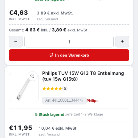
€4,63
3,89 €
exkl. MwSt.
zzgl. Versand
INKL. MWST.
4,63 €
3,89 €
Gesamt:
inkl. /
exkl. MwSt.
−
+
🛒
In den Warenkorb
Philips TUV 15W G13 T8 Entkeimung
Merken
(tuv 15w G15t8)
(5)
Philips
Art.-Nr.
1000113444
5 Stück lagernd
Lieferzeit 1–2 Werktage
€11,95
10,04 €
exkl. MwSt.
zzgl. Versand
INKL. MWST.