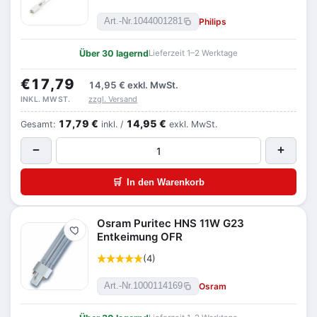
Philips
Art.-Nr.
1044001281
Über 30 lagernd
Lieferzeit 1–2 Werktage
€17,79
14,95 €
exkl. MwSt.
zzgl. Versand
INKL. MWST.
17,79 €
14,95 €
Gesamt:
inkl. /
exkl. MwSt.
−
+
🛒
In den Warenkorb
Osram Puritec HNS 11W G23
Merken
Entkeimung OFR
(4)
Osram
Art.-Nr.
1000114169