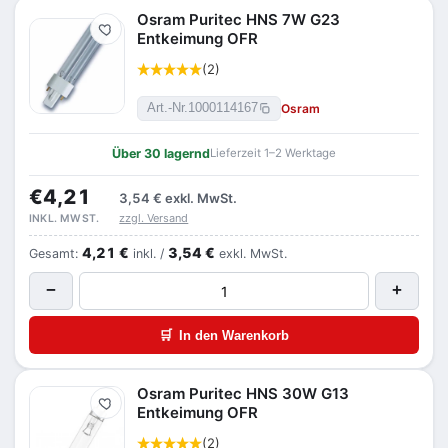
Osram Puritec HNS 7W G23
Merken
Entkeimung OFR
(2)
Osram
Art.-Nr.
1000114167
Über 30 lagernd
Lieferzeit 1–2 Werktage
€4,21
3,54 €
exkl. MwSt.
zzgl. Versand
INKL. MWST.
4,21 €
3,54 €
Gesamt:
inkl. /
exkl. MwSt.
−
+
🛒
In den Warenkorb
Osram Puritec HNS 30W G13
Merken
Entkeimung OFR
(2)