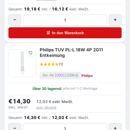
19,18 €
16,12 €
Gesamt:
inkl. /
exkl. MwSt.
−
+
🛒
In den Warenkorb
Philips TUV PL-L 18W 4P 2G11
Merken
Entkeimung
(1)
Philips
Art.-Nr.
1000113396
Über 30 lagernd
Lieferzeit 1–2 Werktage
€14,30
12,02 €
exkl. MwSt.
zzgl. Versand
INKL. MWST.
14,30 €
12,02 €
Gesamt:
inkl. /
exkl. MwSt.
−
+