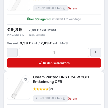
Osram
Art.-Nr.
1015000679
Über 30 lagernd
Lieferzeit 1–2 Werktage
€9,39
7,89 €
exkl. MwSt.
zzgl. Versand
INKL. MWST.
9,39 €
7,89 €
Gesamt:
inkl. /
exkl. MwSt.
−
+
🛒
In den Warenkorb
Osram Puritec HNS L 24 W 2G11
Merken
Entkeimung OFR
(2)
Osram
Art.-Nr.
1015000672