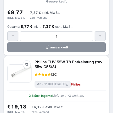
ausverkauft
€8,77
7,37 €
exkl. MwSt.
zzgl. Versand
INKL. MWST.
8,77 €
7,37 €
Gesamt:
inkl. /
exkl. MwSt.
−
+
🛒
ausverkauft
Philips TUV 55W T8 Entkeimung (tuv
Merken
55w G55t8)
(20)
Philips
Art.-Nr.
1000114130
2 Stück lagernd
Lieferzeit 1–2 Werktage
€19,18
16,12 €
exkl. MwSt.
zzgl. Versand
INKL. MWST.