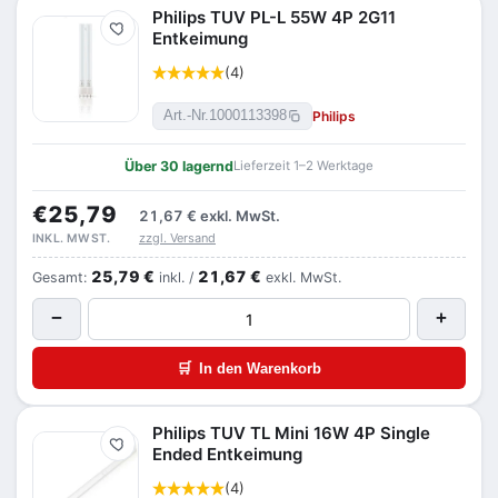
Philips TUV PL-L 55W 4P 2G11
Merken
Entkeimung
(4)
Philips
Art.-Nr.
1000113398
Über 30 lagernd
Lieferzeit 1–2 Werktage
€25,79
21,67 €
exkl. MwSt.
zzgl. Versand
INKL. MWST.
25,79 €
21,67 €
Gesamt:
inkl. /
exkl. MwSt.
−
+
🛒
In den Warenkorb
Philips TUV TL Mini 16W 4P Single
Merken
Ended Entkeimung
(4)