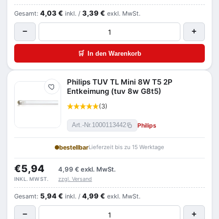
4,03 €
3,39 €
Gesamt:
inkl. /
exkl. MwSt.
−
+
🛒
In den Warenkorb
Philips TUV TL Mini 8W T5 2P
Merken
Entkeimung (tuv 8w G8t5)
(3)
Philips
Art.-Nr.
1000113442
bestellbar
Lieferzeit bis zu 15 Werktage
€5,94
4,99 €
exkl. MwSt.
zzgl. Versand
INKL. MWST.
5,94 €
4,99 €
Gesamt:
inkl. /
exkl. MwSt.
−
+