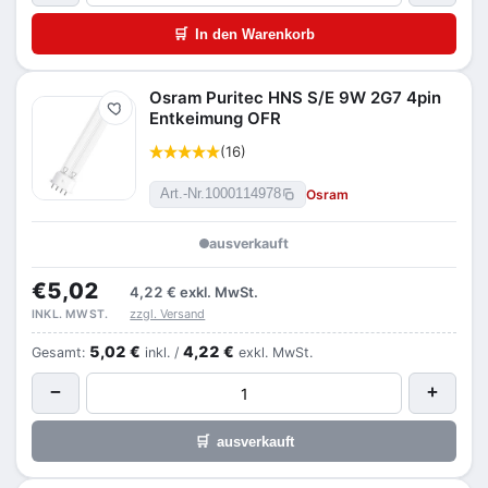
🛒
In den Warenkorb
Osram Puritec HNS S/E 9W 2G7 4pin
Merken
Entkeimung OFR
(16)
Osram
Art.-Nr.
1000114978
ausverkauft
€5,02
4,22 €
exkl. MwSt.
zzgl. Versand
INKL. MWST.
5,02 €
4,22 €
Gesamt:
inkl. /
exkl. MwSt.
−
+
🛒
ausverkauft