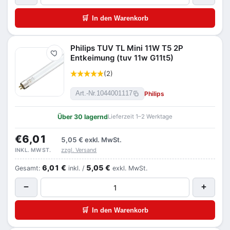
🛒
In den Warenkorb
Philips TUV TL Mini 11W T5 2P
Merken
Entkeimung (tuv 11w G11t5)
(2)
Philips
Art.-Nr.
1044001117
Über 30 lagernd
Lieferzeit 1–2 Werktage
€6,01
5,05 €
exkl. MwSt.
zzgl. Versand
INKL. MWST.
6,01 €
5,05 €
Gesamt:
inkl. /
exkl. MwSt.
−
+
🛒
In den Warenkorb