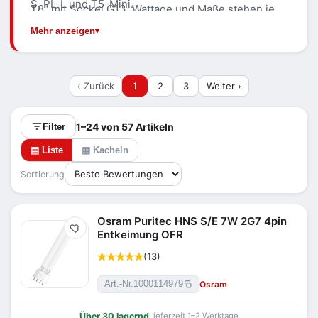
S, PL-L und T5-Mini.
T8" mit Sockel G13. Wattage und Maße stehen je
Artikel im Datenblatt.
Mehr anzeigen
‹ Zurück
1
2
3
Weiter ›
1–24 von 57 Artikeln
Filter
▤ Liste
▦ Kacheln
Sortierung
Osram Puritec HNS S/E 7W 2G7 4pin
Merken
Entkeimung OFR
(13)
Osram
Art.-Nr.
1000114979
Über 30 lagernd
Lieferzeit 1–2 Werktage