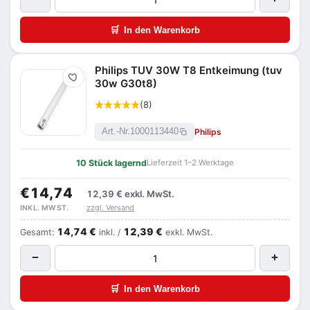
🛒
In den Warenkorb
Philips TUV 30W T8 Entkeimung (tuv
Merken
30w G30t8)
(8)
Philips
Art.-Nr.
1000113440
10 Stück lagernd
Lieferzeit 1–2 Werktage
€14,74
12,39 €
exkl. MwSt.
zzgl. Versand
INKL. MWST.
14,74 €
12,39 €
Gesamt:
inkl. /
exkl. MwSt.
−
+
🛒
In den Warenkorb