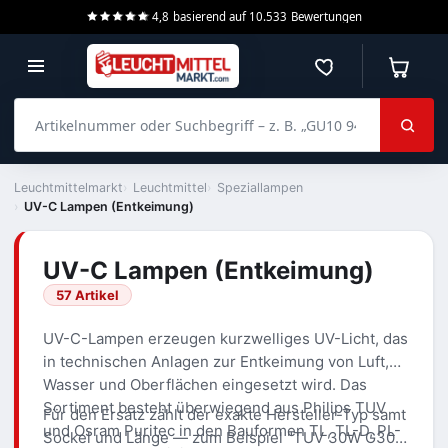
4,8
basierend auf
10.533
Bewertungen
Merkzettel
Warenko
Artikelnummer oder Suchbegriff – z. B. „GU10 940 dimmbar“
Leuchtmittelmarkt
Leuchtmittel
Speziallampen
UV-C Lampen (Entkeimung)
UV-C Lampen (Entkeimung)
57 Artikel
UV-C-Lampen erzeugen kurzwelliges UV-Licht, das
in technischen Anlagen zur Entkeimung von Luft,
Wasser und Oberflächen eingesetzt wird. Das
Sortiment besteht überwiegend aus Philips TUV
Für den Ersatz zählt der exakte Hersteller-Typ samt
und Osram Puritec in den Bauformen TL, TL-D, PL-
Sockel und Länge — zum Beispiel "TUV 30W G30