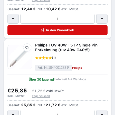
zzgl. Versand
INKL. MWST.
12,40 €
10,42 €
Gesamt:
inkl. /
exkl. MwSt.
−
+
🛒
In den Warenkorb
Philips TUV 40W T5 1P Single Pin
Merken
Entkeimung (tuv 40w G40t5)
(1)
Philips
Art.-Nr.
1044001283
Über 30 lagernd
Lieferzeit 1–2 Werktage
€25,85
21,72 €
exkl. MwSt.
zzgl. Versand
INKL. MWST.
25,85 €
21,72 €
Gesamt:
inkl. /
exkl. MwSt.
−
+