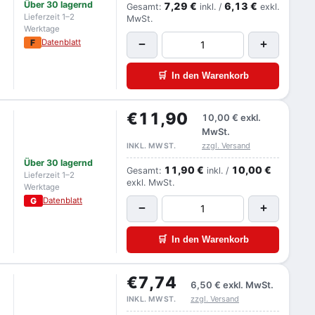
Über 30 lagernd
7,29 €
6,13 €
Gesamt:
inkl. /
exkl.
Lieferzeit 1–2
MwSt.
Werktage
F
Datenblatt
−
+
🛒
In den Warenkorb
€11,90
10,00 €
exkl.
MwSt.
zzgl. Versand
INKL. MWST.
Über 30 lagernd
11,90 €
10,00 €
Gesamt:
inkl. /
Lieferzeit 1–2
exkl. MwSt.
Werktage
G
Datenblatt
−
+
🛒
In den Warenkorb
€7,74
6,50 €
exkl. MwSt.
zzgl. Versand
INKL. MWST.