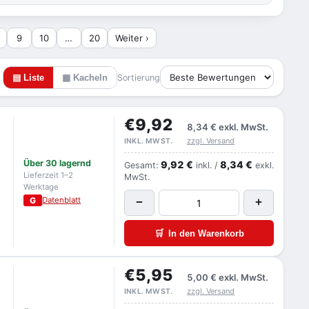
9
10
…
20
Weiter ›
▤ Liste
▦ Kacheln
Sortierung
€9,92
8,34 €
exkl. MwSt.
zzgl. Versand
INKL. MWST.
Über 30 lagernd
9,92 €
8,34 €
Gesamt:
inkl. /
exkl.
Lieferzeit 1–2
MwSt.
Werktage
G
Datenblatt
−
+
🛒
In den Warenkorb
€5,95
5,00 €
exkl. MwSt.
zzgl. Versand
INKL. MWST.