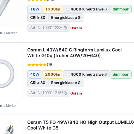
18
W
1300
lm
4000
K neutralweiß
dimmbar
CRI ≥ 80
Energieklasse G
Osram
Art.-Nr.
1000112330
en
Merken
Osram L 40W/840 C Ringform Lumilux Cool
White G10q (früher 40W/20-640)
(15)
40
W
2900
lm
4000
K neutralweiß
dimmbar
CRI ≥ 80
Energieklasse G
Osram
Art.-Nr.
1000112163
en
Merken
Osram T5 FQ 49W/840 HO High Output LUMILU
Cool White G5