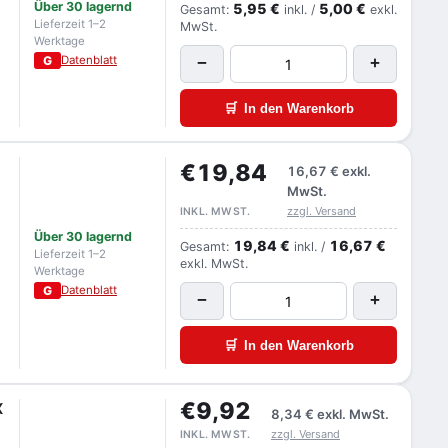
Über 30 lagernd
5,95 €
5,00 €
Gesamt:
inkl. /
exkl.
Lieferzeit 1–2
MwSt.
Werktage
G
Datenblatt
−
+
🛒
In den Warenkorb
€19,84
16,67 €
exkl.
MwSt.
zzgl. Versand
INKL. MWST.
Über 30 lagernd
19,84 €
16,67 €
Gesamt:
inkl. /
Lieferzeit 1–2
exkl. MwSt.
Werktage
G
Datenblatt
−
+
🛒
In den Warenkorb
€9,92
X
8,34 €
exkl. MwSt.
zzgl. Versand
INKL. MWST.