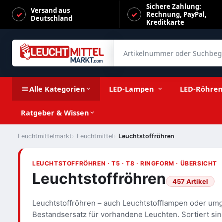
Sichere Zahlung:
Versand aus
Rechnung, PayPal,
Deutschland
Kreditkarte
Artikelnummer oder Suchbegrif
Alle Kategorien
LED-Lampen
LED-Röhre
Ratgeber & Wissen
Leuchtmittelmarkt
Leuchtmittel
Leuchtstoffröhren
LEUCHTSTOFFRÖHREN · T5 · T8 · RINGFORM · ÜBERSICHT
Leuchtstoffröhren
457 Artikel
Leuchtstoffröhren – auch Leuchtstofflampen oder umg
Bestandsersatz für vorhandene Leuchten. Sortiert si