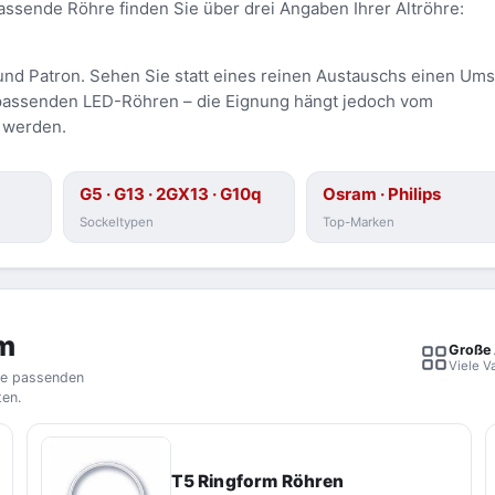
assende Röhre finden Sie über drei Angaben Ihrer Altröhre:
 und Patron. Sehen Sie statt eines reinen Austauschs einen Ums
n passenden LED-Röhren – die Eignung hängt jedoch vom
t werden.
G5 · G13 · 2GX13 · G10q
Osram · Philips
Sockeltypen
Top-Marken
rm
Große
Viele V
Die passenden
ten.
T5 Ringform Röhren