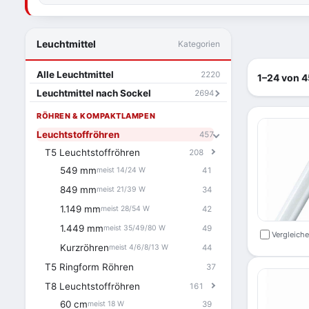
Leuchtmittel
Kategorien
Alle Leuchtmittel
2220
1–24 von 4
Leuchtmittel nach Sockel
2694
RÖHREN & KOMPAKTLAMPEN
Leuchtstoffröhren
457
T5 Leuchtstoffröhren
208
549 mm
41
meist 14/24 W
849 mm
34
meist 21/39 W
1.149 mm
42
meist 28/54 W
1.449 mm
49
meist 35/49/80 W
Vergleich
Kurzröhren
44
meist 4/6/8/13 W
T5 Ringform Röhren
37
T8 Leuchtstoffröhren
161
60 cm
39
meist 18 W