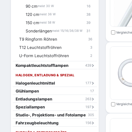
90 cm
16
meist 30 W
120 cm
38
meist 36 W
150 cm
39
meist 58 W
Sonderlängen
31
meist 15/16/36/38 W
Vergleich
T9 Ringform Röhren
36
T12 Leuchtstoffröhren
3
U-Form Leuchtstoffröhren
2
Kompaktleuchtstofflampen
439
HALOGEN, ENTLADUNG & SPEZIAL
Halogenleuchtmittel
177
Glühlampen
17
Entladungslampen
263
Vergleich
Speziallampen
197
Studio-, Projektions- und Fotolampe
305
Fahrzeugbeleuchtung
156