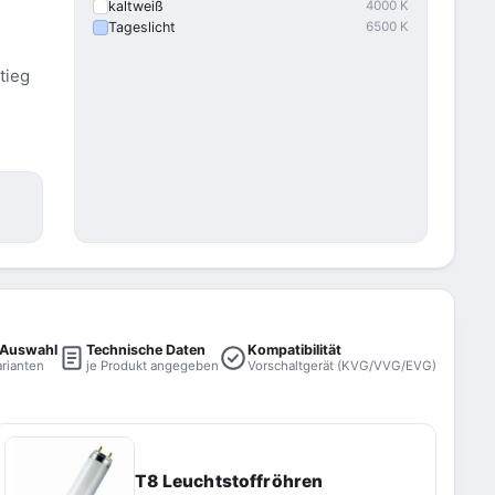
kaltweiß
4000 K
Tageslicht
6500 K
tieg
 Auswahl
Technische Daten
Kompatibilität
arianten
je Produkt angegeben
Vorschaltgerät (KVG/VVG/EVG)
T8 Leuchtstoffröhren