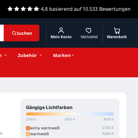
4,8
basierend auf
10.533
Bewertungen
Suchen
Mein Konto
Merkzettel
Warenkorb
n
Zubehör
Marken
Gängige Lichtfarben
2700 K
4000 K
6500 K
extra warmweiß
2700 K
er
warmweiß
3000 K