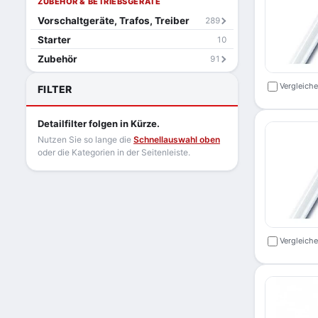
ZUBEHÖR & BETRIEBSGERÄTE
Vorschaltgeräte, Trafos, Treiber
289
Starter
10
Zubehör
91
Vergleich
FILTER
Detailfilter folgen in Kürze.
Nutzen Sie so lange die
Schnellauswahl oben
oder die Kategorien in der Seitenleiste.
Vergleich