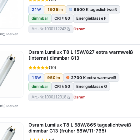
21
W
1925
lm
6500
K tageslichtweiß
dimmbar
CRI ≥ 80
Energieklasse F
Osram
Art.-Nr.
1000112243
en
Merken
Osram Lumilux T8 L 15W/827 extra warmweiß
(Interna) dimmbar G13
(10)
15
W
950
lm
2700
K extra warmweiß
dimmbar
CRI ≥ 80
Energieklasse G
Osram
Art.-Nr.
1000112318
en
Merken
Osram Lumilux T8 L 58W/865 tageslichtweiß
dimmbar G13 (früher 58W/11-765)