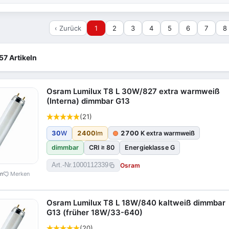
‹ Zurück
1
2
3
4
5
6
7
8
57 Artikeln
Osram Lumilux T8 L 30W/827 extra warmweiß
(Interna) dimmbar G13
(21)
30
W
2400
lm
2700
K extra warmweiß
dimmbar
CRI ≥ 80
Energieklasse G
Osram
Art.-Nr.
1000112339
en
Merken
Osram Lumilux T8 L 18W/840 kaltweiß dimmbar
G13 (früher 18W/33-640)
(20)