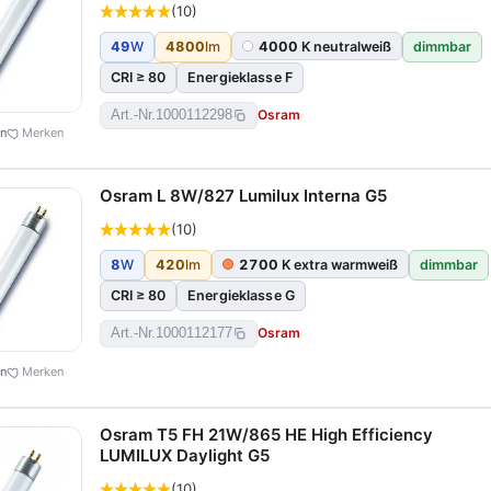
(10)
49
W
4800
lm
4000
K neutralweiß
dimmbar
CRI ≥ 80
Energieklasse F
Osram
Art.-Nr.
1000112298
en
Merken
Osram L 8W/827 Lumilux Interna G5
(10)
8
W
420
lm
2700
K extra warmweiß
dimmbar
CRI ≥ 80
Energieklasse G
Osram
Art.-Nr.
1000112177
en
Merken
Osram T5 FH 21W/865 HE High Efficiency
LUMILUX Daylight G5
(10)