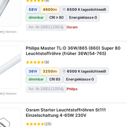
(9)
58
W
4900
lm
6500
K tageslichtweiß
dimmbar
CRI ≥ 80
Energieklasse G
Osram
Art.-Nr.
1000112365
en
Merken
Philips Master TL-D 36W/865 (860) Super 80
Leuchtstoffröhre (früher 36W/54-765)
(9)
36
W
3250
lm
6500
K tageslichtweiß
dimmbar
CRI 85
Energieklasse G
Philips
Art.-Nr.
1000111250
en
Merken
Osram Starter Leuchtstoffröhren St111
Einzelschaltung 4-65W 230V
(25)