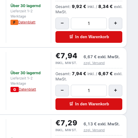
Über 30 lagernd
9,92 €
8,34 €
Gesamt:
inkl. /
exkl.
Lieferzeit 1–2
MwSt.
Werktage
F
Datenblatt
−
+
🛒
In den Warenkorb
€7,94
6,67 €
exkl. MwSt.
zzgl. Versand
INKL. MWST.
Über 30 lagernd
7,94 €
6,67 €
Gesamt:
inkl. /
exkl.
Lieferzeit 1–2
MwSt.
Werktage
G
Datenblatt
−
+
🛒
In den Warenkorb
€7,29
6,13 €
exkl. MwSt.
zzgl. Versand
INKL. MWST.