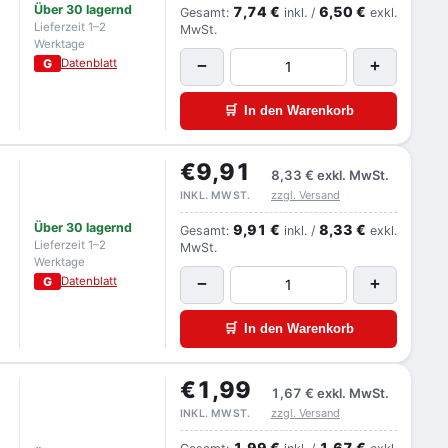
Über 30 lagernd
7,74 €
6,50 €
Gesamt:
inkl. /
exkl.
Lieferzeit 1–2
MwSt.
Werktage
G
Datenblatt
−
+
🛒
In den Warenkorb
€9,91
8,33 €
exkl. MwSt.
zzgl. Versand
INKL. MWST.
Über 30 lagernd
9,91 €
8,33 €
Gesamt:
inkl. /
exkl.
Lieferzeit 1–2
MwSt.
Werktage
G
Datenblatt
−
+
🛒
In den Warenkorb
€1,99
1,67 €
exkl. MwSt.
zzgl. Versand
INKL. MWST.
1,99 €
1,67 €