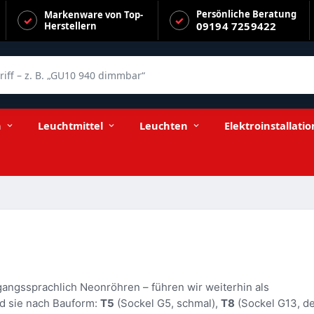
Persönliche Beratung
Markenware von Top-
09194 7259422
Herstellern
f – z. B. „GU10 940 dimmbar“
n
Leuchtmittel
Leuchten
Elektroinstallatio
angssprachlich Neonröhren – führen wir weiterhin als
nd sie nach Bauform:
T5
(Sockel G5, schmal),
T8
(Sockel G13, d