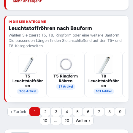
Mehr anzeigen
Ihrer Altröhre: Bauform, Länge und Wattzahl.
Röhren – die Eignung hängt jedoch vom
Betriebsgerät der Leuchte ab und sollte vorab
geprüft werden.
IN DIESER KATEGORIE
Leuchtstoffröhren nach Bauform
Wählen Sie zuerst T5, T8, Ringform oder eine weitere Bauform.
Die passenden Längen finden Sie anschließend auf den T5- und
T8-Kategorieseiten.
T5
T5 Ringform
T8
T
Leuchtstoffröhr
Röhren
Leuchtstoffröhr
en
en
37 Artikel
208 Artikel
161 Artikel
‹ Zurück
1
2
3
4
5
6
7
8
9
10
…
20
Weiter ›