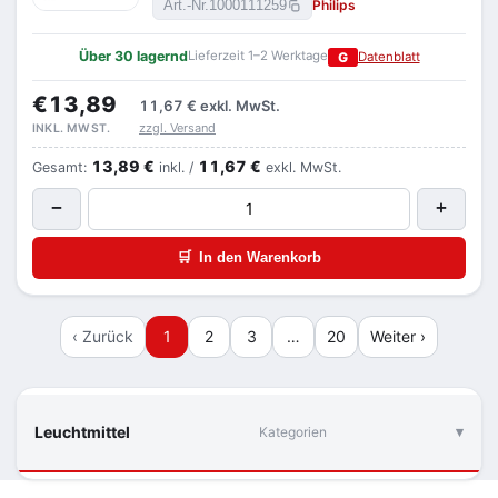
Philips
Art.-Nr.
1000111259
Über 30 lagernd
Lieferzeit 1–2 Werktage
G
Datenblatt
€13,89
11,67 €
exkl. MwSt.
zzgl. Versand
INKL. MWST.
13,89 €
11,67 €
Gesamt:
inkl. /
exkl. MwSt.
−
+
🛒
In den Warenkorb
‹ Zurück
1
2
3
…
20
Weiter ›
Leuchtmittel
Kategorien