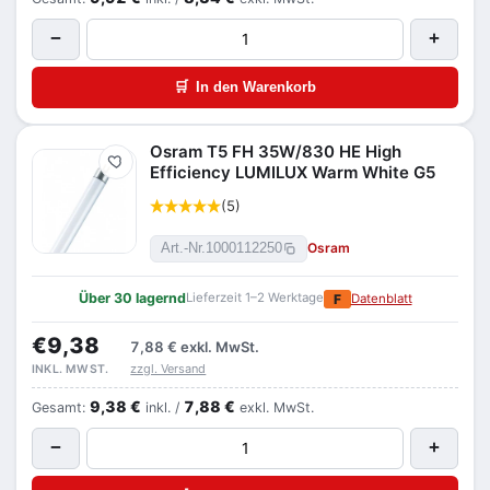
−
+
🛒
In den Warenkorb
Osram T5 FH 35W/830 HE High
Merken
Efficiency LUMILUX Warm White G5
(5)
Osram
Art.-Nr.
1000112250
Über 30 lagernd
Lieferzeit 1–2 Werktage
F
Datenblatt
€9,38
7,88 €
exkl. MwSt.
zzgl. Versand
INKL. MWST.
9,38 €
7,88 €
Gesamt:
inkl. /
exkl. MwSt.
−
+