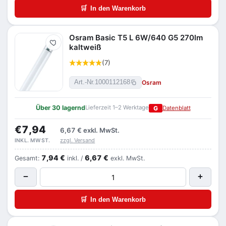
🛒
In den Warenkorb
Osram Basic T5 L 6W/640 G5 270lm
Merken
kaltweiß
(7)
Osram
Art.-Nr.
1000112168
Über 30 lagernd
Lieferzeit 1–2 Werktage
G
Datenblatt
€7,94
6,67 €
exkl. MwSt.
zzgl. Versand
INKL. MWST.
7,94 €
6,67 €
Gesamt:
inkl. /
exkl. MwSt.
−
+
🛒
In den Warenkorb