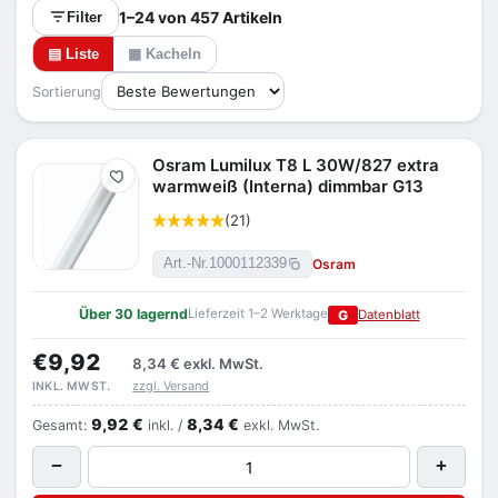
1–24 von 457 Artikeln
Filter
▤ Liste
▦ Kacheln
Sortierung
Osram Lumilux T8 L 30W/827 extra
Merken
warmweiß (Interna) dimmbar G13
(21)
Osram
Art.-Nr.
1000112339
Über 30 lagernd
Lieferzeit 1–2 Werktage
G
Datenblatt
€9,92
8,34 €
exkl. MwSt.
zzgl. Versand
INKL. MWST.
9,92 €
8,34 €
Gesamt:
inkl. /
exkl. MwSt.
−
+