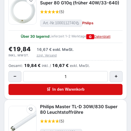
Merken
Super 80 G10q (früher 40W/33-640)
(5)
Philips
Art.-Nr.
1000112740
Über 30 lagernd
Lieferzeit 1–2 Werktage
G
Datenblatt
€19,84
16,67 €
exkl. MwSt.
zzgl. Versand
INKL. MWST.
19,84 €
16,67 €
Gesamt:
inkl. /
exkl. MwSt.
−
+
🛒
In den Warenkorb
Philips Master TL-D 30W/830 Super
Merken
80 Leuchtstoffröhre
(5)