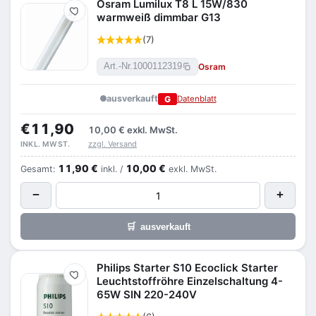
Osram Lumilux T8 L 15W/830
Merken
warmweiß dimmbar G13
(7)
Osram
Art.-Nr.
1000112319
ausverkauft
G
Datenblatt
€11,90
10,00 €
exkl. MwSt.
zzgl. Versand
INKL. MWST.
11,90 €
10,00 €
Gesamt:
inkl. /
exkl. MwSt.
−
+
🛒
ausverkauft
Philips Starter S10 Ecoclick Starter
Merken
Leuchtstoffröhre Einzelschaltung 4-
65W SIN 220-240V