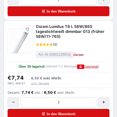
🛒
In den Warenkorb
Osram Lumilux T8 L 58W/865
Merken
tageslichtweiß dimmbar G13 (früher
58W/11-765)
(9)
Osram
Art.-Nr.
1000112365
Über 30 lagernd
Lieferzeit 1–2 Werktage
G
Datenblatt
€7,74
6,50 €
exkl. MwSt.
zzgl. Versand
INKL. MWST.
7,74 €
6,50 €
Gesamt:
inkl. /
exkl. MwSt.
−
+
🛒
In den Warenkorb