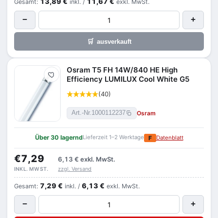
13,89 €
11,67 €
Gesamt:
inkl. /
exkl. MwSt.
−
+
🛒
ausverkauft
Osram T5 FH 14W/840 HE High
Merken
Efficiency LUMILUX Cool White G5
(40)
Osram
Art.-Nr.
1000112237
Über 30 lagernd
Lieferzeit 1–2 Werktage
F
Datenblatt
€7,29
6,13 €
exkl. MwSt.
zzgl. Versand
INKL. MWST.
7,29 €
6,13 €
Gesamt:
inkl. /
exkl. MwSt.
−
+