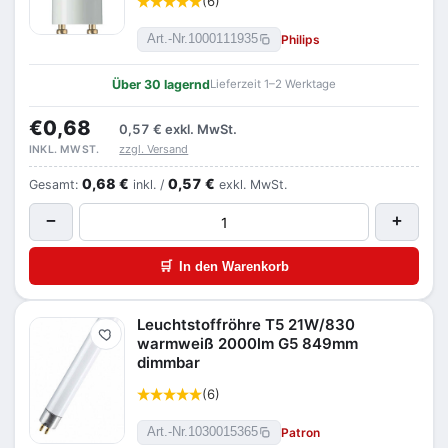
(6)
Philips
Art.-Nr.
1000111935
Über 30 lagernd
Lieferzeit 1–2 Werktage
€0,68
0,57 €
exkl. MwSt.
zzgl. Versand
INKL. MWST.
0,68 €
0,57 €
Gesamt:
inkl. /
exkl. MwSt.
−
+
🛒
In den Warenkorb
Leuchtstoffröhre T5 21W/830
Merken
warmweiß 2000lm G5 849mm
dimmbar
(6)
Patron
Art.-Nr.
1030015365