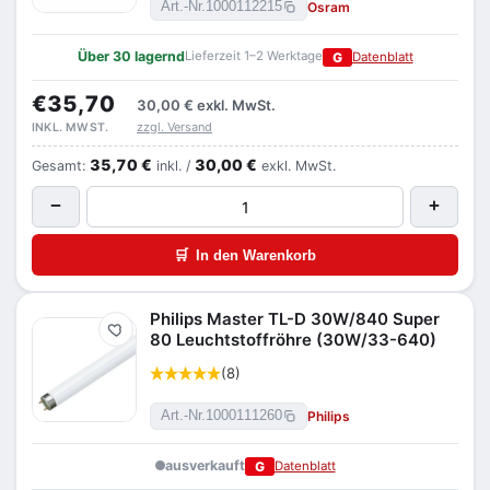
Osram
Art.-Nr.
1000112215
Über 30 lagernd
Lieferzeit 1–2 Werktage
G
Datenblatt
€35,70
30,00 €
exkl. MwSt.
zzgl. Versand
INKL. MWST.
35,70 €
30,00 €
Gesamt:
inkl. /
exkl. MwSt.
−
+
🛒
In den Warenkorb
Philips Master TL-D 30W/840 Super
Merken
80 Leuchtstoffröhre (30W/33-640)
(8)
Philips
Art.-Nr.
1000111260
ausverkauft
G
Datenblatt