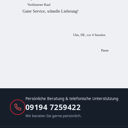
Verifizierter Kauf
Verif
Guter Service, schnelle Lieferung!
freundl
empfeh
Ulm, DE, vor 4 Stunden
Pause
Persönliche Beratung & telefonische Unterstützung
09194 7259422
Wir beraten Sie gerne persönlich.