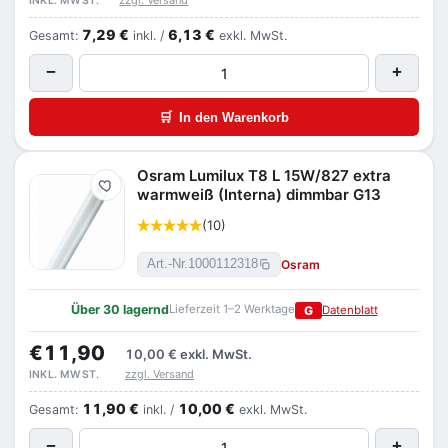
zzgl. Versand
INKL. MWST.
7,29 €
6,13 €
Gesamt:
inkl. /
exkl. MwSt.
−
+
🛒
In den Warenkorb
Osram Lumilux T8 L 15W/827 extra
Merken
warmweiß (Interna) dimmbar G13
(10)
Osram
Art.-Nr.
1000112318
Über 30 lagernd
Lieferzeit 1–2 Werktage
G
Datenblatt
€11,90
10,00 €
exkl. MwSt.
zzgl. Versand
INKL. MWST.
11,90 €
10,00 €
Gesamt:
inkl. /
exkl. MwSt.
−
+