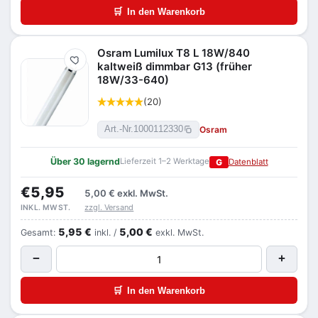
🛒
In den Warenkorb
Osram Lumilux T8 L 18W/840
Merken
kaltweiß dimmbar G13 (früher
18W/33-640)
(20)
Osram
Art.-Nr.
1000112330
Über 30 lagernd
Lieferzeit 1–2 Werktage
G
Datenblatt
€5,95
5,00 €
exkl. MwSt.
zzgl. Versand
INKL. MWST.
5,95 €
5,00 €
Gesamt:
inkl. /
exkl. MwSt.
−
+
🛒
In den Warenkorb