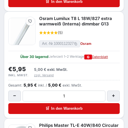
🛒
In den Warenkorb
Osram Lumilux T8 L 18W/827 extra
Merken
warmweiß (Interna) dimmbar G13
(5)
Osram
Art.-Nr.
1000112327
Über 30 lagernd
Lieferzeit 1–2 Werktage
G
Datenblatt
€5,95
5,00 €
exkl. MwSt.
zzgl. Versand
INKL. MWST.
5,95 €
5,00 €
Gesamt:
inkl. /
exkl. MwSt.
−
+
🛒
In den Warenkorb
Philips Master TL-E 40W/840 Circular