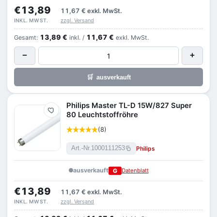
€13,89
11,67 €
exkl. MwSt.
zzgl. Versand
INKL. MWST.
13,89 €
11,67 €
Gesamt:
inkl. /
exkl. MwSt.
−
+
🛒
ausverkauft
Philips Master TL-D 15W/827 Super
Merken
80 Leuchtstoffröhre
(8)
Philips
Art.-Nr.
1000111253
ausverkauft
G
Datenblatt
€13,89
11,67 €
exkl. MwSt.
zzgl. Versand
INKL. MWST.