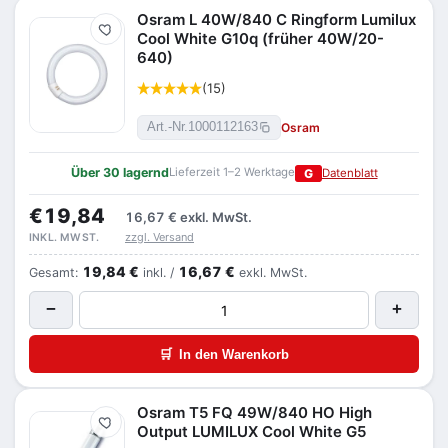
Osram L 40W/840 C Ringform Lumilux
Merken
Cool White G10q (früher 40W/20-
640)
(15)
Osram
Art.-Nr.
1000112163
Über 30 lagernd
Lieferzeit 1–2 Werktage
G
Datenblatt
€19,84
16,67 €
exkl. MwSt.
zzgl. Versand
INKL. MWST.
19,84 €
16,67 €
Gesamt:
inkl. /
exkl. MwSt.
−
+
🛒
In den Warenkorb
Osram T5 FQ 49W/840 HO High
Merken
Output LUMILUX Cool White G5