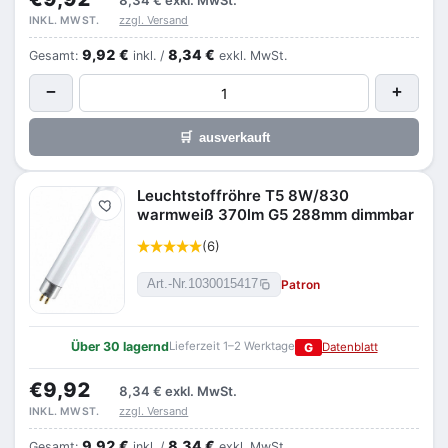
8,34 €
exkl. MwSt.
zzgl. Versand
INKL. MWST.
9,92 €
8,34 €
Gesamt:
inkl. /
exkl. MwSt.
−
+
🛒
ausverkauft
Leuchtstoffröhre T5 8W/830
Merken
warmweiß 370lm G5 288mm dimmbar
(6)
Patron
Art.-Nr.
1030015417
Über 30 lagernd
Lieferzeit 1–2 Werktage
G
Datenblatt
€9,92
8,34 €
exkl. MwSt.
zzgl. Versand
INKL. MWST.
9,92 €
8,34 €
Gesamt:
inkl. /
exkl. MwSt.