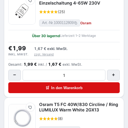
Merken
Einzelschaltung 4-65W 230V
(25)
Osram
Art.-Nr.
1000112809
Über 30 lagernd
Lieferzeit 1–2 Werktage
€1,99
1,67 €
exkl. MwSt.
zzgl. Versand
INKL. MWST.
1,99 €
1,67 €
Gesamt:
inkl. /
exkl. MwSt.
−
+
🛒
In den Warenkorb
Osram T5 FC 40W/830 Circline / Ring
Merken
LUMILUX Warm White 2GX13
(8)