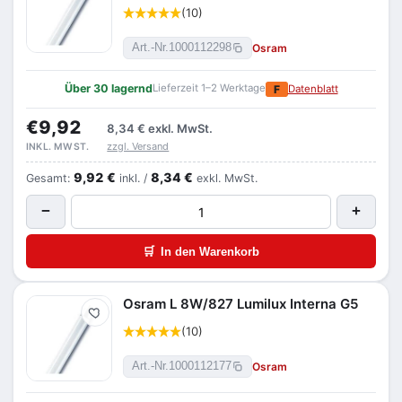
(10)
Osram
Art.-Nr.
1000112298
Über 30 lagernd
Lieferzeit 1–2 Werktage
F
Datenblatt
€9,92
8,34 €
exkl. MwSt.
zzgl. Versand
INKL. MWST.
9,92 €
8,34 €
Gesamt:
inkl. /
exkl. MwSt.
−
+
🛒
In den Warenkorb
Osram L 8W/827 Lumilux Interna G5
Merken
(10)
Osram
Art.-Nr.
1000112177