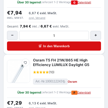
Über 30 lagernd
Lieferzeit 1–2 Werktage
G
Datenblatt
€7,94
6,67 €
exkl. MwSt.
zzgl. Versand
INKL. MWST.
7,94 €
6,67 €
Gesamt:
inkl. /
exkl. MwSt.
−
+
🛒
In den Warenkorb
Osram T5 FH 21W/865 HE High
Merken
Efficiency LUMILUX Daylight G5
(10)
Osram
Art.-Nr.
1000112243
Über 30 lagernd
Lieferzeit 1–2 Werktage
F
Datenblatt
€7,29
6,13 €
exkl. MwSt.