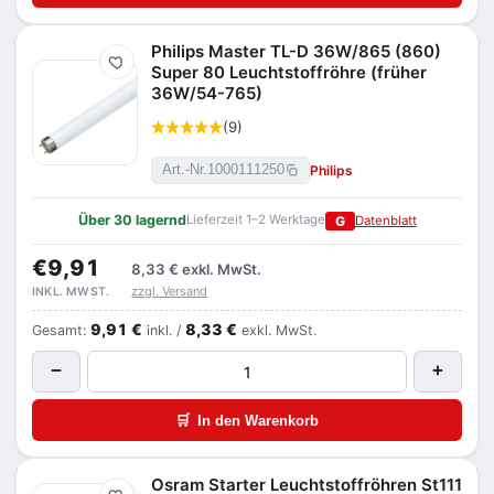
Philips Master TL-D 36W/865 (860)
Merken
Super 80 Leuchtstoffröhre (früher
36W/54-765)
(9)
Philips
Art.-Nr.
1000111250
Über 30 lagernd
Lieferzeit 1–2 Werktage
G
Datenblatt
€9,91
8,33 €
exkl. MwSt.
zzgl. Versand
INKL. MWST.
9,91 €
8,33 €
Gesamt:
inkl. /
exkl. MwSt.
−
+
🛒
In den Warenkorb
Osram Starter Leuchtstoffröhren St111