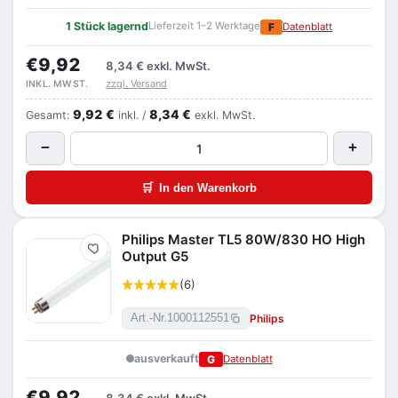
1 Stück lagernd
Lieferzeit 1–2 Werktage
F
Datenblatt
€9,92
8,34 €
exkl. MwSt.
zzgl. Versand
INKL. MWST.
9,92 €
8,34 €
Gesamt:
inkl. /
exkl. MwSt.
−
+
🛒
In den Warenkorb
Philips Master TL5 80W/830 HO High
Merken
Output G5
(6)
Philips
Art.-Nr.
1000112551
ausverkauft
G
Datenblatt
€9,92