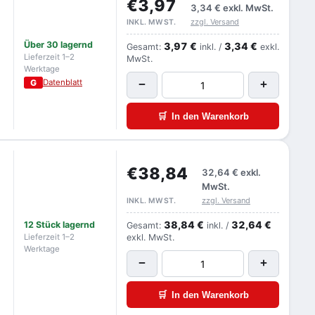
€3,97
3,34 €
exkl. MwSt.
zzgl. Versand
INKL. MWST.
Über 30 lagernd
3,97 €
3,34 €
Gesamt:
inkl. /
exkl.
Lieferzeit 1–2
MwSt.
Werktage
G
Datenblatt
−
+
🛒
In den Warenkorb
€38,84
32,64 €
exkl.
MwSt.
zzgl. Versand
INKL. MWST.
38,84 €
32,64 €
12 Stück lagernd
Gesamt:
inkl. /
Lieferzeit 1–2
exkl. MwSt.
Werktage
−
+
🛒
In den Warenkorb