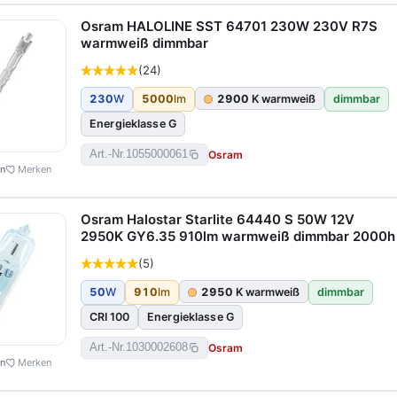
Osram HALOLINE SST 64701 230W 230V R7S
warmweiß dimmbar
(24)
230
W
5000
lm
2900
K warmweiß
dimmbar
Energieklasse G
Osram
Art.-Nr.
1055000061
en
Merken
Osram Halostar Starlite 64440 S 50W 12V
2950K GY6.35 910lm warmweiß dimmbar 2000h
(5)
50
W
910
lm
2950
K warmweiß
dimmbar
CRI 100
Energieklasse G
Osram
Art.-Nr.
1030002608
en
Merken