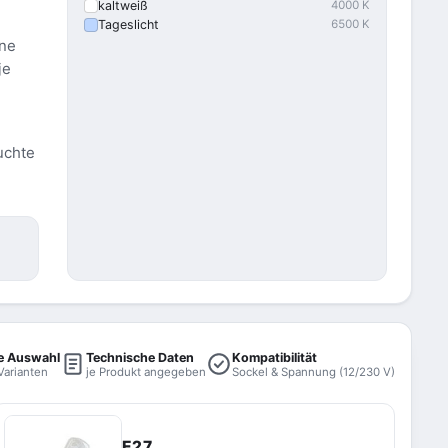
kaltweiß
4000 K
Tageslicht
6500 K
ine
je
uchte
e Auswahl
Technische Daten
Kompatibilität
Varianten
je Produkt angegeben
Sockel & Spannung (12/230 V)
E27