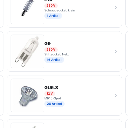
230 V
Schraubsockel, klein
1 Artikel
G9
230 V
Stiftsockel, Netz
16 Artikel
GU5.3
12 V
MR16-Spot
26 Artikel