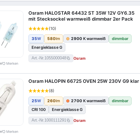
Osram HALOSTAR 64432 ST 35W 12V GY6.35
mit Stecksockel warmweiß dimmbar 2er Pack
(10)
35
W
580
lm
2900
K warmweiß
dimmbar
Energieklasse G
Osram
Art.-Nr.
1055000048
en
Merken
Osram HALOPIN 66725 OVEN 25W 230V G9 klar
(8)
25
W
260
lm
2700
K warmweiß
dimmbar
CRI 100
Energieklasse G
Osram
Art.-Nr.
1000111291
en
Merken