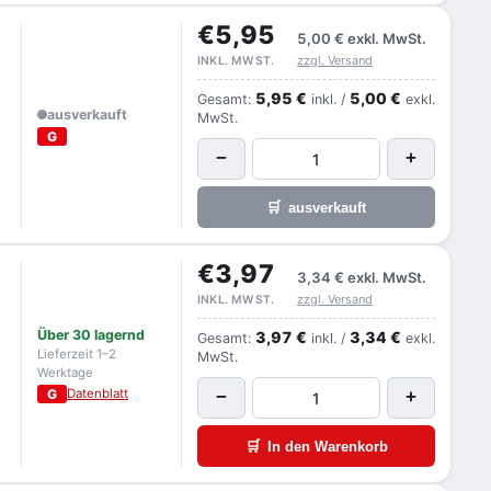
€5,95
5,00 €
exkl. MwSt.
zzgl. Versand
INKL. MWST.
5,95 €
5,00 €
Gesamt:
inkl. /
exkl.
ausverkauft
MwSt.
G
−
+
🛒
ausverkauft
€3,97
3,34 €
exkl. MwSt.
zzgl. Versand
INKL. MWST.
Über 30 lagernd
3,97 €
3,34 €
Gesamt:
inkl. /
exkl.
Lieferzeit 1–2
MwSt.
Werktage
G
Datenblatt
−
+
🛒
In den Warenkorb