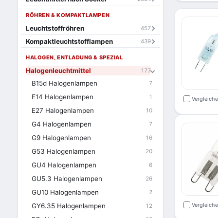
RÖHREN & KOMPAKTLAMPEN
Leuchtstoffröhren
457
Kompaktleuchtstofflampen
439
HALOGEN, ENTLADUNG & SPEZIAL
Halogenleuchtmittel
177
B15d Halogenlampen
7
E14 Halogenlampen
1
Vergleich
E27 Halogenlampen
10
G4 Halogenlampen
7
G9 Halogenlampen
16
G53 Halogenlampen
20
GU4 Halogenlampen
6
GU5.3 Halogenlampen
26
GU10 Halogenlampen
2
Vergleich
GY6.35 Halogenlampen
12