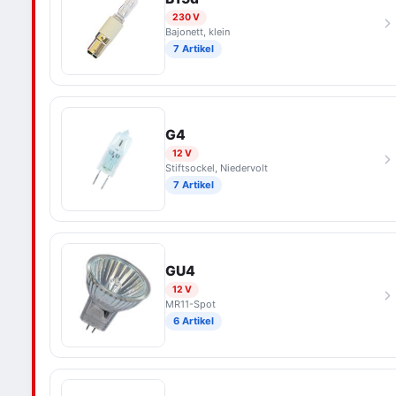
230 V
Bajonett, klein
7 Artikel
G4
12 V
Stiftsockel, Niedervolt
7 Artikel
GU4
12 V
MR11-Spot
6 Artikel