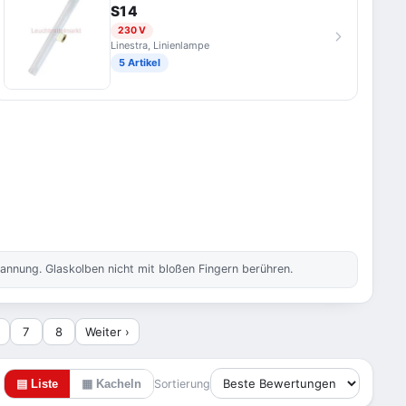
S14
230 V
Linestra, Linienlampe
5 Artikel
annung. Glaskolben nicht mit bloßen Fingern berühren.
7
8
Weiter ›
▤ Liste
▦ Kacheln
Sortierung