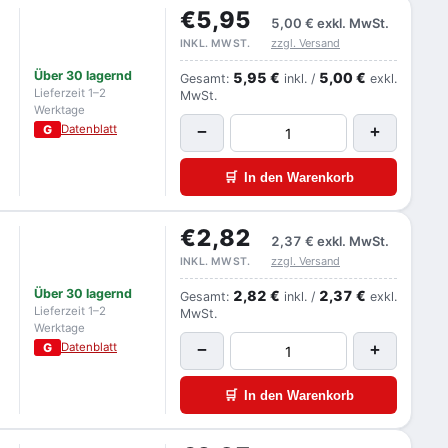
€5,95
5,00 €
exkl. MwSt.
zzgl. Versand
INKL. MWST.
Über 30 lagernd
5,95 €
5,00 €
Gesamt:
inkl. /
exkl.
Lieferzeit 1–2
MwSt.
Werktage
G
Datenblatt
−
+
🛒
In den Warenkorb
€2,82
2,37 €
exkl. MwSt.
zzgl. Versand
INKL. MWST.
Über 30 lagernd
2,82 €
2,37 €
Gesamt:
inkl. /
exkl.
Lieferzeit 1–2
MwSt.
Werktage
G
Datenblatt
−
+
🛒
In den Warenkorb