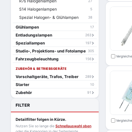
R7s Halogenlampen
27
S14 Halogenlampen
5
Spezial Halogen- & Glühlampen
38
Glühlampen
17
Entladungslampen
263
Speziallampen
197
Studio-, Projektions- und Fotolampe
305
Vergleich
Fahrzeugbeleuchtung
156
ZUBEHÖR & BETRIEBSGERÄTE
Vorschaltgeräte, Trafos, Treiber
289
Starter
10
Zubehör
91
FILTER
Detailfilter folgen in Kürze.
Vergleich
Nutzen Sie so lange die
Schnellauswahl oben
oder die Kategorien in der Seitenleiste.