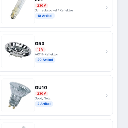
230 V
Schraubsockel / Reflektor
10 Artikel
G53
12 V
AR111-Reflektor
20 Artikel
GU10
230 V
Spot, Netz
2 Artikel