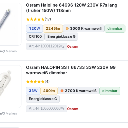
Osram Haloline 64696 120W 230V R7s lang
(früher 150W) 118mm
(17)
120
W
2245
lm
3000
K warmweiß
dimmbar
CRI 100
Energieklasse G
Osram
Art.-Nr.
1000112019
en
Merken
Osram HALOPIN SST 66733 33W 230V G9
warmweiß dimmbar
(4)
33
W
460
lm
2700
K warmweiß
dimmbar
Energieklasse G
Osram
Art.-Nr.
1055000068
en
Merken