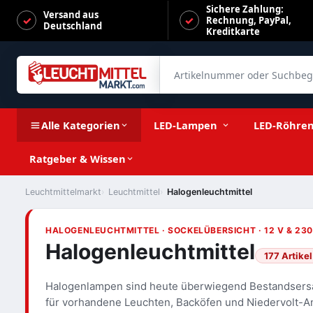
Sichere Zahlung:
Versand aus
Rechnung, PayPal,
Deutschland
Kreditkarte
Artikelnummer oder Suchbegrif
Alle Kategorien
LED-Lampen
LED-Röhre
Ratgeber & Wissen
Leuchtmittelmarkt
Leuchtmittel
Halogenleuchtmittel
HALOGENLEUCHTMITTEL · SOCKELÜBERSICHT · 12 V & 230
Halogenleuchtmittel
177 Artikel
Halogenlampen sind heute überwiegend Bestandsersatz
für vorhandene Leuchten, Backöfen und Niedervolt-An