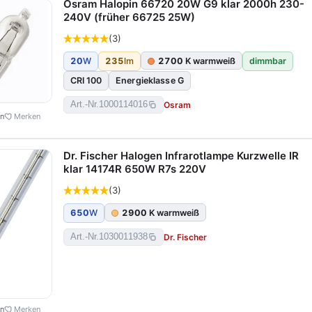
Osram Halopin 66720 20W G9 klar 2000h 230-
240V (früher 66725 25W)
(3)
20
W
235
lm
2700
K warmweiß
dimmbar
CRI 100
Energieklasse G
Osram
Art.-Nr.
1000114016
en
Merken
Dr. Fischer Halogen Infrarotlampe Kurzwelle IR
klar 14174R 650W R7s 220V
(3)
650
W
2900
K warmweiß
Dr. Fischer
Art.-Nr.
1030011938
en
Merken