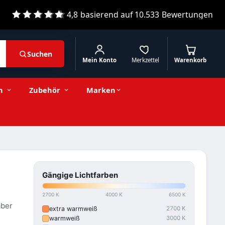
4,8
basierend auf
10.533
Bewertungen
Suchen
Mein Konto
Merkzettel
Warenkorb
n
Zubehör
Marken
Gängige Lichtfarben
2700 K
4000 K
6500 K
aber
extra warmweiß
2700 K
warmweiß
3000 K