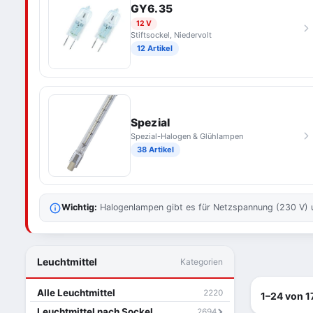
GY6.35
12 V
Stiftsockel, Niedervolt
12 Artikel
Spezial
Spezial-Halogen & Glühlampen
38 Artikel
Wichtig:
Halogenlampen gibt es für Netzspannung (230 V) und
Leuchtmittel
Kategorien
Alle Leuchtmittel
2220
1–24 von 1
Leuchtmittel nach Sockel
2694