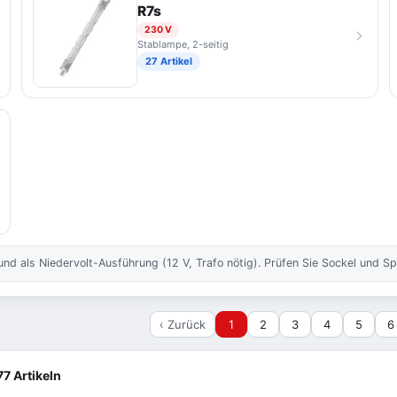
R7s
230 V
Stablampe, 2-seitig
27 Artikel
 als Niedervolt-Ausführung (12 V, Trafo nötig). Prüfen Sie Sockel und Sp
‹ Zurück
1
2
3
4
5
6
77 Artikeln