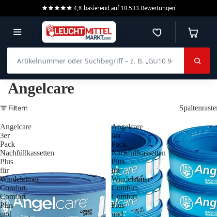
4,8
basierend auf
10.533
Bewertungen
Merkzettel
Warenko
Artikelnummer oder Suchbegriff – z. B. „GU10 940 dimmbar“
Angelcare
Filtern
Spaltenraste
Angelcare
Angelcare
3er
6er
Pack
Pack
Nachfüllkassetten
Nachfüllkassetten
Plus
Plus
für
für
Windeleimer
Windeleimer
Comfort,
Comfort,
Comfort
Comfort
Plus
Plus
und
und