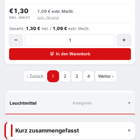
€1,30
1,09 €
exkl. MwSt.
zzgl. Versand
INKL. MWST.
1,30 €
1,09 €
Gesamt:
inkl. /
exkl. MwSt.
−
+
🛒
In den Warenkorb
‹ Zurück
1
2
3
4
Weiter ›
Leuchtmittel
Kategorien
Kurz zusammengefasst