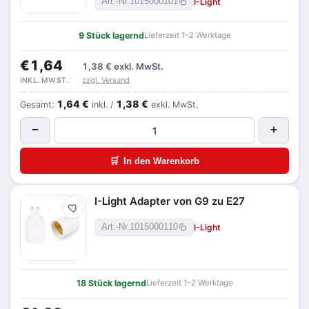
I-Light
Art.-Nr.
1015000101
9 Stück lagernd
Lieferzeit 1–2 Werktage
€1,64
1,38 €
exkl. MwSt.
zzgl. Versand
INKL. MWST.
1,64 €
1,38 €
Gesamt:
inkl. /
exkl. MwSt.
−
+
🛒
In den Warenkorb
I-Light Adapter von G9 zu E27
Merken
I-Light
Art.-Nr.
1015000110
18 Stück lagernd
Lieferzeit 1–2 Werktage