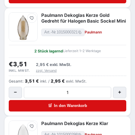
Paulmann Dekoglas Kerze Gold
Merken
Gedreht für Halogen Basic Sockel Mini
Paulmann
Art.-Nr.
1015000321
2 Stück lagernd
Lieferzeit 1–2 Werktage
€3,51
2,95 €
exkl. MwSt.
zzgl. Versand
INKL. MWST.
3,51 €
2,95 €
Gesamt:
inkl. /
exkl. MwSt.
−
+
🛒
In den Warenkorb
Paulmann Dekoglas Kerze Klar
Merken
Paulmann
Art.-Nr.
1015000298