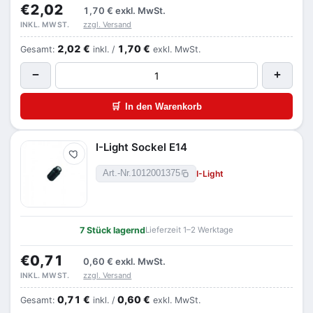
€2,02
1,70 €
exkl. MwSt.
zzgl. Versand
INKL. MWST.
2,02 €
1,70 €
Gesamt:
inkl. /
exkl. MwSt.
−
+
🛒
In den Warenkorb
I-Light Sockel E14
Merken
I-Light
Art.-Nr.
1012001375
7 Stück lagernd
Lieferzeit 1–2 Werktage
€0,71
0,60 €
exkl. MwSt.
zzgl. Versand
INKL. MWST.
0,71 €
0,60 €
Gesamt:
inkl. /
exkl. MwSt.