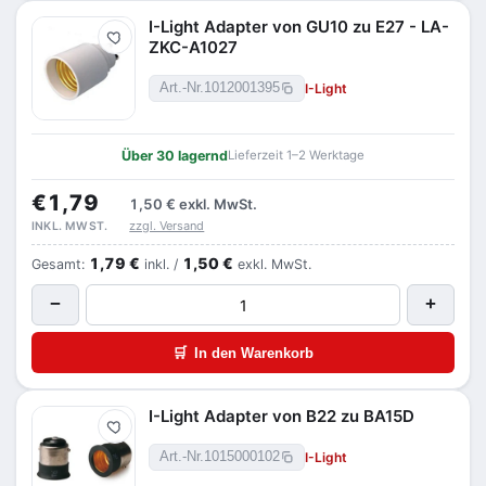
I-Light Adapter von GU10 zu E27 - LA-
Merken
ZKC-A1027
I-Light
Art.-Nr.
1012001395
Über 30 lagernd
Lieferzeit 1–2 Werktage
€1,79
1,50 €
exkl. MwSt.
zzgl. Versand
INKL. MWST.
1,79 €
1,50 €
Gesamt:
inkl. /
exkl. MwSt.
−
+
🛒
In den Warenkorb
I-Light Adapter von B22 zu BA15D
Merken
I-Light
Art.-Nr.
1015000102