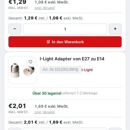
€1,29
1,08 €
exkl. MwSt.
zzgl. Versand
INKL. MWST.
1,29 €
1,08 €
Gesamt:
inkl. /
exkl. MwSt.
−
+
🛒
In den Warenkorb
I-Light Adapter von E27 zu E14
Merken
I-Light
Art.-Nr.
1012001380
Über 30 lagernd
Lieferzeit 1–2 Werktage
€2,01
1,69 €
exkl. MwSt.
zzgl. Versand
INKL. MWST.
2,01 €
1,69 €
Gesamt:
inkl. /
exkl. MwSt.