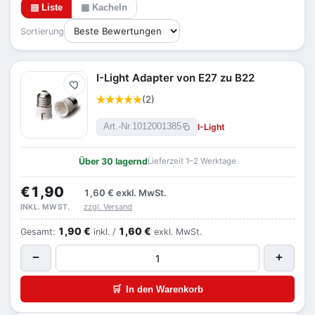
▤ Liste
▦ Kacheln
Sortierung
I-Light Adapter von E27 zu B22
Merken
(2)
I-Light
Art.-Nr.
1012001385
Über 30 lagernd
Lieferzeit 1–2 Werktage
€1,90
1,60 €
exkl. MwSt.
zzgl. Versand
INKL. MWST.
1,90 €
1,60 €
Gesamt:
inkl. /
exkl. MwSt.
−
+
🛒
In den Warenkorb