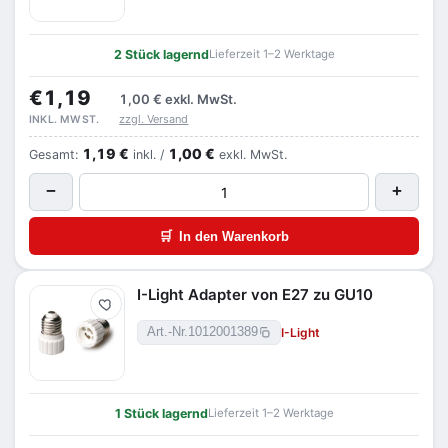
2 Stück lagernd
Lieferzeit 1–2 Werktage
€1,19
1,00 €
exkl. MwSt.
zzgl. Versand
INKL. MWST.
1,19 €
1,00 €
Gesamt:
inkl. /
exkl. MwSt.
−
+
🛒
In den Warenkorb
I-Light Adapter von E27 zu GU10
Merken
I-Light
Art.-Nr.
1012001389
1 Stück lagernd
Lieferzeit 1–2 Werktage