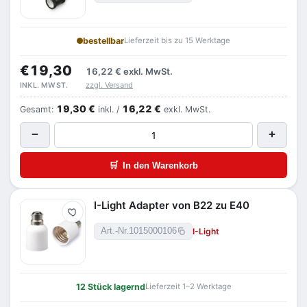
bestellbar
Lieferzeit bis zu 15 Werktage
€19,30
16,22 €
exkl. MwSt.
zzgl. Versand
INKL. MWST.
19,30 €
16,22 €
Gesamt:
inkl. /
exkl. MwSt.
−
+
🛒
In den Warenkorb
I-Light Adapter von B22 zu E40
Merken
I-Light
Art.-Nr.
1015000106
12 Stück lagernd
Lieferzeit 1–2 Werktage