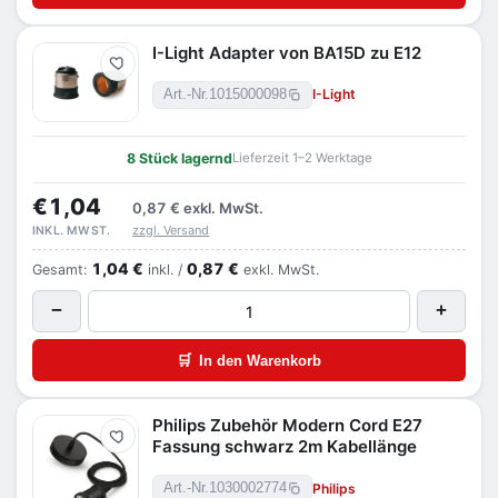
I-Light Adapter von BA15D zu E12
Merken
I-Light
Art.-Nr.
1015000098
8 Stück lagernd
Lieferzeit 1–2 Werktage
€1,04
0,87 €
exkl. MwSt.
zzgl. Versand
INKL. MWST.
1,04 €
0,87 €
Gesamt:
inkl. /
exkl. MwSt.
−
+
🛒
In den Warenkorb
Philips Zubehör Modern Cord E27
Merken
Fassung schwarz 2m Kabellänge
Philips
Art.-Nr.
1030002774