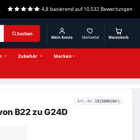
4,8
basierend auf
10.532
Bewertungen
Suchen
Mein Konto
Merkzettel
Warenkorb
1,96 € inkl. MwSt.
Stückzahl
−
+
In den Warenkorb
1,65 € exkl. MwSt.
n
Zubehör
Marken
Art.-Nr.
1015000104
 von B22 zu G24D