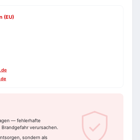
n (EU)
.de
.de
ragen — fehlerhafte
d Brandgefahr verursachen.
entsorgen, sondern als