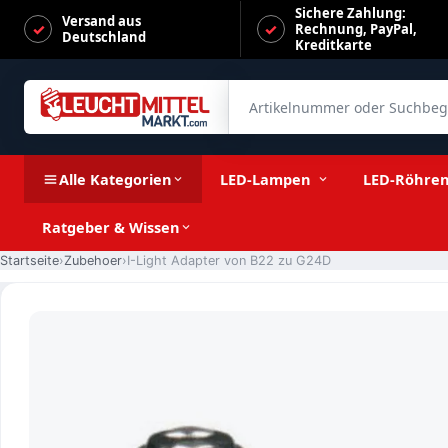
Sichere Zahlung:
Versand aus
Rechnung, PayPal,
Deutschland
Kreditkarte
Artikelnummer oder Suchbegrif
I-Light Adapter von B22 zu G24D
Alle Kategorien
LED-Lampen
LED-Röhre
Ratgeber & Wissen
Startseite
Zubehoer
I-Light Adapter von B22 zu G24D