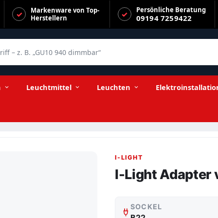
Persönliche Beratung
Markenware von Top-
09194 7259422
Herstellern
f – z. B. „GU10 940 dimmbar“
n
Leuchtmittel
Leuchten
Elektroinstallatio
I-LIGHT
I-Light Adapter
SOCKEL
B22