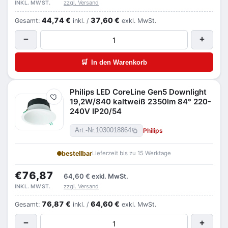
zzgl. Versand
INKL. MWST.
44,74 €
37,60 €
Gesamt:
inkl. /
exkl. MwSt.
−
+
🛒
In den Warenkorb
Philips LED CoreLine Gen5 Downlight
Merken
19,2W/840 kaltweiß 2350lm 84° 220-
240V IP20/54
Philips
Art.-Nr.
1030018864
bestellbar
Lieferzeit bis zu 15 Werktage
€76,87
64,60 €
exkl. MwSt.
zzgl. Versand
INKL. MWST.
76,87 €
64,60 €
Gesamt:
inkl. /
exkl. MwSt.
−
+