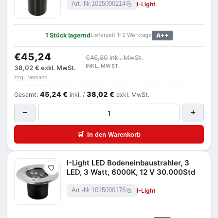
I-Light
Art.-Nr.
1015000214
1 Stück lagernd
Lieferzeit 1–2 Werktage
A++
€45,24
€46,80 inkl. MwSt.
INKL. MWST.
38,02 €
exkl. MwSt.
zzgl. Versand
45,24 €
38,02 €
Gesamt:
inkl. /
exkl. MwSt.
−
+
🛒
In den Warenkorb
I-Light LED Bodeneinbaustrahler, 3
Merken
LED, 3 Watt, 6000K, 12 V 30.000Std
I-Light
Art.-Nr.
1015000176