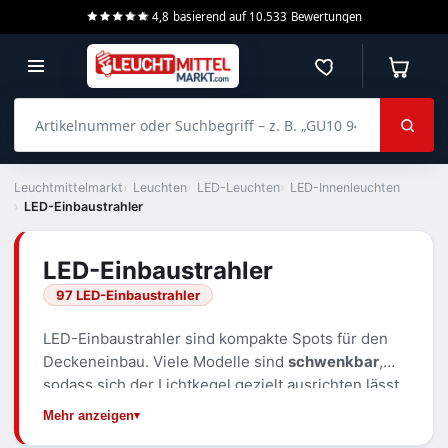
4,8
basierend auf
10.533
Bewertungen
Merkzettel
Warenko
Artikelnummer oder Suchbegriff – z. B. „GU10 940 dimmbar“
Leuchtmittelmarkt
Leuchten
LED-Leuchten
LED-Innenleuchten
LED-Einbaustrahler
LED-Einbaustrahler
97 LED-Einbaustrahler
LED-Einbaustrahler sind kompakte Spots für den
Deckeneinbau. Viele Modelle sind
schwenkbar
,
sodass sich der Lichtkegel gezielt ausrichten lässt,
etwa auf eine Wand, ein Bild oder eine
Mehr anzeigen
Arbeitsfläche. Über den
Abstrahlwinkel
bestimmen