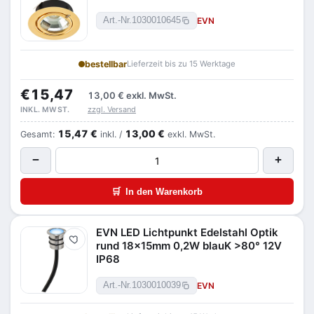
EVN
Art.-Nr.
1030010645
bestellbar
Lieferzeit bis zu 15 Werktage
€15,47
13,00 €
exkl. MwSt.
zzgl. Versand
INKL. MWST.
15,47 €
13,00 €
Gesamt:
inkl. /
exkl. MwSt.
−
+
🛒
In den Warenkorb
EVN LED Lichtpunkt Edelstahl Optik
Merken
rund 18x15mm 0,2W blauK >80° 12V
IP68
EVN
Art.-Nr.
1030010039