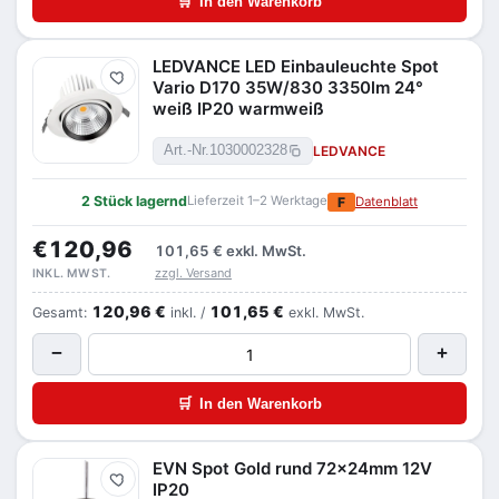
🛒
In den Warenkorb
LEDVANCE LED Einbauleuchte Spot
Merken
Vario D170 35W/830 3350lm 24°
weiß IP20 warmweiß
LEDVANCE
Art.-Nr.
1030002328
2 Stück lagernd
Lieferzeit 1–2 Werktage
F
Datenblatt
€120,96
101,65 €
exkl. MwSt.
zzgl. Versand
INKL. MWST.
120,96 €
101,65 €
Gesamt:
inkl. /
exkl. MwSt.
−
+
🛒
In den Warenkorb
EVN Spot Gold rund 72x24mm 12V
Merken
IP20