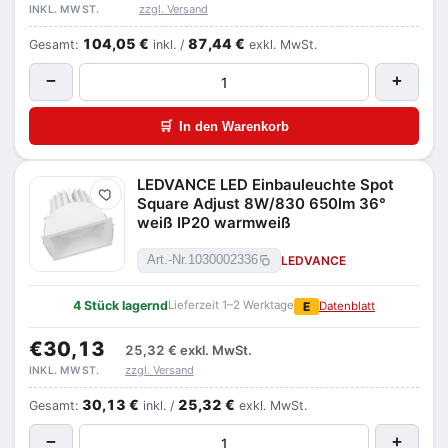
zzgl. Versand
INKL. MWST.
104,05 €
87,44 €
Gesamt:
inkl. /
exkl. MwSt.
−
+
🛒
In den Warenkorb
LEDVANCE LED Einbauleuchte Spot
Merken
Square Adjust 8W/830 650lm 36°
weiß IP20 warmweiß
LEDVANCE
Art.-Nr.
1030002336
4 Stück lagernd
Lieferzeit 1–2 Werktage
E
Datenblatt
€30,13
25,32 €
exkl. MwSt.
zzgl. Versand
INKL. MWST.
30,13 €
25,32 €
Gesamt:
inkl. /
exkl. MwSt.
−
+