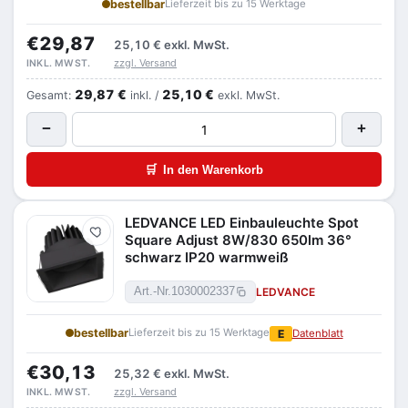
bestellbar
Lieferzeit bis zu 15 Werktage
€29,87
25,10 €
exkl. MwSt.
zzgl. Versand
INKL. MWST.
29,87 €
25,10 €
Gesamt:
inkl. /
exkl. MwSt.
−
+
🛒
In den Warenkorb
LEDVANCE LED Einbauleuchte Spot
Merken
Square Adjust 8W/830 650lm 36°
schwarz IP20 warmweiß
LEDVANCE
Art.-Nr.
1030002337
bestellbar
Lieferzeit bis zu 15 Werktage
E
Datenblatt
€30,13
25,32 €
exkl. MwSt.
zzgl. Versand
INKL. MWST.