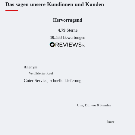
Das sagen unsere Kundinnen und Kunden
Hervorragend
4,79
Sterne
10.533
Bewertungen
Anonym
Anony
Verifizierter Kauf
Verif
Guter Service, schnelle Lieferung!
freundl
empfeh
Ulm, DE, vor 8 Stunden
Pause