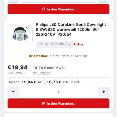
🛒
In den Warenkorb
Philips LED CoreLine Gen5 Downlight
Merken
9,8W/830 warmweiß 1200lm 60°
220-240V IP20/54
Philips
Art.-Nr.
1030018863
bestellbar
Lieferzeit bis zu 15 Werktage
€19,94
16,76 €
exkl. MwSt.
zzgl. Versand
INKL. MWST.
19,94 €
16,76 €
Gesamt:
inkl. /
exkl. MwSt.
−
+
🛒
In den Warenkorb