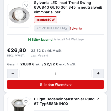
Sylvania LED Inset Trend Swing
Merken
6W/840 GU10 36° 345lm neutralweiß
dimmbar silber
ersetzt
40
W
Sylvania
Art.-Nr.
1030002006
14 Stück lagernd
Lieferzeit 1–2 Werktage
€26,80
22,52 €
exkl. MwSt.
zzgl. Versand
INKL. MWST.
26,80 €
22,52 €
Gesamt:
inkl. /
exkl. MwSt.
−
+
🛒
In den Warenkorb
I-Light Bodeneinbaustrahler Rund IP
Merken
67 Typ6583b INOX