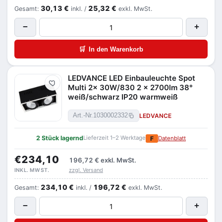
30,13 €
25,32 €
Gesamt:
inkl. /
exkl. MwSt.
−
+
🛒
In den Warenkorb
LEDVANCE LED Einbauleuchte Spot
Merken
Multi 2x 30W/830 2 x 2700lm 38°
weiß/schwarz IP20 warmweiß
LEDVANCE
Art.-Nr.
1030002332
2 Stück lagernd
Lieferzeit 1–2 Werktage
F
Datenblatt
€234,10
196,72 €
exkl. MwSt.
zzgl. Versand
INKL. MWST.
234,10 €
196,72 €
Gesamt:
inkl. /
exkl. MwSt.
−
+