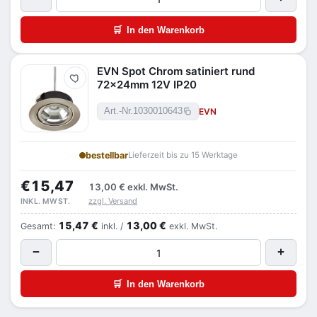
🛒
In den Warenkorb
EVN Spot Chrom satiniert rund
Merken
72x24mm 12V IP20
EVN
Art.-Nr.
1030010643
bestellbar
Lieferzeit bis zu 15 Werktage
€15,47
13,00 €
exkl. MwSt.
zzgl. Versand
INKL. MWST.
15,47 €
13,00 €
Gesamt:
inkl. /
exkl. MwSt.
−
+
🛒
In den Warenkorb