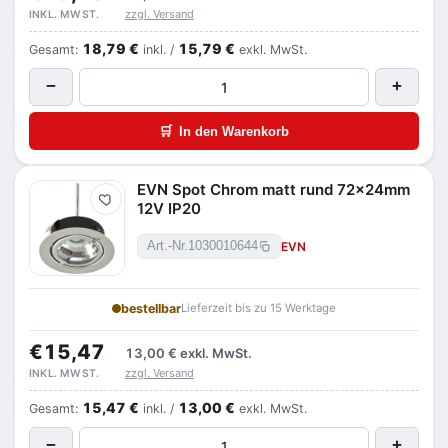
zzgl. Versand
INKL. MWST.
18,79 €
15,79 €
Gesamt:
inkl. /
exkl. MwSt.
−
+
🛒
In den Warenkorb
EVN Spot Chrom matt rund 72x24mm
Merken
12V IP20
EVN
Art.-Nr.
1030010644
bestellbar
Lieferzeit bis zu 15 Werktage
€15,47
13,00 €
exkl. MwSt.
zzgl. Versand
INKL. MWST.
15,47 €
13,00 €
Gesamt:
inkl. /
exkl. MwSt.
−
+