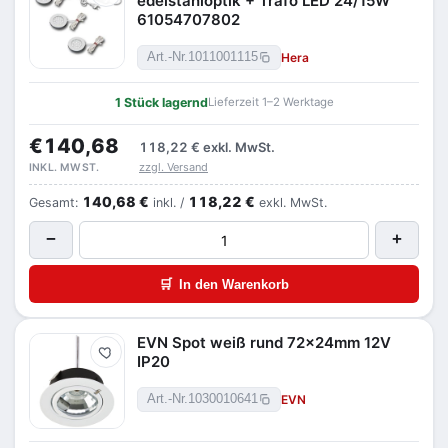
edelstahloptik + Trafo LED 24/15W
61054707802
Hera
Art.-Nr.
1011001115
1 Stück lagernd
Lieferzeit 1–2 Werktage
€140,68
118,22 €
exkl. MwSt.
zzgl. Versand
INKL. MWST.
140,68 €
118,22 €
Gesamt:
inkl. /
exkl. MwSt.
−
+
🛒
In den Warenkorb
EVN Spot weiß rund 72x24mm 12V
Merken
IP20
EVN
Art.-Nr.
1030010641