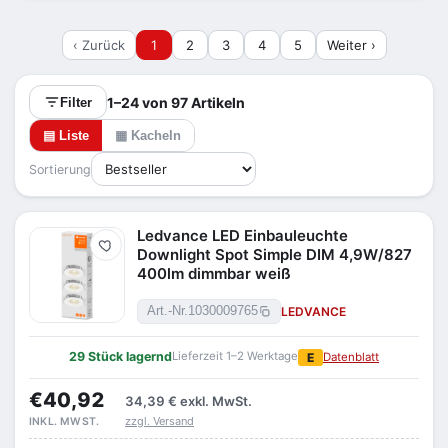
Sie die Wirkung: ein enger Winkel betont einzelne
Objekte als Akzent, ein breiter Winkel sorgt eher
‹ Zurück
1
2
3
4
5
Weiter ›
für flächiges Grundlicht. Wie bei jeder
Einbaulösung ist der passende
Einbauausschnitt
die Grundvoraussetzung. Lichtfarbe,
1–24 von 97 Artikeln
Filter
Schwenkbarkeit und Abstrahlung lesen Sie je
▤ Liste
▦ Kacheln
Modell in den technischen Daten und grenzen sie
links im Filter ein.
Sortierung
Ledvance LED Einbauleuchte
Merken
Downlight Spot Simple DIM 4,9W/827
400lm dimmbar weiß
LEDVANCE
Art.-Nr.
1030009765
29 Stück lagernd
Lieferzeit 1–2 Werktage
E
Datenblatt
€40,92
34,39 €
exkl. MwSt.
zzgl. Versand
INKL. MWST.