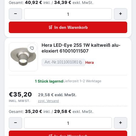
40,92 €
34,39 €
Gesamt:
inkl. /
exkl. MwSt.
−
+
🛒
In den Warenkorb
Hera LED-Eye 25S 1W kaltweiß alu-
Merken
eloxiert 61001011507
Hera
Art.-Nr.
1011001081
1 Stück lagernd
Lieferzeit 1–2 Werktage
€35,20
29,58 €
exkl. MwSt.
zzgl. Versand
INKL. MWST.
35,20 €
29,58 €
Gesamt:
inkl. /
exkl. MwSt.
−
+