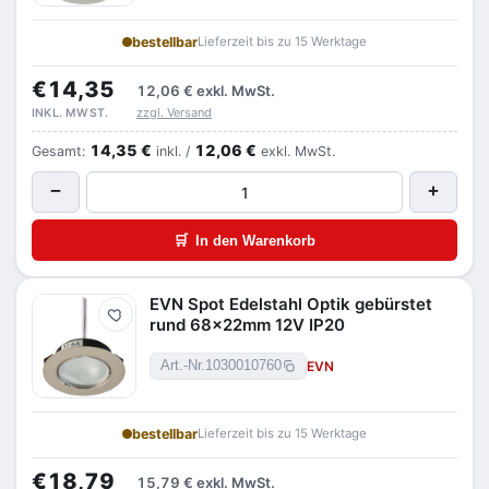
bestellbar
Lieferzeit bis zu 15 Werktage
€14,35
12,06 €
exkl. MwSt.
zzgl. Versand
INKL. MWST.
14,35 €
12,06 €
Gesamt:
inkl. /
exkl. MwSt.
−
+
🛒
In den Warenkorb
EVN Spot Edelstahl Optik gebürstet
Merken
rund 68x22mm 12V IP20
EVN
Art.-Nr.
1030010760
bestellbar
Lieferzeit bis zu 15 Werktage
€18,79
15,79 €
exkl. MwSt.