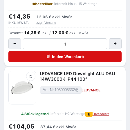
bestellbar
Lieferzeit bis zu 15 Werktage
€14,35
12,06 €
exkl. MwSt.
zzgl. Versand
INKL. MWST.
14,35 €
12,06 €
Gesamt:
inkl. /
exkl. MwSt.
−
+
🛒
In den Warenkorb
LEDVANCE LED Downlight ALU DALI
Merken
14W/3000K IP44 100°
LEDVANCE
Art.-Nr.
1030005332
4 Stück lagernd
Lieferzeit 1–2 Werktage
E
Datenblatt
€104,05
87,44 €
exkl. MwSt.