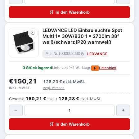
🛒
In den Warenkorb
LEDVANCE LED Einbauleuchte Spot
Merken
Multi 1x 30W/830 1 x 2700lm 38°
weiß/schwarz IP20 warmweiß
LEDVANCE
Art.-Nr.
1030002330
3 Stück lagernd
Lieferzeit 1–2 Werktage
F
Datenblatt
€150,21
126,23 €
exkl. MwSt.
zzgl. Versand
INKL. MWST.
150,21 €
126,23 €
Gesamt:
inkl. /
exkl. MwSt.
−
+
🛒
In den Warenkorb