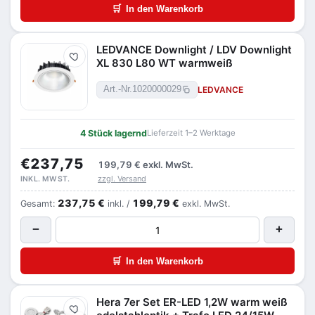
🛒
In den Warenkorb
LEDVANCE Downlight / LDV Downlight
Merken
XL 830 L80 WT warmweiß
LEDVANCE
Art.-Nr.
1020000029
4 Stück lagernd
Lieferzeit 1–2 Werktage
€237,75
199,79 €
exkl. MwSt.
zzgl. Versand
INKL. MWST.
237,75 €
199,79 €
Gesamt:
inkl. /
exkl. MwSt.
−
+
🛒
In den Warenkorb
Hera 7er Set ER-LED 1,2W warm weiß
Merken