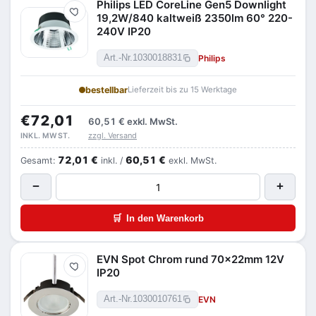
Philips LED CoreLine Gen5 Downlight
Merken
19,2W/840 kaltweiß 2350lm 60° 220-
240V IP20
Philips
Art.-Nr.
1030018831
bestellbar
Lieferzeit bis zu 15 Werktage
€72,01
60,51 €
exkl. MwSt.
zzgl. Versand
INKL. MWST.
72,01 €
60,51 €
Gesamt:
inkl. /
exkl. MwSt.
−
+
🛒
In den Warenkorb
EVN Spot Chrom rund 70x22mm 12V
Merken
IP20
EVN
Art.-Nr.
1030010761