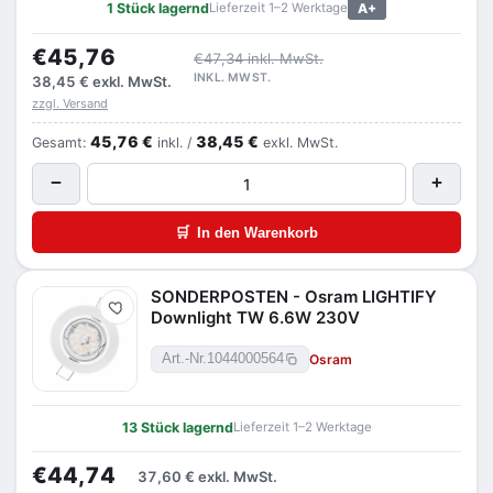
1 Stück lagernd
Lieferzeit 1–2 Werktage
A+
€45,76
€47,34 inkl. MwSt.
INKL. MWST.
38,45 €
exkl. MwSt.
zzgl. Versand
45,76 €
38,45 €
Gesamt:
inkl. /
exkl. MwSt.
−
+
🛒
In den Warenkorb
SONDERPOSTEN - Osram LIGHTIFY
Merken
Downlight TW 6.6W 230V
Osram
Art.-Nr.
1044000564
13 Stück lagernd
Lieferzeit 1–2 Werktage
€44,74
37,60 €
exkl. MwSt.