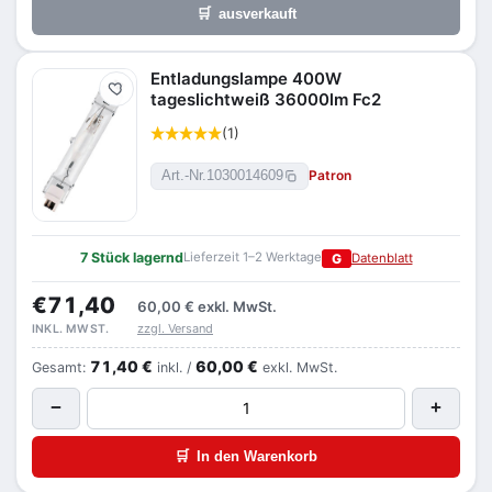
🛒
ausverkauft
Entladungslampe 400W
Merken
tageslichtweiß 36000lm Fc2
(1)
Patron
Art.-Nr.
1030014609
7 Stück lagernd
Lieferzeit 1–2 Werktage
G
Datenblatt
€71,40
60,00 €
exkl. MwSt.
zzgl. Versand
INKL. MWST.
71,40 €
60,00 €
Gesamt:
inkl. /
exkl. MwSt.
−
+
🛒
In den Warenkorb