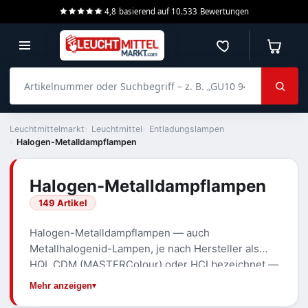
4,8
basierend auf
10.533
Bewertungen
Merkzettel
Warenko
Artikelnummer oder Suchbegriff – z. B. „GU10 940 dimmbar“
Leuchtmittelmarkt
Leuchtmittel
Entladungslampen
Halogen-Metalldampflampen
Halogen-Metalldampflampen
149 Artikel
Halogen-Metalldampflampen — auch
Metallhalogenid-Lampen, je nach Hersteller als
HQI, CDM (MASTERColour) oder HCI bezeichnet —
liefern helles, neutral- bis tageslichtweißes Licht
Mehr anzeigen
mit guter Farbwiedergabe. Eingesetzt werden sie