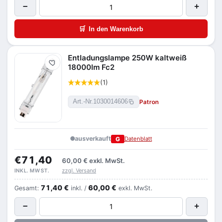
−
+
🛒
In den Warenkorb
Entladungslampe 250W kaltweiß
Merken
18000lm Fc2
(1)
Patron
Art.-Nr.
1030014606
ausverkauft
G
Datenblatt
€71,40
60,00 €
exkl. MwSt.
zzgl. Versand
INKL. MWST.
71,40 €
60,00 €
Gesamt:
inkl. /
exkl. MwSt.
−
+