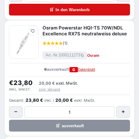
🛒
In den Warenkorb
Osram Powerstar HQI-TS 70W/NDL
Merken
Excellence RX7S neutralweiss deluxe
(1)
Osram
Art.-Nr.
1000111273
ausverkauft
G
Datenblatt
€23,80
20,00 €
exkl. MwSt.
zzgl. Versand
INKL. MWST.
23,80 €
20,00 €
Gesamt:
inkl. /
exkl. MwSt.
−
+
🛒
ausverkauft