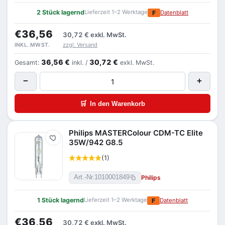
2 Stück lagernd
Lieferzeit 1–2 Werktage
F
Datenblatt
€36,56
30,72 €
exkl. MwSt.
zzgl. Versand
INKL. MWST.
36,56 €
30,72 €
Gesamt:
inkl. /
exkl. MwSt.
−
+
🛒
In den Warenkorb
Philips MASTERColour CDM-TC Elite
Merken
35W/942 G8.5
(1)
Philips
Art.-Nr.
1010001849
1 Stück lagernd
Lieferzeit 1–2 Werktage
F
Datenblatt
€36,56
30,72 €
exkl. MwSt.