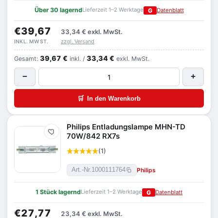
Über 30 lagernd
Lieferzeit 1–2 Werktage
G
Datenblatt
€39,67
33,34 €
exkl. MwSt.
zzgl. Versand
INKL. MWST.
39,67 €
33,34 €
Gesamt:
inkl. /
exkl. MwSt.
−
+
🛒
In den Warenkorb
Philips Entladungslampe MHN-TD
Merken
70W/842 RX7s
(1)
Philips
Art.-Nr.
1000111764
1 Stück lagernd
Lieferzeit 1–2 Werktage
G
Datenblatt
€27,77
23,34 €
exkl. MwSt.