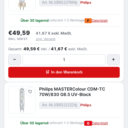
Philips
Art.-Nr.
1000112769
Über 30 lagernd
Lieferzeit 1–2 Werktage
F
Datenblatt
€49,59
41,67 €
exkl. MwSt.
zzgl. Versand
INKL. MWST.
49,59 €
41,67 €
Gesamt:
inkl. /
exkl. MwSt.
−
+
🛒
In den Warenkorb
Philips MASTERColour CDM-TC
Merken
70W/830 G8.5 UV-Block
Philips
Art.-Nr.
1000111122
Über 30 lagernd
Lieferzeit 1–2 Werktage
G
Datenblatt