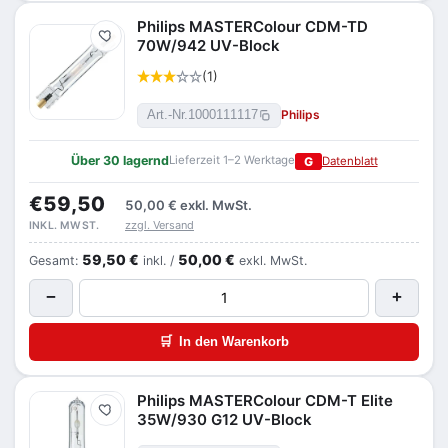
Philips MASTERColour CDM-TD
Merken
70W/942 UV-Block
(1)
Philips
Art.-Nr.
1000111117
Über 30 lagernd
Lieferzeit 1–2 Werktage
G
Datenblatt
€59,50
50,00 €
exkl. MwSt.
zzgl. Versand
INKL. MWST.
59,50 €
50,00 €
Gesamt:
inkl. /
exkl. MwSt.
−
+
🛒
In den Warenkorb
Philips MASTERColour CDM-T Elite
Merken
35W/930 G12 UV-Block