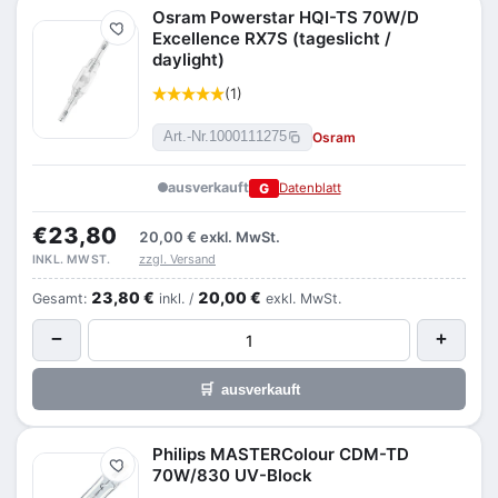
Osram Powerstar HQI-TS 70W/D
Merken
Excellence RX7S (tageslicht /
daylight)
(1)
Osram
Art.-Nr.
1000111275
ausverkauft
G
Datenblatt
€23,80
20,00 €
exkl. MwSt.
zzgl. Versand
INKL. MWST.
23,80 €
20,00 €
Gesamt:
inkl. /
exkl. MwSt.
−
+
🛒
ausverkauft
Philips MASTERColour CDM-TD
Merken
70W/830 UV-Block