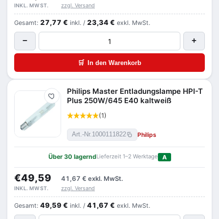
zzgl. Versand
INKL. MWST.
27,77 €
23,34 €
Gesamt:
inkl. /
exkl. MwSt.
−
+
🛒
In den Warenkorb
Philips Master Entladungslampe HPI-T
Merken
Plus 250W/645 E40 kaltweiß
(1)
Philips
Art.-Nr.
1000111822
Über 30 lagernd
Lieferzeit 1–2 Werktage
A
€49,59
41,67 €
exkl. MwSt.
zzgl. Versand
INKL. MWST.
49,59 €
41,67 €
Gesamt:
inkl. /
exkl. MwSt.