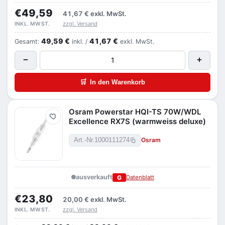
€49,59
41,67 €
exkl. MwSt.
zzgl. Versand
INKL. MWST.
49,59 €
41,67 €
Gesamt:
inkl. /
exkl. MwSt.
−
+
🛒
In den Warenkorb
Osram Powerstar HQI-TS 70W/WDL
Merken
Excellence RX7S (warmweiss deluxe)
Osram
Art.-Nr.
1000111274
ausverkauft
G
Datenblatt
€23,80
20,00 €
exkl. MwSt.
zzgl. Versand
INKL. MWST.