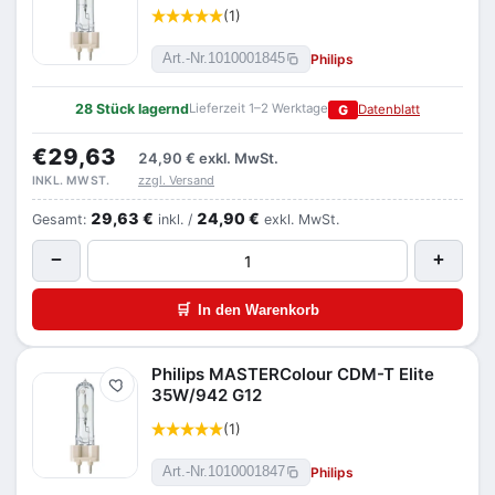
(1)
Philips
Art.-Nr.
1010001845
28 Stück lagernd
Lieferzeit 1–2 Werktage
G
Datenblatt
€29,63
24,90 €
exkl. MwSt.
zzgl. Versand
INKL. MWST.
29,63 €
24,90 €
Gesamt:
inkl. /
exkl. MwSt.
−
+
🛒
In den Warenkorb
Philips MASTERColour CDM-T Elite
Merken
35W/942 G12
(1)
Philips
Art.-Nr.
1010001847