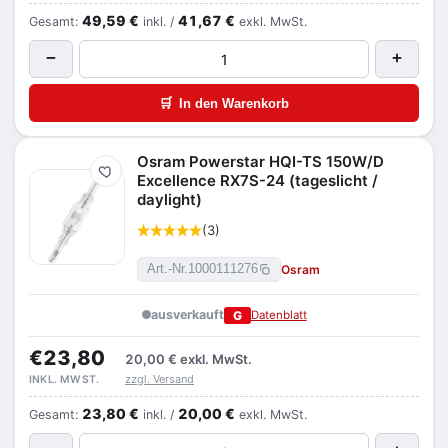
49,59 €
41,67 €
Gesamt:
inkl. /
exkl. MwSt.
−
+
🛒
In den Warenkorb
Osram Powerstar HQI-TS 150W/D
Merken
Excellence RX7S-24 (tageslicht /
daylight)
(3)
Osram
Art.-Nr.
1000111276
ausverkauft
G
Datenblatt
€23,80
20,00 €
exkl. MwSt.
zzgl. Versand
INKL. MWST.
23,80 €
20,00 €
Gesamt:
inkl. /
exkl. MwSt.