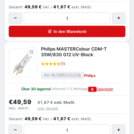
49,59 €
41,67 €
Gesamt:
inkl. /
exkl. MwSt.
−
+
🛒
In den Warenkorb
Philips MASTERColour CDM-T
Merken
35W/830 G12 UV-Block
(1)
Philips
Art.-Nr.
1000111112
Über 30 lagernd
Lieferzeit 1–2 Werktage
G
Datenblatt
€49,59
41,67 €
exkl. MwSt.
zzgl. Versand
INKL. MWST.
49,59 €
41,67 €
Gesamt:
inkl. /
exkl. MwSt.
−
+