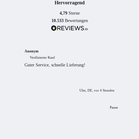
Hervorragend
4,79
Sterne
10.533
Bewertungen
Anonym
Anony
Verifizierter Kauf
Verif
Guter Service, schnelle Lieferung!
freundl
empfeh
Ulm, DE, vor 4 Stunden
Pause