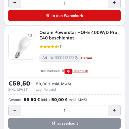
−
+
🛒
In den Warenkorb
Osram Powerstar HQI-E 400W/D Pro
Merken
E40 beschichtet
(1)
Osram
Art.-Nr.
1000113123
ausverkauft
G
Datenblatt
€59,50
50,00 €
exkl. MwSt.
zzgl. Versand
INKL. MWST.
59,50 €
50,00 €
Gesamt:
inkl. /
exkl. MwSt.
−
+
🛒
ausverkauft