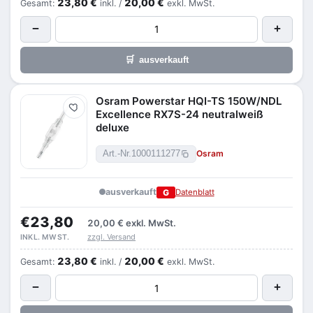
23,80 €
20,00 €
Gesamt:
inkl. /
exkl. MwSt.
−
+
🛒
ausverkauft
Osram Powerstar HQI-TS 150W/NDL
Merken
Excellence RX7S-24 neutralweiß
deluxe
Osram
Art.-Nr.
1000111277
ausverkauft
G
Datenblatt
€23,80
20,00 €
exkl. MwSt.
zzgl. Versand
INKL. MWST.
23,80 €
20,00 €
Gesamt:
inkl. /
exkl. MwSt.
−
+