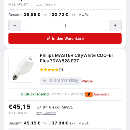
zzgl. Versand
INKL. MWST.
36,56 €
30,72 €
Gesamt:
inkl. /
exkl. MwSt.
−
+
🛒
In den Warenkorb
Philips MASTER CityWhite CDO-ET
Merken
Plus 70W/828 E27
(1)
Philips
Art.-Nr.
1010001860
8 Stück lagernd
Lieferzeit 1–2 Werktage
F
Datenblatt
€45,15
37,94 €
exkl. MwSt.
zzgl. Versand
INKL. MWST.
45,15 €
37,94 €
Gesamt:
inkl. /
exkl. MwSt.