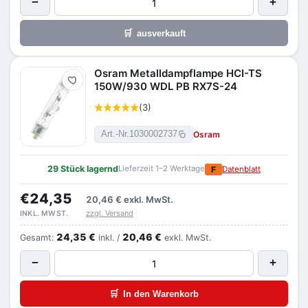
−
+
🛒
ausverkauft
Osram Metalldampflampe HCI-TS
Merken
150W/930 WDL PB RX7S-24
(3)
Osram
Art.-Nr.
1030002737
29 Stück lagernd
Lieferzeit 1–2 Werktage
F
Datenblatt
€24,35
20,46 €
exkl. MwSt.
zzgl. Versand
INKL. MWST.
24,35 €
20,46 €
Gesamt:
inkl. /
exkl. MwSt.
−
+
🛒
In den Warenkorb