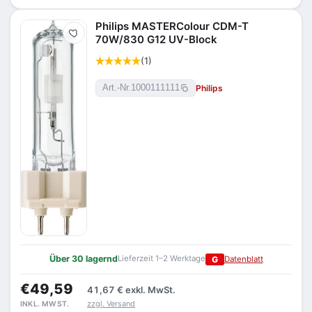
Philips MASTERColour CDM-T
Merken
70W/830 G12 UV-Block
(1)
Philips
Art.-Nr.
1000111111
Über 30 lagernd
Lieferzeit 1–2 Werktage
G
Datenblatt
€49,59
41,67 €
exkl. MwSt.
zzgl. Versand
INKL. MWST.