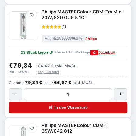
Philips MASTERColour CDM-Tm Mini
Merken
20W/830 GU6.5 1CT
(1)
Philips
Art.-Nr.
1010000991
23 Stück lagernd
Lieferzeit 1–2 Werktage
G
Datenblatt
€79,34
66,67 €
exkl. MwSt.
zzgl. Versand
INKL. MWST.
79,34 €
66,67 €
Gesamt:
inkl. /
exkl. MwSt.
−
+
🛒
In den Warenkorb
Philips MASTERColour CDM-T
Merken
35W/842 G12