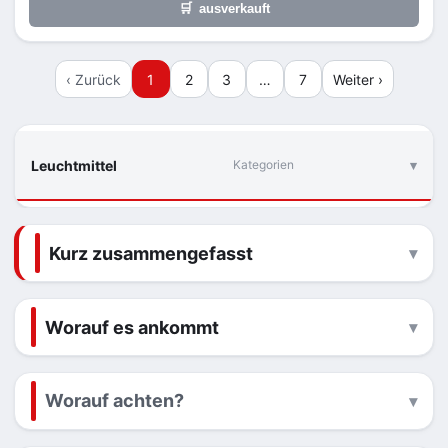
🛒
ausverkauft
‹ Zurück
1
2
3
…
7
Weiter ›
Leuchtmittel
Kategorien
Kurz zusammengefasst
Worauf es ankommt
Worauf achten?