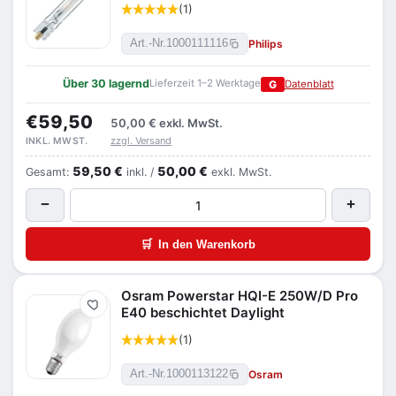
(1)
Philips
Art.-Nr.
1000111116
Über 30 lagernd
Lieferzeit 1–2 Werktage
G
Datenblatt
€59,50
50,00 €
exkl. MwSt.
zzgl. Versand
INKL. MWST.
59,50 €
50,00 €
Gesamt:
inkl. /
exkl. MwSt.
−
+
🛒
In den Warenkorb
Osram Powerstar HQI-E 250W/D Pro
Merken
E40 beschichtet Daylight
(1)
Osram
Art.-Nr.
1000113122