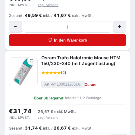
zzgl. Versand
INKL. MWST.
49,59 €
41,67 €
Gesamt:
inkl. /
exkl. MwSt.
−
+
🛒
In den Warenkorb
Osram Trafo Halotronic Mouse HTM
Merken
150/230-240 (mit Zugentlastung)
(2)
Osram
Art.-Nr.
1000112831
Über 30 lagernd
Lieferzeit 1–2 Werktage
€31,74
26,67 €
exkl. MwSt.
zzgl. Versand
INKL. MWST.
31,74 €
26,67 €
Gesamt:
inkl. /
exkl. MwSt.