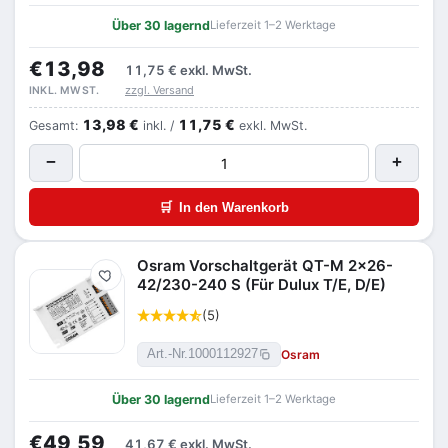
Über 30 lagernd
Lieferzeit 1–2 Werktage
€13,98
11,75 €
exkl. MwSt.
zzgl. Versand
INKL. MWST.
13,98 €
11,75 €
Gesamt:
inkl. /
exkl. MwSt.
−
+
🛒
In den Warenkorb
Osram Vorschaltgerät QT-M 2x26-
Merken
42/230-240 S (Für Dulux T/E, D/E)
(5)
Osram
Art.-Nr.
1000112927
Über 30 lagernd
Lieferzeit 1–2 Werktage
€49,59
41,67 €
exkl. MwSt.