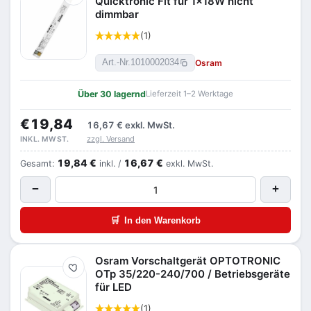
Quicktronic Fit für 1x18W nicht
dimmbar
(1)
Osram
Art.-Nr.
1010002034
Über 30 lagernd
Lieferzeit 1–2 Werktage
€19,84
16,67 €
exkl. MwSt.
zzgl. Versand
INKL. MWST.
19,84 €
16,67 €
Gesamt:
inkl. /
exkl. MwSt.
−
+
🛒
In den Warenkorb
Osram Vorschaltgerät OPTOTRONIC
Merken
OTp 35/220-240/700 / Betriebsgeräte
für LED
(1)