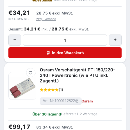
bestellbar
Lieferzeit bis zu 15 Werktage
€34,21
28,75 €
exkl. MwSt.
zzgl. Versand
INKL. MWST.
34,21 €
28,75 €
Gesamt:
inkl. /
exkl. MwSt.
−
+
🛒
In den Warenkorb
Osram Vorschaltgerät PTI 150/220-
Merken
240 I Powertronic (wie PTU inkl.
Zugentl.)
(1)
Osram
Art.-Nr.
1000112822
Über 30 lagernd
Lieferzeit 1–2 Werktage
€99,17
83,34 €
exkl. MwSt.