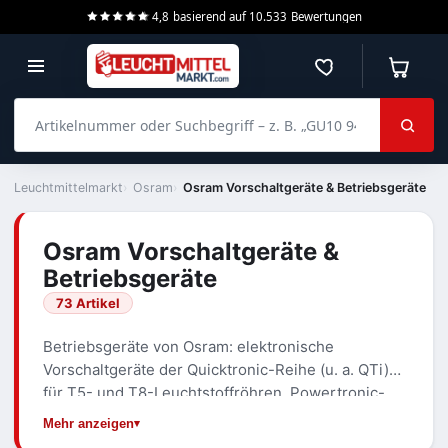
4,8
basierend auf
10.533
Bewertungen
Merkzettel
Warenko
Artikelnummer oder Suchbegriff – z. B. „GU10 940 dimmbar“
Leuchtmittelmarkt
Osram
Osram Vorschaltgeräte & Betriebsgeräte
Osram Vorschaltgeräte &
Betriebsgeräte
73 Artikel
Betriebsgeräte von Osram: elektronische
Vorschaltgeräte der Quicktronic-Reihe (u. a. QTi)
für T5- und T8-Leuchtstoffröhren, Powertronic-
Geräte für Entladungslampen, Halotronic-Trafos für
Mehr anzeigen
Niedervolt-Halogen und OT-LED-Treiber. Auswahl