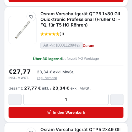
Osram Vorschaltgerät QTP5 1x80 GII
Merken
Quicktronic Professional (Früher QT-
FQ, für T5 HO Röhren)
(1)
Osram
Art.-Nr.
1000112894
Über 30 lagernd
Lieferzeit 1–2 Werktage
€27,77
23,34 €
exkl. MwSt.
zzgl. Versand
INKL. MWST.
27,77 €
23,34 €
Gesamt:
inkl. /
exkl. MwSt.
−
+
🛒
In den Warenkorb
Osram Vorschaltgerät QTP5 2x49 GII