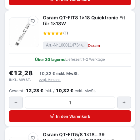
Osram QT-FIT8 1x18 Quicktronic Fit
Merken
für 1x18W
(1)
Osram
Art.-Nr.
1000114734
Über 30 lagernd
Lieferzeit 1–2 Werktage
€12,28
10,32 €
exkl. MwSt.
zzgl. Versand
INKL. MWST.
12,28 €
10,32 €
Gesamt:
inkl. /
exkl. MwSt.
−
+
🛒
In den Warenkorb
Osram QT-FIT5/8 1x18...39
Merken