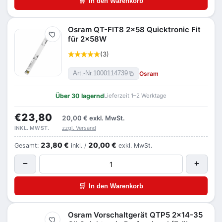
🛒
In den Warenkorb
Osram QT-FIT8 2x58 Quicktronic Fit
Merken
für 2x58W
(3)
Osram
Art.-Nr.
1000114739
Über 30 lagernd
Lieferzeit 1–2 Werktage
€23,80
20,00 €
exkl. MwSt.
zzgl. Versand
INKL. MWST.
23,80 €
20,00 €
Gesamt:
inkl. /
exkl. MwSt.
−
+
🛒
In den Warenkorb
Osram Vorschaltgerät QTP5 2x14-35