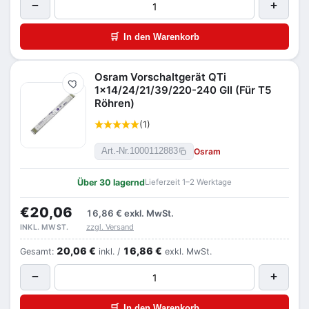
−
+
🛒
In den Warenkorb
Osram Vorschaltgerät QTi
Merken
1x14/24/21/39/220-240 GII (Für T5
Röhren)
(1)
Osram
Art.-Nr.
1000112883
Über 30 lagernd
Lieferzeit 1–2 Werktage
€20,06
16,86 €
exkl. MwSt.
zzgl. Versand
INKL. MWST.
20,06 €
16,86 €
Gesamt:
inkl. /
exkl. MwSt.
−
+
🛒
In den Warenkorb