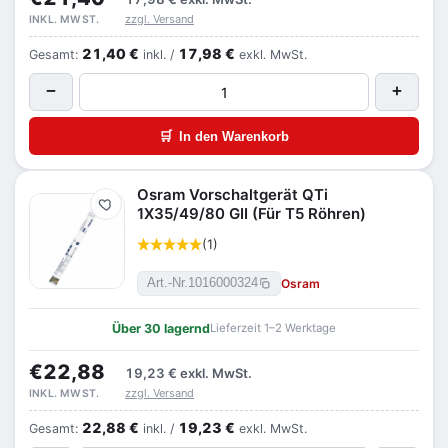
zzgl. Versand
INKL. MWST.
21,40 €
17,98 €
Gesamt:
inkl. /
exkl. MwSt.
−
+
🛒
In den Warenkorb
Osram Vorschaltgerät QTi
Merken
1X35/49/80 GII (Für T5 Röhren)
(1)
Osram
Art.-Nr.
1016000324
Über 30 lagernd
Lieferzeit 1–2 Werktage
€22,88
19,23 €
exkl. MwSt.
zzgl. Versand
INKL. MWST.
22,88 €
19,23 €
Gesamt:
inkl. /
exkl. MwSt.