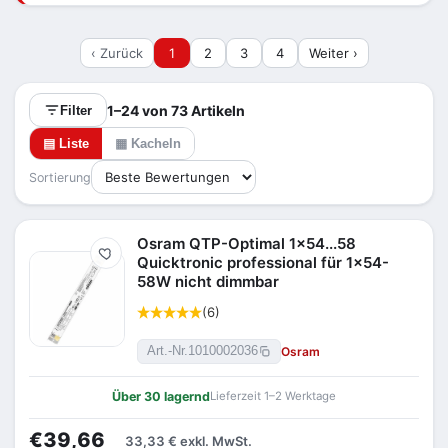
nach Lampentyp, Lampenzahl und Leistung.
‹ Zurück
1
2
3
4
Weiter ›
1–24 von 73 Artikeln
Filter
▤ Liste
▦ Kacheln
Sortierung
Osram QTP-Optimal 1x54...58
Merken
Quicktronic professional für 1x54-
58W nicht dimmbar
(6)
Osram
Art.-Nr.
1010002036
Über 30 lagernd
Lieferzeit 1–2 Werktage
€39,66
33,33 €
exkl. MwSt.