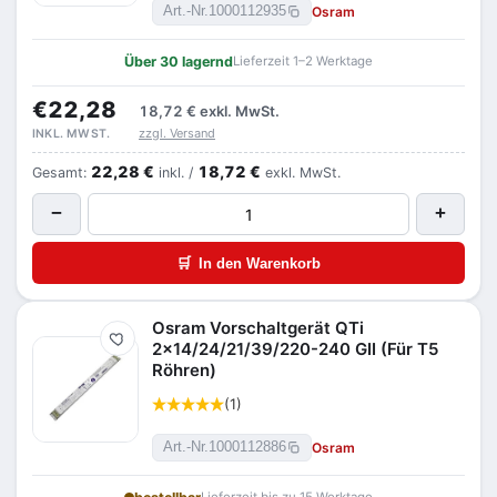
Osram
Art.-Nr.
1000112935
Über 30 lagernd
Lieferzeit 1–2 Werktage
€22,28
18,72 €
exkl. MwSt.
zzgl. Versand
INKL. MWST.
22,28 €
18,72 €
Gesamt:
inkl. /
exkl. MwSt.
−
+
🛒
In den Warenkorb
Osram Vorschaltgerät QTi
Merken
2x14/24/21/39/220-240 GII (Für T5
Röhren)
(1)
Osram
Art.-Nr.
1000112886