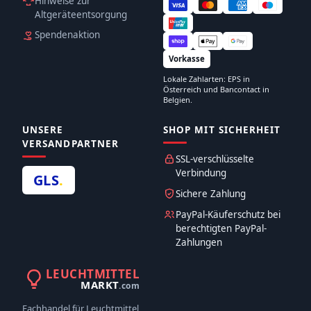
Hinweise zur
Altgeräteentsorgung
Spendenaktion
Vorkasse
Lokale Zahlarten: EPS in
Österreich und Bancontact in
Belgien.
UNSERE
SHOP MIT SICHERHEIT
VERSANDPARTNER
SSL-verschlüsselte
Verbindung
GLS
.
Sichere Zahlung
PayPal-Käuferschutz bei
berechtigten PayPal-
Zahlungen
LEUCHTMITTEL
MARKT
.com
Fachhandel für Leuchtmittel,