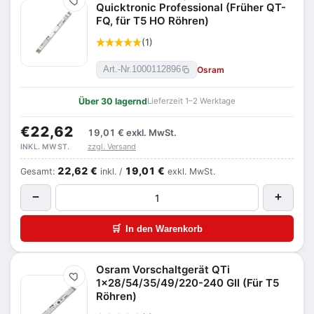
Merken
Quicktronic Professional (Früher QT-
FQ, für T5 HO Röhren)
(1)
Osram
Art.-Nr.
1000112896
Über 30 lagernd
Lieferzeit 1–2 Werktage
€22,62
19,01 €
exkl. MwSt.
zzgl. Versand
INKL. MWST.
22,62 €
19,01 €
Gesamt:
inkl. /
exkl. MwSt.
−
+
🛒
In den Warenkorb
Osram Vorschaltgerät QTi
Merken
1x28/54/35/49/220-240 GII (Für T5
Röhren)