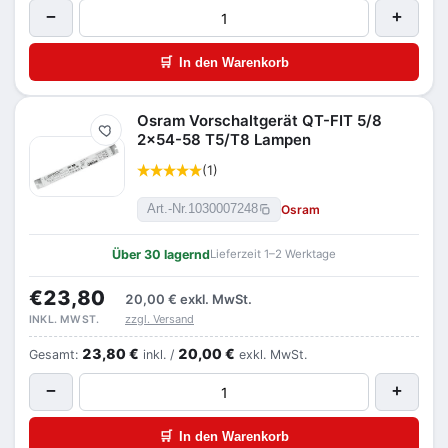
−
+
🛒
In den Warenkorb
Osram Vorschaltgerät QT-FIT 5/8
Merken
2x54-58 T5/T8 Lampen
(1)
Osram
Art.-Nr.
1030007248
Über 30 lagernd
Lieferzeit 1–2 Werktage
€23,80
20,00 €
exkl. MwSt.
zzgl. Versand
INKL. MWST.
23,80 €
20,00 €
Gesamt:
inkl. /
exkl. MwSt.
−
+
🛒
In den Warenkorb