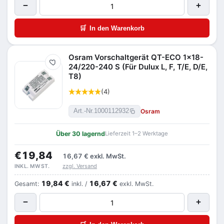
−
+
🛒
In den Warenkorb
Osram Vorschaltgerät QT-ECO 1x18-
Merken
24/220-240 S (Für Dulux L, F, T/E, D/E,
T8)
(4)
Osram
Art.-Nr.
1000112932
Über 30 lagernd
Lieferzeit 1–2 Werktage
€19,84
16,67 €
exkl. MwSt.
zzgl. Versand
INKL. MWST.
19,84 €
16,67 €
Gesamt:
inkl. /
exkl. MwSt.
−
+