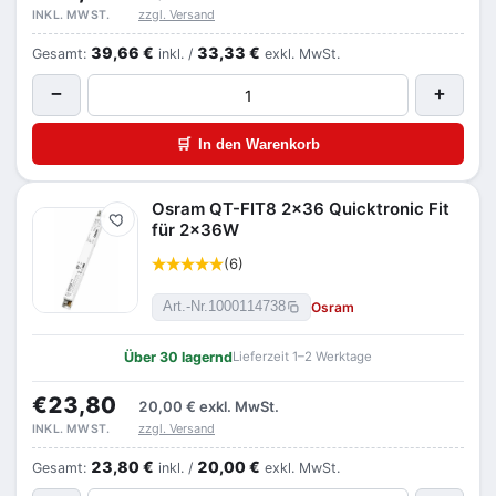
zzgl. Versand
INKL. MWST.
39,66 €
33,33 €
Gesamt:
inkl. /
exkl. MwSt.
−
+
🛒
In den Warenkorb
Osram QT-FIT8 2x36 Quicktronic Fit
Merken
für 2x36W
(6)
Osram
Art.-Nr.
1000114738
Über 30 lagernd
Lieferzeit 1–2 Werktage
€23,80
20,00 €
exkl. MwSt.
zzgl. Versand
INKL. MWST.
23,80 €
20,00 €
Gesamt:
inkl. /
exkl. MwSt.