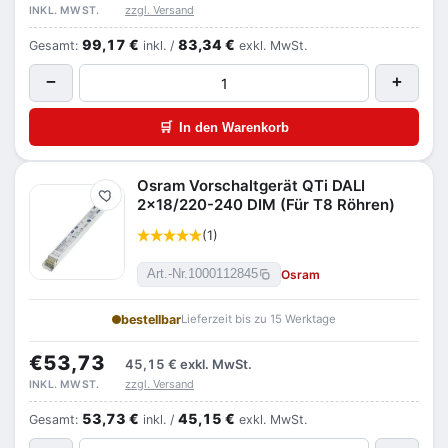
zzgl. Versand
INKL. MWST.
99,17 €
83,34 €
Gesamt:
inkl. /
exkl. MwSt.
−
+
🛒
In den Warenkorb
Osram Vorschaltgerät QTi DALI
Merken
2x18/220-240 DIM (Für T8 Röhren)
(1)
Osram
Art.-Nr.
1000112845
bestellbar
Lieferzeit bis zu 15 Werktage
€53,73
45,15 €
exkl. MwSt.
zzgl. Versand
INKL. MWST.
53,73 €
45,15 €
Gesamt:
inkl. /
exkl. MwSt.