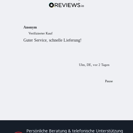
Anonym
Anony
Verifizierter Kauf
Verif
Guter Service, schnelle Lieferung!
freundl
empfeh
Ulm, DE, vor 2 Tagen
Pause
Persönliche Beratung & telefonische Unterstützung