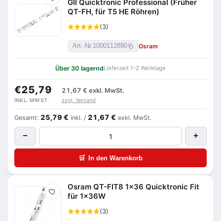
Merken
GII Quicktronic Professional (Früher
QT-FH, für T5 HE Röhren)
(3)
Osram
Art.-Nr.
1000112890
Über 30 lagernd
Lieferzeit 1–2 Werktage
€25,79
21,67 €
exkl. MwSt.
zzgl. Versand
INKL. MWST.
25,79 €
21,67 €
Gesamt:
inkl. /
exkl. MwSt.
−
+
🛒
In den Warenkorb
Osram QT-FIT8 1x36 Quicktronic Fit
Merken
für 1x36W
(3)