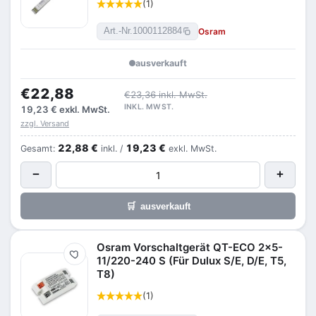
(1)
Osram
Art.-Nr.
1000112884
ausverkauft
€22,88
€23,36 inkl. MwSt.
INKL. MWST.
19,23 €
exkl. MwSt.
zzgl. Versand
22,88 €
19,23 €
Gesamt:
inkl. /
exkl. MwSt.
−
+
🛒
ausverkauft
Osram Vorschaltgerät QT-ECO 2x5-
Merken
11/220-240 S (Für Dulux S/E, D/E, T5,
T8)
(1)