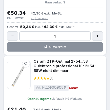
ausverkauft
€50,34
42,30 €
exkl. MwSt.
zzgl. Versand
INKL. MWST.
50,34 €
42,30 €
Gesamt:
inkl. /
exkl. MwSt.
−
+
🛒
ausverkauft
Osram QTP-Optimal 2x54...58
Merken
Quicktronic professional für 2x54-
58W nicht dimmbar
(1)
Osram
Art.-Nr.
1010002038
Über 30 lagernd
Lieferzeit 1–2 Werktage
€21,40
17,98 €
exkl. MwSt.