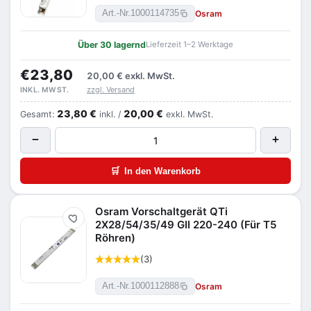
Osram
Art.-Nr.
1000114735
Über 30 lagernd
Lieferzeit 1–2 Werktage
€23,80
20,00 €
exkl. MwSt.
zzgl. Versand
INKL. MWST.
23,80 €
20,00 €
Gesamt:
inkl. /
exkl. MwSt.
−
+
🛒
In den Warenkorb
Osram Vorschaltgerät QTi
Merken
2X28/54/35/49 GII 220-240 (Für T5
Röhren)
(3)
Osram
Art.-Nr.
1000112888