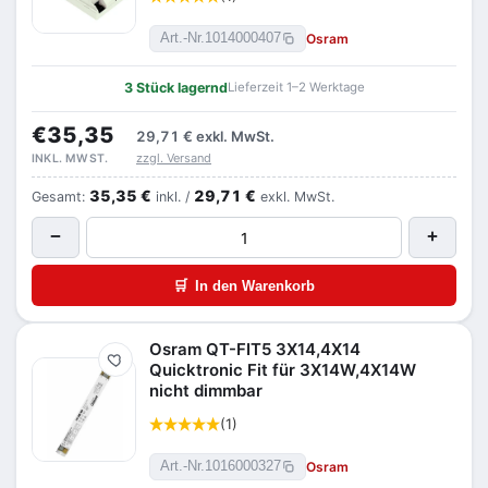
Osram
Art.-Nr.
1014000407
3 Stück lagernd
Lieferzeit 1–2 Werktage
€35,35
29,71 €
exkl. MwSt.
zzgl. Versand
INKL. MWST.
35,35 €
29,71 €
Gesamt:
inkl. /
exkl. MwSt.
−
+
🛒
In den Warenkorb
Osram QT-FIT5 3X14,4X14
Merken
Quicktronic Fit für 3X14W,4X14W
nicht dimmbar
(1)
Osram
Art.-Nr.
1016000327