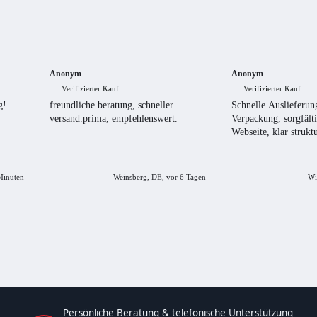
Anonym
Anonym
Verifizierter Kauf
Verifizierter Kauf
g!
freundliche beratung, schneller
Schnelle Auslieferung
versand.prima, empfehlenswert.
Verpackung, sorgfälti
Webseite, klar struktu
Minuten
Weinsberg, DE, vor 6 Tagen
Wi
Persönliche Beratung & telefonische Unterstützung