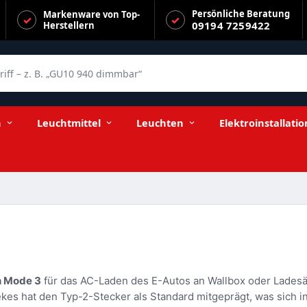
Persönliche Beratung
Markenware von Top-
09194 7259422
Herstellern
f – z. B. „GU10 940 dimmbar“
n
Leuchtmittel
Leuchten
Elektroinstallatio
h Mode 3
für das AC-Laden des E-Autos an Wallbox oder Ladesäu
ekes hat den Typ-2-Stecker als Standard mitgeprägt, was sich i