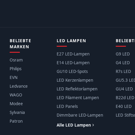
BELIEBTE
LED LAMPEN
BELIEBT
MARKEN
E27 LED-Lampen
G9 LED
Osram
E14 LED-Lampen
G4 LED
Philips
GU10 LED-Spots
R7s LED
EVN
LED Kerzenlampen
GU5.3 LE
Ledvance
LED Reflektorlampen
GU4 LED
WAGO
LED Filament Lampen
B22d LED
Modee
LED Panels
E40 LED
Sylvania
Dimmbare LED-Lampen
LED Stifts
Patron
Alle LED Lampen