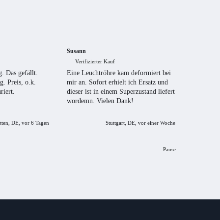
Susann
Herbert
Verifizierter Kauf
Verifizi
. Das gefällt.
Eine Leuchtröhre kam deformiert bei
Bestellvo
g. Preis, o.k.
mir an. Sofort erhielt ich Ersatz und
Lieferun
riert.
dieser ist in einem Superzustand liefert
wordemn. Vielen Dank!
tten, DE, vor 6 Tagen
Stuttgart, DE, vor einer Woche
Pause