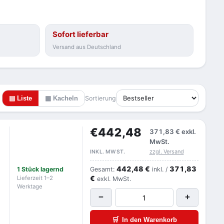
Sofort lieferbar
Versand aus Deutschland
▤ Liste
▦ Kacheln
Sortierung
€442,48
371,83 €
exkl.
MwSt.
zzgl. Versand
INKL. MWST.
442,48 €
371,83
1 Stück lagernd
Gesamt:
inkl. /
€
Lieferzeit 1–2
exkl. MwSt.
Werktage
−
+
🛒
In den Warenkorb