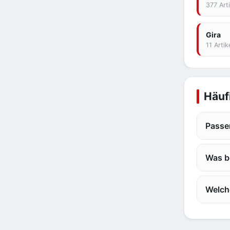
377 Arti
Gira
11 Artik
Häuf
Passe
Was b
Welch