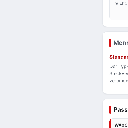
reicht.
Menn
Standar
Der Typ-
Steckver
verbind
Pass
WAGO