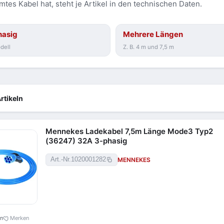
es Kabel hat, steht je Artikel in den technischen Daten.
hasig
Mehrere Längen
dell
Z. B. 4 m und 7,5 m
rtikeln
Mennekes Ladekabel 7,5m Länge Mode3 Typ2
(36247) 32A 3-phasig
MENNEKES
Art.-Nr.
1020001282
en
Merken