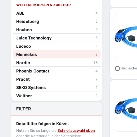
WEITERE MARKEN & ZUBEHÖR
ABL
4
Heidelberg
5
Houben
9
Juice Technology
6
Luceco
1
Mennekes
3
Nordic
18
Vergleich
Phoenix Contact
4
Pracht
2
SEKO Systems
1
Walther
2
FILTER
Detailfilter folgen in Kürze.
Nutzen Sie so lange die
Schnellauswahl oben
oder die Kategorien in der Seitenleiste.