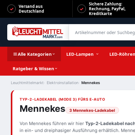
Sichere Zahlung:
Versand aus
Rechnung, PayPal,
Deutschland
Kreditkarte
Artikelnummer oder Suchbegrif
Alle Kategorien
LED-Lampen
LED-Röhre
Ratgeber & Wissen
Leuchtmittelmarkt
Elektroinstallation
Mennekes
TYP-2-LADEKABEL (MODE 3) FÜRS E-AUTO
Mennekes
3 Mennekes-Ladekabel
Von Mennekes führen wir hier
Typ-2-Ladekabel nac
in ein- und dreiphasiger Ausführung erhältlich. Menn