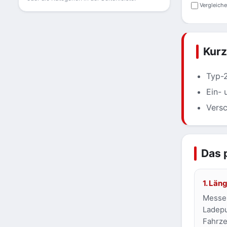
Vergleich
Kur
Typ-2
Ein- 
Versc
Das 
1. Län
Messen
Ladepu
Fahrze