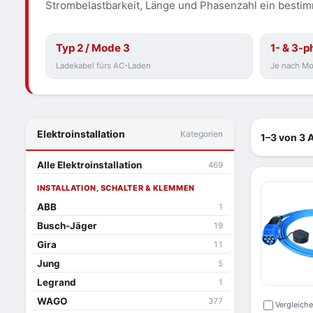
Strombelastbarkeit, Länge und Phasenzahl ein bestimmt
Typ 2 / Mode 3
1- & 3-p
Ladekabel fürs AC-Laden
Je nach Mo
Elektroinstallation
Kategorien
1–3 von 3 A
Alle Elektroinstallation
469
INSTALLATION, SCHALTER & KLEMMEN
ABB
1
Busch-Jäger
19
Gira
11
Jung
5
Legrand
1
WAGO
377
Vergleich