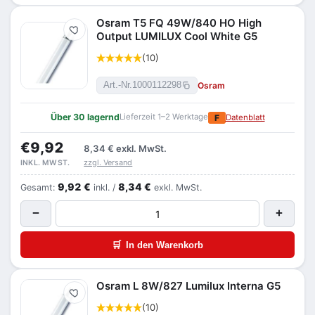
Osram T5 FQ 49W/840 HO High
Merken
Output LUMILUX Cool White G5
(10)
Osram
Art.-Nr.
1000112298
Über 30 lagernd
Lieferzeit 1–2 Werktage
F
Datenblatt
€9,92
8,34 €
exkl. MwSt.
zzgl. Versand
INKL. MWST.
9,92 €
8,34 €
Gesamt:
inkl. /
exkl. MwSt.
−
+
🛒
In den Warenkorb
Osram L 8W/827 Lumilux Interna G5
Merken
(10)