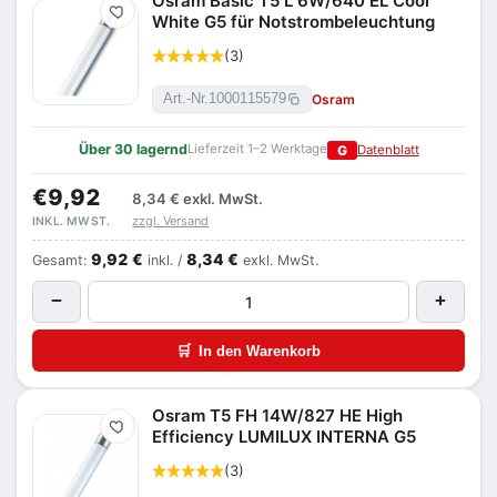
Osram Basic T5 L 6W/640 EL Cool
Merken
White G5 für Notstrombeleuchtung
(3)
Osram
Art.-Nr.
1000115579
Über 30 lagernd
Lieferzeit 1–2 Werktage
G
Datenblatt
€9,92
8,34 €
exkl. MwSt.
zzgl. Versand
INKL. MWST.
9,92 €
8,34 €
Gesamt:
inkl. /
exkl. MwSt.
−
+
🛒
In den Warenkorb
Osram T5 FH 14W/827 HE High
Merken
Efficiency LUMILUX INTERNA G5
(3)