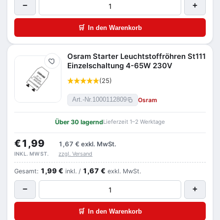
−
+
🛒
In den Warenkorb
Osram Starter Leuchtstoffröhren St111
Merken
Einzelschaltung 4-65W 230V
(25)
Osram
Art.-Nr.
1000112809
Über 30 lagernd
Lieferzeit 1–2 Werktage
€1,99
1,67 €
exkl. MwSt.
zzgl. Versand
INKL. MWST.
1,99 €
1,67 €
Gesamt:
inkl. /
exkl. MwSt.
−
+
🛒
In den Warenkorb