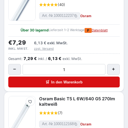
(40)
Osram
Art.-Nr.
1000112237
Über 30 lagernd
Lieferzeit 1–2 Werktage
F
Datenblatt
€7,29
6,13 €
exkl. MwSt.
zzgl. Versand
INKL. MWST.
7,29 €
6,13 €
Gesamt:
inkl. /
exkl. MwSt.
−
+
🛒
In den Warenkorb
Osram Basic T5 L 6W/640 G5 270lm
Merken
kaltweiß
(7)
Osram
Art.-Nr.
1000112168