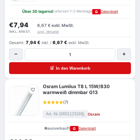
Über 30 lagernd
Lieferzeit 1–2 Werktage
G
Datenblatt
€7,94
6,67 €
exkl. MwSt.
zzgl. Versand
INKL. MWST.
7,94 €
6,67 €
Gesamt:
inkl. /
exkl. MwSt.
−
+
🛒
In den Warenkorb
Osram Lumilux T8 L 15W/830
Merken
warmweiß dimmbar G13
(7)
Osram
Art.-Nr.
1000112319
ausverkauft
G
Datenblatt