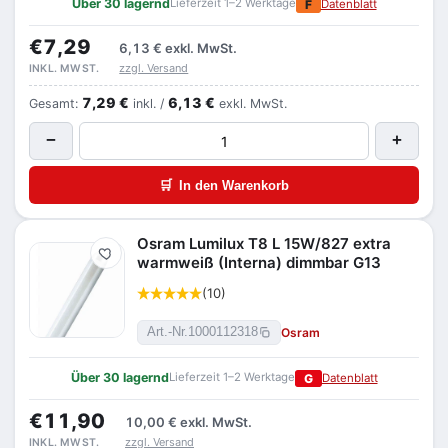
Über 30 lagernd
Lieferzeit 1–2 Werktage
F
Datenblatt
€7,29
6,13 €
exkl. MwSt.
zzgl. Versand
INKL. MWST.
7,29 €
6,13 €
Gesamt:
inkl. /
exkl. MwSt.
−
+
🛒
In den Warenkorb
Osram Lumilux T8 L 15W/827 extra
Merken
warmweiß (Interna) dimmbar G13
(10)
Osram
Art.-Nr.
1000112318
Über 30 lagernd
Lieferzeit 1–2 Werktage
G
Datenblatt
€11,90
10,00 €
exkl. MwSt.
zzgl. Versand
INKL. MWST.