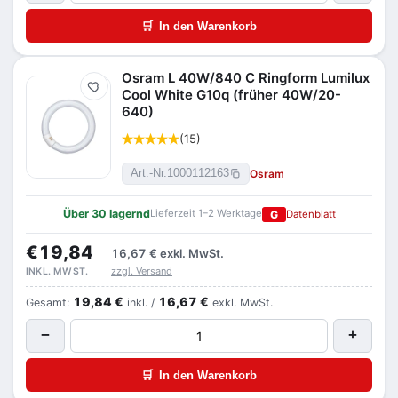
🛒
In den Warenkorb
Osram L 40W/840 C Ringform Lumilux
Merken
Cool White G10q (früher 40W/20-
640)
(15)
Osram
Art.-Nr.
1000112163
Über 30 lagernd
Lieferzeit 1–2 Werktage
G
Datenblatt
€19,84
16,67 €
exkl. MwSt.
zzgl. Versand
INKL. MWST.
19,84 €
16,67 €
Gesamt:
inkl. /
exkl. MwSt.
−
+
🛒
In den Warenkorb