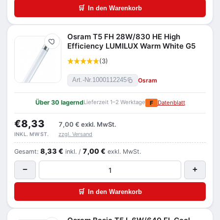
🛒
In den Warenkorb
Osram T5 FH 28W/830 HE High
Merken
Efficiency LUMILUX Warm White G5
(3)
Osram
Art.-Nr.
1000112245
Über 30 lagernd
Lieferzeit 1–2 Werktage
F
Datenblatt
€8,33
7,00 €
exkl. MwSt.
zzgl. Versand
INKL. MWST.
8,33 €
7,00 €
Gesamt:
inkl. /
exkl. MwSt.
−
+
🛒
In den Warenkorb