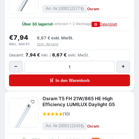
Osram
Art.-Nr.
1000112177
Über 30 lagernd
Lieferzeit 1–2 Werktage
G
Datenblatt
€7,94
6,67 €
exkl. MwSt.
zzgl. Versand
INKL. MWST.
7,94 €
6,67 €
Gesamt:
inkl. /
exkl. MwSt.
−
+
🛒
In den Warenkorb
Osram T5 FH 21W/865 HE High
Merken
Efficiency LUMILUX Daylight G5
(10)
Osram
Art.-Nr.
1000112243