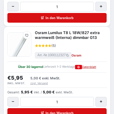
−
+
🛒
In den Warenkorb
Osram Lumilux T8 L 18W/827 extra
Merken
warmweiß (Interna) dimmbar G13
(5)
Osram
Art.-Nr.
1000112327
Über 30 lagernd
Lieferzeit 1–2 Werktage
G
Datenblatt
€5,95
5,00 €
exkl. MwSt.
zzgl. Versand
INKL. MWST.
5,95 €
5,00 €
Gesamt:
inkl. /
exkl. MwSt.
−
+
🛒
In den Warenkorb