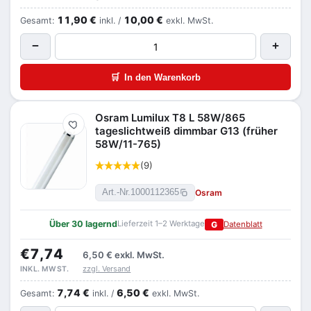
11,90 €
10,00 €
Gesamt:
inkl. /
exkl. MwSt.
−
+
🛒
In den Warenkorb
Osram Lumilux T8 L 58W/865
Merken
tageslichtweiß dimmbar G13 (früher
58W/11-765)
(9)
Osram
Art.-Nr.
1000112365
Über 30 lagernd
Lieferzeit 1–2 Werktage
G
Datenblatt
€7,74
6,50 €
exkl. MwSt.
zzgl. Versand
INKL. MWST.
7,74 €
6,50 €
Gesamt:
inkl. /
exkl. MwSt.