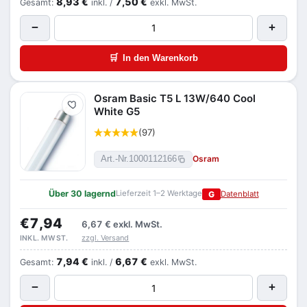
8,93 €
7,50 €
Gesamt:
inkl. /
exkl. MwSt.
−
+
🛒
In den Warenkorb
Osram Basic T5 L 13W/640 Cool
Merken
White G5
(97)
Osram
Art.-Nr.
1000112166
Über 30 lagernd
Lieferzeit 1–2 Werktage
G
Datenblatt
€7,94
6,67 €
exkl. MwSt.
zzgl. Versand
INKL. MWST.
7,94 €
6,67 €
Gesamt:
inkl. /
exkl. MwSt.
−
+