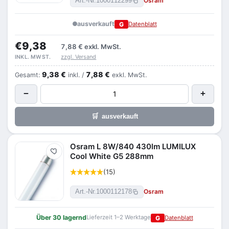
Osram
Art.-Nr.
1000112299
ausverkauft
G
Datenblatt
€9,38
7,88 €
exkl. MwSt.
zzgl. Versand
INKL. MWST.
9,38 €
7,88 €
Gesamt:
inkl. /
exkl. MwSt.
−
+
🛒
ausverkauft
Osram L 8W/840 430lm LUMILUX
Merken
Cool White G5 288mm
(15)
Osram
Art.-Nr.
1000112178
Über 30 lagernd
Lieferzeit 1–2 Werktage
G
Datenblatt