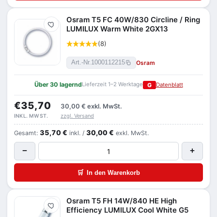
Osram T5 FC 40W/830 Circline / Ring
Merken
LUMILUX Warm White 2GX13
(8)
Osram
Art.-Nr.
1000112215
Über 30 lagernd
Lieferzeit 1–2 Werktage
G
Datenblatt
€35,70
30,00 €
exkl. MwSt.
zzgl. Versand
INKL. MWST.
35,70 €
30,00 €
Gesamt:
inkl. /
exkl. MwSt.
−
+
🛒
In den Warenkorb
Osram T5 FH 14W/840 HE High
Merken
Efficiency LUMILUX Cool White G5