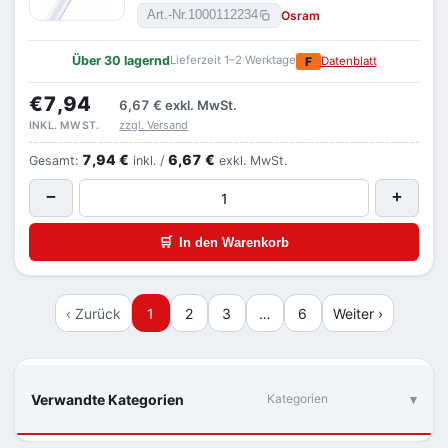
Osram
Art.-Nr.
1000112234
Über 30 lagernd
Lieferzeit 1–2 Werktage
F
Datenblatt
€7,94
6,67 €
exkl. MwSt.
zzgl. Versand
INKL. MWST.
7,94 €
6,67 €
Gesamt:
inkl. /
exkl. MwSt.
−
+
🛒
In den Warenkorb
‹ Zurück
1
2
3
…
6
Weiter ›
Verwandte Kategorien
Kategorien