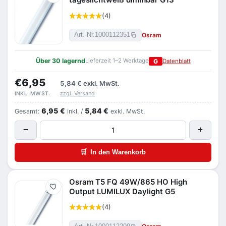
(4)
Osram
Art.-Nr.
1000112351
Über 30 lagernd
Lieferzeit 1–2 Werktage
G
Datenblatt
€6,95
5,84 €
exkl. MwSt.
zzgl. Versand
INKL. MWST.
6,95 €
5,84 €
Gesamt:
inkl. /
exkl. MwSt.
−
+
🛒
In den Warenkorb
Osram T5 FQ 49W/865 HO High
Merken
Output LUMILUX Daylight G5
(4)