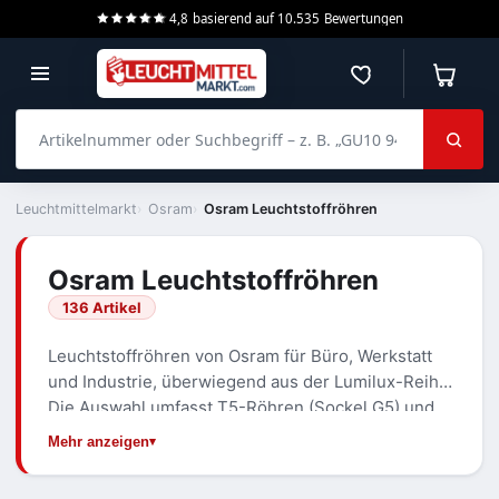
4,8
basierend auf
10.535
Bewertungen
Merkzettel
Warenko
Artikelnummer oder Suchbegriff – z. B. „GU10 940 dimmbar“
Leuchtmittelmarkt
Osram
Osram Leuchtstoffröhren
Osram Leuchtstoffröhren
136 Artikel
Leuchtstoffröhren von Osram für Büro, Werkstatt
und Industrie, überwiegend aus der Lumilux-Reihe.
Die Auswahl umfasst T5-Röhren (Sockel G5) und
T8-Röhren (Sockel G13) in gängigen Längen von
Mehr anzeigen
rund 590 bis 1500 mm.