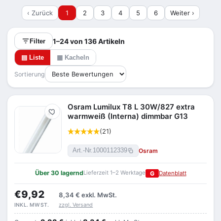
‹ Zurück
1
2
3
4
5
6
Weiter ›
1–24 von 136 Artikeln
Filter
▤ Liste
▦ Kacheln
Sortierung
Osram Lumilux T8 L 30W/827 extra
Merken
warmweiß (Interna) dimmbar G13
(21)
Osram
Art.-Nr.
1000112339
Über 30 lagernd
Lieferzeit 1–2 Werktage
G
Datenblatt
€9,92
8,34 €
exkl. MwSt.
zzgl. Versand
INKL. MWST.