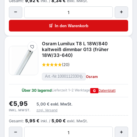
9,92 €
8,34 €
Gesamt:
inkl. /
exkl. MwSt.
−
+
🛒
In den Warenkorb
Osram Lumilux T8 L 18W/840
Merken
kaltweiß dimmbar G13 (früher
18W/33-640)
(20)
Osram
Art.-Nr.
1000112330
Über 30 lagernd
Lieferzeit 1–2 Werktage
G
Datenblatt
€5,95
5,00 €
exkl. MwSt.
zzgl. Versand
INKL. MWST.
5,95 €
5,00 €
Gesamt:
inkl. /
exkl. MwSt.
−
+