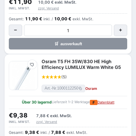
€11,90
10,00 €
exkl. MwSt.
zzgl. Versand
INKL. MWST.
11,90 €
10,00 €
Gesamt:
inkl. /
exkl. MwSt.
−
+
🛒
ausverkauft
Osram T5 FH 35W/830 HE High
Merken
Efficiency LUMILUX Warm White G5
(5)
Osram
Art.-Nr.
1000112250
Über 30 lagernd
Lieferzeit 1–2 Werktage
F
Datenblatt
€9,38
7,88 €
exkl. MwSt.
zzgl. Versand
INKL. MWST.
9,38 €
7,88 €
Gesamt:
inkl. /
exkl. MwSt.