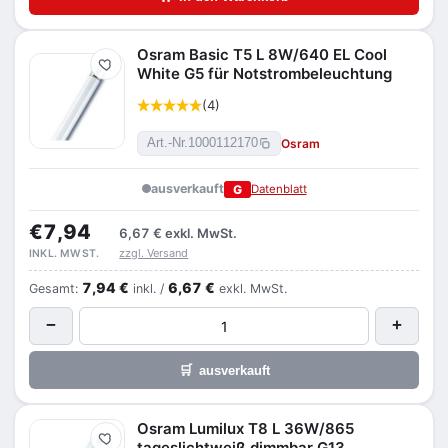
Osram Basic T5 L 8W/640 EL Cool
Merken
White G5 für Notstrombeleuchtung
(4)
Osram
Art.-Nr.
1000112170
ausverkauft
G
Datenblatt
€7,94
6,67 €
exkl. MwSt.
zzgl. Versand
INKL. MWST.
7,94 €
6,67 €
Gesamt:
inkl. /
exkl. MwSt.
−
+
🛒
ausverkauft
Osram Lumilux T8 L 36W/865
Merken
tageslichtweiß dimmbar G13