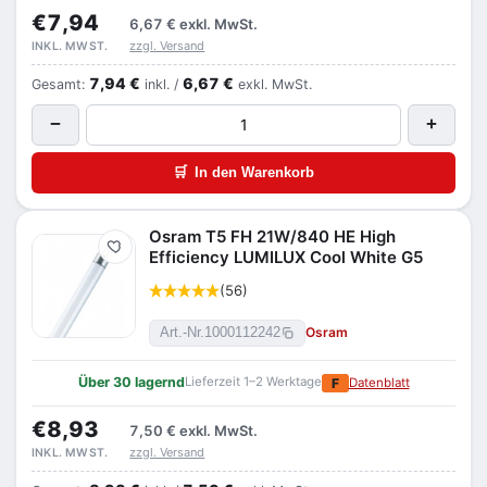
€7,94
6,67 €
exkl. MwSt.
zzgl. Versand
INKL. MWST.
7,94 €
6,67 €
Gesamt:
inkl. /
exkl. MwSt.
−
+
🛒
In den Warenkorb
Osram T5 FH 21W/840 HE High
Merken
Efficiency LUMILUX Cool White G5
(56)
Osram
Art.-Nr.
1000112242
Über 30 lagernd
Lieferzeit 1–2 Werktage
F
Datenblatt
€8,93
7,50 €
exkl. MwSt.
zzgl. Versand
INKL. MWST.