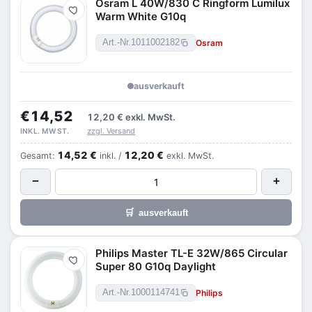
Osram L 40W/830 C Ringform Lumilux
Merken
Warm White G10q
Osram
Art.-Nr.
1011002182
ausverkauft
€14,52
12,20 €
exkl. MwSt.
zzgl. Versand
INKL. MWST.
14,52 €
12,20 €
Gesamt:
inkl. /
exkl. MwSt.
−
+
🛒
ausverkauft
Philips Master TL-E 32W/865 Circular
Merken
Super 80 G10q Daylight
Philips
Art.-Nr.
1000114741