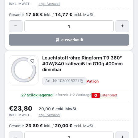
zzgl. Versand
INKL. MWST.
17,58 €
14,77 €
Gesamt:
inkl. /
exkl. MwSt.
−
+
🛒
ausverkauft
Leuchtstoffröhre Ringform T9 360°
Merken
40W/840 kaltweiß lm G10q 400mm
dimmbar
Patron
Art.-Nr.
1030015327
27 Stück lagernd
Lieferzeit 1–2 Werktage
G
Datenblatt
€23,80
20,00 €
exkl. MwSt.
zzgl. Versand
INKL. MWST.
23,80 €
20,00 €
Gesamt:
inkl. /
exkl. MwSt.
−
+