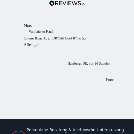
Marc
Anony
Verifizierter Kauf
Verif
Osram Basic T5 L 13W/640 Cool White G5
Guter S
Alles gut
Hamburg, DE, vor 16 Stunden
Pause
Persönliche Beratung & telefonische Unterstützung