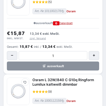
(5)
Osram
Art.-Nr.
1011002178
ausverkauft
G
Datenblatt
€15,87
13,34 €
exkl. MwSt.
zzgl. Versand
INKL. MWST.
15,87 €
13,34 €
Gesamt:
inkl. /
exkl. MwSt.
−
+
🛒
ausverkauft
Osram L 32W/840 C G10q Ringform
Merken
Lumilux kaltweiß dimmbar
(9)
Osram
Art.-Nr.
1000112159