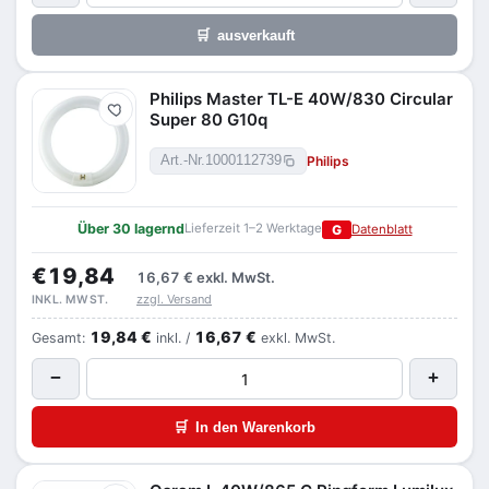
🛒
ausverkauft
Philips Master TL-E 40W/830 Circular
Merken
Super 80 G10q
Philips
Art.-Nr.
1000112739
Über 30 lagernd
Lieferzeit 1–2 Werktage
G
Datenblatt
€19,84
16,67 €
exkl. MwSt.
zzgl. Versand
INKL. MWST.
19,84 €
16,67 €
Gesamt:
inkl. /
exkl. MwSt.
−
+
🛒
In den Warenkorb