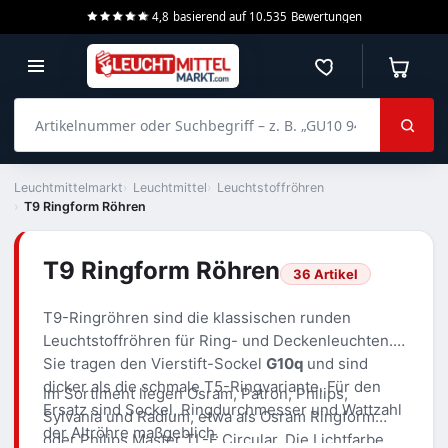
4,8
basierend auf
10.535
Bewertungen
Merkzettel
Warenko
Artikelnummer oder Suchbegriff – z. B. „GU10 940 dimmbar“
Leuchtmittelmarkt
Leuchtmittel
Leuchtstoffröhren
T9 Ringform Röhren
T9 Ringform Röhren
36 Artikel
T9-Ringröhren sind die klassischen runden
Leuchtstoffröhren für Ring- und Deckenleuchten.
Sie tragen den Vierstift-Sockel
G10q
und sind
dicker als die schmale T5-Ringvariante. Für den
Im Sortiment liegen Osram, Patron, Philips,
Ersatz sind Sockel, Ringdurchmesser und Wattzahl
Sylvania und Radium, etwa als Osram Ringform
der Altröhre maßgeblich.
oder Philips Master TL-E Circular. Die Lichtfarbe