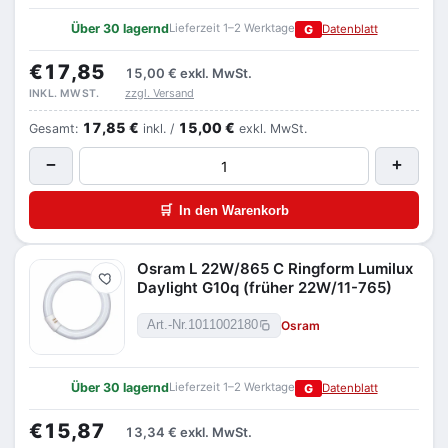
Über 30 lagernd
Lieferzeit 1–2 Werktage
G
Datenblatt
€17,85
15,00 €
exkl. MwSt.
zzgl. Versand
INKL. MWST.
17,85 €
15,00 €
Gesamt:
inkl. /
exkl. MwSt.
−
+
🛒
In den Warenkorb
Osram L 22W/865 C Ringform Lumilux
Merken
Daylight G10q (früher 22W/11-765)
Osram
Art.-Nr.
1011002180
Über 30 lagernd
Lieferzeit 1–2 Werktage
G
Datenblatt
€15,87
13,34 €
exkl. MwSt.