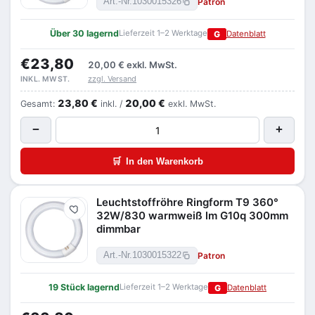
Patron
Art.-Nr.
1030015326
Über 30 lagernd
Lieferzeit 1–2 Werktage
G
Datenblatt
€23,80
20,00 €
exkl. MwSt.
zzgl. Versand
INKL. MWST.
23,80 €
20,00 €
Gesamt:
inkl. /
exkl. MwSt.
−
+
🛒
In den Warenkorb
Leuchtstoffröhre Ringform T9 360°
Merken
32W/830 warmweiß lm G10q 300mm
dimmbar
Patron
Art.-Nr.
1030015322
19 Stück lagernd
Lieferzeit 1–2 Werktage
G
Datenblatt