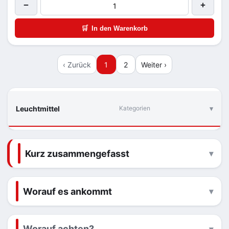
−
+
🛒
In den Warenkorb
‹ Zurück
1
2
Weiter ›
Leuchtmittel
Kategorien
Kurz zusammengefasst
Worauf es ankommt
Worauf achten?