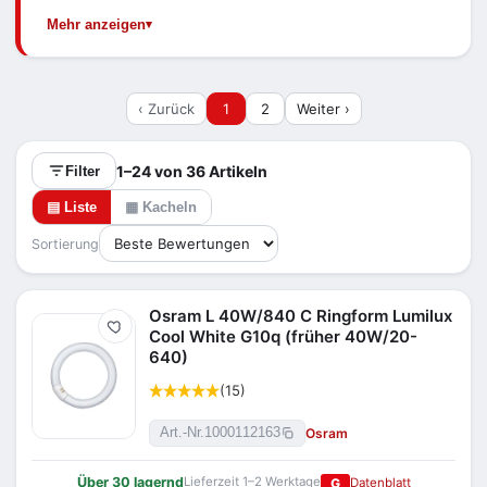
nennt der Code:
827/830
warmweiß,
840
Mehr anzeigen
neutralweiß,
865
tageslichtweiß.
‹ Zurück
1
2
Weiter ›
1–24 von 36 Artikeln
Filter
▤ Liste
▦ Kacheln
Sortierung
Osram L 40W/840 C Ringform Lumilux
Merken
Cool White G10q (früher 40W/20-
640)
(15)
Osram
Art.-Nr.
1000112163
Über 30 lagernd
Lieferzeit 1–2 Werktage
G
Datenblatt