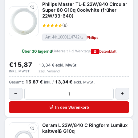
Philips Master TL-E 22W/840 Circular
Merken
Super 80 G10q Coolwhite (früher
22W/33-640)
(6)
Philips
Art.-Nr.
1000114742
Über 30 lagernd
Lieferzeit 1–2 Werktage
G
Datenblatt
€15,87
13,34 €
exkl. MwSt.
zzgl. Versand
INKL. MWST.
15,87 €
13,34 €
Gesamt:
inkl. /
exkl. MwSt.
−
+
🛒
In den Warenkorb
Osram L 22W/840 C Ringform Lumilux
Merken
kaltweiß G10q