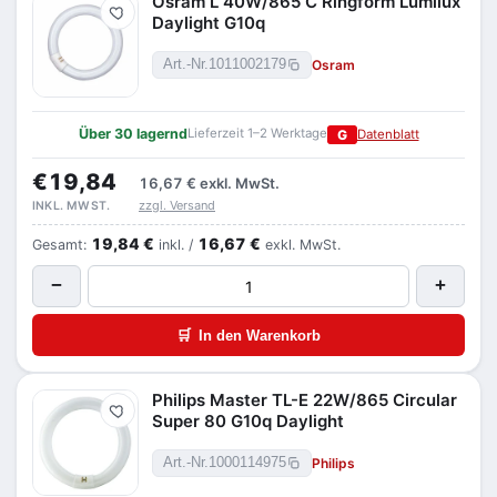
Osram L 40W/865 C Ringform Lumilux
Merken
Daylight G10q
Osram
Art.-Nr.
1011002179
Über 30 lagernd
Lieferzeit 1–2 Werktage
G
Datenblatt
€19,84
16,67 €
exkl. MwSt.
zzgl. Versand
INKL. MWST.
19,84 €
16,67 €
Gesamt:
inkl. /
exkl. MwSt.
−
+
🛒
In den Warenkorb
Philips Master TL-E 22W/865 Circular
Merken
Super 80 G10q Daylight
Philips
Art.-Nr.
1000114975