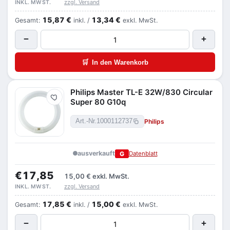
zzgl. Versand
INKL. MWST.
15,87 €
13,34 €
Gesamt:
inkl. /
exkl. MwSt.
−
+
🛒
In den Warenkorb
Philips Master TL-E 32W/830 Circular
Merken
Super 80 G10q
Philips
Art.-Nr.
1000112737
ausverkauft
G
Datenblatt
€17,85
15,00 €
exkl. MwSt.
zzgl. Versand
INKL. MWST.
17,85 €
15,00 €
Gesamt:
inkl. /
exkl. MwSt.
−
+