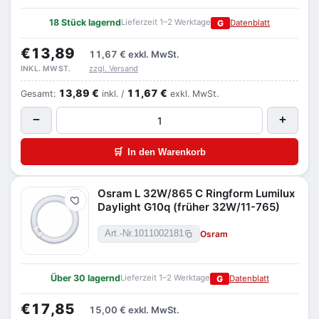
18 Stück lagernd
Lieferzeit 1–2 Werktage
G
Datenblatt
€13,89
11,67 €
exkl. MwSt.
zzgl. Versand
INKL. MWST.
13,89 €
11,67 €
Gesamt:
inkl. /
exkl. MwSt.
−
+
🛒
In den Warenkorb
Osram L 32W/865 C Ringform Lumilux
Merken
Daylight G10q (früher 32W/11-765)
Osram
Art.-Nr.
1011002181
Über 30 lagernd
Lieferzeit 1–2 Werktage
G
Datenblatt
€17,85
15,00 €
exkl. MwSt.