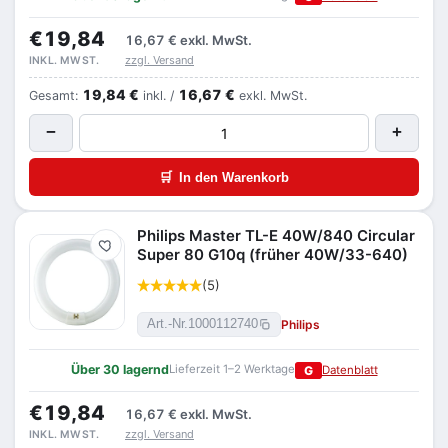
€19,84
16,67 €
exkl. MwSt.
zzgl. Versand
INKL. MWST.
19,84 €
16,67 €
Gesamt:
inkl. /
exkl. MwSt.
−
+
🛒
In den Warenkorb
Philips Master TL-E 40W/840 Circular
Merken
Super 80 G10q (früher 40W/33-640)
(5)
Philips
Art.-Nr.
1000112740
Über 30 lagernd
Lieferzeit 1–2 Werktage
G
Datenblatt
€19,84
16,67 €
exkl. MwSt.
zzgl. Versand
INKL. MWST.