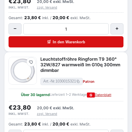
€23,80
20,00 €
exkl. MwSt.
zzgl. Versand
INKL. MWST.
23,80 €
20,00 €
Gesamt:
inkl. /
exkl. MwSt.
−
+
🛒
In den Warenkorb
Leuchtstoffröhre Ringform T9 360°
Merken
32W/827 warmweiß lm G10q 300mm
dimmbar
Patron
Art.-Nr.
1030015321
Über 30 lagernd
Lieferzeit 1–2 Werktage
G
Datenblatt
€23,80
20,00 €
exkl. MwSt.
zzgl. Versand
INKL. MWST.
23,80 €
20,00 €
Gesamt:
inkl. /
exkl. MwSt.