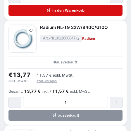
🛒
In den Warenkorb
Radium NL-T9 22W/840C/G10Q
Merken
Radium
Art.-Nr.
1011000847
ausverkauft
€13,77
11,57 €
exkl. MwSt.
zzgl. Versand
INKL. MWST.
13,77 €
11,57 €
Gesamt:
inkl. /
exkl. MwSt.
−
+
🛒
ausverkauft