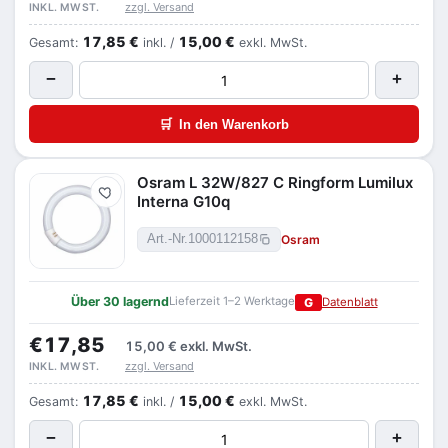
zzgl. Versand
INKL. MWST.
17,85 €
15,00 €
Gesamt:
inkl. /
exkl. MwSt.
−
+
🛒
In den Warenkorb
Osram L 32W/827 C Ringform Lumilux
Merken
Interna G10q
Osram
Art.-Nr.
1000112158
Über 30 lagernd
Lieferzeit 1–2 Werktage
G
Datenblatt
€17,85
15,00 €
exkl. MwSt.
zzgl. Versand
INKL. MWST.
17,85 €
15,00 €
Gesamt:
inkl. /
exkl. MwSt.
−
+