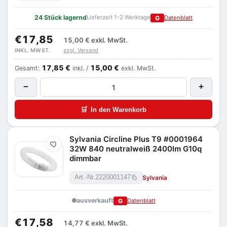
24 Stück lagernd
Lieferzeit 1–2 Werktage
G
Datenblatt
€17,85
15,00 €
exkl. MwSt.
zzgl. Versand
INKL. MWST.
17,85 €
15,00 €
Gesamt:
inkl. /
exkl. MwSt.
−
+
🛒
In den Warenkorb
Sylvania Circline Plus T9 #0001964
Merken
32W 840 neutralweiß 2400lm G10q
dimmbar
Sylvania
Art.-Nr.
2220001147
ausverkauft
G
Datenblatt
€17,58
14,77 €
exkl. MwSt.