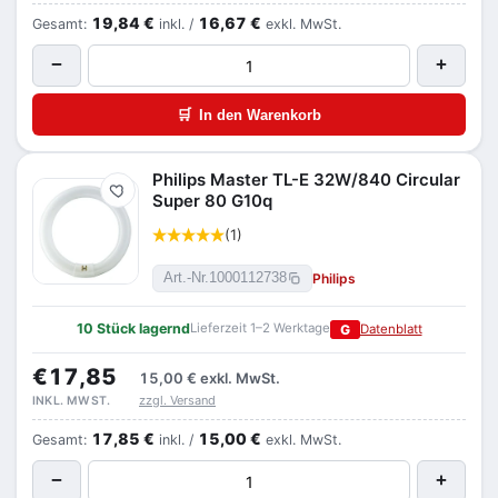
19,84 €
16,67 €
Gesamt:
inkl. /
exkl. MwSt.
−
+
🛒
In den Warenkorb
Philips Master TL-E 32W/840 Circular
Merken
Super 80 G10q
(1)
Philips
Art.-Nr.
1000112738
10 Stück lagernd
Lieferzeit 1–2 Werktage
G
Datenblatt
€17,85
15,00 €
exkl. MwSt.
zzgl. Versand
INKL. MWST.
17,85 €
15,00 €
Gesamt:
inkl. /
exkl. MwSt.
−
+