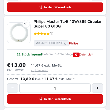
🛒
In den Warenkorb
Philips Master TL-E 40W/865 Circular
Merken
Super 80 G10Q
(1)
Philips
Art.-Nr.
1030007205
22 Stück lagernd
Lieferzeit 1–2 Werktage
G
Datenblatt
€13,89
11,67 €
exkl. MwSt.
zzgl. Versand
INKL. MWST.
13,89 €
11,67 €
Gesamt:
inkl. /
exkl. MwSt.
−
+
🛒
In den Warenkorb