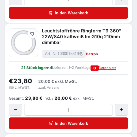
🛒
In den Warenkorb
Leuchtstoffröhre Ringform T9 360°
Merken
22W/840 kaltweiß lm G10q 210mm
dimmbar
Patron
Art.-Nr.
1030015319
21 Stück lagernd
Lieferzeit 1–2 Werktage
G
Datenblatt
€23,80
20,00 €
exkl. MwSt.
zzgl. Versand
INKL. MWST.
23,80 €
20,00 €
Gesamt:
inkl. /
exkl. MwSt.
−
+
🛒
In den Warenkorb