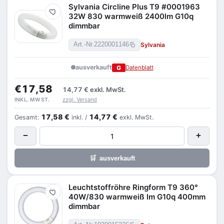
Sylvania Circline Plus T9 #0001963
Merken
32W 830 warmweiß 2400lm G10q
dimmbar
Sylvania
Art.-Nr.
2220001146
ausverkauft
G
Datenblatt
€17,58
14,77 €
exkl. MwSt.
zzgl. Versand
INKL. MWST.
17,58 €
14,77 €
Gesamt:
inkl. /
exkl. MwSt.
−
+
🛒
ausverkauft
Leuchtstoffröhre Ringform T9 360°
Merken
40W/830 warmweiß lm G10q 400mm
dimmbar