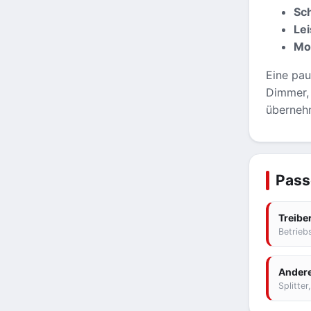
Sch
Lei
Mo
Eine pau
Dimmer, 
überneh
Pass
Treibe
Betrieb
Ander
Splitte