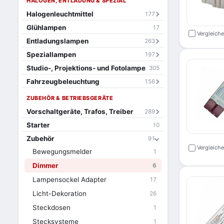
HALOGEN, ENTLADUNG & SPEZIAL
Halogenleuchtmittel
177
Glühlampen
17
Vergleich
Entladungslampen
263
Speziallampen
197
Studio-, Projektions- und Fotolampe
305
Fahrzeugbeleuchtung
156
ZUBEHÖR & BETRIEBSGERÄTE
Vorschaltgeräte, Trafos, Treiber
289
Starter
10
Zubehör
91
Vergleich
Bewegungsmelder
1
Dimmer
6
Lampensockel Adapter
17
Licht-Dekoration
26
Steckdosen
1
Stecksysteme
1