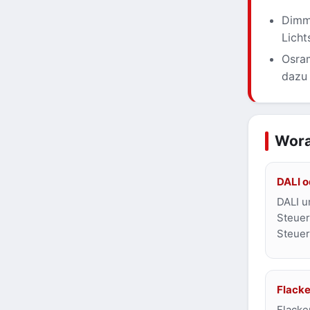
Dimm
Licht
Osra
dazu
Wora
DALI 
DALI u
Steuer
Steuer
Flack
Flacke