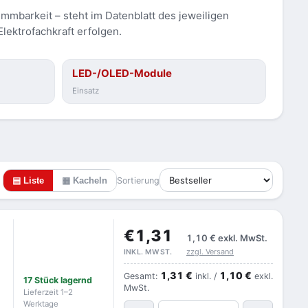
mmbarkeit – steht im Datenblatt des jeweiligen
Elektrofachkraft erfolgen.
LED-/OLED-Module
Einsatz
▤ Liste
▦ Kacheln
Sortierung
€1,31
1,10 €
exkl. MwSt.
zzgl. Versand
INKL. MWST.
1,31 €
1,10 €
Gesamt:
inkl. /
exkl.
17 Stück lagernd
MwSt.
Lieferzeit 1–2
Werktage