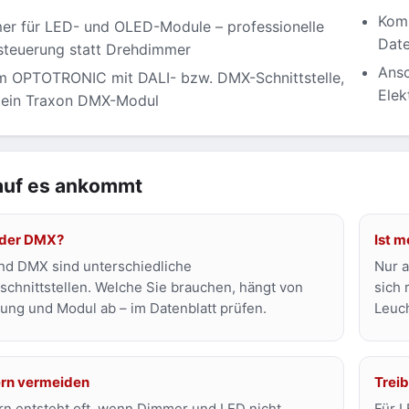
Komp
er für LED- und OLED-Module – professionelle
Date
steuerung statt Drehdimmer
Ansc
m OPTOTRONIC mit DALI- bzw. DMX-Schnittstelle,
Elek
 ein Traxon DMX-Modul
uf es ankommt
oder DMX?
Ist 
nd DMX sind unterschiedliche
Nur a
schnittstellen. Welche Sie brauchen, hängt von
sich 
ung und Modul ab – im Datenblatt prüfen.
Leuch
ern vermeiden
Treib
rn entsteht oft, wenn Dimmer und LED nicht
Für L