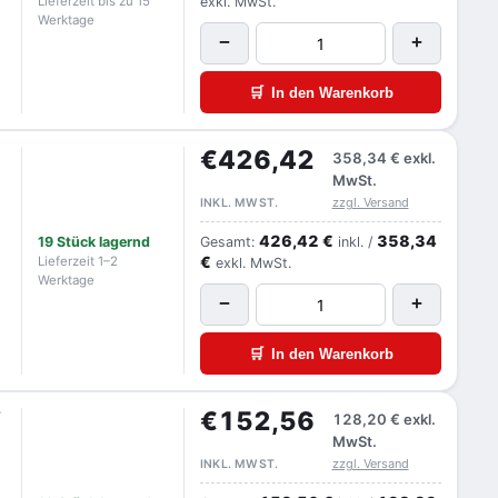
Lieferzeit bis zu 15
exkl. MwSt.
Werktage
−
+
🛒
In den Warenkorb
€426,42
358,34 €
exkl.
MwSt.
zzgl. Versand
INKL. MWST.
426,42 €
358,34
19 Stück lagernd
Gesamt:
inkl. /
€
Lieferzeit 1–2
exkl. MwSt.
Werktage
−
+
🛒
In den Warenkorb
€152,56
/
128,20 €
exkl.
MwSt.
zzgl. Versand
INKL. MWST.