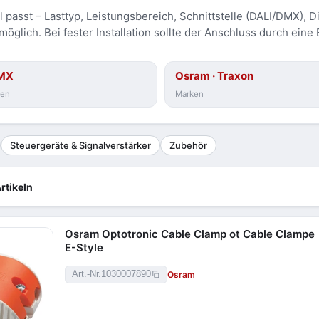
asst – Lasttyp, Leistungsbereich, Schnittstelle (DALI/DMX), Di
öglich. Bei fester Installation sollte der Anschluss durch eine 
DMX
Osram · Traxon
len
Marken
Steuergeräte & Signalverstärker
Zubehör
rtikeln
Osram Optotronic Cable Clamp ot Cable Clampe
E-Style
Osram
Art.-Nr.
1030007890