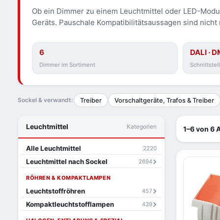
Ob ein Dimmer zu einem Leuchtmittel oder LED-Modul p
Geräts. Pauschale Kompatibilitätsaussagen sind nicht m
6
DALI · 
Dimmer im Sortiment
Schnittstel
Sockel & verwandt:
Treiber
Vorschaltgeräte, Trafos & Treiber
Leuchtmittel
Kategorien
1–6 von 6 A
Alle Leuchtmittel
2220
Leuchtmittel nach Sockel
2694
RÖHREN & KOMPAKTLAMPEN
Leuchtstoffröhren
457
Kompaktleuchtstofflampen
439