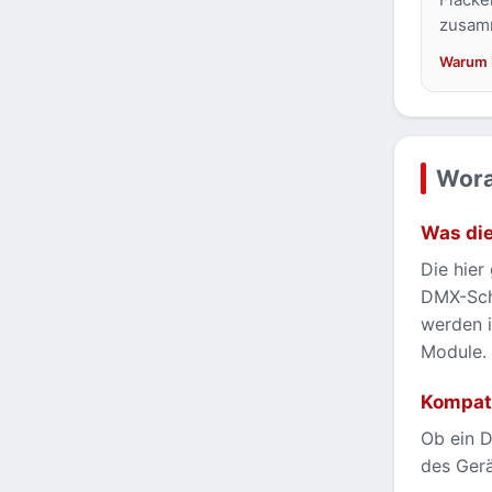
zusamm
Warum 
Wora
Was die
Die hie
DMX-Sch
werden i
Module. 
Kompati
Ob ein D
des Gerä