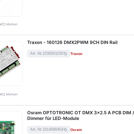
en
Merken
Traxon - 160126 DMX2PWM 9CH DIN Rail
Traxon
Art.-Nr.
1030001030
en
Merken
Osram OPTOTRONIC OT DMX 3x2.5 A PCB DIM 
Dimmer für LED-Module
Osram
Art.-Nr.
1014000454