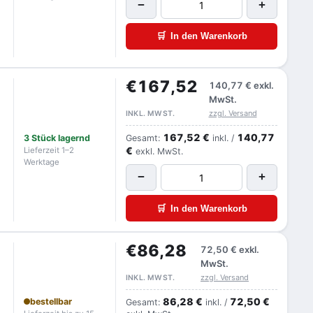
−
+
🛒
In den Warenkorb
€167,52
140,77 €
exkl.
MwSt.
zzgl. Versand
INKL. MWST.
167,52 €
140,77
3 Stück lagernd
Gesamt:
inkl. /
€
Lieferzeit 1–2
exkl. MwSt.
Werktage
−
+
🛒
In den Warenkorb
€86,28
72,50 €
exkl.
MwSt.
zzgl. Versand
INKL. MWST.
86,28 €
72,50 €
bestellbar
Gesamt:
inkl. /