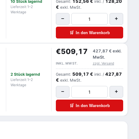
152,56 €
128,20
10 Stück lagernd
Gesamt:
inkl. /
€
Lieferzeit 1–2
exkl. MwSt.
Werktage
−
+
🛒
In den Warenkorb
€509,17
427,87 €
exkl.
MwSt.
zzgl. Versand
INKL. MWST.
509,17 €
427,87
2 Stück lagernd
Gesamt:
inkl. /
€
Lieferzeit 1–2
exkl. MwSt.
Werktage
−
+
🛒
In den Warenkorb