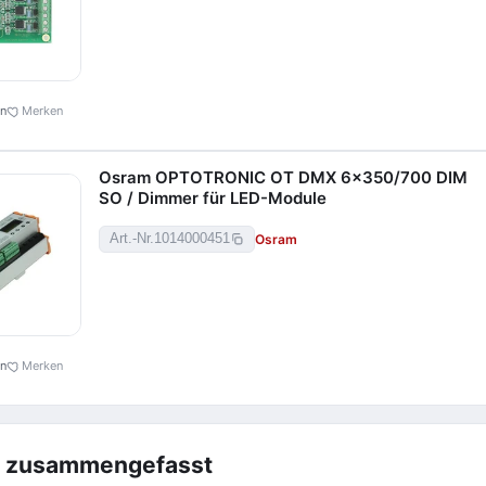
en
Merken
Osram OPTOTRONIC OT DMX 6x350/700 DIM
SO / Dimmer für LED-Module
Osram
Art.-Nr.
1014000451
en
Merken
z zusammengefasst