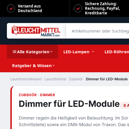
Sichere Zahlung:
Versand aus
Rechnung, PayPal,
Deutschland
Kreditkarte
Artikelnummer oder Suchbegrif
Alle Kategorien
LED-Lampen
LED-Röhre
Ratgeber & Wissen
Leuchtmittelmarkt
Leuchtmittel
Zubehör
Dimmer für LED-Module
ZUBEHÖR · DIMMER
Dimmer für LED-Module
6 A
Dimmer regeln die Helligkeit von Beleuchtung. Im Sor
Schnittstelle) sowie ein DMX-Modul von Traxon. Das s