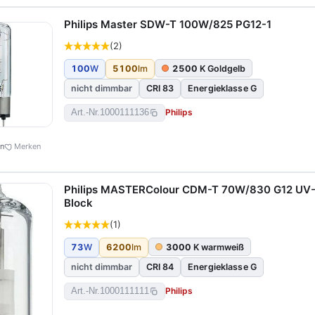
Philips Master SDW-T 100W/825 PG12-1
(2)
100
W
5100
lm
2500
K Goldgelb
nicht dimmbar
CRI 83
Energieklasse G
Philips
Art.-Nr.
1000111136
en
Merken
Philips MASTERColour CDM-T 70W/830 G12 UV
Block
(1)
73
W
6200
lm
3000
K warmweiß
nicht dimmbar
CRI 84
Energieklasse G
Philips
Art.-Nr.
1000111111