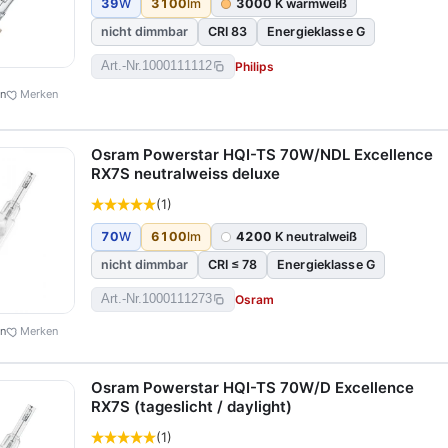
39
W
3100
lm
3000
K warmweiß
nicht dimmbar
CRI 83
Energieklasse G
Philips
Art.-Nr.
1000111112
en
Merken
Osram Powerstar HQI-TS 70W/NDL Excellence
RX7S neutralweiss deluxe
(1)
70
W
6100
lm
4200
K neutralweiß
nicht dimmbar
CRI ≤ 78
Energieklasse G
Osram
Art.-Nr.
1000111273
en
Merken
Osram Powerstar HQI-TS 70W/D Excellence
RX7S (tageslicht / daylight)
(1)