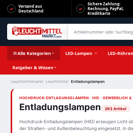
Sichere Zahlung:
Versand aus
Rechnung, PayPal,
Deutschland
Kreditkarte
Artikelnummer oder Suchbegrif
Alle Kategorien
LED-Lampen
LED-Röhre
Ratgeber & Wissen
Leuchtmittelmarkt
Leuchtmittel
Entladungslampen
HOCHDRUCK-ENTLADUNGSLAMPEN · HID · GEWERBLICH & 
Entladungslampen
263 Artikel
Hochdruck-Entladungslampen (HID) erzeugen Licht übe
der Straßen- und Außenbeleuchtung eingesetzt. In di