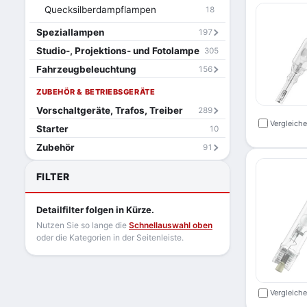
Quecksilberdampflampen
18
Speziallampen
197
Studio-, Projektions- und Fotolampe
305
Fahrzeugbeleuchtung
156
ZUBEHÖR & BETRIEBSGERÄTE
Vorschaltgeräte, Trafos, Treiber
289
Vergleich
Starter
10
Zubehör
91
FILTER
Detailfilter folgen in Kürze.
Nutzen Sie so lange die
Schnellauswahl oben
oder die Kategorien in der Seitenleiste.
Vergleich