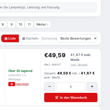
fen Sie Lampentyp, Leistung und Fassung.
8
9
10
11
Weiter ›
▤ Liste
▦ Kacheln
Sortierung
€49,59
41,67 €
exkl.
MwSt.
zzgl. Versand
INKL. MWST.
Über 30 lagernd
49,59 €
41,67 €
Gesamt:
inkl. /
Lieferzeit 1–2
exkl. MwSt.
Werktage
G
Datenblatt
−
+
🛒
In den Warenkorb