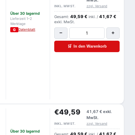
zzgl. Versand
INKL. MWST.
Über 30 lagernd
49,59 €
41,67 €
Gesamt:
inkl. /
Lieferzeit 1–2
exkl. MwSt.
Werktage
G
Datenblatt
−
+
🛒
In den Warenkorb
€49,59
-
41,67 €
exkl.
MwSt.
zzgl. Versand
INKL. MWST.
Über 30 lagernd
49,59 €
41,67 €
Gesamt:
inkl. /