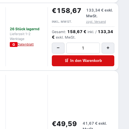
€158,67
133,34 €
exkl.
MwSt.
zzgl. Versand
INKL. MWST.
26 Stück lagernd
158,67 €
133,34
Gesamt:
inkl. /
Lieferzeit 1–2
€
exkl. MwSt.
Werktage
G
Datenblatt
−
+
🛒
In den Warenkorb
-
€49,59
41,67 €
exkl.
MwSt.