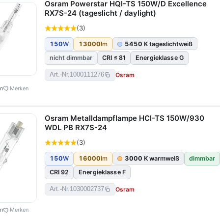
Osram Powerstar HQI-TS 150W/D Excellence
RX7S-24 (tageslicht / daylight)
(3)
150
W
13000
lm
5450
K tageslichtweiß
nicht dimmbar
CRI ≤ 81
Energieklasse G
Osram
Art.-Nr.
1000111276
en
Merken
Osram Metalldampflampe HCI-TS 150W/930
WDL PB RX7S-24
(3)
150
W
16000
lm
3000
K warmweiß
dimmbar
CRI 92
Energieklasse F
Osram
Art.-Nr.
1030002737
en
Merken