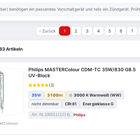
er) benötigen ein passendes Vorschaltgerät und teils ein Zündgerät. Prü
‹ Zurück
1
2
3
4
5
6
7
63 Artikeln
Philips MASTERColour CDM-TC 35W/830 G8.5
UV-Block
(3)
35
W
3100
lm
3000
K Warmweiß (WW)
nicht dimmbar
CRI 81
Energieklasse G
Philips
Art.-Nr.
1000111121
en
Merken