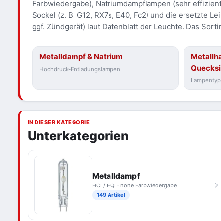
Farbwiedergabe), Natriumdampflampen (sehr effizien
Sockel (z. B. G12, RX7s, E40, Fc2) und die ersetzte 
ggf. Zündgerät) laut Datenblatt der Leuchte. Das Sor
Metalldampf & Natrium
Metallha
Quecksi
Hochdruck-Entladungslampen
Lampentyp
IN DIESER KATEGORIE
Unterkategorien
Metalldampf
HCI / HQI · hohe Farbwiedergabe
149 Artikel