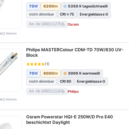
70
W
6200
lm
5350
K tageslichtweiß
nicht dimmbar
CRI ≤ 75
Energieklasse G
Osram
Art.-Nr.
1000111275
en
Merken
Philips MASTERColour CDM-TD 70W/830 UV-
Block
(1)
70
W
6000
lm
3000
K warmweiß
nicht dimmbar
CRI 80
Energieklasse G
Philips
Art.-Nr.
1000111116
en
Merken
Osram Powerstar HQI-E 250W/D Pro E40
beschichtet Daylight