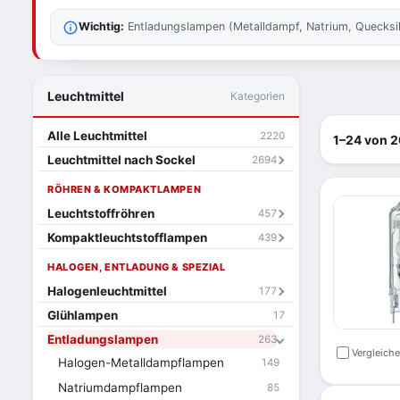
Wichtig:
Entladungslampen (Metalldampf, Natrium, Quecksilb
Leuchtmittel
Kategorien
Alle Leuchtmittel
2220
1–24 von 2
Leuchtmittel nach Sockel
2694
RÖHREN & KOMPAKTLAMPEN
Leuchtstoffröhren
457
Kompaktleuchtstofflampen
439
HALOGEN, ENTLADUNG & SPEZIAL
Halogenleuchtmittel
177
Glühlampen
17
Entladungslampen
263
Vergleich
Halogen-Metalldampflampen
149
Natriumdampflampen
85