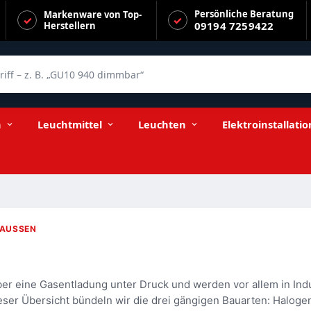
Persönliche Beratung
Markenware von Top-
09194 7259422
Herstellern
f – z. B. „GU10 940 dimmbar“
n
Leuchtmittel
Leuchten
Elektroinstallatio
AUSSEN
r eine Gasentladung unter Druck und werden vor allem in Ind
eser Übersicht bündeln wir die drei gängigen Bauarten: Halog