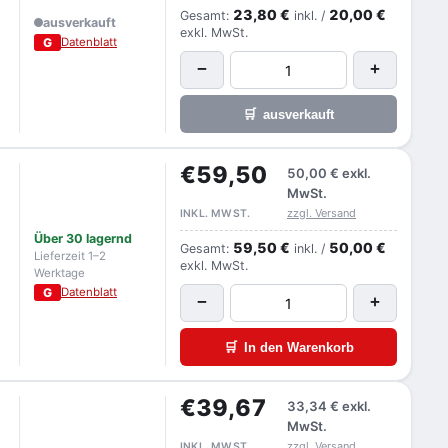
23,80 €
20,00 €
Gesamt:
inkl. /
ausverkauft
exkl. MwSt.
G
Datenblatt
−
+
🛒
ausverkauft
€59,50
50,00 €
exkl.
MwSt.
zzgl. Versand
INKL. MWST.
Über 30 lagernd
59,50 €
50,00 €
Gesamt:
inkl. /
Lieferzeit 1–2
exkl. MwSt.
Werktage
G
Datenblatt
−
+
🛒
In den Warenkorb
€39,67
33,34 €
exkl.
MwSt.
zzgl. Versand
INKL. MWST.