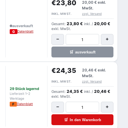
€23,80
20,00 €
exkl.
MwSt.
zzgl. Versand
INKL. MWST.
23,80 €
20,00 €
Gesamt:
inkl. /
ausverkauft
exkl. MwSt.
G
Datenblatt
−
+
🛒
ausverkauft
€24,35
20,46 €
exkl.
MwSt.
zzgl. Versand
INKL. MWST.
29 Stück lagernd
24,35 €
20,46 €
Gesamt:
inkl. /
Lieferzeit 1–2
exkl. MwSt.
Werktage
F
Datenblatt
−
+
🛒
In den Warenkorb