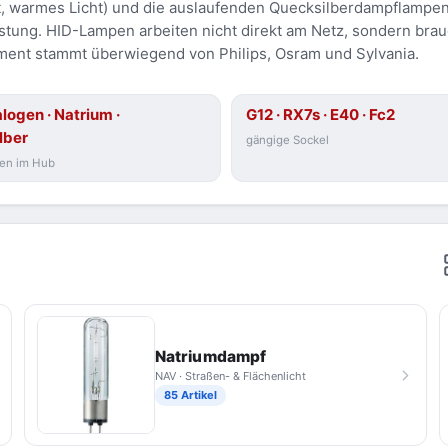
t, warmes Licht) und die auslaufenden Quecksilberdampflampen
Leistung. HID-Lampen arbeiten nicht direkt am Netz, sondern br
timent stammt überwiegend von Philips, Osram und Sylvania.
logen · Natrium ·
G12 · RX7s · E40 · Fc2
lber
gängige Sockel
en im Hub
Natriumdampf
NAV · Straßen- & Flächenlicht
85 Artikel