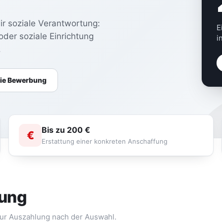
r soziale Verantwortung:
E
der soziale Einrichtung
i
.
die Bewerbung
Bis zu 200 €
€
Erstattung einer konkreten Anschaffung
bung
 zur Auszahlung nach der Auswahl.