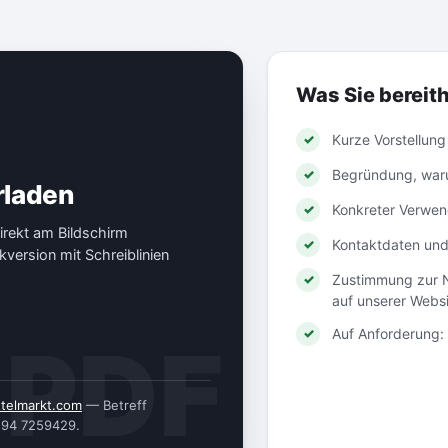
Was Sie bereith
Kurze Vorstellung 
Begründung, waru
rladen
Konkreter Verwe
irekt am Bildschirm
Kontaktdaten und
version mit Schreiblinien
Zustimmung zur 
auf unserer Webs
Auf Anforderung
telmarkt.com
— Betreff
9194 7259429.