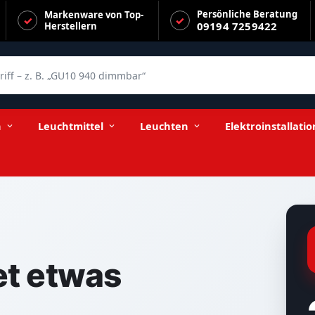
Persönliche Beratung
Markenware von Top-
09194 7259422
Herstellern
f – z. B. „GU10 940 dimmbar“
n
Leuchtmittel
Leuchten
Elektroinstallatio
t etwas