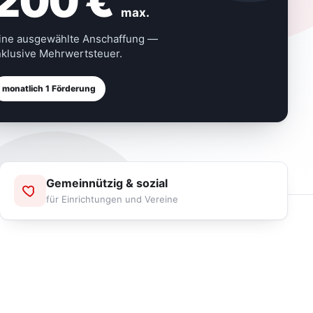
200 €
max.
ine ausgewählte Anschaffung —
nklusive Mehrwertsteuer.
monatlich 1 Förderung
Gemeinnützig & sozial
für Einrichtungen und Vereine