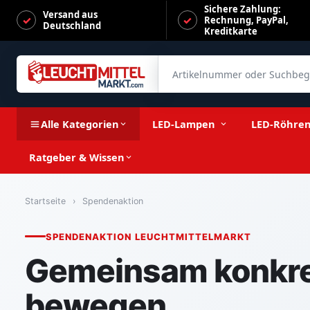
Sichere Zahlung:
Versand aus
Rechnung, PayPal,
Deutschland
Kreditkarte
Artikelnummer oder Suchbegrif
Alle Kategorien
LED-Lampen
LED-Röhre
Ratgeber & Wissen
Startseite
›
Spendenaktion
SPENDENAKTION LEUCHTMITTELMARKT
Gemeinsam konkre
bewegen.