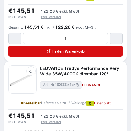
€145,51
122,28 €
exkl. MwSt.
zzgl. Versand
INKL. MWST.
145,51 €
122,28 €
Gesamt:
inkl. /
exkl. MwSt.
−
+
🛒
In den Warenkorb
LEDVANCE TruSys Performance Very
Merken
Wide 35W/4000K dimmbar 120°
LEDVANCE
Art.-Nr.
1030005475
bestellbar
Lieferzeit bis zu 15 Werktage
C
Datenblatt
€145,51
122,28 €
exkl. MwSt.
zzgl. Versand
INKL. MWST.