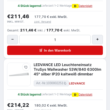
4 Stück lagernd
Lieferzeit 1–2 Werktage
D
Datenblatt
€211,46
177,70 €
exkl. MwSt.
zzgl. Versand
INKL. MWST.
211,46 €
177,70 €
Gesamt:
inkl. /
exkl. MwSt.
−
+
🛒
In den Warenkorb
LEDVANCE LED Leuchteneinsatz
Merken
TruSys Wallwasher 53W/840 6300lm
45° silber IP20 kaltweiß dimmbar
LEDVANCE
Art.-Nr.
1030002251
4 Stück lagernd
Lieferzeit 1–2 Werktage
D
Datenblatt
€214,22
180,02 €
exkl. MwSt.