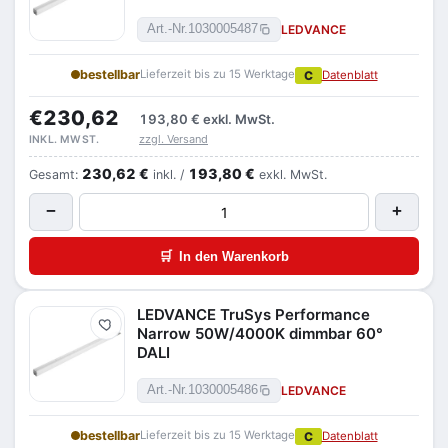
LEDVANCE
Art.-Nr.
1030005487
bestellbar
Lieferzeit bis zu 15 Werktage
C
Datenblatt
€230,62
193,80 €
exkl. MwSt.
zzgl. Versand
INKL. MWST.
230,62 €
193,80 €
Gesamt:
inkl. /
exkl. MwSt.
−
+
🛒
In den Warenkorb
LEDVANCE TruSys Performance
Merken
Narrow 50W/4000K dimmbar 60°
DALI
LEDVANCE
Art.-Nr.
1030005486
bestellbar
Lieferzeit bis zu 15 Werktage
C
Datenblatt