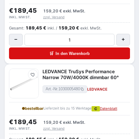
€189,45
159,20 €
exkl. MwSt.
zzgl. Versand
INKL. MWST.
189,45 €
159,20 €
Gesamt:
inkl. /
exkl. MwSt.
−
+
🛒
In den Warenkorb
LEDVANCE TruSys Performance
Merken
Narrow 70W/4000K dimmbar 60°
LEDVANCE
Art.-Nr.
1030005480
bestellbar
Lieferzeit bis zu 15 Werktage
C
Datenblatt
€189,45
159,20 €
exkl. MwSt.
zzgl. Versand
INKL. MWST.