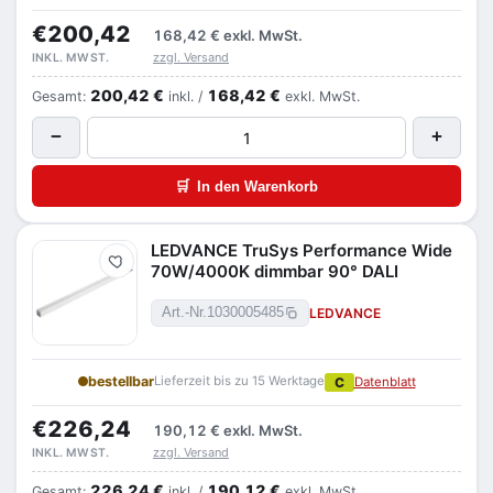
€200,42
168,42 €
exkl. MwSt.
zzgl. Versand
INKL. MWST.
200,42 €
168,42 €
Gesamt:
inkl. /
exkl. MwSt.
−
+
🛒
In den Warenkorb
LEDVANCE TruSys Performance Wide
Merken
70W/4000K dimmbar 90° DALI
LEDVANCE
Art.-Nr.
1030005485
bestellbar
Lieferzeit bis zu 15 Werktage
C
Datenblatt
€226,24
190,12 €
exkl. MwSt.
zzgl. Versand
INKL. MWST.
226,24 €
190,12 €
Gesamt:
inkl. /
exkl. MwSt.