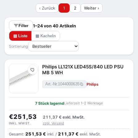
anpassbar. Wichtig bei der Auswahl: Tragschiene
‹ Zurück
1
2
Weiter ›
und Lichteinsätze müssen zueinander passen,
denn nur abgestimmte Komponenten arbeiten
zusammen. Geplant wird nach Gesamtlänge,
1–24 von 40 Artikeln
Filter
gewünschter Lichtfarbe und Anzahl der Einsätze.
▤ Liste
▦ Kacheln
Konkrete Werte zu Leistung, Lichtstrom und
Schienenlänge finden Sie je Komponente in den
Sortierung
technischen Daten. Über die Filter links grenzen
Sie nach Ihren Vorgaben ein.
Philips LL121X LED45S/840 LED PSU
Merken
MB 5 WH
Philips
Art.-Nr.
1044000635
7 Stück lagernd
Lieferzeit 1–2 Werktage
€251,53
211,37 €
exkl. MwSt.
zzgl. Versand
INKL. MWST.
251,53 €
211,37 €
Gesamt:
inkl. /
exkl. MwSt.