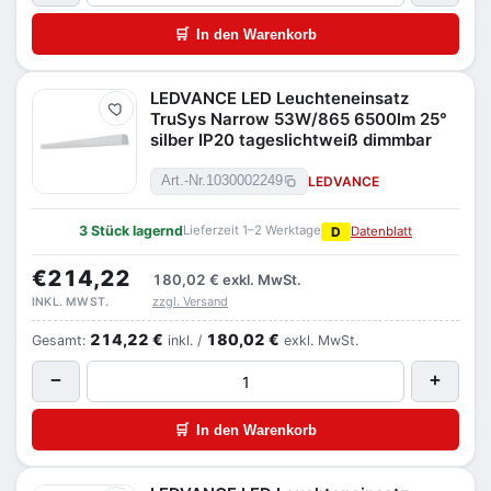
🛒
In den Warenkorb
LEDVANCE LED Leuchteneinsatz
Merken
TruSys Narrow 53W/865 6500lm 25°
silber IP20 tageslichtweiß dimmbar
LEDVANCE
Art.-Nr.
1030002249
3 Stück lagernd
Lieferzeit 1–2 Werktage
D
Datenblatt
€214,22
180,02 €
exkl. MwSt.
zzgl. Versand
INKL. MWST.
214,22 €
180,02 €
Gesamt:
inkl. /
exkl. MwSt.
−
+
🛒
In den Warenkorb