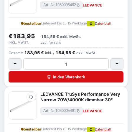
LEDVANCE
Art.-Nr.
1030005482
bestellbar
Lieferzeit bis zu 15 Werktage
C
Datenblatt
€183,95
154,58 €
exkl. MwSt.
zzgl. Versand
INKL. MWST.
183,95 €
154,58 €
Gesamt:
inkl. /
exkl. MwSt.
−
+
🛒
In den Warenkorb
LEDVANCE TruSys Performance Very
Merken
Narrow 70W/4000K dimmbar 30°
LEDVANCE
Art.-Nr.
1030005481
bestellbar
Lieferzeit bis zu 15 Werktage
C
Datenblatt