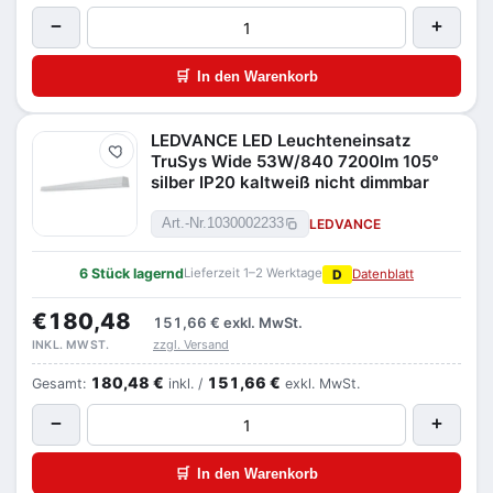
−
+
🛒
In den Warenkorb
LEDVANCE LED Leuchteneinsatz
Merken
TruSys Wide 53W/840 7200lm 105°
silber IP20 kaltweiß nicht dimmbar
LEDVANCE
Art.-Nr.
1030002233
6 Stück lagernd
Lieferzeit 1–2 Werktage
D
Datenblatt
€180,48
151,66 €
exkl. MwSt.
zzgl. Versand
INKL. MWST.
180,48 €
151,66 €
Gesamt:
inkl. /
exkl. MwSt.
−
+
🛒
In den Warenkorb