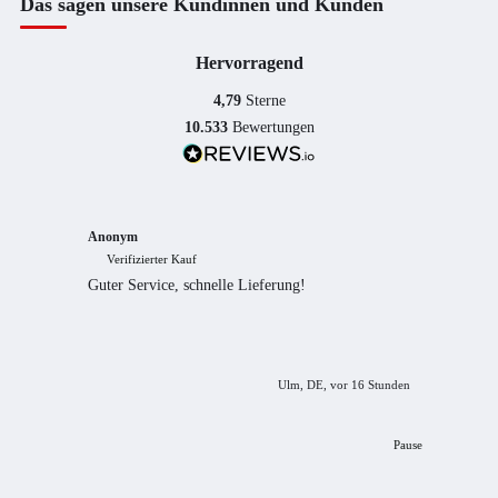
Das sagen unsere Kundinnen und Kunden
Hervorragend
4,79
Sterne
10.533
Bewertungen
Anonym
Anony
Verifizierter Kauf
Verif
Guter Service, schnelle Lieferung!
freundl
empfeh
Ulm, DE, vor 16 Stunden
Pause