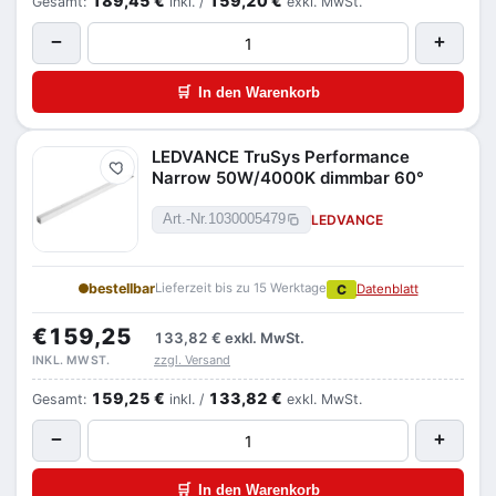
189,45 €
159,20 €
Gesamt:
inkl. /
exkl. MwSt.
−
+
🛒
In den Warenkorb
LEDVANCE TruSys Performance
Merken
Narrow 50W/4000K dimmbar 60°
LEDVANCE
Art.-Nr.
1030005479
bestellbar
Lieferzeit bis zu 15 Werktage
C
Datenblatt
€159,25
133,82 €
exkl. MwSt.
zzgl. Versand
INKL. MWST.
159,25 €
133,82 €
Gesamt:
inkl. /
exkl. MwSt.
−
+
🛒
In den Warenkorb