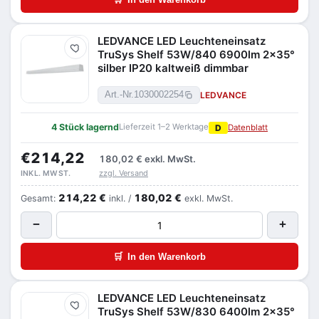
LEDVANCE LED Leuchteneinsatz
Merken
TruSys Shelf 53W/840 6900lm 2x35°
silber IP20 kaltweiß dimmbar
LEDVANCE
Art.-Nr.
1030002254
4 Stück lagernd
Lieferzeit 1–2 Werktage
D
Datenblatt
€214,22
180,02 €
exkl. MwSt.
zzgl. Versand
INKL. MWST.
214,22 €
180,02 €
Gesamt:
inkl. /
exkl. MwSt.
−
+
🛒
In den Warenkorb
LEDVANCE LED Leuchteneinsatz
Merken
TruSys Shelf 53W/830 6400lm 2x35°