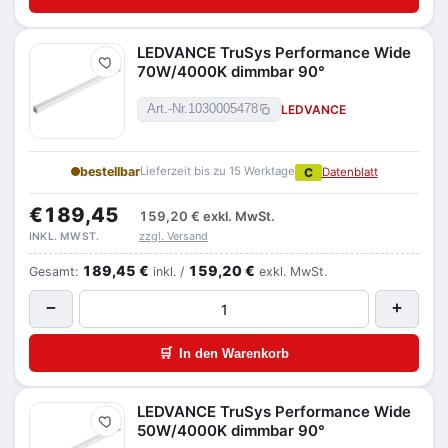
LEDVANCE TruSys Performance Wide
Merken
70W/4000K dimmbar 90°
LEDVANCE
Art.-Nr.
1030005478
bestellbar
Lieferzeit bis zu 15 Werktage
C
Datenblatt
€189,45
159,20 €
exkl. MwSt.
zzgl. Versand
INKL. MWST.
189,45 €
159,20 €
Gesamt:
inkl. /
exkl. MwSt.
−
+
🛒
In den Warenkorb
LEDVANCE TruSys Performance Wide
Merken
50W/4000K dimmbar 90°