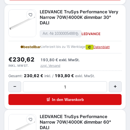
LEDVANCE TruSys Performance Very
Merken
Narrow 70W/4000K dimmbar 30°
DALI
LEDVANCE
Art.-Nr.
1030005488
bestellbar
Lieferzeit bis zu 15 Werktage
C
Datenblatt
€230,62
193,80 €
exkl. MwSt.
zzgl. Versand
INKL. MWST.
230,62 €
193,80 €
Gesamt:
inkl. /
exkl. MwSt.
−
+
🛒
In den Warenkorb
LEDVANCE TruSys Performance
Merken
Narrow 70W/4000K dimmbar 60°
DALI