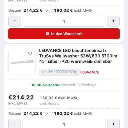
zzgl. Versand
INKL. MWST.
214,22 €
180,02 €
Gesamt:
inkl. /
exkl. MwSt.
−
+
🛒
In den Warenkorb
LEDVANCE LED Leuchteneinsatz
Merken
TruSys Wallwasher 53W/830 5700lm
45° silber IP20 warmweiß dimmbar
LEDVANCE
Art.-Nr.
1030002250
10 Stück lagernd
Lieferzeit 1–2 Werktage
€214,22
180,02 €
exkl. MwSt.
zzgl. Versand
INKL. MWST.
214,22 €
180,02 €
Gesamt:
inkl. /
exkl. MwSt.
−
+