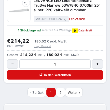
LEDVANCE LED Leuchteneinsatz
Merken
TruSys Narrow 53W/840 6700lm 25°
silber IP20 kaltweiß dimmbar
LEDVANCE
Art.-Nr.
1030002248
1 Stück lagernd
Lieferzeit 1–2 Werktage
D
Datenblatt
€214,22
180,02 €
exkl. MwSt.
zzgl. Versand
INKL. MWST.
214,22 €
180,02 €
Gesamt:
inkl. /
exkl. MwSt.
−
+
🛒
In den Warenkorb
‹ Zurück
1
2
Weiter ›