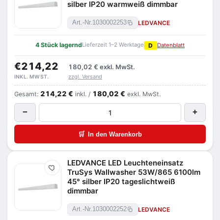
silber IP20 warmweiß dimmbar
LEDVANCE
Art.-Nr.
1030002253
4 Stück lagernd
Lieferzeit 1–2 Werktage
D
Datenblatt
€214,22
180,02 €
exkl. MwSt.
zzgl. Versand
INKL. MWST.
214,22 €
180,02 €
Gesamt:
inkl. /
exkl. MwSt.
−
+
🛒
In den Warenkorb
LEDVANCE LED Leuchteneinsatz
Merken
TruSys Wallwasher 53W/865 6100lm
45° silber IP20 tageslichtweiß
dimmbar
LEDVANCE
Art.-Nr.
1030002252