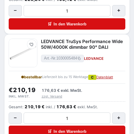
−
+
🛒
In den Warenkorb
LEDVANCE TruSys Performance Wide
Merken
50W/4000K dimmbar 90° DALI
LEDVANCE
Art.-Nr.
1030005484
bestellbar
Lieferzeit bis zu 15 Werktage
C
Datenblatt
€210,19
176,63 €
exkl. MwSt.
zzgl. Versand
INKL. MWST.
210,19 €
176,63 €
Gesamt:
inkl. /
exkl. MwSt.
−
+
🛒
In den Warenkorb