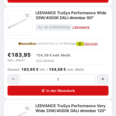
LEDVANCE TruSys Performance Wide
Merken
35W/4000K DALI dimmbar 90°
LEDVANCE
Art.-Nr.
1030005483
bestellbar
Lieferzeit bis zu 15 Werktage
C
Datenblatt
€183,95
154,58 €
exkl. MwSt.
zzgl. Versand
INKL. MWST.
183,95 €
154,58 €
Gesamt:
inkl. /
exkl. MwSt.
−
+
🛒
In den Warenkorb
LEDVANCE TruSys Performance Very
Merken
Wide 35W/4000K DALI dimmbar 120°