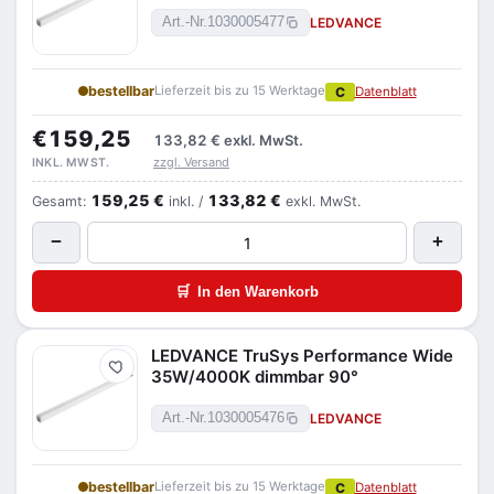
LEDVANCE
Art.-Nr.
1030005477
bestellbar
Lieferzeit bis zu 15 Werktage
C
Datenblatt
€159,25
133,82 €
exkl. MwSt.
zzgl. Versand
INKL. MWST.
159,25 €
133,82 €
Gesamt:
inkl. /
exkl. MwSt.
−
+
🛒
In den Warenkorb
LEDVANCE TruSys Performance Wide
Merken
35W/4000K dimmbar 90°
LEDVANCE
Art.-Nr.
1030005476
bestellbar
Lieferzeit bis zu 15 Werktage
C
Datenblatt