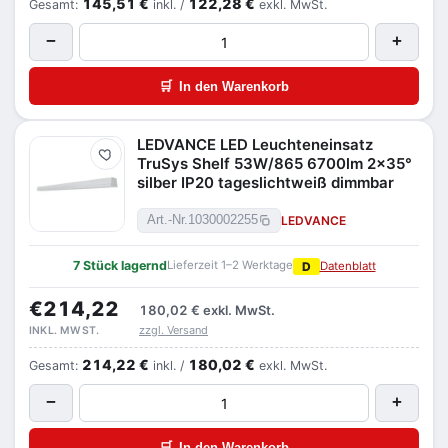
145,51 €
122,28 €
Gesamt:
inkl. /
exkl. MwSt.
−
+
🛒
In den Warenkorb
LEDVANCE LED Leuchteneinsatz
Merken
TruSys Shelf 53W/865 6700lm 2x35°
silber IP20 tageslichtweiß dimmbar
LEDVANCE
Art.-Nr.
1030002255
7 Stück lagernd
Lieferzeit 1–2 Werktage
D
Datenblatt
€214,22
180,02 €
exkl. MwSt.
zzgl. Versand
INKL. MWST.
214,22 €
180,02 €
Gesamt:
inkl. /
exkl. MwSt.
−
+
🛒
In den Warenkorb