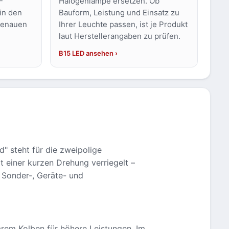
-
Halogenlampe ersetzen. Ob
in den
Bauform, Leistung und Einsatz zu
genauen
Ihrer Leuchte passen, ist je Produkt
laut Herstellerangaben zu prüfen.
B15 LED ansehen
" steht für die zweipolige
 einer kurzen Drehung verriegelt –
n Sonder-, Geräte- und
em Kolben für höhere Leistungen. Im