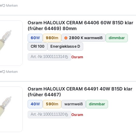
en
Merken
Osram HALOLUX CERAM 64406 60W B15D klar
(früher 64469) 80mm
60
W
980
lm
2800
K warmweiß
dimmbar
CRI 100
Energieklasse D
Osram
Art.-Nr.
1000111314
en
Merken
Osram HALOLUX CERAM 64491 40W B15D klar
(früher 64467)
40
W
590
lm
warmweiß
dimmbar
Osram
Art.-Nr.
1000111320