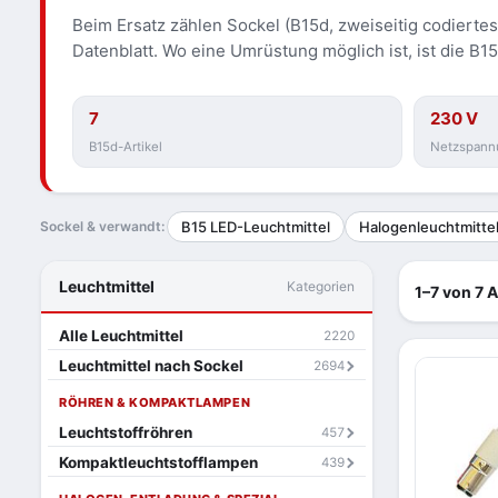
Beim Ersatz zählen Sockel (B15d, zweiseitig codierte
Datenblatt. Wo eine Umrüstung möglich ist, ist die B15-
7
230 V
B15d-Artikel
Netzspann
Sockel & verwandt:
B15 LED-Leuchtmittel
Halogenleuchtmitte
Leuchtmittel
Kategorien
1–7 von 7 A
Alle Leuchtmittel
2220
Leuchtmittel nach Sockel
2694
RÖHREN & KOMPAKTLAMPEN
Leuchtstoffröhren
457
Kompaktleuchtstofflampen
439