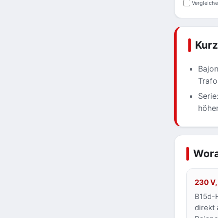
Vergleich
Kur
Bajon
Trafo
Serie
höher
Wora
230 V,
B15d-H
direkt