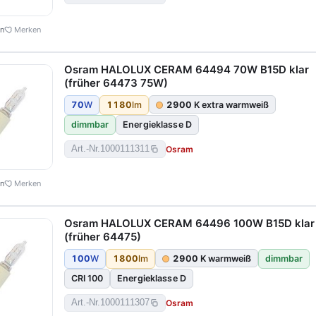
en
Merken
Osram HALOLUX CERAM 64494 70W B15D klar
(früher 64473 75W)
70
W
1180
lm
2900
K extra warmweiß
dimmbar
Energieklasse D
Osram
Art.-Nr.
1000111311
en
Merken
Osram HALOLUX CERAM 64496 100W B15D klar
(früher 64475)
100
W
1800
lm
2900
K warmweiß
dimmbar
CRI 100
Energieklasse D
Osram
Art.-Nr.
1000111307