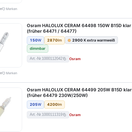
en
Merken
Osram HALOLUX CERAM 64498 150W B15D klar
(früher 64471 / 64477)
150
W
2870
lm
2900
K extra warmweiß
dimmbar
Osram
Art.-Nr.
1000112042
en
Merken
Osram HALOLUX CERAM 64499 205W B15D klar
(früher 64479 230W/250W)
205
W
4200
lm
Osram
Art.-Nr.
1000111319