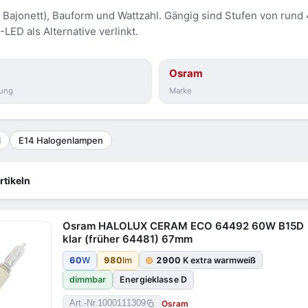
s Bajonett), Bauform und Wattzahl. Gängig sind Stufen von rund
LED als Alternative verlinkt.
Osram
ung
Marke
l
E14 Halogenlampen
rtikeln
Osram HALOLUX CERAM ECO 64492 60W B15D
klar (früher 64481) 67mm
60
W
980
lm
2900
K extra warmweiß
dimmbar
Energieklasse D
Osram
Art.-Nr.
1000111309