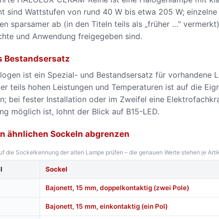
t sind Wattstufen von rund 40 W bis etwa 205 W; einzelne 
en sparsamer ab (in den Titeln teils als „früher …" vermerk
chte und Anwendung freigegeben sind.
s Bestandsersatz
ogen ist ein Spezial- und Bestandsersatz für vorhandene L
r teils hohen Leistungen und Temperaturen ist auf die E
n; bei fester Installation oder im Zweifel eine Elektrofachk
g möglich ist, lohnt der Blick auf B15-LED.
n ähnlichen Sockeln abgrenzen
f die Sockelkennung der alten Lampe prüfen – die genauen Werte stehen je Artik
l
Sockel
Bajonett, 15 mm, doppelkontaktig (zwei Pole)
Bajonett, 15 mm, einkontaktig (ein Pol)