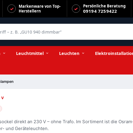
Persönliche Beratung
Markenware von Top-
09194 7259422
Herstellern
f – z. B. „GU10 940 dimmbar“
n
Leuchtmittel
Leuchten
Elektroinstallatio
nlampen
 V
ockel direkt an 230 V – ohne Trafo. Im Sortiment ist die Os
r- und Geräteleuchten.