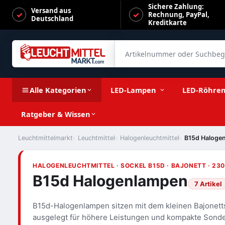
Sichere Zahlung:
Versand aus
Rechnung, PayPal,
Deutschland
Kreditkarte
Artikelnummer oder Suchbegrif
Alle Kategorien
LED-Lampen
LED-Röhre
Ratgeber & Wissen
Leuchtmittelmarkt
Leuchtmittel
Halogenleuchtmittel
B15d Haloge
HALOGENLEUCHTMITTEL · SOCKEL B15D · BAJONETT · 230
B15d Halogenlampen
7 Artikel
B15d-Halogenlampen sitzen mit dem kleinen Bajonetts
ausgelegt für höhere Leistungen und kompakte Sonde