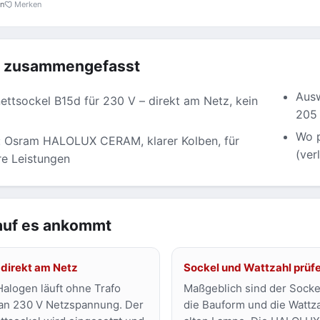
en
Merken
z zusammengefasst
Ausw
ettsockel B15d für 230 V – direkt am Netz, kein
205 
Wo p
: Osram HALOLUX CERAM, klarer Kolben, für
(verl
e Leistungen
uf es ankommt
 direkt am Netz
Sockel und Wattzahl prüf
alogen läuft ohne Trafo
Maßgeblich sind der Socke
 an 230 V Netzspannung. Der
die Bauform und die Wattz