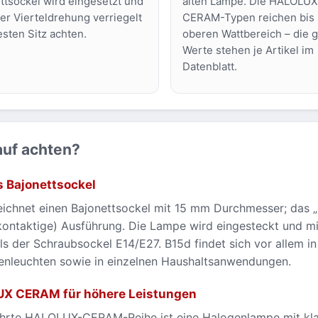
ttsockel wird eingesetzt und
alten Lampe. Die HALOLUX
ner Vierteldrehung verriegelt
CERAM-Typen reichen bis 
esten Sitz achten.
oberen Wattbereich – die 
Werte stehen je Artikel im
Datenblatt.
uf achten?
s Bajonettsockel
ichnet einen Bajonettsockel mit 15 mm Durchmesser; das „d
ontaktige) Ausführung. Die Lampe wird eingesteckt und mit
ls der Schraubsockel E14/E27. B15d findet sich vor allem i
enleuchten sowie in einzelnen Haushaltsanwendungen.
X CERAM für höhere Leistungen
ührte HALOLUX-CERAM-Reihe ist eine Halogenlampe mit klar