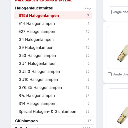
HALOGEN, ENTLADUNG & SPEZIAL
Halogenleuchtmittel
177
Vergleich
B15d Halogenlampen
7
E14 Halogenlampen
1
E27 Halogenlampen
10
G4 Halogenlampen
7
G9 Halogenlampen
16
G53 Halogenlampen
20
GU4 Halogenlampen
6
GU5.3 Halogenlampen
26
Vergleich
GU10 Halogenlampen
2
GY6.35 Halogenlampen
12
R7s Halogenlampen
27
S14 Halogenlampen
5
Spezial Halogen- & Glühlampen
38
Glühlampen
17