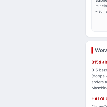
Bajone
mit ei
– auf f
Wora
B15d al
B15 beze
(doppelk
anders a
Maschin
HALOLU
Die gef