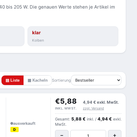
 40 bis 205 W. Die genauen Werte stehen je Artikel im
klar
Kolben
▤ Liste
▦ Kacheln
Sortierung
€5,88
4,94 €
exkl. MwSt.
zzgl. Versand
INKL. MWST.
5,88 €
4,94 €
Gesamt:
inkl. /
exkl.
ausverkauft
MwSt.
D
−
+