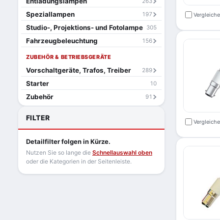
Entladungslampen
263
Speziallampen
197
Vergleich
Studio-, Projektions- und Fotolampe
305
Fahrzeugbeleuchtung
156
ZUBEHÖR & BETRIEBSGERÄTE
Vorschaltgeräte, Trafos, Treiber
289
Starter
10
Zubehör
91
FILTER
Vergleich
Detailfilter folgen in Kürze.
Nutzen Sie so lange die
Schnellauswahl oben
oder die Kategorien in der Seitenleiste.