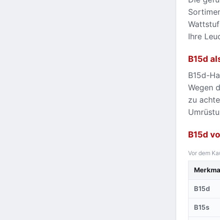
Sortimen
Wattstuf
Ihre Leu
B15d al
B15d-Hal
Wegen de
zu achte
Umrüstun
B15d vo
Vor dem Kau
Merkma
B15d
B15s