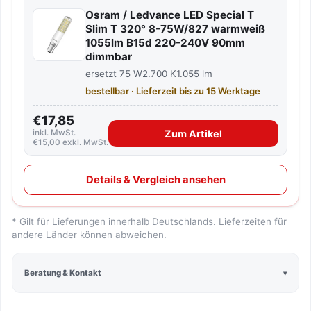
Osram / Ledvance LED Special T
Slim T 320° 8-75W/827 warmweiß
1055lm B15d 220-240V 90mm
dimmbar
ersetzt 75 W
2.700 K
1.055 lm
bestellbar · Lieferzeit bis zu 15 Werktage
€17,85
inkl. MwSt.
Zum Artikel
€15,00 exkl. MwSt.
Details & Vergleich ansehen
* Gilt für Lieferungen innerhalb Deutschlands. Lieferzeiten für
andere Länder können abweichen.
Beratung & Kontakt