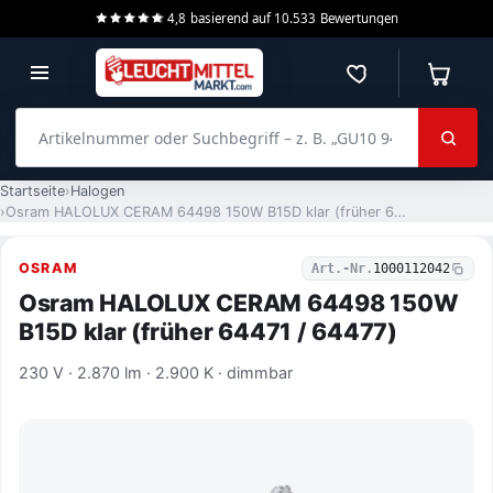
4,8
basierend auf
10.533
Bewertungen
Merkzettel
Warenko
Artikelnummer oder Suchbegriff – z. B. „GU10 940 dimmbar“
Startseite
Halogen
Osram HALOLUX CERAM 64498 150W B15D klar (früher 64471 / 64477)
OSRAM
Art.-Nr.
1000112042
Osram HALOLUX CERAM 64498 150W
B15D klar (früher 64471 / 64477)
230 V · 2.870 lm · 2.900 K · dimmbar