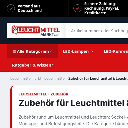
Sichere Zahlung:
Versand aus
Rechnung, PayPal,
Deutschland
Kreditkarte
Artikelnummer oder Suchbegrif
Alle Kategorien
LED-Lampen
LED-Röhre
Ratgeber & Wissen
Leuchtmittelmarkt
Leuchtmittel
Zubehör für Leuchtmittel & Leuch
LEUCHTMITTEL · ZUBEHÖR
Zubehör für Leuchtmittel
Zubehör rund um Leuchtmittel und Leuchten: Sockel
Montage- und Befestigungsteile. Die Kategorie bündelt