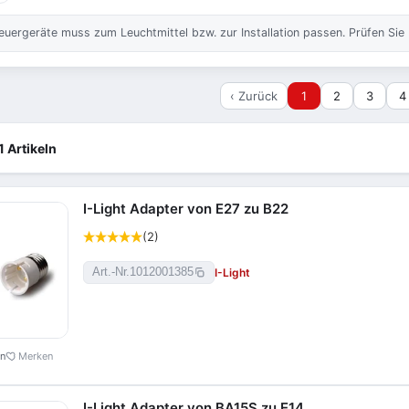
ergeräte muss zum Leuchtmittel bzw. zur Installation passen. Prüfen Sie
‹ Zurück
1
2
3
4
1 Artikeln
I-Light Adapter von E27 zu B22
(2)
I-Light
Art.-Nr.
1012001385
en
Merken
I-Light Adapter von BA15S zu E14