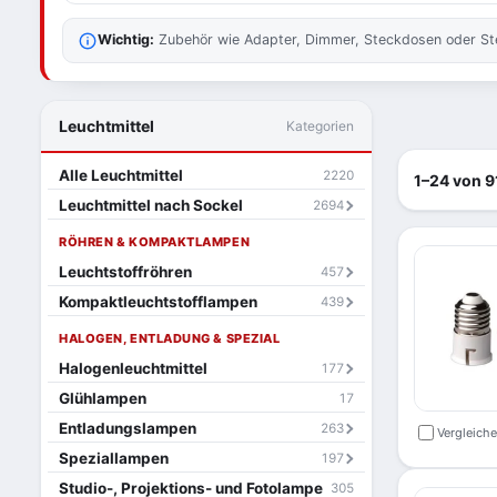
Wichtig:
Zubehör wie Adapter, Dimmer, Steckdosen oder Steu
Leuchtmittel
Kategorien
Alle Leuchtmittel
2220
1–24 von 9
Leuchtmittel nach Sockel
2694
RÖHREN & KOMPAKTLAMPEN
Leuchtstoffröhren
457
Kompaktleuchtstofflampen
439
HALOGEN, ENTLADUNG & SPEZIAL
Halogenleuchtmittel
177
Glühlampen
17
Entladungslampen
263
Vergleich
Speziallampen
197
Studio-, Projektions- und Fotolampe
305