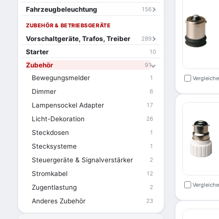
Fahrzeugbeleuchtung
156
ZUBEHÖR & BETRIEBSGERÄTE
Vorschaltgeräte, Trafos, Treiber
289
Starter
10
Zubehör
91
Bewegungsmelder
1
Vergleich
Dimmer
6
Lampensockel Adapter
17
Licht-Dekoration
26
Steckdosen
1
Stecksysteme
1
Steuergeräte & Signalverstärker
2
Stromkabel
12
Vergleich
Zugentlastung
2
Anderes Zubehör
23