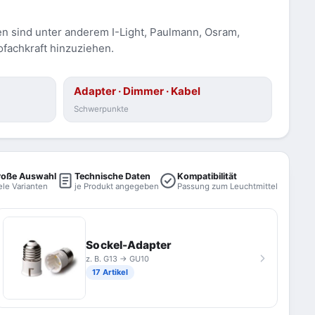
n sind unter anderem I-Light, Paulmann, Osram,
ofachkraft hinzuziehen.
Adapter · Dimmer · Kabel
Schwerpunkte
roße Auswahl
Technische Daten
Kompatibilität
ele Varianten
je Produkt angegeben
Passung zum Leuchtmittel
Sockel-Adapter
z. B. G13 → GU10
17 Artikel