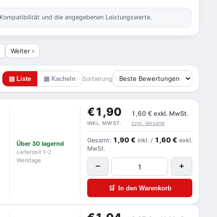
 Kompatibilität und die angegebenen Leistungswerte.
Weiter ›
▤ Liste
▦ Kacheln
Sortierung
€1,90
1,60 €
exkl. MwSt.
zzgl. Versand
INKL. MWST.
1,90 €
1,60 €
Gesamt:
inkl. /
exkl.
Über 30 lagernd
MwSt.
Lieferzeit 1–2
Werktage
−
+
🛒
In den Warenkorb