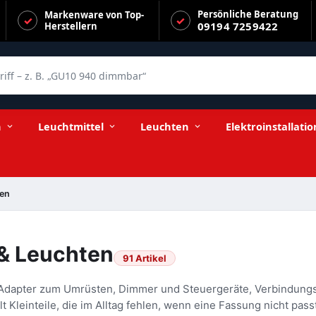
Persönliche Beratung
Markenware von Top-
09194 7259422
Herstellern
f – z. B. „GU10 940 dimmbar“
n
Leuchtmittel
Leuchten
Elektroinstallatio
ten
 & Leuchten
91 Artikel
-Adapter zum Umrüsten, Dimmer und Steuergeräte, Verbindung
 Kleinteile, die im Alltag fehlen, wenn eine Fassung nicht pass