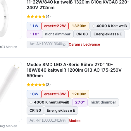
11-22W/840 kaltweiß 1320lm G10q KVGAC 220-
240V 212mm
(4)
11
W
ersetzt
22
W
1320
lm
4000
K Kalt weiß
110
°
nicht dimmbar
CRI 80
Energieklasse E
Osram / Ledvance
Art.-Nr.
1030013640
en
Merken
Modee SMD LED A-Serie Röhre 270° 10-
18W/840 kaltweiß 1200lm G13 AC 175-250V
590mm
(3)
10
W
ersetzt
18
W
1200
lm
4000
K neutralweiß
270
°
nicht dimmbar
CRI 80
Energieklasse E
Modee
Art.-Nr.
1030013416
en
Merken