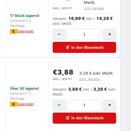
MwSt.
zzgl. Versand
INKL. MWST.
17 Stück lagernd
16,99 €
14,28 €
Gesamt:
inkl. /
Lieferzeit 1–2
exkl. MwSt.
Werktage
E
Datenblatt
−
+
🛒
In den Warenkorb
€3,88
3,26 €
exkl. MwSt.
zzgl. Versand
INKL. MWST.
Über 30 lagernd
3,88 €
3,26 €
Gesamt:
inkl. /
exkl.
Lieferzeit 1–2
MwSt.
Werktage
E
Datenblatt
−
+
🛒
In den Warenkorb