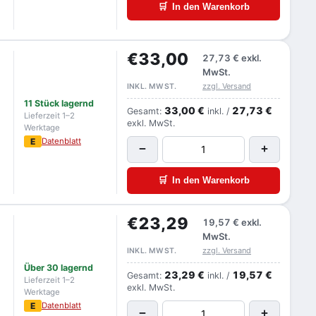
🛒
In den Warenkorb
€33,00
27,73 €
exkl.
MwSt.
zzgl. Versand
INKL. MWST.
11 Stück lagernd
33,00 €
27,73 €
Gesamt:
inkl. /
Lieferzeit 1–2
exkl. MwSt.
Werktage
E
Datenblatt
−
+
🛒
In den Warenkorb
€23,29
19,57 €
exkl.
MwSt.
zzgl. Versand
INKL. MWST.
Über 30 lagernd
23,29 €
19,57 €
Gesamt:
inkl. /
Lieferzeit 1–2
exkl. MwSt.
Werktage
E
Datenblatt
−
+