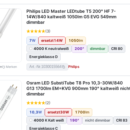
Philips LED Master LEDtube T5 200° HF 7-
14W/840 kaltweiß 1050lm G5 EVG 549mm
dimmbar
(3)
7
W
ersetzt
14
W
1050
lm
4000
K neutralweiß
200
°
dimmbar
CRI 80
Energieklasse D
Philips
Art.-Nr.
1030015564
en
Merken
Osram LED SubstiTube T8 Pro 10,3-30W/840
G13 1700lm EM=KVG 900mm 190° kaltweiß nich
dimmbar
(2)
10,3
W
ersetzt
30
W
1700
lm
4000
K Kalt weiß
190
°
nicht dimmbar
CRI 83
Energieklasse C