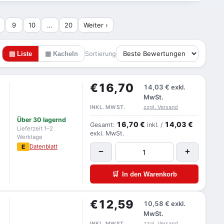
9
10
…
20
Weiter ›
▤ Liste
▦ Kacheln
Sortierung
€16,70
14,03 €
exkl.
MwSt.
zzgl. Versand
INKL. MWST.
Über 30 lagernd
16,70 €
14,03 €
Gesamt:
inkl. /
Lieferzeit 1–2
exkl. MwSt.
Werktage
E
Datenblatt
−
+
🛒
In den Warenkorb
€12,59
10,58 €
exkl.
MwSt.
zzgl. Versand
INKL. MWST.