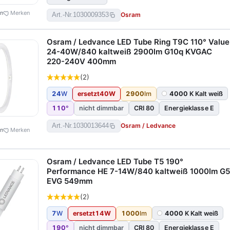
en
Merken
Osram
Art.-Nr.
1030009353
Osram / Ledvance LED Tube Ring T9C 110° Value
24-40W/840 kaltweiß 2900lm G10q KVGAC
220-240V 400mm
(2)
24
W
ersetzt
40
W
2900
lm
4000
K Kalt weiß
110
°
nicht dimmbar
CRI 80
Energieklasse E
Osram / Ledvance
Art.-Nr.
1030013644
en
Merken
Osram / Ledvance LED Tube T5 190°
Performance HE 7-14W/840 kaltweiß 1000lm G5
EVG 549mm
(2)
7
W
ersetzt
14
W
1000
lm
4000
K Kalt weiß
190
°
nicht dimmbar
CRI 80
Energieklasse E