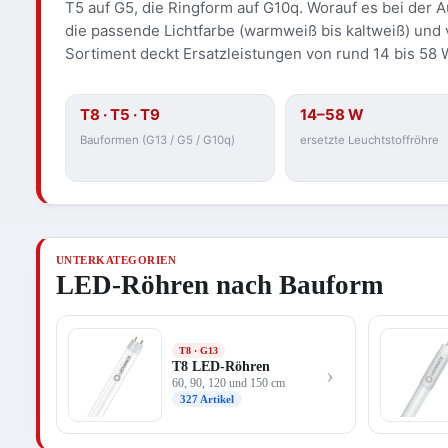
T5 auf G5, die Ringform auf G10q. Worauf es bei der 
die passende Lichtfarbe (warmweiß bis kaltweiß) und 
Sortiment deckt Ersatzleistungen von rund 14 bis 5
T8 · T5 · T9
14–58 W
Bauformen (G13 / G5 / G10q)
ersetzte Leuchtstoffröhre
UNTERKATEGORIEN
LED-Röhren nach Bauform
T8 · G13
T8 LED-Röhren
›
60, 90, 120 und 150 cm
327 Artikel