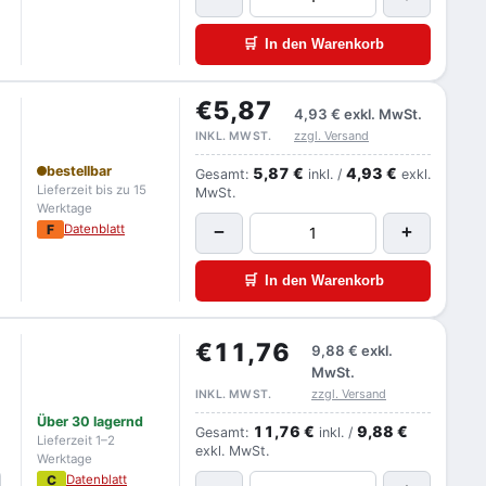
🛒
In den Warenkorb
€5,87
4,93 €
exkl. MwSt.
zzgl. Versand
INKL. MWST.
bestellbar
5,87 €
4,93 €
Gesamt:
inkl. /
exkl.
Lieferzeit bis zu 15
MwSt.
Werktage
F
Datenblatt
−
+
🛒
In den Warenkorb
€11,76
9,88 €
exkl.
MwSt.
zzgl. Versand
INKL. MWST.
Über 30 lagernd
11,76 €
9,88 €
Gesamt:
inkl. /
Lieferzeit 1–2
exkl. MwSt.
Werktage
C
Datenblatt