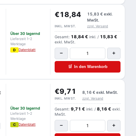
€18,84
15,83 €
exkl.
MwSt.
zzgl. Versand
INKL. MWST.
Über 30 lagernd
18,84 €
15,83 €
Gesamt:
inkl. /
Lieferzeit 1–2
exkl. MwSt.
Werktage
D
Datenblatt
−
+
🛒
In den Warenkorb
€9,71
t
8,16 €
exkl. MwSt.
zzgl. Versand
INKL. MWST.
Über 30 lagernd
9,71 €
8,16 €
Gesamt:
inkl. /
exkl.
Lieferzeit 1–2
MwSt.
Werktage
C
Datenblatt
−
+