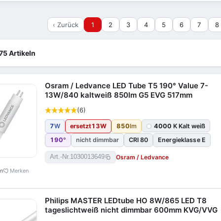
‹ Zurück
1
2
3
4
5
6
7
8
75 Artikeln
Osram / Ledvance LED Tube T5 190° Value 7-
13W/840 kaltweiß 850lm G5 EVG 517mm
(6)
7
W
ersetzt
13
W
850
lm
4000
K Kalt weiß
190
°
nicht dimmbar
CRI 80
Energieklasse E
Osram / Ledvance
Art.-Nr.
1030013649
en
Merken
Philips MASTER LEDtube HO 8W/865 LED T8
tageslichtweiß nicht dimmbar 600mm KVG/VVG