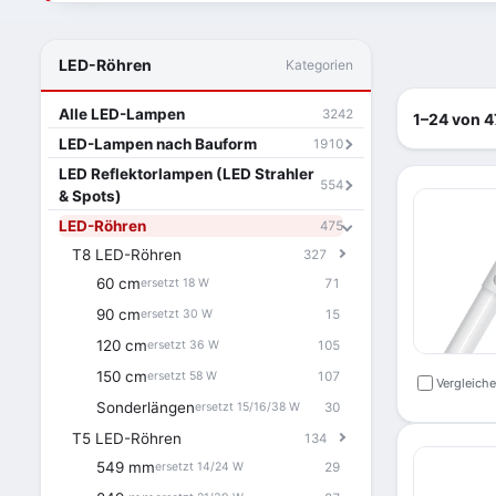
LED-Röhren
Kategorien
Alle LED-Lampen
3242
1–24 von 4
LED-Lampen nach Bauform
1910
LED Reflektorlampen (LED Strahler
554
& Spots)
LED-Röhren
475
T8 LED-Röhren
327
60 cm
71
ersetzt 18 W
90 cm
15
ersetzt 30 W
120 cm
105
ersetzt 36 W
150 cm
107
ersetzt 58 W
Vergleich
Sonderlängen
30
ersetzt 15/16/38 W
T5 LED-Röhren
134
549 mm
29
ersetzt 14/24 W