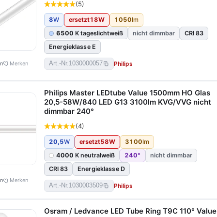
(5)
8
W
ersetzt
18
W
1050
lm
6500
K tageslichtweiß
nicht dimmbar
CRI 83
Energieklasse E
Philips
en
Merken
Art.-Nr.
1030000057
Philips Master LEDtube Value 1500mm HO Glas
20,5-58W/840 LED G13 3100lm KVG/VVG nicht
dimmbar 240°
(4)
20,5
W
ersetzt
58
W
3100
lm
4000
K neutralweiß
240
°
nicht dimmbar
CRI 83
Energieklasse D
en
Merken
Philips
Art.-Nr.
1030003509
Osram / Ledvance LED Tube Ring T9C 110° Value