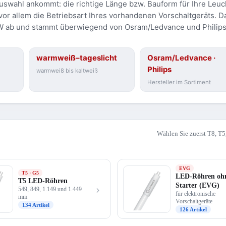
Auswahl ankommt: die richtige Länge bzw. Bauform für Ihre Leuc
vor allem die Betriebsart Ihres vorhandenen Vorschaltgeräts. D
8 W ab und stammt überwiegend von Osram/Ledvance und Philips
warmweiß–tageslicht
Osram/Ledvance ·
Philips
warmweiß bis kaltweiß
Hersteller im Sortiment
Wählen Sie zuerst T8, T
EVG
T5 · G5
LED-Röhren oh
T5 LED-Röhren
Starter (EVG)
›
549, 849, 1.149 und 1.449
für elektronische
mm
Vorschaltgeräte
134 Artikel
126 Artikel