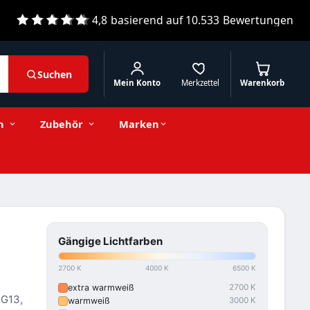
4,8
basierend auf
10.533
Bewertungen
Suchen
Mein Konto
Merkzettel
Warenkorb
n
Zubehör
Marken
Gängige Lichtfarben
2700 K
4000 K
6500 K
extra warmweiß
2700 K
 G13,
warmweiß
3000 K