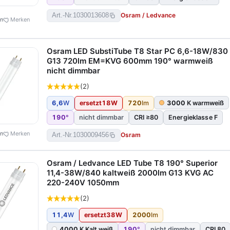
Osram / Ledvance
Art.-Nr.
1030013608
en
Merken
Osram LED SubstiTube T8 Star PC 6,6-18W/830
G13 720lm EM=KVG 600mm 190° warmweiß
nicht dimmbar
(2)
6,6
W
ersetzt
18
W
720
lm
3000
K warmweiß
190
°
nicht dimmbar
CRI ≥80
Energieklasse F
en
Merken
Osram
Art.-Nr.
1030009456
Osram / Ledvance LED Tube T8 190° Superior
11,4-38W/840 kaltweiß 2000lm G13 KVG AC
220-240V 1050mm
(2)
11,4
W
ersetzt
38
W
2000
lm
4000
K Kalt weiß
190
°
nicht dimmbar
CRI 80