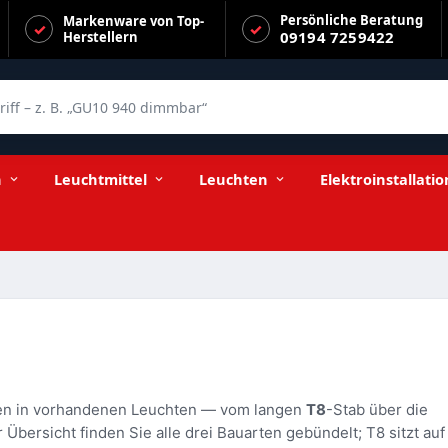
Persönliche Beratung
Markenware von Top-
09194 7259422
Herstellern
f – z. B. „GU10 940 dimmbar“
n
Leuchtmittel
Leuchten
Elektroinstallatio
ren in vorhandenen Leuchten — vom langen
T8
-Stab über die
 Übersicht finden Sie alle drei Bauarten gebündelt; T8 sitzt auf