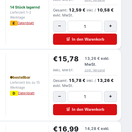
14 Stück lagernd
12,59 €
10,58 €
Gesamt:
inkl. /
Lieferzeit 1–2
exkl. MwSt.
Werktage
E
Datenblatt
−
+
🛒
In den Warenkorb
€15,78
13,26 €
exkl.
MwSt.
zzgl. Versand
INKL. MWST.
bestellbar
15,78 €
13,26 €
Gesamt:
inkl. /
Lieferzeit bis zu 15
exkl. MwSt.
Werktage
D
Datenblatt
−
+
🛒
In den Warenkorb
€16,99
14,28 €
exkl.