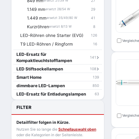
849 mm
27
ersetzt 21/39 W
1.149 mm
29
ersetzt 28/54 W
1.449 mm
41
ersetzt 35/49/80 W
Kurzröhren
8
ersetzt 8/13 W
LED-Röhren ohne Starter (EVG)
126
Vergleich
T9 LED-Röhren / Ringform
16
LED-Ersatz für
141
Kompaktleuchtstofflampen
LED Stiftsockellampen
108
Smart Home
139
dimmbare LED-Lampen
850
LED-Ersatz für Entladungslampen
63
FILTER
Vergleich
Detailfilter folgen in Kürze.
Nutzen Sie so lange die
Schnellauswahl oben
oder die Kategorien in der Seitenleiste.