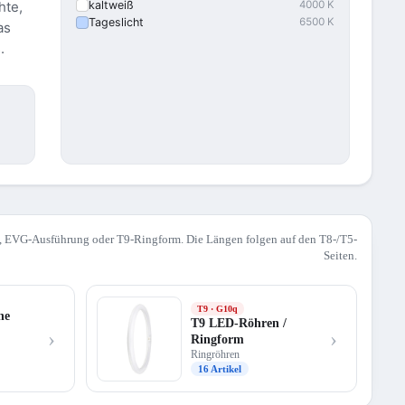
hte,
kaltweiß
4000 K
Tageslicht
6500 K
as
.
5, EVG-Ausführung oder T9-Ringform. Die Längen folgen auf den T8-/T5-
Seiten.
T9 · G10q
ne
T9 LED-Röhren /
›
›
Ringform
Ringröhren
16 Artikel