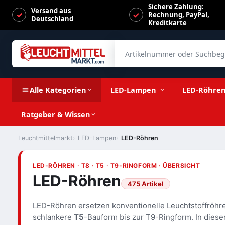
Sichere Zahlung:
Versand aus
Rechnung, PayPal,
Deutschland
Kreditkarte
Artikelnummer oder Suchbegrif
Alle Kategorien
LED-Lampen
LED-Röhre
Ratgeber & Wissen
Leuchtmittelmarkt
LED-Lampen
LED-Röhren
LED-RÖHREN · T8 · T5 · T9-RINGFORM · ÜBERSICHT
LED-Röhren
475 Artikel
LED-Röhren ersetzen konventionelle Leuchtstoffröh
schlankere
T5
-Bauform bis zur T9-Ringform. In dieser