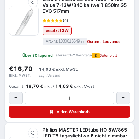
Merken
Value 7-13W/840 kaltweiß 850lm G5
EVG 517mm
(6)
ersetzt
13
W
Osram / Ledvance
Art.-Nr.
1030013649
Über 30 lagernd
Lieferzeit 1–2 Werktage
E
Datenblatt
€16,70
14,03 €
exkl. MwSt.
zzgl. Versand
INKL. MWST.
16,70 €
14,03 €
Gesamt:
inkl. /
exkl. MwSt.
−
+
🛒
In den Warenkorb
Philips MASTER LEDtube HO 8W/865
Merken
LED T8 tageslichtweiß nicht dimmbar