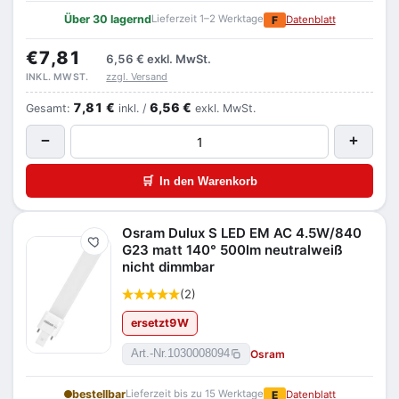
Über 30 lagernd
Lieferzeit 1–2 Werktage
F
Datenblatt
€7,81
6,56 €
exkl. MwSt.
zzgl. Versand
INKL. MWST.
7,81 €
6,56 €
Gesamt:
inkl. /
exkl. MwSt.
−
+
🛒
In den Warenkorb
Osram Dulux S LED EM AC 4.5W/840
Merken
G23 matt 140° 500lm neutralweiß
nicht dimmbar
(2)
ersetzt
9
W
Osram
Art.-Nr.
1030008094
bestellbar
Lieferzeit bis zu 15 Werktage
E
Datenblatt