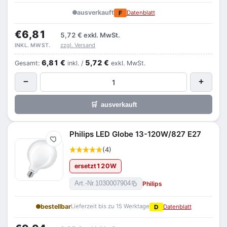
ausverkauft
F
Datenblatt
€6,81
5,72 €
exkl. MwSt.
zzgl. Versand
INKL. MWST.
6,81 €
5,72 €
Gesamt:
inkl. /
exkl. MwSt.
−
+
🛒
ausverkauft
Philips LED Globe 13-120W/827 E27
Merken
(4)
ersetzt
120
W
Philips
Art.-Nr.
1030007904
bestellbar
Lieferzeit bis zu 15 Werktage
D
Datenblatt