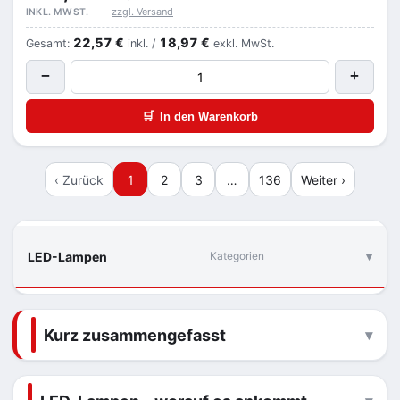
zzgl. Versand
INKL. MWST.
22,57 €
18,97 €
Gesamt:
inkl. /
exkl. MwSt.
−
+
🛒
In den Warenkorb
‹ Zurück
1
2
3
…
136
Weiter ›
LED-Lampen
Kategorien
Kurz zusammengefasst