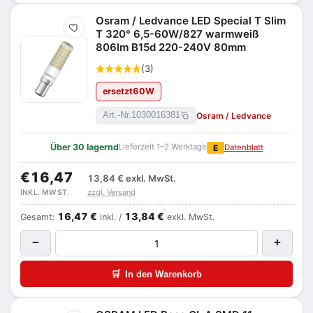
Osram / Ledvance LED Special T Slim
Merken
T 320° 6,5-60W/827 warmweiß
806lm B15d 220-240V 80mm
(3)
ersetzt
60
W
Osram / Ledvance
Art.-Nr.
1030016381
Über 30 lagernd
Lieferzeit 1–2 Werktage
E
Datenblatt
€16,47
13,84 €
exkl. MwSt.
zzgl. Versand
INKL. MWST.
16,47 €
13,84 €
Gesamt:
inkl. /
exkl. MwSt.
−
+
🛒
In den Warenkorb