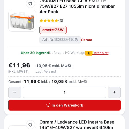
OSRAM LED Base CL A SMD 11-
Merken
75W/827 E27 1055lm nicht dimmbar
4er Pack
(3)
ersetzt
75
W
Osram
Art.-Nr.
1030006410
Über 30 lagernd
Lieferzeit 1–2 Werktage
E
Datenblatt
€11,96
10,05 €
exkl. MwSt.
zzgl. Versand
INKL. MWST.
11,96 €
10,05 €
Gesamt:
inkl. /
exkl. MwSt.
−
+
🛒
In den Warenkorb
Osram / Ledvance LED Inestra Base
Merken
145° 6-40W/827 warmweiß 640lm