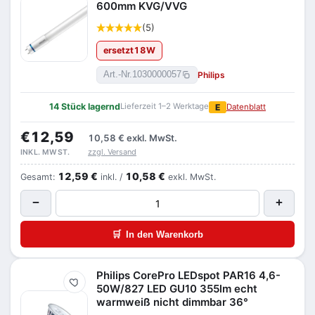
600mm KVG/VVG
(5)
ersetzt
18
W
Philips
Art.-Nr.
1030000057
14 Stück lagernd
Lieferzeit 1–2 Werktage
E
Datenblatt
€12,59
10,58 €
exkl. MwSt.
zzgl. Versand
INKL. MWST.
12,59 €
10,58 €
Gesamt:
inkl. /
exkl. MwSt.
−
+
🛒
In den Warenkorb
Philips CorePro LEDspot PAR16 4,6-
Merken
50W/827 LED GU10 355lm echt
warmweiß nicht dimmbar 36°