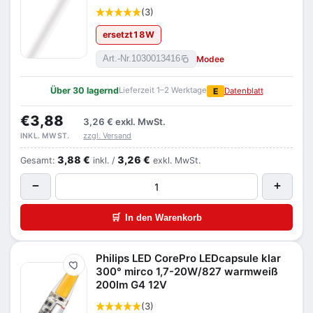
(3)
ersetzt
18
W
Modee
Art.-Nr.
1030013416
Über 30 lagernd
Lieferzeit 1–2 Werktage
E
Datenblatt
€3,88
3,26 €
exkl. MwSt.
zzgl. Versand
INKL. MWST.
3,88 €
3,26 €
Gesamt:
inkl. /
exkl. MwSt.
−
+
🛒
In den Warenkorb
Philips LED CorePro LEDcapsule klar
Merken
300° mirco 1,7-20W/827 warmweiß
200lm G4 12V
(3)