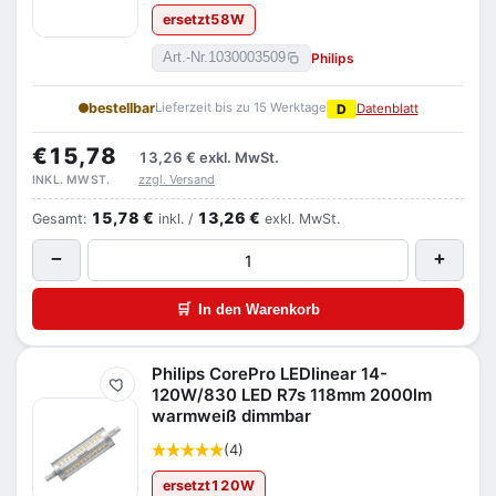
ersetzt
58
W
Philips
Art.-Nr.
1030003509
bestellbar
Lieferzeit bis zu 15 Werktage
D
Datenblatt
€15,78
13,26 €
exkl. MwSt.
zzgl. Versand
INKL. MWST.
15,78 €
13,26 €
Gesamt:
inkl. /
exkl. MwSt.
−
+
🛒
In den Warenkorb
Philips CorePro LEDlinear 14-
Merken
120W/830 LED R7s 118mm 2000lm
warmweiß dimmbar
(4)
ersetzt
120
W