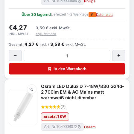
Philips
Art.-Nr.
1030000684
Über 30 lagernd
Lieferzeit 1–2 Werktage
F
Datenblatt
€4,27
3,59 €
exkl. MwSt.
zzgl. Versand
INKL. MWST.
4,27 €
3,59 €
Gesamt:
inkl. /
exkl. MwSt.
−
+
🛒
In den Warenkorb
Osram LED Dulux D 7-18W/830 G24d-
Merken
2 700lm EM & AC Mains matt
warmweiß nicht dimmbar
(2)
ersetzt
18
W
Osram
Art.-Nr.
1030008072