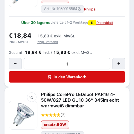
Philips
Art.-Nr.
1030015564
Über 30 lagernd
Lieferzeit 1–2 Werktage
D
Datenblatt
€18,84
15,83 €
exkl. MwSt.
zzgl. Versand
INKL. MWST.
18,84 €
15,83 €
Gesamt:
inkl. /
exkl. MwSt.
−
+
🛒
In den Warenkorb
Philips CorePro LEDspot PAR16 4-
Merken
50W/827 LED GU10 36° 345lm echt
warmweiß dimmbar
(2)
ersetzt
50
W