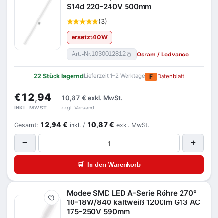
S14d 220-240V 500mm
(3)
ersetzt
40
W
Osram / Ledvance
Art.-Nr.
1030012812
22 Stück lagernd
Lieferzeit 1–2 Werktage
F
Datenblatt
€12,94
10,87 €
exkl. MwSt.
zzgl. Versand
INKL. MWST.
12,94 €
10,87 €
Gesamt:
inkl. /
exkl. MwSt.
−
+
🛒
In den Warenkorb
Modee SMD LED A-Serie Röhre 270°
Merken
10-18W/840 kaltweiß 1200lm G13 AC
175-250V 590mm