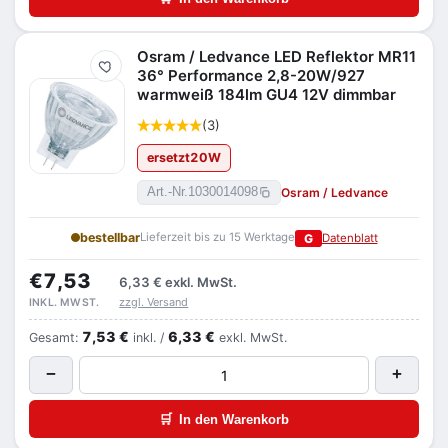
Osram / Ledvance LED Reflektor MR11
Merken
36° Performance 2,8-20W/927
warmweiß 184lm GU4 12V dimmbar
(3)
ersetzt
20
W
Osram / Ledvance
Art.-Nr.
1030014098
bestellbar
Lieferzeit bis zu 15 Werktage
G
Datenblatt
€7,53
6,33 €
exkl. MwSt.
zzgl. Versand
INKL. MWST.
7,53 €
6,33 €
Gesamt:
inkl. /
exkl. MwSt.
−
+
🛒
In den Warenkorb