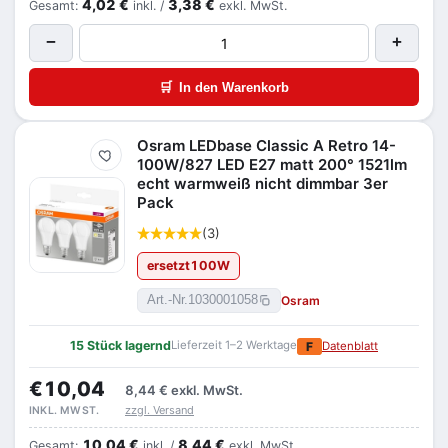
4,02 €
3,38 €
Gesamt:
inkl. /
exkl. MwSt.
−
+
🛒
In den Warenkorb
Osram LEDbase Classic A Retro 14-
Merken
100W/827 LED E27 matt 200° 1521lm
echt warmweiß nicht dimmbar 3er
Pack
(3)
ersetzt
100
W
Osram
Art.-Nr.
1030001058
15 Stück lagernd
Lieferzeit 1–2 Werktage
F
Datenblatt
€10,04
8,44 €
exkl. MwSt.
zzgl. Versand
INKL. MWST.
10,04 €
8,44 €
Gesamt:
inkl. /
exkl. MwSt.