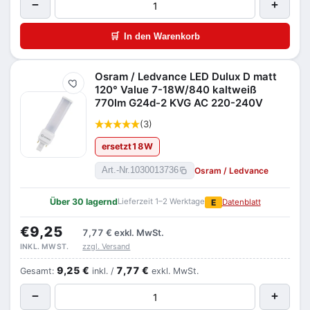
−
+
🛒
In den Warenkorb
Osram / Ledvance LED Dulux D matt
Merken
120° Value 7-18W/840 kaltweiß
770lm G24d-2 KVG AC 220-240V
(3)
ersetzt
18
W
Osram / Ledvance
Art.-Nr.
1030013736
Über 30 lagernd
Lieferzeit 1–2 Werktage
E
Datenblatt
€9,25
7,77 €
exkl. MwSt.
zzgl. Versand
INKL. MWST.
9,25 €
7,77 €
Gesamt:
inkl. /
exkl. MwSt.
−
+