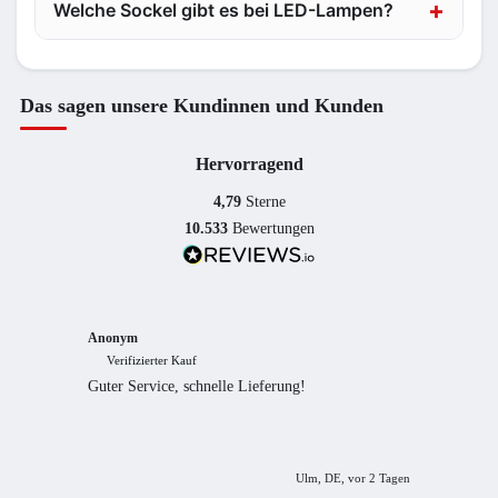
Welche Sockel gibt es bei LED-Lampen?
Das sagen unsere Kundinnen und Kunden
Hervorragend
4,79
Sterne
10.533
Bewertungen
Anonym
Anony
Verifizierter Kauf
Verif
Guter Service, schnelle Lieferung!
freundl
empfeh
Ulm, DE, vor 2 Tagen