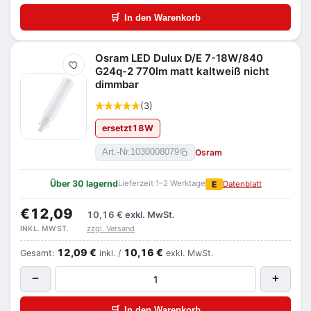
🛒
In den Warenkorb
Osram LED Dulux D/E 7-18W/840
Merken
G24q-2 770lm matt kaltweiß nicht
dimmbar
(3)
ersetzt
18
W
Osram
Art.-Nr.
1030008079
Über 30 lagernd
Lieferzeit 1–2 Werktage
E
Datenblatt
€12,09
10,16 €
exkl. MwSt.
zzgl. Versand
INKL. MWST.
12,09 €
10,16 €
Gesamt:
inkl. /
exkl. MwSt.
−
+
🛒
In den Warenkorb