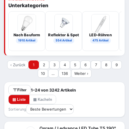
Unterkategorien
Nach Bauform
Reflektor & Spot
LED-Röhren
1910 Artikel
554 Artikel
475 Artikel
‹ Zurück
1
2
3
4
5
6
7
8
9
10
…
136
Weiter ›
1–24 von 3242 Artikeln
Filter
▤ Liste
▦ Kacheln
Sortierung
Osram / Ledvance LED Tube T5 190°