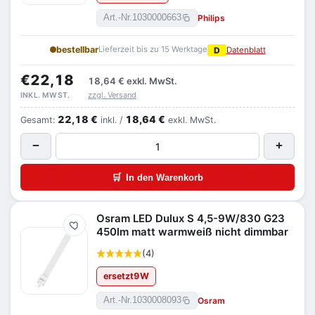
Philips
Art.-Nr.
1030000663
bestellbar
Lieferzeit bis zu 15 Werktage
D
Datenblatt
€22,18
18,64 €
exkl. MwSt.
zzgl. Versand
INKL. MWST.
22,18 €
18,64 €
Gesamt:
inkl. /
exkl. MwSt.
−
+
🛒
In den Warenkorb
Osram LED Dulux S 4,5-9W/830 G23
Merken
450lm matt warmweiß nicht dimmbar
(4)
ersetzt
9
W
Osram
Art.-Nr.
1030008093