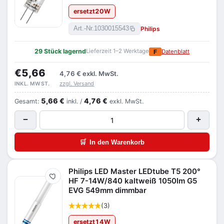
ersetzt
20
W
Philips
Art.-Nr.
1030015543
29 Stück lagernd
Lieferzeit 1–2 Werktage
F
Datenblatt
€5,66
4,76 €
exkl. MwSt.
zzgl. Versand
INKL. MWST.
5,66 €
4,76 €
Gesamt:
inkl. /
exkl. MwSt.
−
+
🛒
In den Warenkorb
Philips LED Master LEDtube T5 200°
Merken
HF 7-14W/840 kaltweiß 1050lm G5
EVG 549mm dimmbar
(3)
ersetzt
14
W