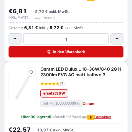
€6,81
5,72 €
exkl. MwSt.
zzgl. Versand
INKL. MWST.
6,81 €
5,72 €
Gesamt:
inkl. /
exkl. MwSt.
−
+
🛒
In den Warenkorb
Osram LED Dulux L 18-36W/840 2G11
Merken
2300lm EVG AC matt kaltweiß
(2)
ersetzt
36
W
Osram
Art.-Nr.
1030008089
Über 30 lagernd
Lieferzeit 1–2 Werktage
E
Datenblatt
€22,57
18,97 €
exkl. MwSt.