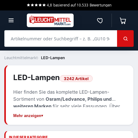
4,8
basierend auf
10.533
Bewertungen
Merkzettel
Warenko
Artikelnummer oder Suchbegriff – z. B. „GU10 940 dimmbar“
Leuchtmittelmarkt
LED-Lampen
LED-Lampen
3242 Artikel
Hier finden Sie das komplette LED-Lampen-
Sortiment von
Osram/Ledvance, Philips und
weiteren Marken
für sehr viele Fassungen. Über
alle Bauformen, Sockel und Lichtfarben hinweg
Mehr anzeigen
ersetzen LED-Lampen klassische Glüh-, Halogen-
und Leuchtstofflampen bei deutlich geringerer
Leistungsaufnahme.
IN DIESER KATEGORIE