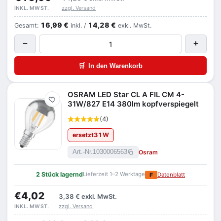
zzgl. Versand
INKL. MWST.
16,99 €
14,28 €
Gesamt:
inkl. /
exkl. MwSt.
−
+
🛒
In den Warenkorb
OSRAM LED Star CL A FIL CM 4-
Merken
31W/827 E14 380lm kopfverspiegelt
(4)
ersetzt
31
W
Osram
Art.-Nr.
1030006563
2 Stück lagernd
Lieferzeit 1–2 Werktage
F
Datenblatt
€4,02
3,38 €
exkl. MwSt.
zzgl. Versand
INKL. MWST.