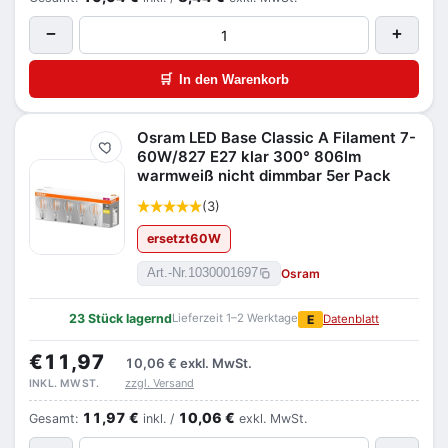
−
+
🛒
In den Warenkorb
Osram LED Base Classic A Filament 7-
Merken
60W/827 E27 klar 300° 806lm
warmweiß nicht dimmbar 5er Pack
(3)
ersetzt
60
W
Osram
Art.-Nr.
1030001697
23 Stück lagernd
Lieferzeit 1–2 Werktage
E
Datenblatt
€11,97
10,06 €
exkl. MwSt.
zzgl. Versand
INKL. MWST.
11,97 €
10,06 €
Gesamt:
inkl. /
exkl. MwSt.