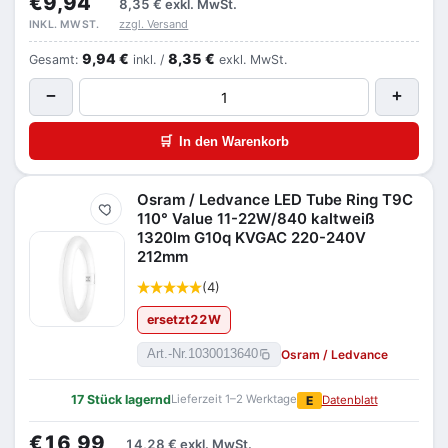
€9,94
8,35 €
exkl. MwSt.
zzgl. Versand
INKL. MWST.
9,94 €
8,35 €
Gesamt:
inkl. /
exkl. MwSt.
−
+
🛒
In den Warenkorb
Osram / Ledvance LED Tube Ring T9C
Merken
110° Value 11-22W/840 kaltweiß
1320lm G10q KVGAC 220-240V
212mm
(4)
ersetzt
22
W
Osram / Ledvance
Art.-Nr.
1030013640
17 Stück lagernd
Lieferzeit 1–2 Werktage
E
Datenblatt
€16,99
14,28 €
exkl. MwSt.