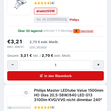
(4)
ersetzt
50
W
Philips
Art.-Nr.
1030000526
Über 30 lagernd
Lieferzeit 1–2 Werktage
F
Datenblatt
€3,21
2,70 €
exkl. MwSt.
zzgl. Versand
INKL. MWST.
3,21 €
2,70 €
Gesamt:
inkl. /
exkl. MwSt.
−
+
🛒
In den Warenkorb
Philips Master LEDtube Value 1500mm
Merken
HO Glas 20,5-58W/840 LED G13
3100lm KVG/VVG nicht dimmbar 240°
(4)