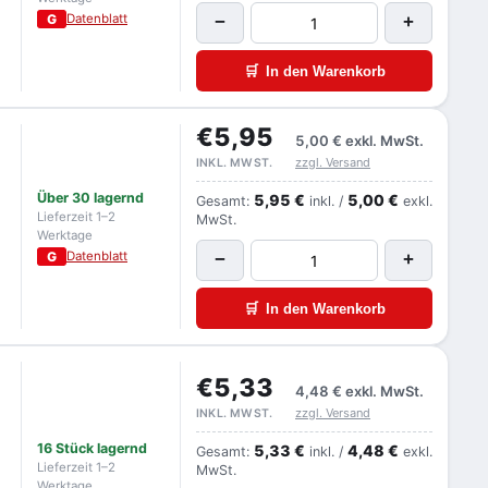
G
Datenblatt
−
+
🛒
In den Warenkorb
€5,95
5,00 €
exkl. MwSt.
zzgl. Versand
INKL. MWST.
Über 30 lagernd
5,95 €
5,00 €
Gesamt:
inkl. /
exkl.
Lieferzeit 1–2
MwSt.
Werktage
G
Datenblatt
−
+
🛒
In den Warenkorb
€5,33
4,48 €
exkl. MwSt.
zzgl. Versand
INKL. MWST.
16 Stück lagernd
5,33 €
4,48 €
Gesamt:
inkl. /
exkl.
Lieferzeit 1–2
MwSt.
Werktage