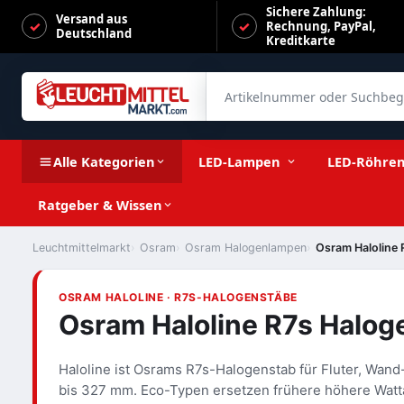
Sichere Zahlung:
Versand aus
Rechnung, PayPal,
Deutschland
Kreditkarte
Artikelnummer oder Suchbegrif
Alle Kategorien
LED-Lampen
LED-Röhre
Ratgeber & Wissen
Leuchtmittelmarkt
Osram
Osram Halogenlampen
Osram Haloline
OSRAM HALOLINE · R7S-HALOGENSTÄBE
Osram Haloline R7s Halog
Haloline ist Osrams R7s-Halogenstab für Fluter, Wan
bis 327 mm. Eco-Typen ersetzen frühere höhere Watta