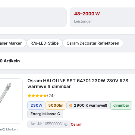
48–2000 W
Leistungen
aller Marken
R7s-LED-Stäbe
Osram Decostar Reflektoren
0 Artikeln
Osram HALOLINE SST 64701 230W 230V R7S
warmweiß dimmbar
(24)
230
W
5000
lm
2900
K warmweiß
dimmbar
Energieklasse G
Osram
Art.-Nr.
1055000061
en
Merken