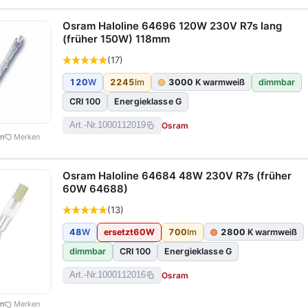
Osram Haloline 64696 120W 230V R7s lang
(früher 150W) 118mm
(17)
120
W
2245
lm
3000
K warmweiß
dimmbar
CRI 100
Energieklasse G
Osram
Art.-Nr.
1000112019
en
Merken
Osram Haloline 64684 48W 230V R7s (früher
60W 64688)
(13)
48
W
ersetzt
60
W
700
lm
2800
K warmweiß
dimmbar
CRI 100
Energieklasse G
Osram
Art.-Nr.
1000112016
en
Merken