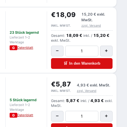
€18,09
15,20 €
exkl.
MwSt.
zzgl. Versand
INKL. MWST.
23 Stück lagernd
18,09 €
15,20 €
Gesamt:
inkl. /
Lieferzeit 1–2
exkl. MwSt.
Werktage
G
Datenblatt
−
+
🛒
In den Warenkorb
€5,87
4,93 €
exkl. MwSt.
zzgl. Versand
INKL. MWST.
5 Stück lagernd
5,87 €
4,93 €
Gesamt:
inkl. /
exkl.
Lieferzeit 1–2
MwSt.
Werktage
G
Datenblatt
−
+