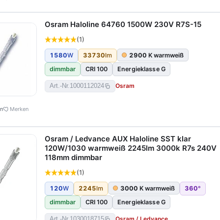
Osram Haloline 64760 1500W 230V R7S-15
(1)
1580
W
33730
lm
2900
K warmweiß
dimmbar
CRI 100
Energieklasse G
Osram
Art.-Nr.
1000112024
en
Merken
Osram / Ledvance AUX Haloline SST klar
120W/1030 warmweiß 2245lm 3000k R7s 240V
118mm dimmbar
(1)
120
W
2245
lm
3000
K warmweiß
360
°
dimmbar
CRI 100
Energieklasse G
Osram / Ledvance
Art.-Nr.
1030018715