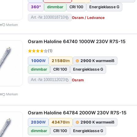
360
°
dimmbar
CRI 100
Energieklasse G
Osram / Ledvance
Art.-Nr.
1030018710
en
Merken
Osram Haloline 64740 1000W 230V R7S-15
(1)
1000
W
21580
lm
2900
K warmweiß
dimmbar
CRI 100
Energieklasse G
Osram
Art.-Nr.
1000112023
en
Merken
Osram Haloline 64784 2000W 230V R7S-15
2030
W
43470
lm
2900
K warmweiß
dimmbar
CRI 100
Energieklasse G