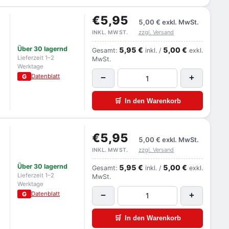
€5,95
5,00 €
exkl. MwSt.
zzgl. Versand
INKL. MWST.
Über 30 lagernd
5,95 €
5,00 €
Gesamt:
inkl. /
exkl.
Lieferzeit 1–2
MwSt.
Werktage
G
Datenblatt
−
+
🛒
In den Warenkorb
€5,95
5,00 €
exkl. MwSt.
zzgl. Versand
INKL. MWST.
Über 30 lagernd
5,95 €
5,00 €
Gesamt:
inkl. /
exkl.
Lieferzeit 1–2
MwSt.
Werktage
G
Datenblatt
−
+
🛒
In den Warenkorb