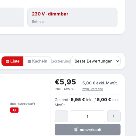
230 V · dimmbar
Betrieb
▤ Liste
▦ Kacheln
Sortierung
€5,95
5,00 €
exkl. MwSt.
zzgl. Versand
INKL. MWST.
5,95 €
5,00 €
Gesamt:
inkl. /
exkl.
ausverkauft
MwSt.
G
−
+
🛒
ausverkauft