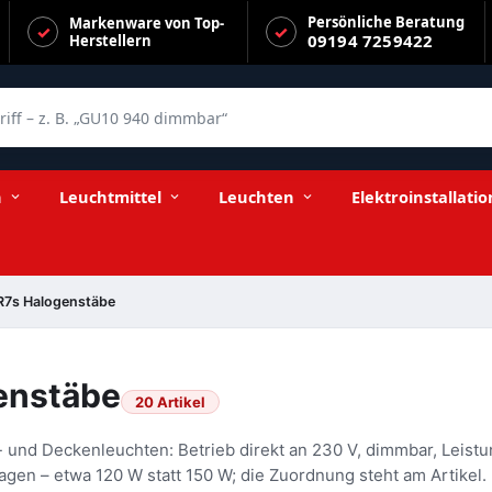
Persönliche Beratung
Markenware von Top-
09194 7259422
Herstellern
f – z. B. „GU10 940 dimmbar“
n
Leuchtmittel
Leuchten
Elektroinstallatio
 R7s Halogenstäbe
enstäbe
20 Artikel
d- und Deckenleuchten: Betrieb direkt an 230 V, dimmbar, Leis
gen – etwa 120 W statt 150 W; die Zuordnung steht am Artikel.