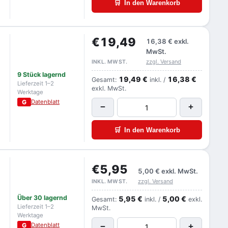
🛒
In den Warenkorb
€19,49
16,38 €
exkl.
MwSt.
zzgl. Versand
INKL. MWST.
9 Stück lagernd
19,49 €
16,38 €
Gesamt:
inkl. /
Lieferzeit 1–2
exkl. MwSt.
Werktage
G
Datenblatt
−
+
🛒
In den Warenkorb
€5,95
5,00 €
exkl. MwSt.
zzgl. Versand
INKL. MWST.
Über 30 lagernd
5,95 €
5,00 €
Gesamt:
inkl. /
exkl.
Lieferzeit 1–2
MwSt.
Werktage
G
Datenblatt
−
+