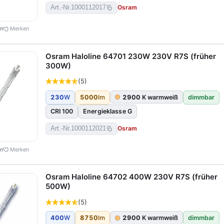
Osram
Art.-Nr.
1000112017
en
Merken
Osram Haloline 64701 230W 230V R7S (früher
300W)
(5)
230
W
5000
lm
2900
K warmweiß
dimmbar
CRI 100
Energieklasse G
Osram
Art.-Nr.
1000112021
en
Merken
Osram Haloline 64702 400W 230V R7S (früher
500W)
(5)
400
W
8750
lm
2900
K warmweiß
dimmbar