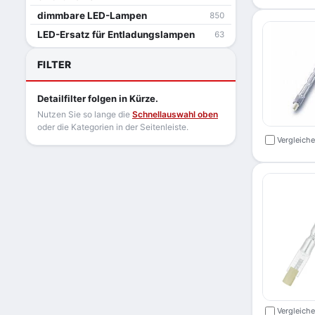
dimmbare LED-Lampen
850
LED-Ersatz für Entladungslampen
63
FILTER
Detailfilter folgen in Kürze.
Nutzen Sie so lange die
Schnellauswahl oben
oder die Kategorien in der Seitenleiste.
Vergleich
Vergleich