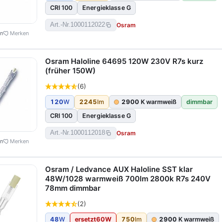
CRI 100
Energieklasse G
Osram
Art.-Nr.
1000112022
en
Merken
Osram Haloline 64695 120W 230V R7s kurz
(früher 150W)
(6)
120
W
2245
lm
2900
K warmweiß
dimmbar
CRI 100
Energieklasse G
Osram
Art.-Nr.
1000112018
en
Merken
Osram / Ledvance AUX Haloline SST klar
48W/1028 warmweiß 700lm 2800k R7s 240V
78mm dimmbar
(2)
48
W
ersetzt
60
W
750
lm
2900
K warmweiß