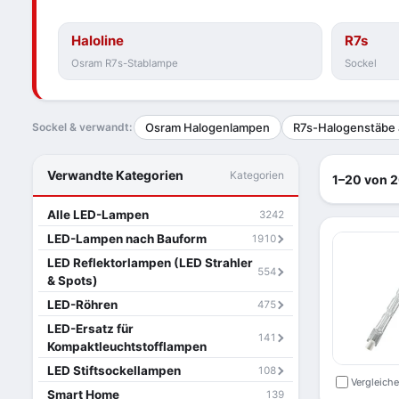
Haloline
R7s
Osram R7s-Stablampe
Sockel
Sockel & verwandt:
Osram Halogenlampen
R7s-Halogenstäbe 
Verwandte Kategorien
Kategorien
1–20 von 2
Alle LED-Lampen
3242
LED-Lampen nach Bauform
1910
LED Reflektorlampen (LED Strahler
554
& Spots)
LED-Röhren
475
LED-Ersatz für
141
Kompaktleuchtstofflampen
LED Stiftsockellampen
108
Vergleich
Smart Home
139