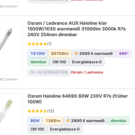
en
Merken
Osram / Ledvance AUX Haloline klar
1500W/1030 warmweiß 31000lm 3000k R7s
240V 254mm dimmbar
(1)
1510
W
30700
lm
2900
K warmweiß
360
°
dimmbar
CRI 100
Energieklasse G
Osram / Ledvance
Art.-Nr.
1030018718
en
Merken
Osram Haloline 64690 80W 230V R7s (früher
100W)
(12)
80
W
1385
lm
2900
K warmweiß
dimmbar
CRI 100
Energieklasse G