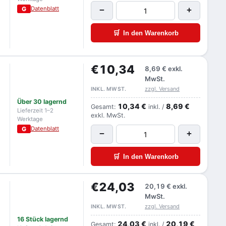
G
Datenblatt
−
+
🛒
In den Warenkorb
€10,34
8,69 €
exkl.
MwSt.
zzgl. Versand
INKL. MWST.
Über 30 lagernd
10,34 €
8,69 €
Gesamt:
inkl. /
Lieferzeit 1–2
exkl. MwSt.
Werktage
G
Datenblatt
−
+
🛒
In den Warenkorb
€24,03
20,19 €
exkl.
MwSt.
zzgl. Versand
INKL. MWST.
16 Stück lagernd
24,03 €
20,19 €
Gesamt:
inkl. /