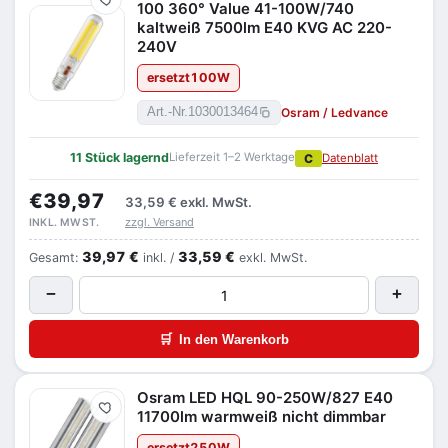
Merken
100 360° Value 41-100W/740
kaltweiß 7500lm E40 KVG AC 220-
240V
ersetzt
100
W
Osram / Ledvance
Art.-Nr.
1030013464
11 Stück lagernd
Lieferzeit 1–2 Werktage
C
Datenblatt
€39,97
33,59 €
exkl. MwSt.
zzgl. Versand
INKL. MWST.
39,97 €
33,59 €
Gesamt:
inkl. /
exkl. MwSt.
−
+
🛒
In den Warenkorb
Osram LED HQL 90-250W/827 E40
Merken
11700lm warmweiß nicht dimmbar
ersetzt
250
W