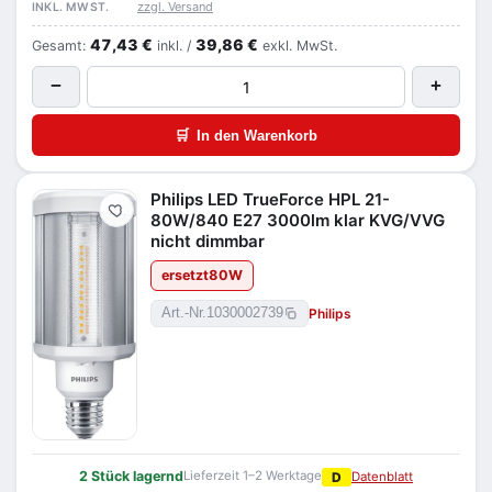
zzgl. Versand
INKL. MWST.
47,43 €
39,86 €
Gesamt:
inkl. /
exkl. MwSt.
−
+
🛒
In den Warenkorb
Philips LED TrueForce HPL 21-
Merken
80W/840 E27 3000lm klar KVG/VVG
nicht dimmbar
ersetzt
80
W
Philips
Art.-Nr.
1030002739
2 Stück lagernd
Lieferzeit 1–2 Werktage
D
Datenblatt