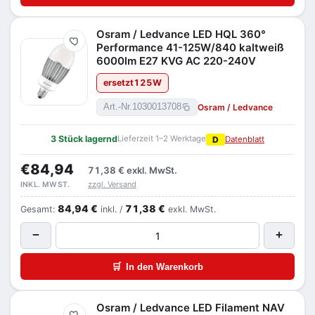
Osram / Ledvance LED HQL 360°
Merken
Performance 41-125W/840 kaltweiß
6000lm E27 KVG AC 220-240V
ersetzt
125
W
Osram / Ledvance
Art.-Nr.
1030013708
3 Stück lagernd
Lieferzeit 1–2 Werktage
D
Datenblatt
€84,94
71,38 €
exkl. MwSt.
zzgl. Versand
INKL. MWST.
84,94 €
71,38 €
Gesamt:
inkl. /
exkl. MwSt.
−
+
🛒
In den Warenkorb
Osram / Ledvance LED Filament NAV