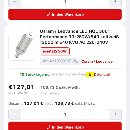
−
+
🛒
In den Warenkorb
Osram / Ledvance LED HQL 360°
Merken
Performance 90-250W/840 kaltweiß
13000lm E40 KVG AC 220-240V
ersetzt
250
W
Osram / Ledvance
Art.-Nr.
1030013712
10 Stück lagernd
Lieferzeit 1–2 Werktage
D
Datenblatt
€127,01
106,73 €
exkl. MwSt.
zzgl. Versand
INKL. MWST.
127,01 €
106,73 €
Gesamt:
inkl. /
exkl. MwSt.
−
+
🛒
In den Warenkorb