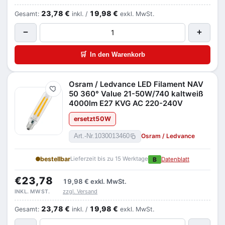
23,78 €
19,98 €
Gesamt:
inkl. /
exkl. MwSt.
−
+
🛒
In den Warenkorb
Osram / Ledvance LED Filament NAV
Merken
50 360° Value 21-50W/740 kaltweiß
4000lm E27 KVG AC 220-240V
ersetzt
50
W
Osram / Ledvance
Art.-Nr.
1030013460
bestellbar
Lieferzeit bis zu 15 Werktage
B
Datenblatt
€23,78
19,98 €
exkl. MwSt.
zzgl. Versand
INKL. MWST.
23,78 €
19,98 €
Gesamt:
inkl. /
exkl. MwSt.