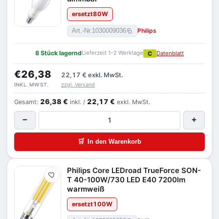
ersetzt
80
W
Philips
Art.-Nr.
1030009036
8 Stück lagernd
Lieferzeit 1–2 Werktage
C
Datenblatt
€26,38
22,17 €
exkl. MwSt.
zzgl. Versand
INKL. MWST.
26,38 €
22,17 €
Gesamt:
inkl. /
exkl. MwSt.
−
+
🛒
In den Warenkorb
Philips Core LEDroad TrueForce SON-
Merken
T 40-100W/730 LED E40 7200lm
warmweiß
ersetzt
100
W