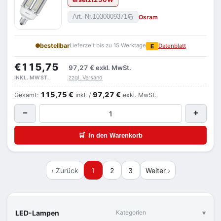
Osram
Art.-Nr.
1030009371
bestellbar
Lieferzeit bis zu 15 Werktage
E
Datenblatt
€115,75
97,27 €
exkl. MwSt.
zzgl. Versand
INKL. MWST.
115,75 €
97,27 €
Gesamt:
inkl. /
exkl. MwSt.
−
+
🛒
In den Warenkorb
‹ Zurück
1
2
3
Weiter ›
LED-Lampen
Kategorien