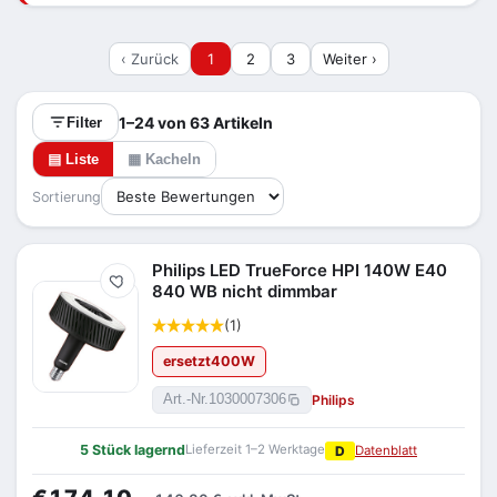
entscheidend ist die richtige Betriebsart (AC-
Direktbetrieb oder Betrieb am vorhandenen
‹ Zurück
1
2
3
Weiter ›
Vorschaltgerät).
1–24 von 63 Artikeln
Filter
▤ Liste
▦ Kacheln
Sortierung
Philips LED TrueForce HPI 140W E40
Merken
840 WB nicht dimmbar
(1)
ersetzt
400
W
Philips
Art.-Nr.
1030007306
5 Stück lagernd
Lieferzeit 1–2 Werktage
D
Datenblatt