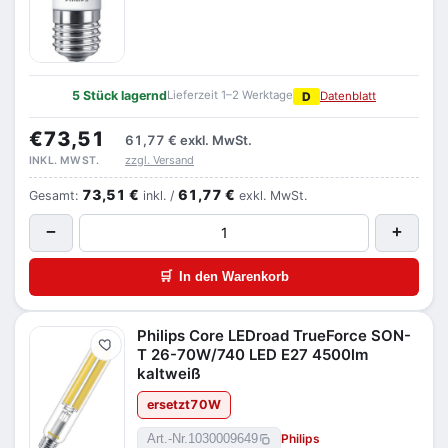
5 Stück lagernd
Lieferzeit 1–2 Werktage
D
Datenblatt
€73,51
61,77 €
exkl. MwSt.
zzgl. Versand
INKL. MWST.
73,51 €
61,77 €
Gesamt:
inkl. /
exkl. MwSt.
−
+
🛒
In den Warenkorb
Philips Core LEDroad TrueForce SON-
Merken
T 26-70W/740 LED E27 4500lm
kaltweiß
ersetzt
70
W
Philips
Art.-Nr.
1030009649