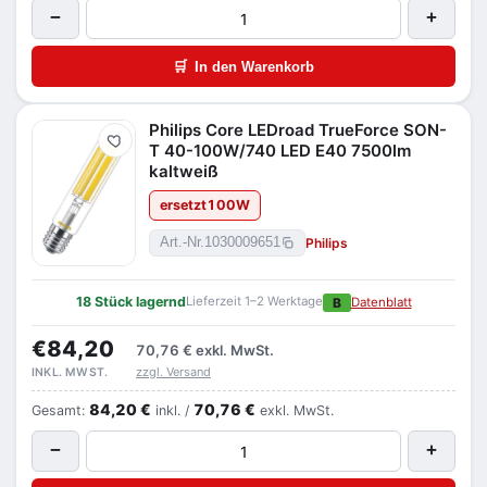
−
+
🛒
In den Warenkorb
Philips Core LEDroad TrueForce SON-
Merken
T 40-100W/740 LED E40 7500lm
kaltweiß
ersetzt
100
W
Philips
Art.-Nr.
1030009651
18 Stück lagernd
Lieferzeit 1–2 Werktage
B
Datenblatt
€84,20
70,76 €
exkl. MwSt.
zzgl. Versand
INKL. MWST.
84,20 €
70,76 €
Gesamt:
inkl. /
exkl. MwSt.
−
+