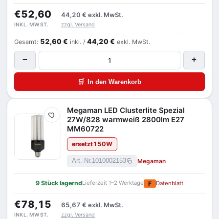
€52,60
44,20 €
exkl. MwSt.
zzgl. Versand
INKL. MWST.
52,60 €
44,20 €
Gesamt:
inkl. /
exkl. MwSt.
−
+
🛒
In den Warenkorb
Megaman LED Clusterlite Spezial
Merken
27W/828 warmweiß 2800lm E27
MM60722
ersetzt
150
W
Megaman
Art.-Nr.
1010002153
9 Stück lagernd
Lieferzeit 1–2 Werktage
F
Datenblatt
€78,15
65,67 €
exkl. MwSt.
zzgl. Versand
INKL. MWST.