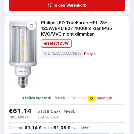
🛒
In den Warenkorb
Philips LED TrueForce HPL 28-
Merken
125W/840 E27 4000lm klar IP65
KVG/VVG nicht dimmbar
ersetzt
125
W
Philips
Art.-Nr.
1030002759
9 Stück lagernd
Lieferzeit 1–2 Werktage
D
Datenblatt
€61,14
51,38 €
exkl. MwSt.
zzgl. Versand
INKL. MWST.
61,14 €
51,38 €
Gesamt:
inkl. /
exkl. MwSt.