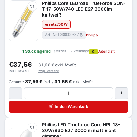
Philips Core LEDroad TrueForce SON-
Merken
T 17-50W/740 LED E27 3000lm
kaltweiß
ersetzt
50
W
Philips
Art.-Nr.
1030009647
1 Stück lagernd
Lieferzeit 1–2 Werktage
C
Datenblatt
€37,56
31,56 €
exkl. MwSt.
zzgl. Versand
INKL. MWST.
37,56 €
31,56 €
Gesamt:
inkl. /
exkl. MwSt.
−
+
🛒
In den Warenkorb
Philips LED Trueforce Core HPL 18-
Merken
80W/830 E27 3000lm matt nicht
dimmbar