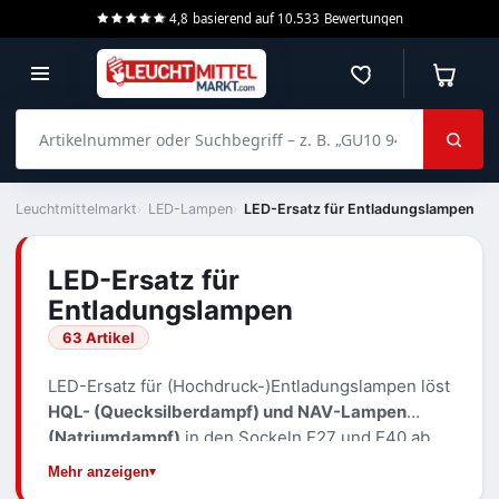
4,8
basierend auf
10.533
Bewertungen
Merkzettel
Warenko
Artikelnummer oder Suchbegriff – z. B. „GU10 940 dimmbar“
Leuchtmittelmarkt
LED-Lampen
LED-Ersatz für Entladungslampen
LED-Ersatz für
Entladungslampen
63 Artikel
LED-Ersatz für (Hochdruck-)Entladungslampen löst
HQL- (Quecksilberdampf) und NAV-Lampen
(Natriumdampf)
in den Sockeln E27 und E40 ab.
Sie erhalten hohe Lichtströme bis 13.000 lm bei
Mehr anzeigen
deutlich geringerer Anschlussleistung –