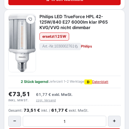
Philips LED TrueForce HPL 42-
Merken
125W/840 E27 6000lm klar IP65
KVG/VVG nicht dimmbar
ersetzt
125
W
Philips
Art.-Nr.
1030002761
2 Stück lagernd
Lieferzeit 1–2 Werktage
D
Datenblatt
€73,51
61,77 €
exkl. MwSt.
zzgl. Versand
INKL. MWST.
73,51 €
61,77 €
Gesamt:
inkl. /
exkl. MwSt.
−
+