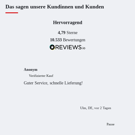
Das sagen unsere Kundinnen und Kunden
Hervorragend
4,79
Sterne
10.533
Bewertungen
Anonym
Anony
Verifizierter Kauf
Verif
Guter Service, schnelle Lieferung!
freundl
empfeh
Ulm, DE, vor 2 Tagen
Pause