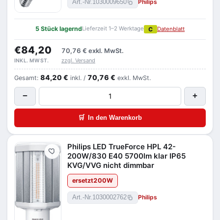
Philips
Art.-Nr.
1030009650
5 Stück lagernd
Lieferzeit 1–2 Werktage
C
Datenblatt
€84,20
70,76 €
exkl. MwSt.
zzgl. Versand
INKL. MWST.
84,20 €
70,76 €
Gesamt:
inkl. /
exkl. MwSt.
−
+
🛒
In den Warenkorb
Philips LED TrueForce HPL 42-
Merken
200W/830 E40 5700lm klar IP65
KVG/VVG nicht dimmbar
ersetzt
200
W
Philips
Art.-Nr.
1030002762