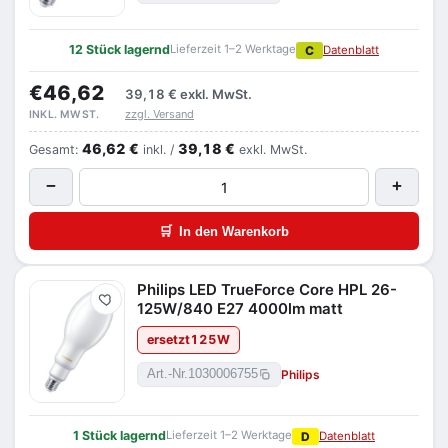
12 Stück lagernd
Lieferzeit 1–2 Werktage
C
Datenblatt
€46,62
39,18 €
exkl. MwSt.
zzgl. Versand
INKL. MWST.
46,62 €
39,18 €
Gesamt:
inkl. /
exkl. MwSt.
−
+
🛒
In den Warenkorb
Philips LED TrueForce Core HPL 26-
Merken
125W/840 E27 4000lm matt
ersetzt
125
W
Philips
Art.-Nr.
1030006755
1 Stück lagernd
Lieferzeit 1–2 Werktage
D
Datenblatt