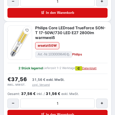
−
+
🛒
In den Warenkorb
Philips Core LEDroad TrueForce SON-
Merken
T 17-50W/730 LED E27 2800lm
warmweiß
ersetzt
50
W
Philips
Art.-Nr.
1030009646
2 Stück lagernd
Lieferzeit 1–2 Werktage
C
Datenblatt
€37,56
31,56 €
exkl. MwSt.
zzgl. Versand
INKL. MWST.
37,56 €
31,56 €
Gesamt:
inkl. /
exkl. MwSt.
−
+
🛒
In den Warenkorb