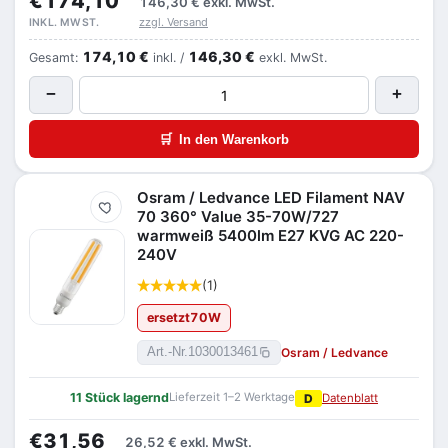
€174,10
146,30 €
exkl. MwSt.
zzgl. Versand
INKL. MWST.
174,10 €
146,30 €
Gesamt:
inkl. /
exkl. MwSt.
−
+
🛒
In den Warenkorb
Osram / Ledvance LED Filament NAV
Merken
70 360° Value 35-70W/727
warmweiß 5400lm E27 KVG AC 220-
240V
(1)
ersetzt
70
W
Osram / Ledvance
Art.-Nr.
1030013461
11 Stück lagernd
Lieferzeit 1–2 Werktage
D
Datenblatt
€31,56
26,52 €
exkl. MwSt.