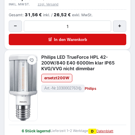
zzgl. Versand
INKL. MWST.
31,56 €
26,52 €
Gesamt:
inkl. /
exkl. MwSt.
−
+
🛒
In den Warenkorb
Philips LED TrueForce HPL 42-
Merken
200W/840 E40 6000lm klar IP65
KVG/VVG nicht dimmbar
ersetzt
200
W
Philips
Art.-Nr.
1030002763
6 Stück lagernd
Lieferzeit 1–2 Werktage
D
Datenblatt