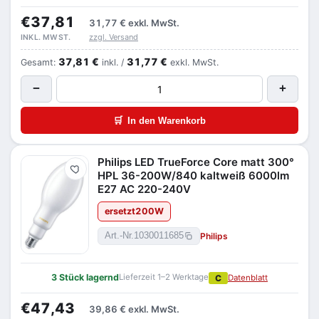
€37,81
31,77 €
exkl. MwSt.
zzgl. Versand
INKL. MWST.
37,81 €
31,77 €
Gesamt:
inkl. /
exkl. MwSt.
−
+
🛒
In den Warenkorb
Philips LED TrueForce Core matt 300°
Merken
HPL 36-200W/840 kaltweiß 6000lm
E27 AC 220-240V
ersetzt
200
W
Philips
Art.-Nr.
1030011685
3 Stück lagernd
Lieferzeit 1–2 Werktage
C
Datenblatt
€47,43
39,86 €
exkl. MwSt.