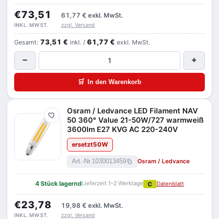
€73,51
61,77 €
exkl. MwSt.
zzgl. Versand
INKL. MWST.
73,51 €
61,77 €
Gesamt:
inkl. /
exkl. MwSt.
−
+
🛒
In den Warenkorb
Osram / Ledvance LED Filament NAV
Merken
50 360° Value 21-50W/727 warmweiß
3600lm E27 KVG AC 220-240V
ersetzt
50
W
Osram / Ledvance
Art.-Nr.
1030013459
4 Stück lagernd
Lieferzeit 1–2 Werktage
C
Datenblatt
€23,78
19,98 €
exkl. MwSt.
zzgl. Versand
INKL. MWST.