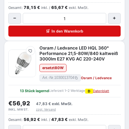
78,15 €
65,67 €
Gesamt:
inkl. /
exkl. MwSt.
−
+
🛒
In den Warenkorb
Osram / Ledvance LED HQL 360°
Merken
Performance 21,5-80W/840 kaltweiß
3000lm E27 KVG AC 220-240V
ersetzt
80
W
Osram / Ledvance
Art.-Nr.
1030013704
13 Stück lagernd
Lieferzeit 1–2 Werktage
D
Datenblatt
€56,92
47,83 €
exkl. MwSt.
zzgl. Versand
INKL. MWST.
56,92 €
47,83 €
Gesamt:
inkl. /
exkl. MwSt.