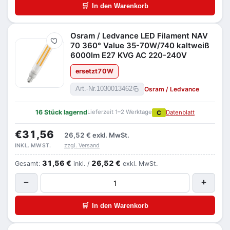
🛒
In den Warenkorb
Osram / Ledvance LED Filament NAV
Merken
70 360° Value 35-70W/740 kaltweiß
6000lm E27 KVG AC 220-240V
ersetzt
70
W
Osram / Ledvance
Art.-Nr.
1030013462
16 Stück lagernd
Lieferzeit 1–2 Werktage
C
Datenblatt
€31,56
26,52 €
exkl. MwSt.
zzgl. Versand
INKL. MWST.
31,56 €
26,52 €
Gesamt:
inkl. /
exkl. MwSt.
−
+
🛒
In den Warenkorb