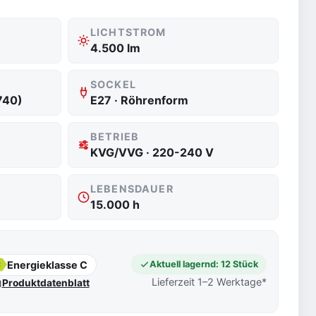
LICHTSTROM
4.500 lm
SOCKEL
740)
E27 · Röhrenform
BETRIEB
KVG/VVG · 220-240 V
LEBENSDAUER
15.000 h
Energieklasse C
Aktuell lagernd: 12 Stück
C
Lieferzeit 1–2 Werktage*
Produktdatenblatt