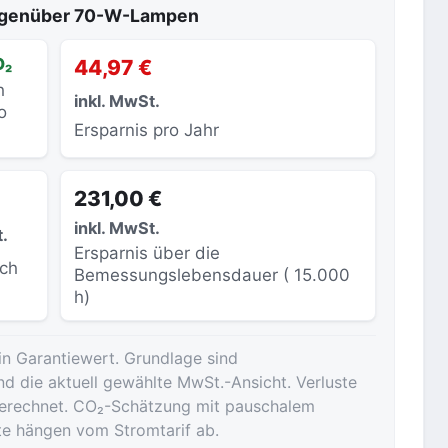
gegenüber 70-W-Lampen
O₂
44,97 €
h
inkl. MwSt.
o
Ersparnis pro Jahr
231,00 €
inkl. MwSt.
t.
Ersparnis über die
sch
Bemessungslebensdauer ( 15.000
h)
in Garantiewert. Grundlage sind
nd die aktuell gewählte MwSt.-Ansicht. Verluste
ngerechnet. CO₂-Schätzung mit pauschalem
te hängen vom Stromtarif ab.