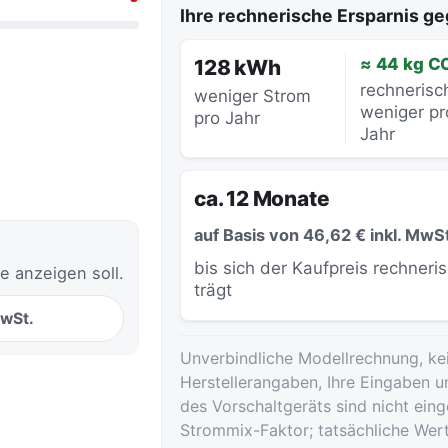
Ihre rechnerische Ersparnis 
.
≈ 44 kg C
128 kWh
rechnerisc
weniger Strom
weniger pr
pro Jahr
Jahr
ca. 12 Monate
auf Basis von 46,62 € inkl. MwS
bis sich der Kaufpreis rechneri
e anzeigen soll.
trägt
MwSt.
Unverbindliche Modellrechnung, ke
Herstellerangaben, Ihre Eingaben u
des Vorschaltgeräts sind nicht ei
Strommix-Faktor; tatsächliche Wer