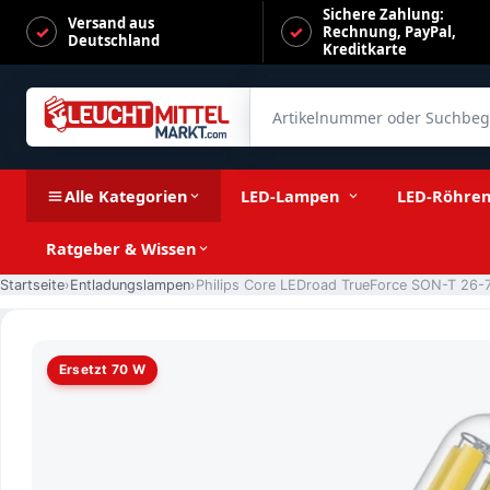
Sichere Zahlung:
Versand aus
Rechnung, PayPal,
Deutschland
Kreditkarte
Artikelnummer oder Suchbegrif
Philips Core LEDroad TrueForce SON-T 26-70W/740 LED E27 
Alle Kategorien
LED-Lampen
LED-Röhre
Ratgeber & Wissen
Startseite
Entladungslampen
Ersetzt 70 W