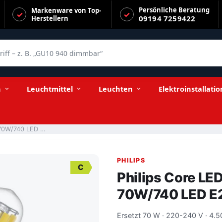
Persönliche Beratung
Markenware von Top-
09194 7259422
Herstellern
f – z. B. „GU10 940 dimmbar“
4500lm kaltweiß
n
Leuchtmittel
Leuchten
Elektroinstallatio
Philips Core LEDroad TrueForce SON-T 26-70W/740 LED E27 4500lm kaltweiß
PHILIPS
C
Philips Core LE
70W/740 LED E2
Ersetzt 70 W · 220-240 V · 4.5