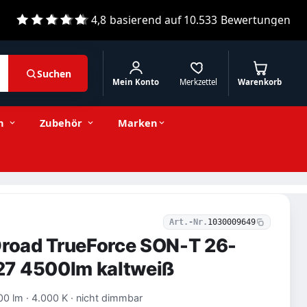
4,8
basierend auf
10.533
Bewertungen
Suchen
Mein Konto
Merkzettel
Warenkorb
46,62 € inkl. MwSt.
Stückzahl
−
+
In den Warenkorb
39,18 € exkl. MwSt.
n
Zubehör
Marken
Art.-Nr.
1030009649
Droad TrueForce SON-T 26-
7 4500lm kaltweiß
00 lm · 4.000 K · nicht dimmbar