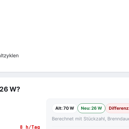
ltzyklen
 26 W?
Alt: 70 W
Neu: 26 W
Differenz
Berechnet mit Stückzahl, Brenndau
8 h/Tag