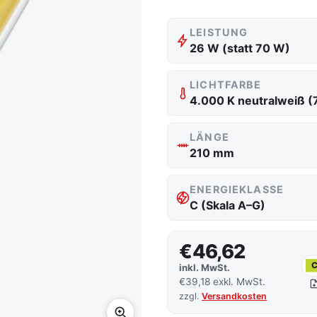
LEISTUNG
26 W (statt 70 W)
LICHTFARBE
4.000 K neutralweiß (
LÄNGE
210 mm
ENERGIEKLASSE
C (Skala A–G)
€46,62
inkl. MwSt.
€39,18 exkl. MwSt.
zzgl.
Versandkosten