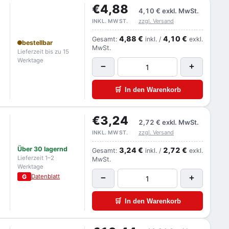
€4,88
4,10 €
exkl. MwSt.
zzgl. Versand
INKL. MWST.
4,88 €
4,10 €
Gesamt:
inkl. /
exkl.
bestellbar
MwSt.
Lieferzeit bis zu 15
Werktage
−
+
🛒
In den Warenkorb
€3,24
2,72 €
exkl. MwSt.
zzgl. Versand
INKL. MWST.
Über 30 lagernd
3,24 €
2,72 €
Gesamt:
inkl. /
exkl.
Lieferzeit 1–2
MwSt.
Werktage
G
Datenblatt
−
+
🛒
In den Warenkorb