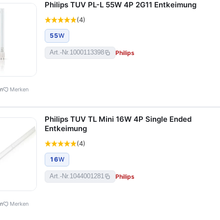
Philips TUV PL-L 55W 4P 2G11 Entkeimung
(4)
55
W
Philips
Art.-Nr.
1000113398
en
Merken
Philips TUV TL Mini 16W 4P Single Ended
Entkeimung
(4)
16
W
Philips
Art.-Nr.
1044001281
en
Merken