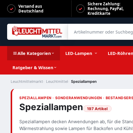
Sichere Zahlung:
Versand aus
Rechnung, PayPal,
Deutschland
Kreditkarte
Artikelnummer oder Suchbegrif
Alle Kategorien
LED-Lampen
LED-Röhre
Ratgeber & Wissen
Leuchtmittelmarkt
Leuchtmittel
Speziallampen
SPEZIALLAMPEN · SONDERANWENDUNGEN · BESTANDSER
Speziallampen
197 Artikel
Speziallampen decken Anwendungen ab, für die Standa
Wärmestrahlung sowie Lampen für Backofen und Kühl