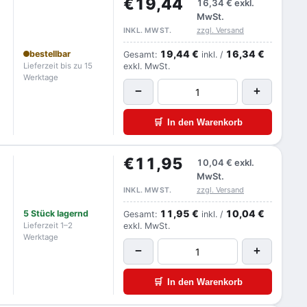
€19,44
16,34 €
exkl.
MwSt.
zzgl. Versand
INKL. MWST.
19,44 €
16,34 €
bestellbar
Gesamt:
inkl. /
Lieferzeit bis zu 15
exkl. MwSt.
Werktage
−
+
🛒
In den Warenkorb
€11,95
10,04 €
exkl.
MwSt.
zzgl. Versand
INKL. MWST.
11,95 €
10,04 €
5 Stück lagernd
Gesamt:
inkl. /
Lieferzeit 1–2
exkl. MwSt.
Werktage
−
+
🛒
In den Warenkorb