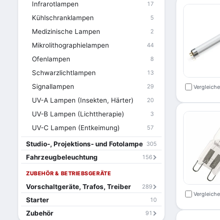
Infrarotlampen
17
Kühlschranklampen
5
Medizinische Lampen
2
Mikrolithographielampen
44
Ofenlampen
8
Schwarzlichtlampen
13
Signallampen
29
Vergleich
UV-A Lampen (Insekten, Härter)
20
UV-B Lampen (Lichttherapie)
3
UV-C Lampen (Entkeimung)
57
Studio-, Projektions- und Fotolampe
305
Fahrzeugbeleuchtung
156
ZUBEHÖR & BETRIEBSGERÄTE
Vorschaltgeräte, Trafos, Treiber
289
Vergleich
Starter
10
Zubehör
91