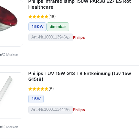
Philips Infrared lamp 150W PAR38 E27 ES Rot
Healthcare
(18)
150
W
dimmbar
Philips
Art.-Nr.
1000113946
en
Merken
Philips TUV 15W G13 T8 Entkeimung (tuv 15w
G15t8)
(5)
15
W
Philips
Art.-Nr.
1000113444
en
Merken