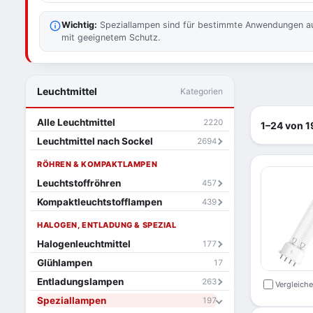
Wichtig:
Speziallampen sind für bestimmte Anwendungen ausge
mit geeignetem Schutz.
Leuchtmittel
Kategorien
Alle Leuchtmittel
2220
1–24 von 1
Leuchtmittel nach Sockel
2694
RÖHREN & KOMPAKTLAMPEN
Leuchtstoffröhren
457
Kompaktleuchtstofflampen
439
HALOGEN, ENTLADUNG & SPEZIAL
Halogenleuchtmittel
177
Glühlampen
17
Entladungslampen
263
Vergleich
Speziallampen
197