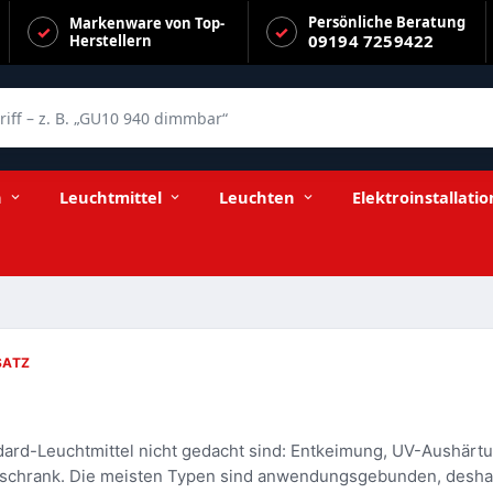
Persönliche Beratung
Markenware von Top-
09194 7259422
Herstellern
f – z. B. „GU10 940 dimmbar“
n
Leuchtmittel
Leuchten
Elektroinstallatio
SATZ
rd-Leuchtmittel nicht gedacht sind: Entkeimung, UV-Aushärtung
schrank. Die meisten Typen sind anwendungsgebunden, deshalb