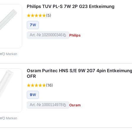
Philips TUV PL-S 7W 2P G23 Entkeimung
(5)
7
W
Philips
Art.-Nr.
1020000346
en
Merken
Osram Puritec HNS S/E 9W 2G7 4pin Entkeimun
OFR
(16)
9
W
Osram
Art.-Nr.
1000114978
en
Merken