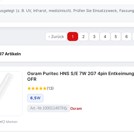
legt (z. B. UV, Infrarot, medizinisch). Prüfen Sie Einsatzzweck, Fassung 
‹ Zurück
1
2
3
4
5
6
97 Artikeln
Osram Puritec HNS S/E 7W 2G7 4pin Entkeimung
OFR
(13)
6,5
W
Osram
Art.-Nr.
1000114979
en
Merken