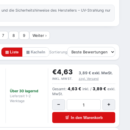
und die Sicherheitshinweise des Herstellers – UV-Strahlung nur
7
8
9
Weiter ›
▤ Liste
▦ Kacheln
Sortierung
€4,63
3,89 €
exkl. MwSt.
zzgl. Versand
INKL. MWST.
4,63 €
3,89 €
Gesamt:
inkl. /
exkl.
Über 30 lagernd
MwSt.
Lieferzeit 1–2
Werktage
−
+
🛒
In den Warenkorb