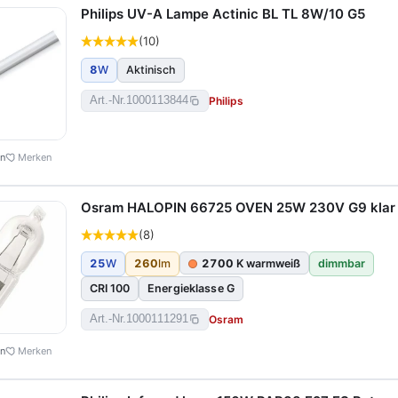
Philips UV-A Lampe Actinic BL TL 8W/10 G5
(10)
8
W
Aktinisch
Philips
Art.-Nr.
1000113844
en
Merken
Osram HALOPIN 66725 OVEN 25W 230V G9 klar
(8)
25
W
260
lm
2700
K warmweiß
dimmbar
CRI 100
Energieklasse G
Osram
Art.-Nr.
1000111291
en
Merken