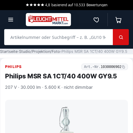
4,8
basierend auf
10.533
Bewertungen
Merkzettel
Warenko
Artikelnummer oder Suchbegriff – z. B. „GU10 940 dimmbar“
Startseite
Studio/Projektion/Foto
Philips MSR SA 1CT/40 400W GY9.5
PHILIPS
Art.-Nr.
1030006902
Philips MSR SA 1CT/40 400W GY9.5
207 V · 30.000 lm · 5.600 K · nicht dimmbar