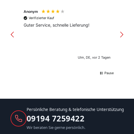
Anonym
Anony
Verifizierter Kauf
Verif
Guter Service, schnelle Lieferung!
freund
versan
Ulm, DE, vor 2 Tagen
Pause
Persönliche Beratung & telefonische Unterstützung
09194 7259422
Wir beraten Sie gerne persönlich.