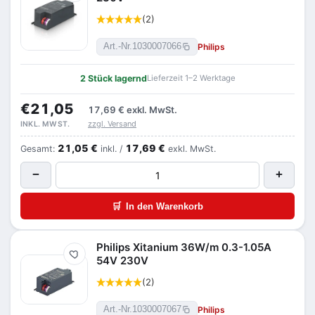
(2)
Philips
Art.-Nr.
1030007066
2 Stück lagernd
Lieferzeit 1–2 Werktage
€21,05
17,69 €
exkl. MwSt.
zzgl. Versand
INKL. MWST.
21,05 €
17,69 €
Gesamt:
inkl. /
exkl. MwSt.
−
+
🛒
In den Warenkorb
Philips Xitanium 36W/m 0.3-1.05A
Merken
54V 230V
(2)
Philips
Art.-Nr.
1030007067