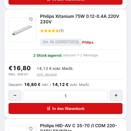
Philips Xitanium 75W 0.12-0.4A 220V
Merken
230V
(1)
Philips
Art.-Nr.
1030007100
2 Stück lagernd
Lieferzeit 1–2 Werktage
€16,80
14,12 €
exkl. MwSt.
zzgl. Versand
INKL. MWST.
16,80 €
14,12 €
Gesamt:
inkl. /
exkl. MwSt.
−
+
🛒
In den Warenkorb
Philips HID-AV C 35-70 /I CDM 220-
Merken