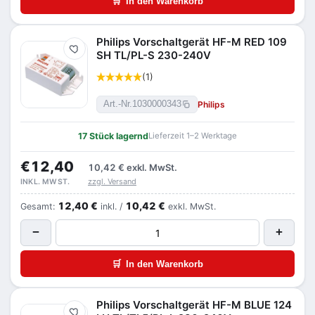
🛒
In den Warenkorb
Philips Vorschaltgerät HF-M RED 109
Merken
SH TL/PL-S 230-240V
(1)
Philips
Art.-Nr.
1030000343
17 Stück lagernd
Lieferzeit 1–2 Werktage
€12,40
10,42 €
exkl. MwSt.
zzgl. Versand
INKL. MWST.
12,40 €
10,42 €
Gesamt:
inkl. /
exkl. MwSt.
−
+
🛒
In den Warenkorb
Philips Vorschaltgerät HF-M BLUE 124