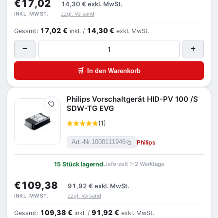
€17,02
14,30 €
exkl. MwSt.
zzgl. Versand
INKL. MWST.
17,02 €
14,30 €
Gesamt:
inkl. /
exkl. MwSt.
−
+
🛒
In den Warenkorb
Philips Vorschaltgerät HID-PV 100 /S
Merken
SDW-TG EVG
(1)
Philips
Art.-Nr.
1000111946
15 Stück lagernd
Lieferzeit 1–2 Werktage
€109,38
91,92 €
exkl. MwSt.
zzgl. Versand
INKL. MWST.
109,38 €
91,92 €
Gesamt:
inkl. /
exkl. MwSt.