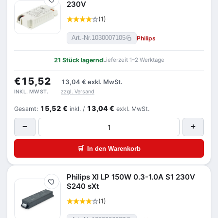
Merken
230V
(1)
Philips
Art.-Nr.
1030007105
21 Stück lagernd
Lieferzeit 1–2 Werktage
€15,52
13,04 €
exkl. MwSt.
zzgl. Versand
INKL. MWST.
15,52 €
13,04 €
Gesamt:
inkl. /
exkl. MwSt.
−
+
🛒
In den Warenkorb
Philips XI LP 150W 0.3-1.0A S1 230V
Merken
S240 sXt
(1)