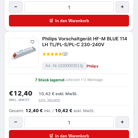
−
+
🛒
In den Warenkorb
Philips Vorschaltgerät HF-M BLUE 114
Merken
LH TL/PL-S/PL-C 230-240V
(2)
Philips
Art.-Nr.
1030000351
7 Stück lagernd
Lieferzeit 1–2 Werktage
€12,40
10,42 €
exkl. MwSt.
zzgl. Versand
INKL. MWST.
12,40 €
10,42 €
Gesamt:
inkl. /
exkl. MwSt.
−
+
🛒
In den Warenkorb