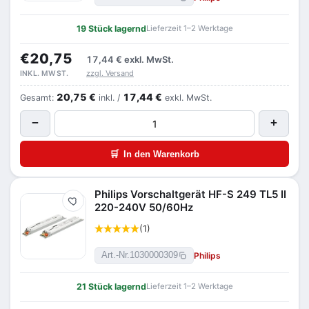
19 Stück lagernd
Lieferzeit 1–2 Werktage
€20,75
17,44 €
exkl. MwSt.
zzgl. Versand
INKL. MWST.
20,75 €
17,44 €
Gesamt:
inkl. /
exkl. MwSt.
−
+
🛒
In den Warenkorb
Philips Vorschaltgerät HF-S 249 TL5 II
Merken
220-240V 50/60Hz
(1)
Philips
Art.-Nr.
1030000309
21 Stück lagernd
Lieferzeit 1–2 Werktage