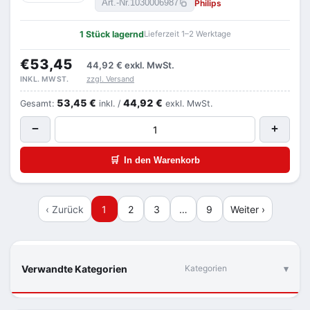
Philips
Art.-Nr.
1030006987
1 Stück lagernd
Lieferzeit 1–2 Werktage
€53,45
44,92 €
exkl. MwSt.
zzgl. Versand
INKL. MWST.
53,45 €
44,92 €
Gesamt:
inkl. /
exkl. MwSt.
−
+
🛒
In den Warenkorb
‹ Zurück
1
2
3
…
9
Weiter ›
Verwandte Kategorien
Kategorien