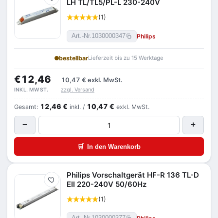
Merken
LH TL/TL5/PL-L 230-240V
(1)
Philips
Art.-Nr.
1030000347
bestellbar
Lieferzeit bis zu 15 Werktage
€12,46
10,47 €
exkl. MwSt.
zzgl. Versand
INKL. MWST.
12,46 €
10,47 €
Gesamt:
inkl. /
exkl. MwSt.
−
+
🛒
In den Warenkorb
Philips Vorschaltgerät HF-R 136 TL-D
Merken
EII 220-240V 50/60Hz
(1)