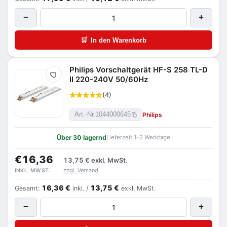
−
+
🛒
In den Warenkorb
Philips Vorschaltgerät HF-S 258 TL-D
Merken
II 220-240V 50/60Hz
(4)
Philips
Art.-Nr.
1044000645
Über 30 lagernd
Lieferzeit 1–2 Werktage
€16,36
13,75 €
exkl. MwSt.
zzgl. Versand
INKL. MWST.
16,36 €
13,75 €
Gesamt:
inkl. /
exkl. MwSt.
−
+