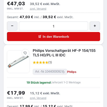
€47,03
39,52 €
exkl. MwSt.
zzgl. Versand
INKL. MWST.
47,03 €
39,52 €
Gesamt:
inkl. /
exkl. MwSt.
−
+
🛒
In den Warenkorb
Philips Vorschaltgerät HF-P 154/155
Merken
TL5 HO/PL-L III IDC
(1)
Philips
Art.-Nr.
1044000092
19 Stück lagernd
Lieferzeit 1–2 Werktage
€17,99
15,12 €
exkl. MwSt.
zzgl. Versand
INKL. MWST.
17,99 €
15,12 €
Gesamt:
inkl. /
exkl. MwSt.