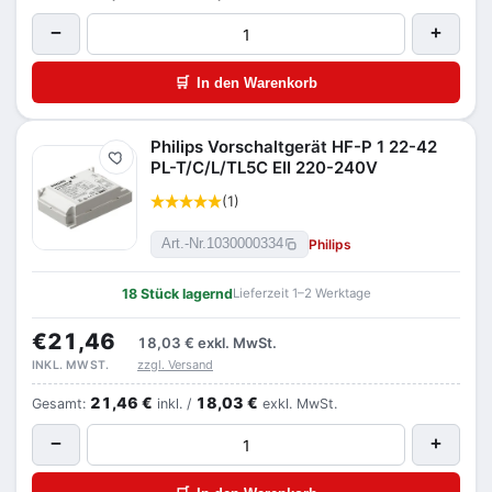
−
+
🛒
In den Warenkorb
Philips Vorschaltgerät HF-P 1 22-42
Merken
PL-T/C/L/TL5C EII 220-240V
(1)
Philips
Art.-Nr.
1030000334
18 Stück lagernd
Lieferzeit 1–2 Werktage
€21,46
18,03 €
exkl. MwSt.
zzgl. Versand
INKL. MWST.
21,46 €
18,03 €
Gesamt:
inkl. /
exkl. MwSt.
−
+