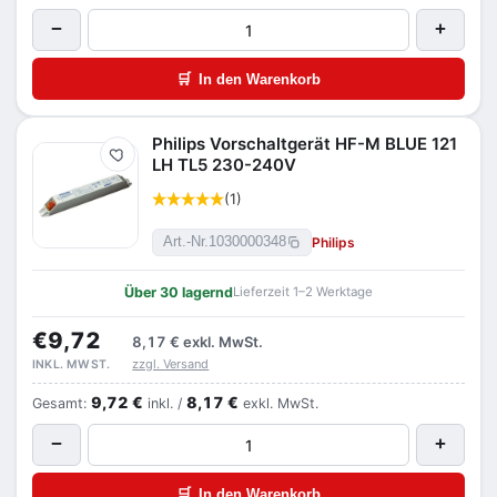
−
+
🛒
In den Warenkorb
Philips Vorschaltgerät HF-M BLUE 121
Merken
LH TL5 230-240V
(1)
Philips
Art.-Nr.
1030000348
Über 30 lagernd
Lieferzeit 1–2 Werktage
€9,72
8,17 €
exkl. MwSt.
zzgl. Versand
INKL. MWST.
9,72 €
8,17 €
Gesamt:
inkl. /
exkl. MwSt.
−
+
🛒
In den Warenkorb