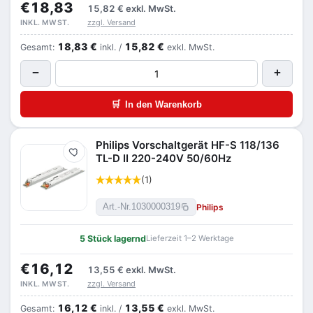
€18,83
15,82 €
exkl. MwSt.
zzgl. Versand
INKL. MWST.
18,83 €
15,82 €
Gesamt:
inkl. /
exkl. MwSt.
−
+
🛒
In den Warenkorb
Philips Vorschaltgerät HF-S 118/136
Merken
TL-D II 220-240V 50/60Hz
(1)
Philips
Art.-Nr.
1030000319
5 Stück lagernd
Lieferzeit 1–2 Werktage
€16,12
13,55 €
exkl. MwSt.
zzgl. Versand
INKL. MWST.
16,12 €
13,55 €
Gesamt:
inkl. /
exkl. MwSt.