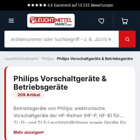
4,8
basierend auf
10.533
Bewertungen
Merkzettel
Warenko
Artikelnummer oder Suchbegriff – z. B. „GU10 940 dimmbar“
Leuchtmittelmarkt
Philips
Philips Vorschaltgeräte & Betriebsgeräte
Philips Vorschaltgeräte &
Betriebsgeräte
209 Artikel
Betriebsgeräte von Philips: elektronische
Vorschaltgeräte der HF-Reihen (HF-P, HF-B) für
TL-D- und TL5-Leuchtstoffröhren sowie Geräte für
Entladungslampen. Auswahl nach Lampentyp,
Mehr anzeigen
Lampenzahl und Wattstufe – etwa HF-P 218/236