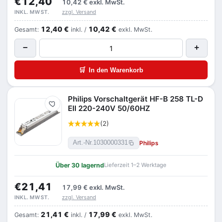
€12,40
10,42 €
exkl. MwSt.
zzgl. Versand
INKL. MWST.
12,40 €
10,42 €
Gesamt:
inkl. /
exkl. MwSt.
−
+
🛒
In den Warenkorb
Philips Vorschaltgerät HF-B 258 TL-D
Merken
EII 220-240V 50/60HZ
(2)
Philips
Art.-Nr.
1030000331
Über 30 lagernd
Lieferzeit 1–2 Werktage
€21,41
17,99 €
exkl. MwSt.
zzgl. Versand
INKL. MWST.
21,41 €
17,99 €
Gesamt:
inkl. /
exkl. MwSt.