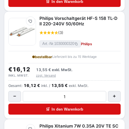
🛒
In den Warenkorb
Philips Vorschaltgerät HF-S 158 TL-D
Merken
II 220-240V 50/60Hz
(3)
Philips
Art.-Nr.
1030000320
bestellbar
Lieferzeit bis zu 15 Werktage
€16,12
13,55 €
exkl. MwSt.
zzgl. Versand
INKL. MWST.
16,12 €
13,55 €
Gesamt:
inkl. /
exkl. MwSt.
−
+
🛒
In den Warenkorb
Philips Xitanium 7W 0.35A 20V TE SC