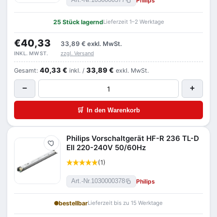
Philips
Art.-Nr.
1030000377
25 Stück lagernd
Lieferzeit 1–2 Werktage
€40,33
33,89 €
exkl. MwSt.
zzgl. Versand
INKL. MWST.
40,33 €
33,89 €
Gesamt:
inkl. /
exkl. MwSt.
−
+
🛒
In den Warenkorb
Philips Vorschaltgerät HF-R 236 TL-D
Merken
EII 220-240V 50/60Hz
(1)
Philips
Art.-Nr.
1030000378
bestellbar
Lieferzeit bis zu 15 Werktage