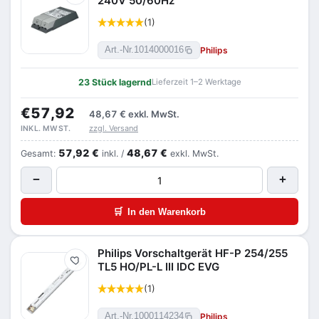
240V 50/60Hz
(1)
Philips
Art.-Nr.
1014000016
23 Stück lagernd
Lieferzeit 1–2 Werktage
€57,92
48,67 €
exkl. MwSt.
zzgl. Versand
INKL. MWST.
57,92 €
48,67 €
Gesamt:
inkl. /
exkl. MwSt.
−
+
🛒
In den Warenkorb
Philips Vorschaltgerät HF-P 254/255
Merken
TL5 HO/PL-L III IDC EVG
(1)
Philips
Art.-Nr.
1000114234