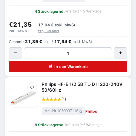
4 Stück lagernd
Lieferzeit 1–2 Werktage
€21,35
17,94 €
exkl. MwSt.
zzgl. Versand
INKL. MWST.
21,35 €
17,94 €
Gesamt:
inkl. /
exkl. MwSt.
−
+
🛒
In den Warenkorb
Philips HF-E 1/2 58 TL-D II 220-240V
Merken
50/60Hz
(1)
Philips
Art.-Nr.
1030007116
8 Stück lagernd
Lieferzeit 1–2 Werktage