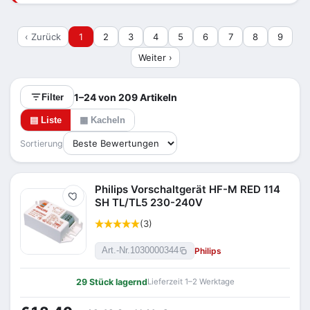
TL-D für zwei 18- oder 36-W-Röhren.
‹ Zurück
1
2
3
4
5
6
7
8
9
Weiter ›
1–24 von 209 Artikeln
Filter
▤ Liste
▦ Kacheln
Sortierung
Philips Vorschaltgerät HF-M RED 114
Merken
SH TL/TL5 230-240V
(3)
Philips
Art.-Nr.
1030000344
29 Stück lagernd
Lieferzeit 1–2 Werktage